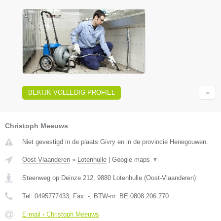
BEKIJK VOLLEDIG PROFIEL
Christoph Meeuws
Niet gevestigd in de plaats Givry en in de provincie Henegouwen.
Oost-Vlaanderen
»
Lotenhulle
|
Google maps
▼
Steenweg op Deinze 212
,
9880
Lotenhulle
(
Oost-Vlaanderen
)
Tel:
0495777433
, Fax:
-
, BTW-nr:
BE 0808.206.770
E-mail › Christoph Meeuws