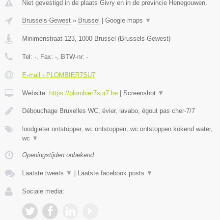
Niet gevestigd in de plaats Givry en in de provincie Henegouwen.
Brussels-Gewest
»
Brussel
|
Google maps
▼
Minimenstraat 123
,
1000
Brussel
(
Brussels-Gewest
)
Tel:
-
, Fax:
-
, BTW-nr:
-
E-mail › PLOMBIER7SU7
Website:
https://plombier7sur7.be
|
Screenshot
▼
Débouchage Bruxelles WC, évier, lavabo, égout pas cher-7/7
loodgieter ontstopper, wc ontstoppen, wc ontstoppen kokend water,
wc
▼
Openingstijden onbekend
Laatste tweets
▼
|
Laatste facebook posts
▼
Sociale media: