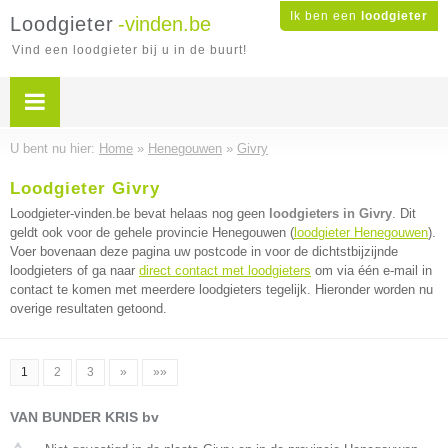
Ik ben een
loodgieter
Loodgieter
-vinden.be
Vind een loodgieter bij u in de buurt!
U bent nu hier:
Home
»
Henegouwen
»
Givry
Loodgieter Givry
Loodgieter-vinden.be bevat helaas nog geen
loodgieters in Givry
. Dit
geldt ook voor de gehele provincie Henegouwen (
loodgieter Henegouwen
).
Voer bovenaan deze pagina uw postcode in voor de dichtstbijzijnde
loodgieters of ga naar
direct contact met loodgieters
om via één e-mail in
contact te komen met meerdere loodgieters tegelijk. Hieronder worden nu
overige resultaten getoond.
1
2
3
»
»»
VAN BUNDER KRIS bv