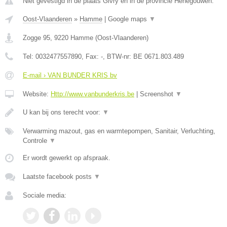
Niet gevestigd in de plaats Givry en in de provincie Henegouwen.
Oost-Vlaanderen
»
Hamme
|
Google maps
▼
Zogge 95
,
9220
Hamme
(
Oost-Vlaanderen
)
Tel:
0032477557890
, Fax:
-
, BTW-nr:
BE 0671.803.489
E-mail › VAN BUNDER KRIS bv
Website:
Http://www.vanbunderkris.be
|
Screenshot
▼
U kan bij ons terecht voor:
▼
Verwarming mazout, gas en warmtepompen, Sanitair, Verluchting,
Controle
▼
Er wordt gewerkt op afspraak.
Laatste facebook posts
▼
Sociale media: