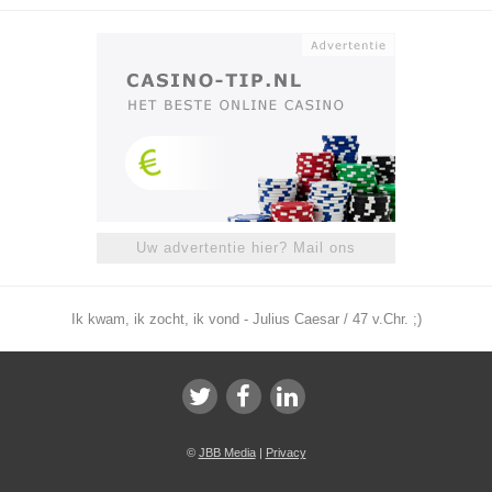
Uw advertentie hier? Mail ons
Ik kwam, ik zocht, ik vond - Julius Caesar / 47 v.Chr. ;)
©
JBB Media
|
Privacy