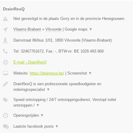
DrainResQ
Niet gevestigd in de plaats Givry en in de provincie Henegouwen.
Vlaams-Brabant
»
Vilvoorde
|
Google maps
▼
Damstraat 86/bus 1/01
,
1800
Vilvoorde
(
Vlaams-Brabant
)
Tel:
32467761672
, Fax:
-
, BTW-nr:
BE 1028.493.968
E-mail › DrainResQ
Website:
https://drainresq.be/
|
Screenshot
▼
DrainResQ is een professionele spoedloodgieter en
rioleringsspecialist
▼
Spoed ontstopping / 24/7 ontstoppingsdienst, Verstopt toilet
ontstoppen /
▼
Openingstijden
▼
Laatste facebook posts
▼