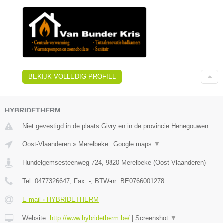
BEKIJK VOLLEDIG PROFIEL
HYBRIDETHERM
Niet gevestigd in de plaats Givry en in de provincie Henegouwen.
Oost-Vlaanderen
»
Merelbeke
|
Google maps
▼
Hundelgemsesteenweg 724
,
9820
Merelbeke
(
Oost-Vlaanderen
)
Tel:
0477326647
, Fax:
-
, BTW-nr:
BE0766001278
E-mail › HYBRIDETHERM
Website:
http://www.hybridetherm.be/
|
Screenshot
▼