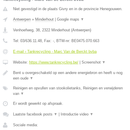
Niet gevestigd in de plaats Givry en in de provincie Henegouwen.
Antwerpen
»
Minderhout
|
Google maps
▼
Venhoefweg, 38
,
2322
Minderhout
(
Antwerpen
)
Tel:
03/636.11.48
, Fax:
-
, BTW-nr:
BE0475.070.663
E-mail › Tankrecycling - Marc Van de Berckt bvba
Website:
https://www.tankrecycling.be/
|
Screenshot
▼
Bent u overgeschakeld op een andere energiebron en heeft u nog
een oude
▼
Reinigen en opvullen van stookolietanks, Reinigen en verwijderen
van
▼
Er wordt gewerkt op afspraak.
Laatste facebook posts
▼
|
Introductie video
▼
Sociale media: