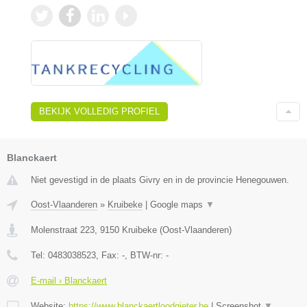
BEKIJK VOLLEDIG PROFIEL
Blanckaert
Niet gevestigd in de plaats Givry en in de provincie Henegouwen.
Oost-Vlaanderen
»
Kruibeke
|
Google maps
▼
Molenstraat 223
,
9150
Kruibeke
(
Oost-Vlaanderen
)
Tel:
0483038523
, Fax:
-
, BTW-nr:
-
E-mail › Blanckaert
Website:
https://www.blanckaertloodgieter.be
|
Screenshot
▼