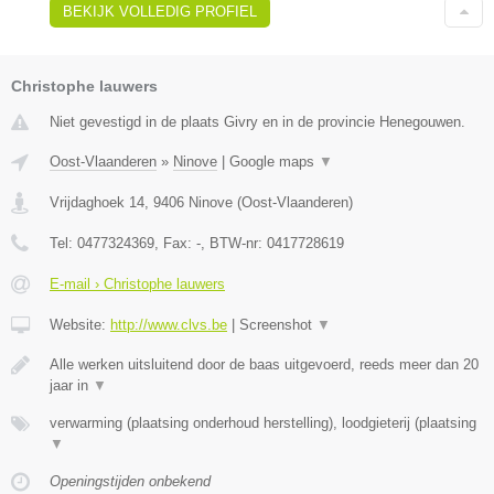
BEKIJK VOLLEDIG PROFIEL
Christophe lauwers
Niet gevestigd in de plaats Givry en in de provincie Henegouwen.
Oost-Vlaanderen
»
Ninove
|
Google maps
▼
Vrijdaghoek 14
,
9406
Ninove
(
Oost-Vlaanderen
)
Tel:
0477324369
, Fax:
-
, BTW-nr:
0417728619
E-mail › Christophe lauwers
Website:
http://www.clvs.be
|
Screenshot
▼
Alle werken uitsluitend door de baas uitgevoerd, reeds meer dan 20
jaar in
▼
verwarming (plaatsing onderhoud herstelling), loodgieterij (plaatsing
▼
Openingstijden onbekend