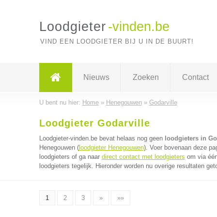
Loodgieter
-vinden.be
VIND EEN LOODGIETER BIJ U IN DE BUURT!
Nieuws
Zoeken
Contact
U bent nu hier:
Home
»
Henegouwen
»
Godarville
Loodgieter Godarville
Loodgieter-vinden.be bevat helaas nog geen
loodgieters in Go
Henegouwen (
loodgieter Henegouwen
). Voer bovenaan deze pag
loodgieters of ga naar
direct contact met loodgieters
om via één
loodgieters tegelijk. Hieronder worden nu overige resultaten get
1
2
3
»
»»