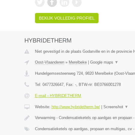
BEKIJK VOLLEDIG PROFIEL
HYBRIDETHERM
Niet gevestigd in de plaats Godarville en in de provinci
Oost-Vlaanderen
»
Merelbeke
|
Google maps
▼
Hundelgemsesteenweg 724
,
9820
Merelbeke
(
Oost-Vlaan
Tel:
0477326647
, Fax:
-
, BTW-nr:
BE0766001278
E-mail › HYBRIDETHERM
Website:
http://www.hybridetherm.be/
|
Screenshot
▼
Verwarming - Condensatieketels op aardgas en propaan -
Condensatieketels op aardgas, propaan en multigas, cv -