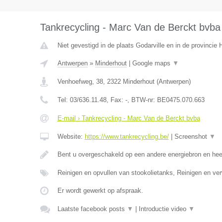
Tankrecycling - Marc Van de Berckt bvba
Niet gevestigd in de plaats Godarville en in de provinci
Antwerpen
»
Minderhout
|
Google maps
▼
Venhoefweg, 38
,
2322
Minderhout
(
Antwerpen
)
Tel:
03/636.11.48
, Fax:
-
, BTW-nr:
BE0475.070.663
E-mail › Tankrecycling - Marc Van de Berckt bvba
Website:
https://www.tankrecycling.be/
|
Screenshot
▼
Bent u overgeschakeld op een andere energiebron en he
Reinigen en opvullen van stookolietanks, Reinigen en ve
Er wordt gewerkt op afspraak.
Laatste facebook posts
▼
|
Introductie video
▼