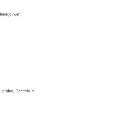
e Henegouwen.
uchting, Controle
▼