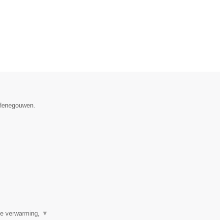
e Henegouwen.
ale verwarming,
▼