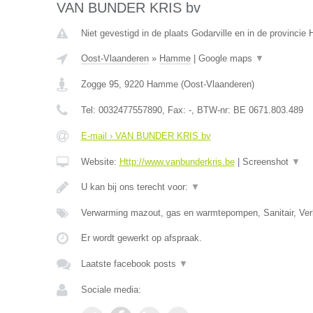
VAN BUNDER KRIS bv
Niet gevestigd in de plaats Godarville en in de provinci
Oost-Vlaanderen
»
Hamme
|
Google maps
▼
Zogge 95
,
9220
Hamme
(
Oost-Vlaanderen
)
Tel:
0032477557890
, Fax:
-
, BTW-nr:
BE 0671.803.489
E-mail › VAN BUNDER KRIS bv
Website:
Http://www.vanbunderkris.be
|
Screenshot
▼
U kan bij ons terecht voor:
▼
Verwarming mazout, gas en warmtepompen, Sanitair, Verl
Er wordt gewerkt op afspraak.
Laatste facebook posts
▼
Sociale media: