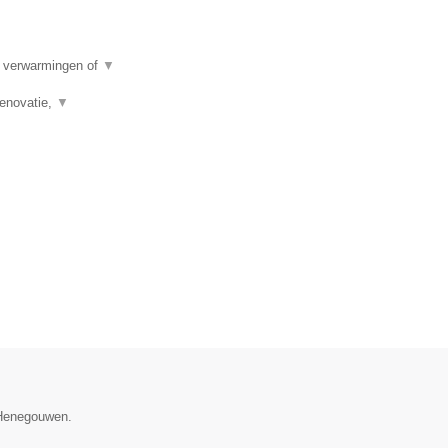
e verwarmingen of
▼
renovatie,
▼
e Henegouwen.