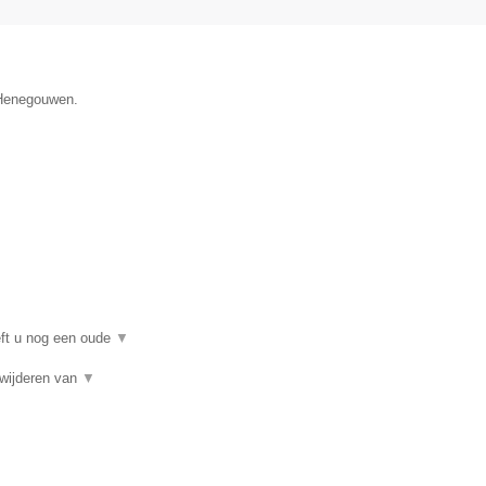
e Henegouwen.
eft u nog een oude
▼
rwijderen van
▼