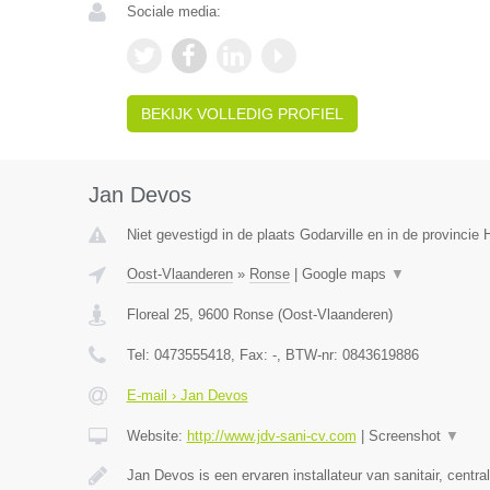
Sociale media:
BEKIJK VOLLEDIG PROFIEL
Jan Devos
Niet gevestigd in de plaats Godarville en in de provinci
Oost-Vlaanderen
»
Ronse
|
Google maps
▼
Floreal 25
,
9600
Ronse
(
Oost-Vlaanderen
)
Tel:
0473555418
, Fax:
-
, BTW-nr:
0843619886
E-mail › Jan Devos
Website:
http://www.jdv-sani-cv.com
|
Screenshot
▼
Jan Devos is een ervaren installateur van sanitair, centr