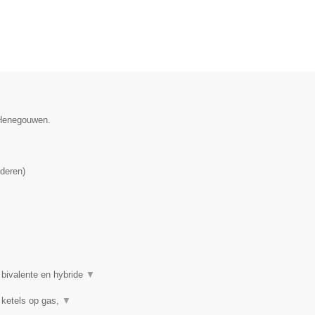
e Henegouwen.
deren
)
 bivalente en hybride
▼
 ketels op gas,
▼