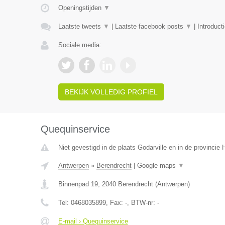
Openingstijden
▼
Laatste tweets
▼
|
Laatste facebook posts
▼
|
Introduct
Sociale media:
BEKIJK VOLLEDIG PROFIEL
Quequinservice
Niet gevestigd in de plaats Godarville en in de provinci
Antwerpen
»
Berendrecht
|
Google maps
▼
Binnenpad 19
,
2040
Berendrecht
(
Antwerpen
)
Tel:
0468035899
, Fax:
-
, BTW-nr:
-
E-mail › Quequinservice