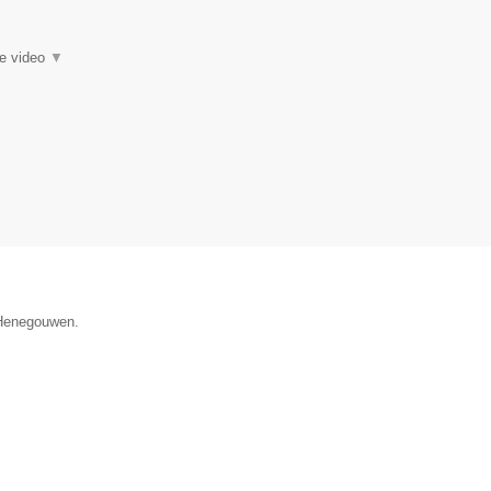
ie video
▼
e Henegouwen.