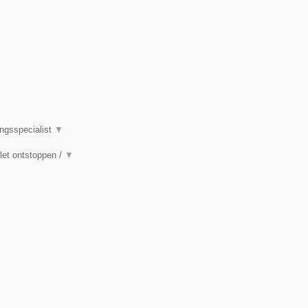
ingsspecialist
▼
ilet ontstoppen /
▼