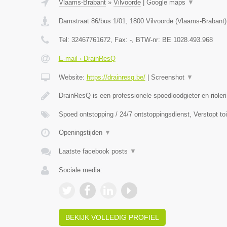
Vlaams-Brabant
»
Vilvoorde
|
Google maps
▼
Damstraat 86/bus 1/01
,
1800
Vilvoorde
(
Vlaams-Brabant
)
Tel:
32467761672
, Fax:
-
, BTW-nr:
BE 1028.493.968
E-mail › DrainResQ
Website:
https://drainresq.be/
|
Screenshot
▼
DrainResQ is een professionele spoedloodgieter en rioler
Spoed ontstopping / 24/7 ontstoppingsdienst, Verstopt to
Openingstijden
▼
Laatste facebook posts
▼
Sociale media:
BEKIJK VOLLEDIG PROFIEL