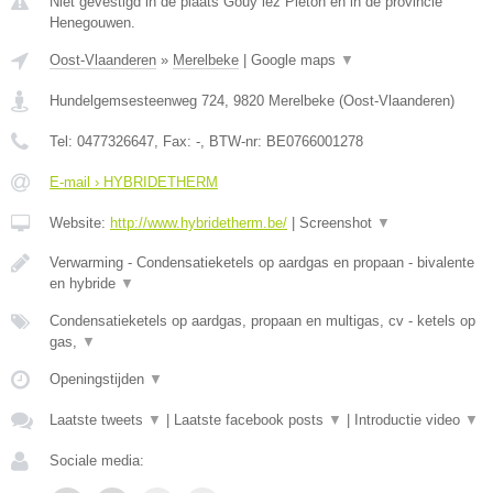
Niet gevestigd in de plaats Gouy lez Pieton en in de provincie
Henegouwen.
Oost-Vlaanderen
»
Merelbeke
|
Google maps
▼
Hundelgemsesteenweg 724
,
9820
Merelbeke
(
Oost-Vlaanderen
)
Tel:
0477326647
, Fax:
-
, BTW-nr:
BE0766001278
E-mail › HYBRIDETHERM
Website:
http://www.hybridetherm.be/
|
Screenshot
▼
Verwarming - Condensatieketels op aardgas en propaan - bivalente
en hybride
▼
Condensatieketels op aardgas, propaan en multigas, cv - ketels op
gas,
▼
Openingstijden
▼
Laatste tweets
▼
|
Laatste facebook posts
▼
|
Introductie video
▼
Sociale media: