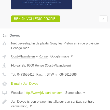
BEKIJK VOLLEDIG PROFIEL
Jan Devos
Niet gevestigd in de plaats Gouy lez Pieton en in de provincie
Henegouwen.
Oost-Vlaanderen
»
Ronse
|
Google maps
▼
Floreal 25
,
9600
Ronse
(
Oost-Vlaanderen
)
Tel:
0473555418
, Fax:
-
, BTW-nr:
0843619886
E-mail › Jan Devos
Website:
http://www.jdv-sani-cv.com
|
Screenshot
▼
Jan Devos is een ervaren installateur van sanitair, centrale
verwarming,
▼