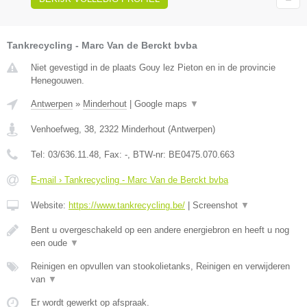
Tankrecycling - Marc Van de Berckt bvba
Niet gevestigd in de plaats Gouy lez Pieton en in de provincie
Henegouwen.
Antwerpen
»
Minderhout
|
Google maps
▼
Venhoefweg, 38
,
2322
Minderhout
(
Antwerpen
)
Tel:
03/636.11.48
, Fax:
-
, BTW-nr:
BE0475.070.663
E-mail › Tankrecycling - Marc Van de Berckt bvba
Website:
https://www.tankrecycling.be/
|
Screenshot
▼
Bent u overgeschakeld op een andere energiebron en heeft u nog
een oude
▼
Reinigen en opvullen van stookolietanks, Reinigen en verwijderen
van
▼
Er wordt gewerkt op afspraak.