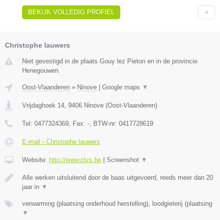
BEKIJK VOLLEDIG PROFIEL
Christophe lauwers
Niet gevestigd in de plaats Gouy lez Pieton en in de provincie
Henegouwen.
Oost-Vlaanderen
»
Ninove
|
Google maps
▼
Vrijdaghoek 14
,
9406
Ninove
(
Oost-Vlaanderen
)
Tel:
0477324369
, Fax:
-
, BTW-nr:
0417728619
E-mail › Christophe lauwers
Website:
http://www.clvs.be
|
Screenshot
▼
Alle werken uitsluitend door de baas uitgevoerd, reeds meer dan 20
jaar in
▼
verwarming (plaatsing onderhoud herstelling), loodgieterij (plaatsing
▼