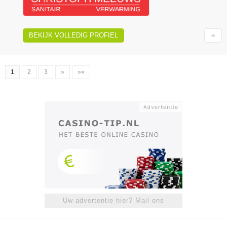
BEKIJK VOLLEDIG PROFIEL
1
2
3
»
»»
Uw advertentie hier? Mail ons