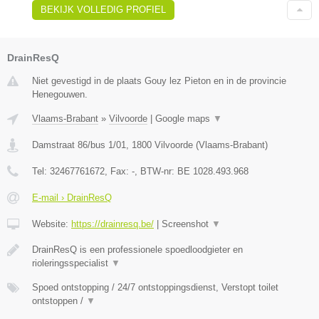
BEKIJK VOLLEDIG PROFIEL
DrainResQ
Niet gevestigd in de plaats Gouy lez Pieton en in de provincie
Henegouwen.
Vlaams-Brabant
»
Vilvoorde
|
Google maps
▼
Damstraat 86/bus 1/01
,
1800
Vilvoorde
(
Vlaams-Brabant
)
Tel:
32467761672
, Fax:
-
, BTW-nr:
BE 1028.493.968
E-mail › DrainResQ
Website:
https://drainresq.be/
|
Screenshot
▼
DrainResQ is een professionele spoedloodgieter en
rioleringsspecialist
▼
Spoed ontstopping / 24/7 ontstoppingsdienst, Verstopt toilet
ontstoppen /
▼