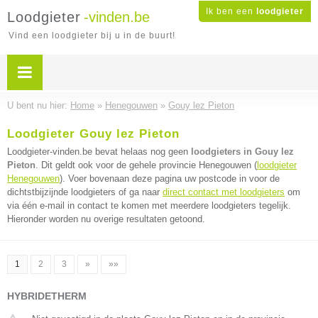
Ik ben een
loodgieter
Loodgieter
-vinden.be
Vind een loodgieter bij u in de buurt!
U bent nu hier:
Home
»
Henegouwen
»
Gouy lez Pieton
Loodgieter Gouy lez Pieton
Loodgieter-vinden.be bevat helaas nog geen
loodgieters in Gouy lez
Pieton
. Dit geldt ook voor de gehele provincie Henegouwen (
loodgieter
Henegouwen
). Voer bovenaan deze pagina uw postcode in voor de
dichtstbijzijnde loodgieters of ga naar
direct contact met loodgieters
om
via één e-mail in contact te komen met meerdere loodgieters tegelijk.
Hieronder worden nu overige resultaten getoond.
1
2
3
»
»»
HYBRIDETHERM