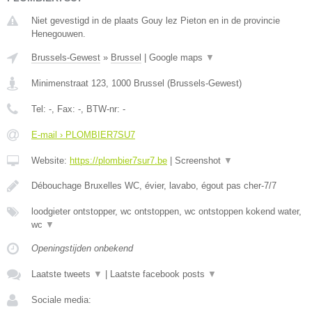
Niet gevestigd in de plaats Gouy lez Pieton en in de provincie
Henegouwen.
Brussels-Gewest
»
Brussel
|
Google maps
▼
Minimenstraat 123
,
1000
Brussel
(
Brussels-Gewest
)
Tel:
-
, Fax:
-
, BTW-nr:
-
E-mail › PLOMBIER7SU7
Website:
https://plombier7sur7.be
|
Screenshot
▼
Débouchage Bruxelles WC, évier, lavabo, égout pas cher-7/7
loodgieter ontstopper, wc ontstoppen, wc ontstoppen kokend water,
wc
▼
Openingstijden onbekend
Laatste tweets
▼
|
Laatste facebook posts
▼
Sociale media: