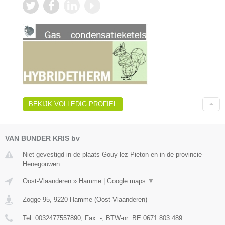
BEKIJK VOLLEDIG PROFIEL
VAN BUNDER KRIS bv
Niet gevestigd in de plaats Gouy lez Pieton en in de provincie
Henegouwen.
Oost-Vlaanderen
»
Hamme
|
Google maps
▼
Zogge 95
,
9220
Hamme
(
Oost-Vlaanderen
)
Tel:
0032477557890
, Fax:
-
, BTW-nr:
BE 0671.803.489