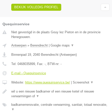
BEKIJK VOLLEDIG PROFIEL
Quequinservice
Niet gevestigd in de plaats Gouy lez Pieton en in de provincie
Henegouwen.
Antwerpen
»
Berendrecht
|
Google maps
▼
Binnenpad 19
,
2040
Berendrecht
(
Antwerpen
)
Tel:
0468035899
, Fax:
-
, BTW-nr:
-
E-mail › Quequinservice
Website:
https://www.quequinservice.be/
|
Screenshot
▼
wil u een nieuwe badkamer of een nieuwe ketel of nieuwe
verwarmingen of
▼
badkamerrenovatie, centrale verwarming, sanitair, totaal renovatie,
▼