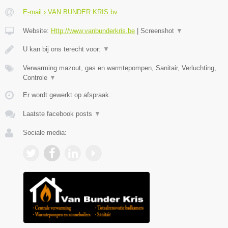
E-mail › VAN BUNDER KRIS bv
Website:
Http://www.vanbunderkris.be
|
Screenshot
▼
U kan bij ons terecht voor:
▼
Verwarming mazout, gas en warmtepompen, Sanitair, Verluchting,
Controle
▼
Er wordt gewerkt op afspraak.
Laatste facebook posts
▼
Sociale media: