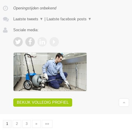
Openingstijden onbekend
Laatste tweets
▼
|
Laatste facebook posts
▼
Sociale media:
BEKIJK VOLLEDIG PROFIEL
1
2
3
»
»»