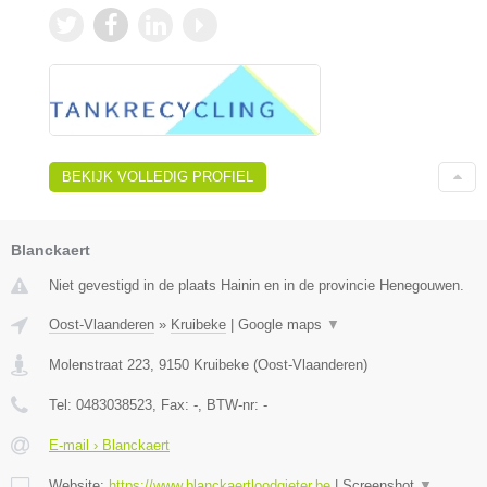
BEKIJK VOLLEDIG PROFIEL
Blanckaert
Niet gevestigd in de plaats Hainin en in de provincie Henegouwen.
Oost-Vlaanderen
»
Kruibeke
|
Google maps
▼
Molenstraat 223
,
9150
Kruibeke
(
Oost-Vlaanderen
)
Tel:
0483038523
, Fax:
-
, BTW-nr:
-
E-mail › Blanckaert
Website:
https://www.blanckaertloodgieter.be
|
Screenshot
▼