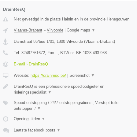
DrainResQ
Niet gevestigd in de plaats Hainin en in de provincie Henegouwen.
Vlaams-Brabant
»
Vilvoorde
|
Google maps
▼
Damstraat 86/bus 1/01
,
1800
Vilvoorde
(
Vlaams-Brabant
)
Tel:
32467761672
, Fax:
-
, BTW-nr:
BE 1028.493.968
E-mail › DrainResQ
Website:
https://drainresq.be/
|
Screenshot
▼
DrainResQ is een professionele spoedloodgieter en
rioleringsspecialist
▼
Spoed ontstopping / 24/7 ontstoppingsdienst, Verstopt toilet
ontstoppen /
▼
Openingstijden
▼
Laatste facebook posts
▼