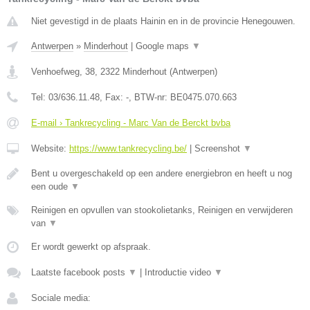
Niet gevestigd in de plaats Hainin en in de provincie Henegouwen.
Antwerpen
»
Minderhout
|
Google maps
▼
Venhoefweg, 38
,
2322
Minderhout
(
Antwerpen
)
Tel:
03/636.11.48
, Fax:
-
, BTW-nr:
BE0475.070.663
E-mail › Tankrecycling - Marc Van de Berckt bvba
Website:
https://www.tankrecycling.be/
|
Screenshot
▼
Bent u overgeschakeld op een andere energiebron en heeft u nog
een oude
▼
Reinigen en opvullen van stookolietanks, Reinigen en verwijderen
van
▼
Er wordt gewerkt op afspraak.
Laatste facebook posts
▼
|
Introductie video
▼
Sociale media: