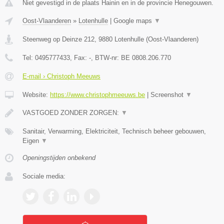
Niet gevestigd in de plaats Hainin en in de provincie Henegouwen.
Oost-Vlaanderen
»
Lotenhulle
|
Google maps
▼
Steenweg op Deinze 212
,
9880
Lotenhulle
(
Oost-Vlaanderen
)
Tel:
0495777433
, Fax:
-
, BTW-nr:
BE 0808.206.770
E-mail › Christoph Meeuws
Website:
https://www.christophmeeuws.be
|
Screenshot
▼
VASTGOED ZONDER ZORGEN:
▼
Sanitair, Verwarming, Elektriciteit, Technisch beheer gebouwen,
Eigen
▼
Openingstijden onbekend
Sociale media: