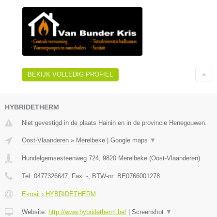
BEKIJK VOLLEDIG PROFIEL
HYBRIDETHERM
Niet gevestigd in de plaats Hainin en in de provincie Henegouwen.
Oost-Vlaanderen
»
Merelbeke
|
Google maps
▼
Hundelgemsesteenweg 724
,
9820
Merelbeke
(
Oost-Vlaanderen
)
Tel:
0477326647
, Fax:
-
, BTW-nr:
BE0766001278
E-mail › HYBRIDETHERM
Website:
http://www.hybridetherm.be/
|
Screenshot
▼