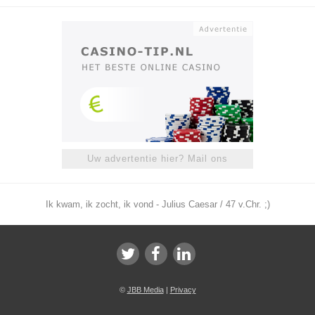
Uw advertentie hier? Mail ons
Ik kwam, ik zocht, ik vond - Julius Caesar / 47 v.Chr. ;)
©
JBB Media
|
Privacy