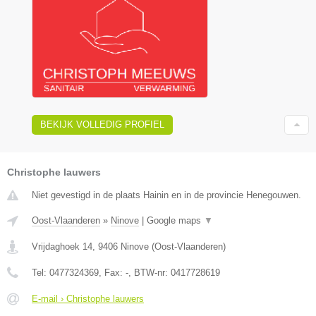
BEKIJK VOLLEDIG PROFIEL
Christophe lauwers
Niet gevestigd in de plaats Hainin en in de provincie Henegouwen.
Oost-Vlaanderen
»
Ninove
|
Google maps
▼
Vrijdaghoek 14
,
9406
Ninove
(
Oost-Vlaanderen
)
Tel:
0477324369
, Fax:
-
, BTW-nr:
0417728619
E-mail › Christophe lauwers