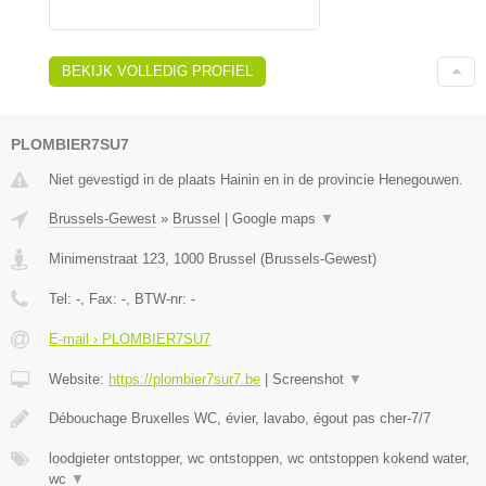
BEKIJK VOLLEDIG PROFIEL
PLOMBIER7SU7
Niet gevestigd in de plaats Hainin en in de provincie Henegouwen.
Brussels-Gewest
»
Brussel
|
Google maps
▼
Minimenstraat 123
,
1000
Brussel
(
Brussels-Gewest
)
Tel:
-
, Fax:
-
, BTW-nr:
-
E-mail › PLOMBIER7SU7
Website:
https://plombier7sur7.be
|
Screenshot
▼
Débouchage Bruxelles WC, évier, lavabo, égout pas cher-7/7
loodgieter ontstopper, wc ontstoppen, wc ontstoppen kokend water,
wc
▼