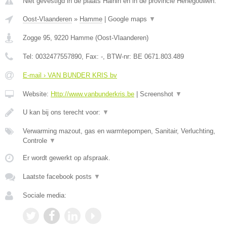
Niet gevestigd in de plaats Hainin en in de provincie Henegouwen.
Oost-Vlaanderen
»
Hamme
|
Google maps
▼
Zogge 95
,
9220
Hamme
(
Oost-Vlaanderen
)
Tel:
0032477557890
, Fax:
-
, BTW-nr:
BE 0671.803.489
E-mail › VAN BUNDER KRIS bv
Website:
Http://www.vanbunderkris.be
|
Screenshot
▼
U kan bij ons terecht voor:
▼
Verwarming mazout, gas en warmtepompen, Sanitair, Verluchting,
Controle
▼
Er wordt gewerkt op afspraak.
Laatste facebook posts
▼
Sociale media: