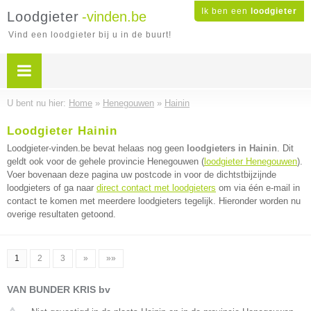
Ik ben een
loodgieter
Loodgieter
-vinden.be
Vind een loodgieter bij u in de buurt!
U bent nu hier:
Home
»
Henegouwen
»
Hainin
Loodgieter Hainin
Loodgieter-vinden.be bevat helaas nog geen
loodgieters in Hainin
. Dit
geldt ook voor de gehele provincie Henegouwen (
loodgieter Henegouwen
).
Voer bovenaan deze pagina uw postcode in voor de dichtstbijzijnde
loodgieters of ga naar
direct contact met loodgieters
om via één e-mail in
contact te komen met meerdere loodgieters tegelijk. Hieronder worden nu
overige resultaten getoond.
1
2
3
»
»»
VAN BUNDER KRIS bv