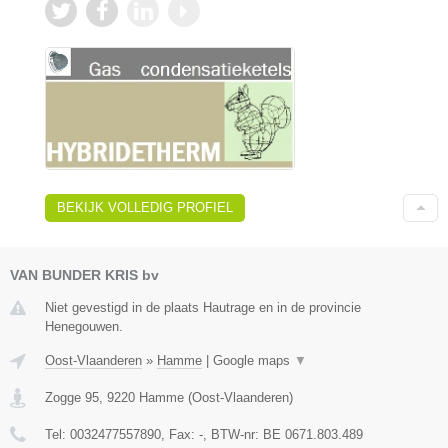
BEKIJK VOLLEDIG PROFIEL
VAN BUNDER KRIS bv
Niet gevestigd in de plaats Hautrage en in de provincie
Henegouwen.
Oost-Vlaanderen
»
Hamme
|
Google maps
▼
Zogge 95
,
9220
Hamme
(
Oost-Vlaanderen
)
Tel:
0032477557890
, Fax:
-
, BTW-nr:
BE 0671.803.489