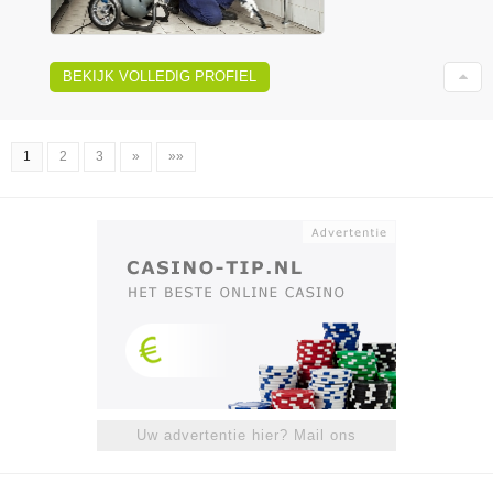
BEKIJK VOLLEDIG PROFIEL
1
2
3
»
»»
Uw advertentie hier? Mail ons