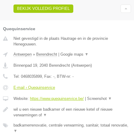
BEKIJK VOLLEDIG PROFIEL
Quequinservice
Niet gevestigd in de plaats Hautrage en in de provincie
Henegouwen.
Antwerpen
»
Berendrecht
|
Google maps
▼
Binnenpad 19
,
2040
Berendrecht
(
Antwerpen
)
Tel:
0468035899
, Fax:
-
, BTW-nr:
-
E-mail › Quequinservice
Website:
https://www.quequinservice.be/
|
Screenshot
▼
wil u een nieuwe badkamer of een nieuwe ketel of nieuwe
verwarmingen of
▼
badkamerrenovatie, centrale verwarming, sanitair, totaal renovatie,
▼