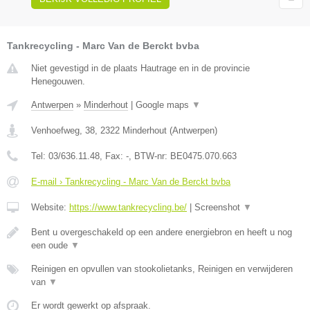
Tankrecycling - Marc Van de Berckt bvba
Niet gevestigd in de plaats Hautrage en in de provincie
Henegouwen.
Antwerpen
»
Minderhout
|
Google maps
▼
Venhoefweg, 38
,
2322
Minderhout
(
Antwerpen
)
Tel:
03/636.11.48
, Fax:
-
, BTW-nr:
BE0475.070.663
E-mail › Tankrecycling - Marc Van de Berckt bvba
Website:
https://www.tankrecycling.be/
|
Screenshot
▼
Bent u overgeschakeld op een andere energiebron en heeft u nog
een oude
▼
Reinigen en opvullen van stookolietanks, Reinigen en verwijderen
van
▼
Er wordt gewerkt op afspraak.