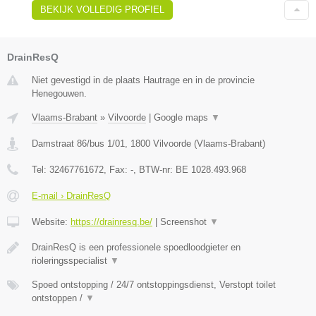
BEKIJK VOLLEDIG PROFIEL
DrainResQ
Niet gevestigd in de plaats Hautrage en in de provincie
Henegouwen.
Vlaams-Brabant
»
Vilvoorde
|
Google maps
▼
Damstraat 86/bus 1/01
,
1800
Vilvoorde
(
Vlaams-Brabant
)
Tel:
32467761672
, Fax:
-
, BTW-nr:
BE 1028.493.968
E-mail › DrainResQ
Website:
https://drainresq.be/
|
Screenshot
▼
DrainResQ is een professionele spoedloodgieter en
rioleringsspecialist
▼
Spoed ontstopping / 24/7 ontstoppingsdienst, Verstopt toilet
ontstoppen /
▼