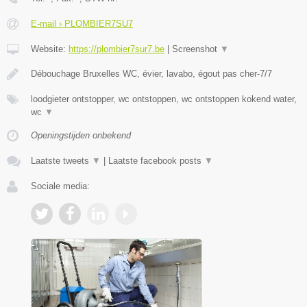
E-mail › PLOMBIER7SU7
Website:
https://plombier7sur7.be
|
Screenshot
▼
Débouchage Bruxelles WC, évier, lavabo, égout pas cher-7/7
loodgieter ontstopper, wc ontstoppen, wc ontstoppen kokend water,
wc
▼
Openingstijden onbekend
Laatste tweets
▼
|
Laatste facebook posts
▼
Sociale media: