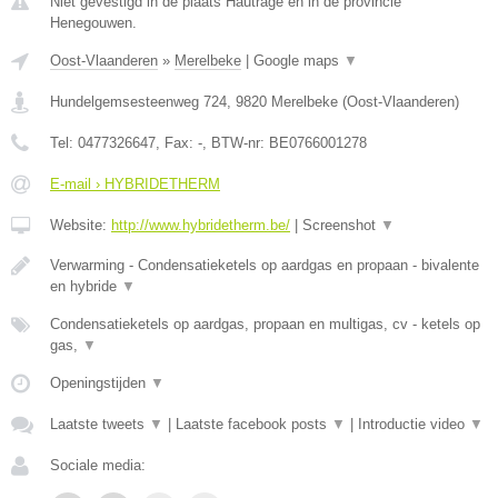
Niet gevestigd in de plaats Hautrage en in de provincie
Henegouwen.
Oost-Vlaanderen
»
Merelbeke
|
Google maps
▼
Hundelgemsesteenweg 724
,
9820
Merelbeke
(
Oost-Vlaanderen
)
Tel:
0477326647
, Fax:
-
, BTW-nr:
BE0766001278
E-mail › HYBRIDETHERM
Website:
http://www.hybridetherm.be/
|
Screenshot
▼
Verwarming - Condensatieketels op aardgas en propaan - bivalente
en hybride
▼
Condensatieketels op aardgas, propaan en multigas, cv - ketels op
gas,
▼
Openingstijden
▼
Laatste tweets
▼
|
Laatste facebook posts
▼
|
Introductie video
▼
Sociale media: