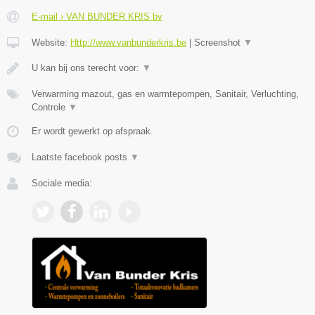
E-mail › VAN BUNDER KRIS bv
Website:
Http://www.vanbunderkris.be
|
Screenshot
▼
U kan bij ons terecht voor:
▼
Verwarming mazout, gas en warmtepompen, Sanitair, Verluchting,
Controle
▼
Er wordt gewerkt op afspraak.
Laatste facebook posts
▼
Sociale media: