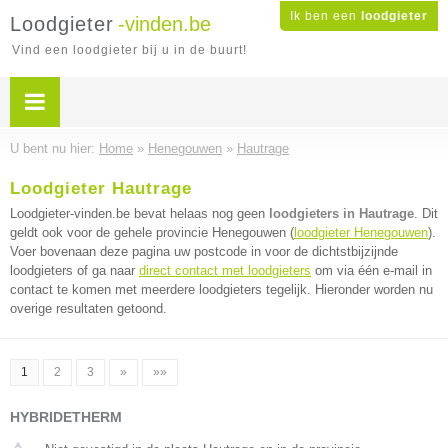
Ik ben een
loodgieter
Loodgieter
-vinden.be
Vind een loodgieter bij u in de buurt!
U bent nu hier:
Home
»
Henegouwen
»
Hautrage
Loodgieter Hautrage
Loodgieter-vinden.be bevat helaas nog geen
loodgieters in Hautrage
. Dit
geldt ook voor de gehele provincie Henegouwen (
loodgieter Henegouwen
).
Voer bovenaan deze pagina uw postcode in voor de dichtstbijzijnde
loodgieters of ga naar
direct contact met loodgieters
om via één e-mail in
contact te komen met meerdere loodgieters tegelijk. Hieronder worden nu
overige resultaten getoond.
1
2
3
»
»»
HYBRIDETHERM