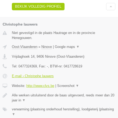
BEKIJK VOLLEDIG PROFIEL
Christophe lauwers
Niet gevestigd in de plaats Hautrage en in de provincie
Henegouwen.
Oost-Vlaanderen
»
Ninove
|
Google maps
▼
Vrijdaghoek 14
,
9406
Ninove
(
Oost-Vlaanderen
)
Tel:
0477324369
, Fax:
-
, BTW-nr:
0417728619
E-mail › Christophe lauwers
Website:
http://www.clvs.be
|
Screenshot
▼
Alle werken uitsluitend door de baas uitgevoerd, reeds meer dan 20
jaar in
▼
verwarming (plaatsing onderhoud herstelling), loodgieterij (plaatsing
▼