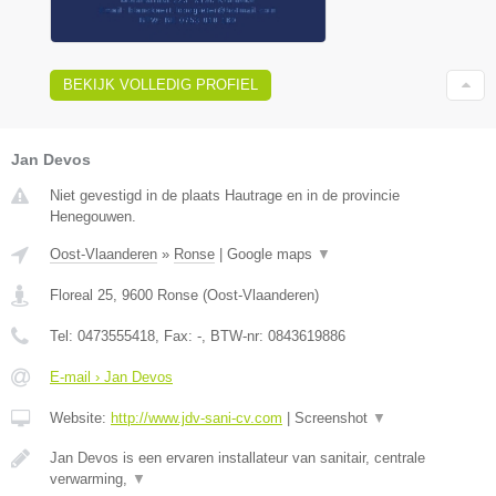
BEKIJK VOLLEDIG PROFIEL
Jan Devos
Niet gevestigd in de plaats Hautrage en in de provincie
Henegouwen.
Oost-Vlaanderen
»
Ronse
|
Google maps
▼
Floreal 25
,
9600
Ronse
(
Oost-Vlaanderen
)
Tel:
0473555418
, Fax:
-
, BTW-nr:
0843619886
E-mail › Jan Devos
Website:
http://www.jdv-sani-cv.com
|
Screenshot
▼
Jan Devos is een ervaren installateur van sanitair, centrale
verwarming,
▼