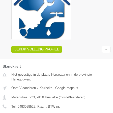
BEKIJK VOLLEDIG PROFIEL
Blanckaert
Niet gevestigd in de plaats Herseaux en in de provincie
Henegouwen.
Oost-Vlaanderen
»
Kruibeke
|
Google maps
▼
Molenstraat 223
,
9150
Kruibeke
(
Oost-Vlaanderen
)
Tel:
0483038523
, Fax:
-
, BTW-nr:
-