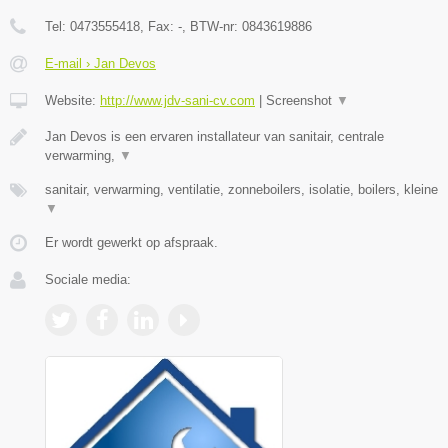
Tel:
0473555418
, Fax:
-
, BTW-nr:
0843619886
E-mail › Jan Devos
Website:
http://www.jdv-sani-cv.com
|
Screenshot
▼
Jan Devos is een ervaren installateur van sanitair, centrale
verwarming,
▼
sanitair, verwarming, ventilatie, zonneboilers, isolatie, boilers, kleine
▼
Er wordt gewerkt op afspraak.
Sociale media: