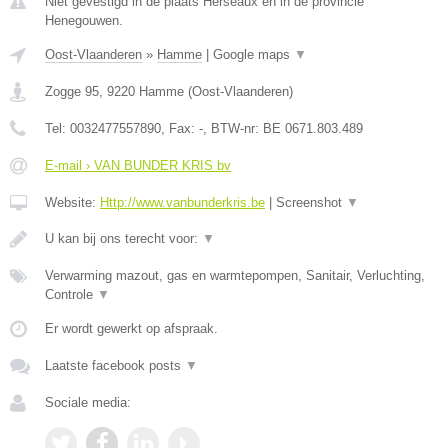
Niet gevestigd in de plaats Herseaux en in de provincie
Henegouwen.
Oost-Vlaanderen
»
Hamme
|
Google maps
▼
Zogge 95
,
9220
Hamme
(
Oost-Vlaanderen
)
Tel:
0032477557890
, Fax:
-
, BTW-nr:
BE 0671.803.489
E-mail › VAN BUNDER KRIS bv
Website:
Http://www.vanbunderkris.be
|
Screenshot
▼
U kan bij ons terecht voor:
▼
Verwarming mazout, gas en warmtepompen, Sanitair, Verluchting,
Controle
▼
Er wordt gewerkt op afspraak.
Laatste facebook posts
▼
Sociale media: