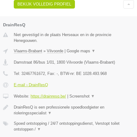
BEKIJK VOLLEDIG PROFIEL
DrainResQ
Niet gevestigd in de plaats Herseaux en in de provincie
Henegouwen.
Vlaams-Brabant
»
Vilvoorde
|
Google maps
▼
Damstraat 86/bus 1/01
,
1800
Vilvoorde
(
Vlaams-Brabant
)
Tel:
32467761672
, Fax:
-
, BTW-nr:
BE 1028.493.968
E-mail › DrainResQ
Website:
https://drainresq.be/
|
Screenshot
▼
DrainResQ is een professionele spoedloodgieter en
rioleringsspecialist
▼
Spoed ontstopping / 24/7 ontstoppingsdienst, Verstopt toilet
ontstoppen /
▼