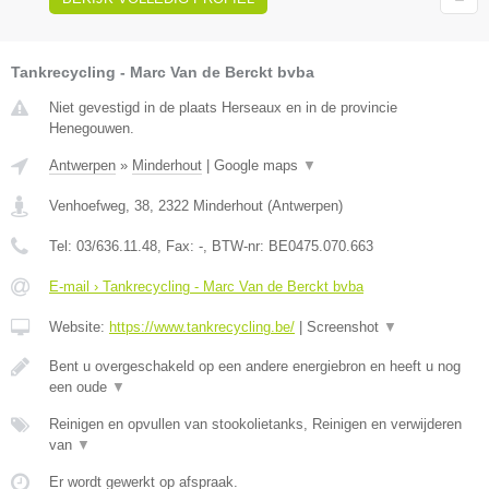
Tankrecycling - Marc Van de Berckt bvba
Niet gevestigd in de plaats Herseaux en in de provincie
Henegouwen.
Antwerpen
»
Minderhout
|
Google maps
▼
Venhoefweg, 38
,
2322
Minderhout
(
Antwerpen
)
Tel:
03/636.11.48
, Fax:
-
, BTW-nr:
BE0475.070.663
E-mail › Tankrecycling - Marc Van de Berckt bvba
Website:
https://www.tankrecycling.be/
|
Screenshot
▼
Bent u overgeschakeld op een andere energiebron en heeft u nog
een oude
▼
Reinigen en opvullen van stookolietanks, Reinigen en verwijderen
van
▼
Er wordt gewerkt op afspraak.