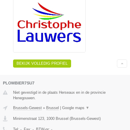
BEKIJK VOLLEDIG PROFIEL
PLOMBIER7SU7
Niet gevestigd in de plaats Herseaux en in de provincie
Henegouwen.
Brussels-Gewest
»
Brussel
|
Google maps
▼
Minimenstraat 123
,
1000
Brussel
(
Brussels-Gewest
)
Tel:
-
, Fax:
-
, BTW-nr:
-