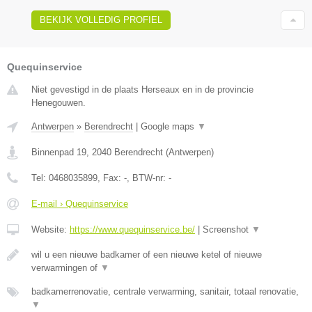
BEKIJK VOLLEDIG PROFIEL
Quequinservice
Niet gevestigd in de plaats Herseaux en in de provincie
Henegouwen.
Antwerpen
»
Berendrecht
|
Google maps
▼
Binnenpad 19
,
2040
Berendrecht
(
Antwerpen
)
Tel:
0468035899
, Fax:
-
, BTW-nr:
-
E-mail › Quequinservice
Website:
https://www.quequinservice.be/
|
Screenshot
▼
wil u een nieuwe badkamer of een nieuwe ketel of nieuwe
verwarmingen of
▼
badkamerrenovatie, centrale verwarming, sanitair, totaal renovatie,
▼