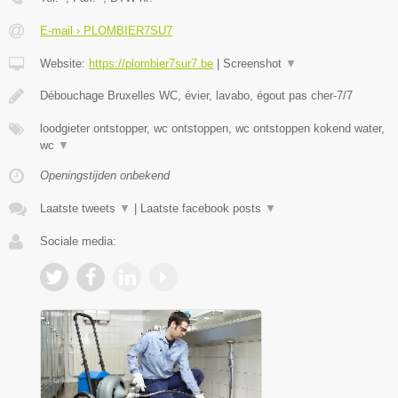
E-mail › PLOMBIER7SU7
Website:
https://plombier7sur7.be
|
Screenshot
▼
Débouchage Bruxelles WC, évier, lavabo, égout pas cher-7/7
loodgieter ontstopper, wc ontstoppen, wc ontstoppen kokend water,
wc
▼
Openingstijden onbekend
Laatste tweets
▼
|
Laatste facebook posts
▼
Sociale media: