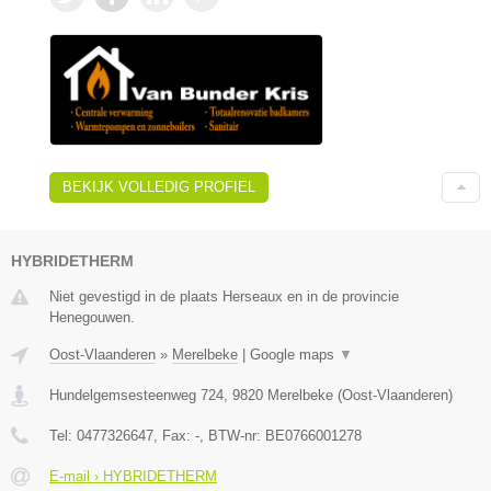
BEKIJK VOLLEDIG PROFIEL
HYBRIDETHERM
Niet gevestigd in de plaats Herseaux en in de provincie
Henegouwen.
Oost-Vlaanderen
»
Merelbeke
|
Google maps
▼
Hundelgemsesteenweg 724
,
9820
Merelbeke
(
Oost-Vlaanderen
)
Tel:
0477326647
, Fax:
-
, BTW-nr:
BE0766001278
E-mail › HYBRIDETHERM