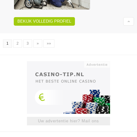
BEKIJK VOLLEDIG PROFIEL
1
2
3
»
»»
Uw advertentie hier? Mail ons