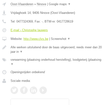
Oost-Vlaanderen
»
Ninove
|
Google maps
▼
Vrijdaghoek 14
,
9406
Ninove
(
Oost-Vlaanderen
)
Tel:
0477324369
, Fax:
-
, BTW-nr:
0417728619
E-mail › Christophe lauwers
Website:
http://www.clvs.be
|
Screenshot
▼
Alle werken uitsluitend door de baas uitgevoerd, reeds meer dan 20
jaar in
▼
verwarming (plaatsing onderhoud herstelling), loodgieterij (plaatsing
▼
Openingstijden onbekend
Sociale media: