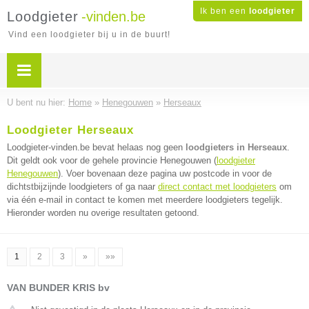
Ik ben een
loodgieter
Loodgieter
-vinden.be
Vind een loodgieter bij u in de buurt!
U bent nu hier:
Home
»
Henegouwen
»
Herseaux
Loodgieter Herseaux
Loodgieter-vinden.be bevat helaas nog geen
loodgieters in Herseaux
.
Dit geldt ook voor de gehele provincie Henegouwen (
loodgieter
Henegouwen
). Voer bovenaan deze pagina uw postcode in voor de
dichtstbijzijnde loodgieters of ga naar
direct contact met loodgieters
om
via één e-mail in contact te komen met meerdere loodgieters tegelijk.
Hieronder worden nu overige resultaten getoond.
1
2
3
»
»»
VAN BUNDER KRIS bv