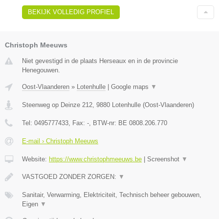
BEKIJK VOLLEDIG PROFIEL
Christoph Meeuws
Niet gevestigd in de plaats Herseaux en in de provincie
Henegouwen.
Oost-Vlaanderen
»
Lotenhulle
|
Google maps
▼
Steenweg op Deinze 212
,
9880
Lotenhulle
(
Oost-Vlaanderen
)
Tel:
0495777433
, Fax:
-
, BTW-nr:
BE 0808.206.770
E-mail › Christoph Meeuws
Website:
https://www.christophmeeuws.be
|
Screenshot
▼
VASTGOED ZONDER ZORGEN:
▼
Sanitair, Verwarming, Elektriciteit, Technisch beheer gebouwen,
Eigen
▼