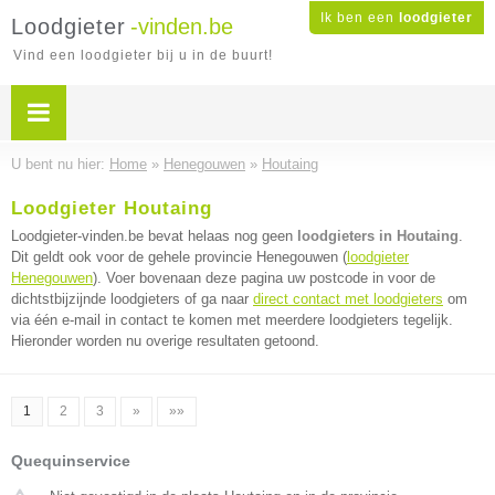
Ik ben een
loodgieter
Loodgieter
-vinden.be
Vind een loodgieter bij u in de buurt!
U bent nu hier:
Home
»
Henegouwen
»
Houtaing
Loodgieter Houtaing
Loodgieter-vinden.be bevat helaas nog geen
loodgieters in Houtaing
.
Dit geldt ook voor de gehele provincie Henegouwen (
loodgieter
Henegouwen
). Voer bovenaan deze pagina uw postcode in voor de
dichtstbijzijnde loodgieters of ga naar
direct contact met loodgieters
om
via één e-mail in contact te komen met meerdere loodgieters tegelijk.
Hieronder worden nu overige resultaten getoond.
1
2
3
»
»»
Quequinservice