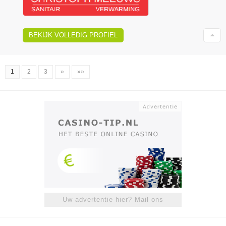
BEKIJK VOLLEDIG PROFIEL
1
2
3
»
»»
Uw advertentie hier? Mail ons