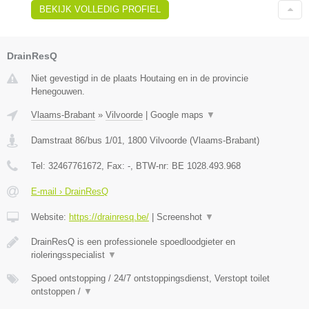
BEKIJK VOLLEDIG PROFIEL
DrainResQ
Niet gevestigd in de plaats Houtaing en in de provincie
Henegouwen.
Vlaams-Brabant
»
Vilvoorde
|
Google maps
▼
Damstraat 86/bus 1/01
,
1800
Vilvoorde
(
Vlaams-Brabant
)
Tel:
32467761672
, Fax:
-
, BTW-nr:
BE 1028.493.968
E-mail › DrainResQ
Website:
https://drainresq.be/
|
Screenshot
▼
DrainResQ is een professionele spoedloodgieter en
rioleringsspecialist
▼
Spoed ontstopping / 24/7 ontstoppingsdienst, Verstopt toilet
ontstoppen /
▼