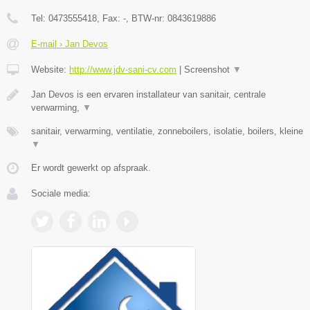
Tel:
0473555418
, Fax:
-
, BTW-nr:
0843619886
E-mail › Jan Devos
Website:
http://www.jdv-sani-cv.com
|
Screenshot
▼
Jan Devos is een ervaren installateur van sanitair, centrale
verwarming,
▼
sanitair, verwarming, ventilatie, zonneboilers, isolatie, boilers, kleine
▼
Er wordt gewerkt op afspraak.
Sociale media: