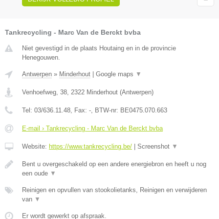
Tankrecycling - Marc Van de Berckt bvba
Niet gevestigd in de plaats Houtaing en in de provincie
Henegouwen.
Antwerpen
»
Minderhout
|
Google maps
▼
Venhoefweg, 38
,
2322
Minderhout
(
Antwerpen
)
Tel:
03/636.11.48
, Fax:
-
, BTW-nr:
BE0475.070.663
E-mail › Tankrecycling - Marc Van de Berckt bvba
Website:
https://www.tankrecycling.be/
|
Screenshot
▼
Bent u overgeschakeld op een andere energiebron en heeft u nog
een oude
▼
Reinigen en opvullen van stookolietanks, Reinigen en verwijderen
van
▼
Er wordt gewerkt op afspraak.