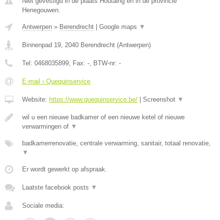
Niet gevestigd in de plaats Houtaing en in de provincie
Henegouwen.
Antwerpen
»
Berendrecht
|
Google maps
▼
Binnenpad 19
,
2040
Berendrecht
(
Antwerpen
)
Tel:
0468035899
, Fax:
-
, BTW-nr:
-
E-mail › Quequinservice
Website:
https://www.quequinservice.be/
|
Screenshot
▼
wil u een nieuwe badkamer of een nieuwe ketel of nieuwe
verwarmingen of
▼
badkamerrenovatie, centrale verwarming, sanitair, totaal renovatie,
▼
Er wordt gewerkt op afspraak.
Laatste facebook posts
▼
Sociale media: