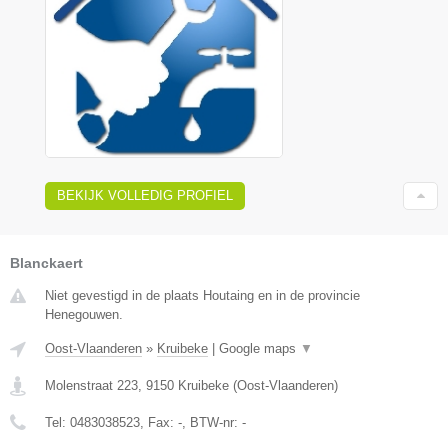
BEKIJK VOLLEDIG PROFIEL
Blanckaert
Niet gevestigd in de plaats Houtaing en in de provincie
Henegouwen.
Oost-Vlaanderen
»
Kruibeke
|
Google maps
▼
Molenstraat 223
,
9150
Kruibeke
(
Oost-Vlaanderen
)
Tel:
0483038523
, Fax:
-
, BTW-nr:
-