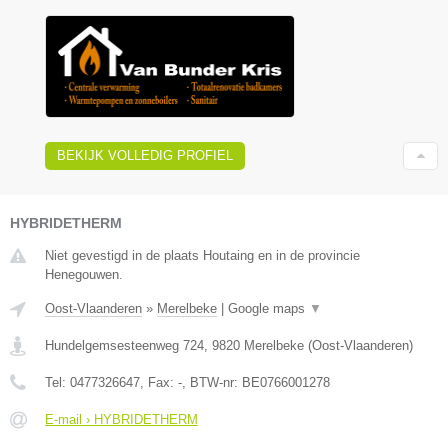
BEKIJK VOLLEDIG PROFIEL
HYBRIDETHERM
Niet gevestigd in de plaats Houtaing en in de provincie
Henegouwen.
Oost-Vlaanderen
»
Merelbeke
|
Google maps
▼
Hundelgemsesteenweg 724
,
9820
Merelbeke
(
Oost-Vlaanderen
)
Tel:
0477326647
, Fax:
-
, BTW-nr:
BE0766001278
E-mail › HYBRIDETHERM