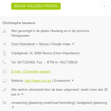
BEKIJK VOLLEDIG PROFIEL
Christophe lauwers
Niet gevestigd in de plaats Houtaing en in de provincie
Henegouwen.
Oost-Vlaanderen
»
Ninove
|
Google maps
▼
Vrijdaghoek 14
,
9406
Ninove
(
Oost-Vlaanderen
)
Tel:
0477324369
, Fax:
-
, BTW-nr:
0417728619
E-mail › Christophe lauwers
Website:
http://www.clvs.be
|
Screenshot
▼
Alle werken uitsluitend door de baas uitgevoerd, reeds meer dan 20
jaar in
▼
verwarming (plaatsing onderhoud herstelling), loodgieterij (plaatsing
▼