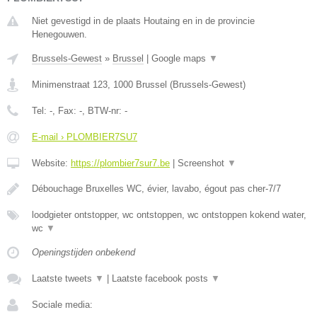
Niet gevestigd in de plaats Houtaing en in de provincie
Henegouwen.
Brussels-Gewest
»
Brussel
|
Google maps
▼
Minimenstraat 123
,
1000
Brussel
(
Brussels-Gewest
)
Tel:
-
, Fax:
-
, BTW-nr:
-
E-mail › PLOMBIER7SU7
Website:
https://plombier7sur7.be
|
Screenshot
▼
Débouchage Bruxelles WC, évier, lavabo, égout pas cher-7/7
loodgieter ontstopper, wc ontstoppen, wc ontstoppen kokend water,
wc
▼
Openingstijden onbekend
Laatste tweets
▼
|
Laatste facebook posts
▼
Sociale media: