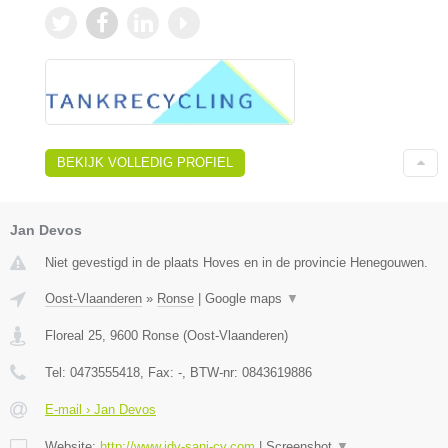
BEKIJK VOLLEDIG PROFIEL
Jan Devos
Niet gevestigd in de plaats Hoves en in de provincie Henegouwen.
Oost-Vlaanderen
»
Ronse
|
Google maps
▼
Floreal 25
,
9600
Ronse
(
Oost-Vlaanderen
)
Tel:
0473555418
, Fax:
-
, BTW-nr:
0843619886
E-mail › Jan Devos
Website:
http://www.jdv-sani-cv.com
|
Screenshot
▼