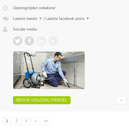
Openingstijden onbekend
Laatste tweets
▼
|
Laatste facebook posts
▼
Sociale media:
BEKIJK VOLLEDIG PROFIEL
1
2
3
»
»»