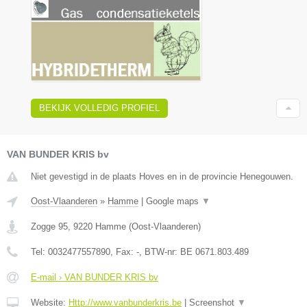
BEKIJK VOLLEDIG PROFIEL
VAN BUNDER KRIS bv
Niet gevestigd in de plaats Hoves en in de provincie Henegouwen.
Oost-Vlaanderen
»
Hamme
|
Google maps
▼
Zogge 95
,
9220
Hamme
(
Oost-Vlaanderen
)
Tel:
0032477557890
, Fax:
-
, BTW-nr:
BE 0671.803.489
E-mail › VAN BUNDER KRIS bv
Website:
Http://www.vanbunderkris.be
|
Screenshot
▼