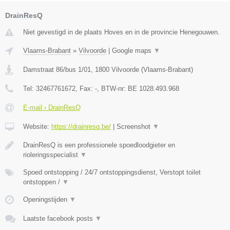
DrainResQ
Niet gevestigd in de plaats Hoves en in de provincie Henegouwen.
Vlaams-Brabant
»
Vilvoorde
|
Google maps
▼
Damstraat 86/bus 1/01
,
1800
Vilvoorde
(
Vlaams-Brabant
)
Tel:
32467761672
, Fax:
-
, BTW-nr:
BE 1028.493.968
E-mail › DrainResQ
Website:
https://drainresq.be/
|
Screenshot
▼
DrainResQ is een professionele spoedloodgieter en
rioleringsspecialist
▼
Spoed ontstopping / 24/7 ontstoppingsdienst, Verstopt toilet
ontstoppen /
▼
Openingstijden
▼
Laatste facebook posts
▼