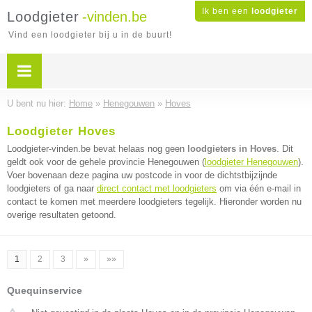
Ik ben een
loodgieter
Loodgieter
-vinden.be
Vind een loodgieter bij u in de buurt!
U bent nu hier:
Home
»
Henegouwen
»
Hoves
Loodgieter Hoves
Loodgieter-vinden.be bevat helaas nog geen
loodgieters in Hoves
. Dit
geldt ook voor de gehele provincie Henegouwen (
loodgieter Henegouwen
).
Voer bovenaan deze pagina uw postcode in voor de dichtstbijzijnde
loodgieters of ga naar
direct contact met loodgieters
om via één e-mail in
contact te komen met meerdere loodgieters tegelijk. Hieronder worden nu
overige resultaten getoond.
1
2
3
»
»»
Quequinservice