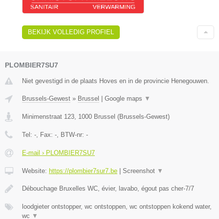
BEKIJK VOLLEDIG PROFIEL
PLOMBIER7SU7
Niet gevestigd in de plaats Hoves en in de provincie Henegouwen.
Brussels-Gewest
»
Brussel
|
Google maps
▼
Minimenstraat 123
,
1000
Brussel
(
Brussels-Gewest
)
Tel:
-
, Fax:
-
, BTW-nr:
-
E-mail › PLOMBIER7SU7
Website:
https://plombier7sur7.be
|
Screenshot
▼
Débouchage Bruxelles WC, évier, lavabo, égout pas cher-7/7
loodgieter ontstopper, wc ontstoppen, wc ontstoppen kokend water,
wc
▼