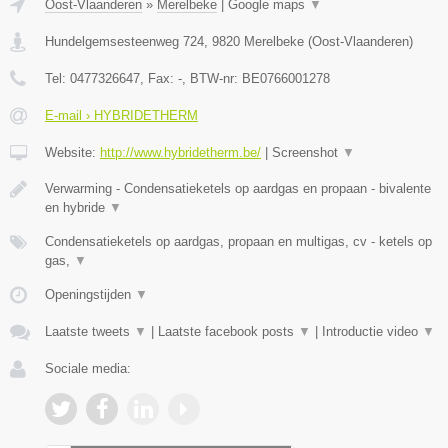
Oost-Vlaanderen
»
Merelbeke
|
Google maps
▼
Hundelgemsesteenweg 724
,
9820
Merelbeke
(
Oost-Vlaanderen
)
Tel:
0477326647
, Fax:
-
, BTW-nr:
BE0766001278
E-mail › HYBRIDETHERM
Website:
http://www.hybridetherm.be/
|
Screenshot
▼
Verwarming - Condensatieketels op aardgas en propaan - bivalente
en hybride
▼
Condensatieketels op aardgas, propaan en multigas, cv - ketels op
gas,
▼
Openingstijden
▼
Laatste tweets
▼
|
Laatste facebook posts
▼
|
Introductie video
▼
Sociale media: