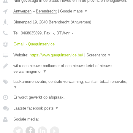
Niet gevestigd in de plaats Hoves en in de provincie Henegouwen.
Antwerpen
»
Berendrecht
|
Google maps
▼
Binnenpad 19
,
2040
Berendrecht
(
Antwerpen
)
Tel:
0468035899
, Fax:
-
, BTW-nr:
-
E-mail › Quequinservice
Website:
https://www.quequinservice.be/
|
Screenshot
▼
wil u een nieuwe badkamer of een nieuwe ketel of nieuwe
verwarmingen of
▼
badkamerrenovatie, centrale verwarming, sanitair, totaal renovatie,
▼
Er wordt gewerkt op afspraak.
Laatste facebook posts
▼
Sociale media: