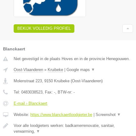
BEKIJK VOLLEDIG PROFIEL
Blanckaert
Niet gevestigd in de plaats Hoves en in de provincie Henegouwen.
Oost-Vlaanderen
»
Kruibeke
|
Google maps
▼
Molenstraat 223
,
9150
Kruibeke
(
Oost-Vlaanderen
)
Tel:
0483038523
, Fax:
-
, BTW-nr:
-
E-mail › Blanckaert
Website:
https://www.blanckaertloodgieter.be
|
Screenshot
▼
Voor alle loodgieters werken: badkamerrenovatie, sanitair,
verwarming,
▼