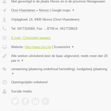
Niet gevestigd in de plaats Hoves en in de provincie Henegouwen.
Oost-Vlaanderen
»
Ninove
|
Google maps
▼
Vrijdaghoek 14
,
9406
Ninove
(
Oost-Vlaanderen
)
Tel:
0477324369
, Fax:
-
, BTW-nr:
0417728619
E-mail › Christophe lauwers
Website:
http://www.clvs.be
|
Screenshot
▼
Alle werken uitsluitend door de baas uitgevoerd, reeds meer dan 20
jaar in
▼
verwarming (plaatsing onderhoud herstelling), loodgieterij (plaatsing
▼
Openingstijden onbekend
Sociale media: