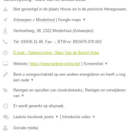
Niet gevestigd in de plaats Hoves en in de provincie Henegouwen.
Antwerpen
»
Minderhout
|
Google maps
▼
Venhoefweg, 38
,
2322
Minderhout
(
Antwerpen
)
Tel:
03/636.11.48
, Fax:
-
, BTW-nr:
BE0475.070.663
E-mail › Tankrecycling - Marc Van de Berckt bvba
Website:
https://www.tankrecycling.be/
|
Screenshot
▼
Bent u overgeschakeld op een andere energiebron en heeft u nog
een oude
▼
Reinigen en opvullen van stookolietanks, Reinigen en verwijderen
van
▼
Er wordt gewerkt op afspraak.
Laatste facebook posts
▼
|
Introductie video
▼
Sociale media: