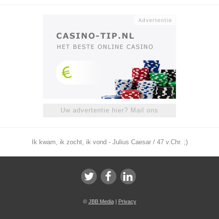
Uw advertentie hier? Mail ons
Ik kwam, ik zocht, ik vond - Julius Caesar / 47 v.Chr. ;)
©
JBB Media
|
Privacy