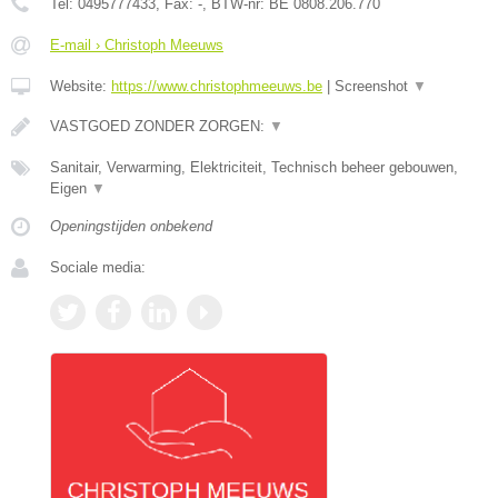
Tel:
0495777433
, Fax:
-
, BTW-nr:
BE 0808.206.770
E-mail › Christoph Meeuws
Website:
https://www.christophmeeuws.be
|
Screenshot
▼
VASTGOED ZONDER ZORGEN:
▼
Sanitair, Verwarming, Elektriciteit, Technisch beheer gebouwen,
Eigen
▼
Openingstijden onbekend
Sociale media: