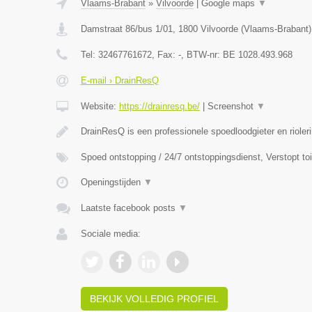
Vlaams-Brabant
»
Vilvoorde
|
Google maps
▼
Damstraat 86/bus 1/01
,
1800
Vilvoorde
(
Vlaams-Brabant
)
Tel:
32467761672
, Fax:
-
, BTW-nr:
BE 1028.493.968
E-mail › DrainResQ
Website:
https://drainresq.be/
|
Screenshot
▼
DrainResQ is een professionele spoedloodgieter en rioler
Spoed ontstopping / 24/7 ontstoppingsdienst, Verstopt to
Openingstijden
▼
Laatste facebook posts
▼
Sociale media:
BEKIJK VOLLEDIG PROFIEL