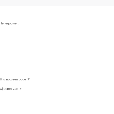
e Henegouwen.
eft u nog een oude
▼
rwijderen van
▼