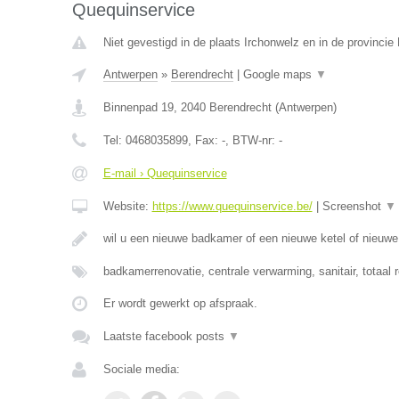
Quequinservice
Niet gevestigd in de plaats Irchonwelz en in de provinci
Antwerpen
»
Berendrecht
|
Google maps
▼
Binnenpad 19
,
2040
Berendrecht
(
Antwerpen
)
Tel:
0468035899
, Fax:
-
, BTW-nr:
-
E-mail › Quequinservice
Website:
https://www.quequinservice.be/
|
Screenshot
▼
wil u een nieuwe badkamer of een nieuwe ketel of nieuw
badkamerrenovatie, centrale verwarming, sanitair, totaal 
Er wordt gewerkt op afspraak.
Laatste facebook posts
▼
Sociale media: