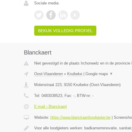
Sociale media:
BEKIJK VOLLEDIG PROFIEL
Blanckaert
Niet gevestigd in de plaats Irchonwelz en in de provinci
Oost-Vlaanderen
»
Kruibeke
|
Google maps
▼
Molenstraat 223
,
9150
Kruibeke
(
Oost-Vlaanderen
)
Tel:
0483038523
, Fax:
-
, BTW-nr:
-
E-mail › Blanckaert
Website:
https://www.blanckaertloodgieter.be
|
Screensh
Voor alle loodgieters werken: badkamerrenovatie, sanitai