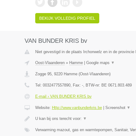
BEKIJK VOLLEDIG PROFIEL
VAN BUNDER KRIS bv
Niet gevestigd in de plaats Irchonwelz en in de provinci
Oost-Vlaanderen
»
Hamme
|
Google maps
▼
Zogge 95
,
9220
Hamme
(
Oost-Vlaanderen
)
Tel:
0032477557890
, Fax:
-
, BTW-nr:
BE 0671.803.489
E-mail › VAN BUNDER KRIS bv
Website:
Http://www.vanbunderkris.be
|
Screenshot
▼
U kan bij ons terecht voor:
▼
Verwarming mazout, gas en warmtepompen, Sanitair, Verl