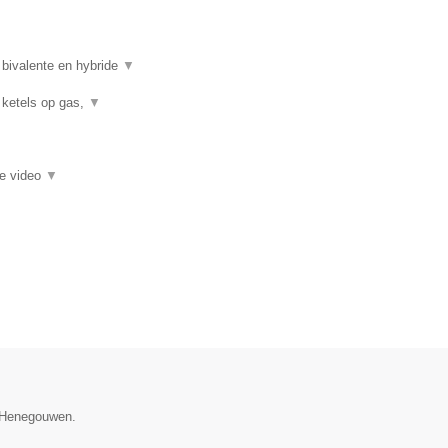
 bivalente en hybride
▼
 ketels op gas,
▼
ie video
▼
e Henegouwen.