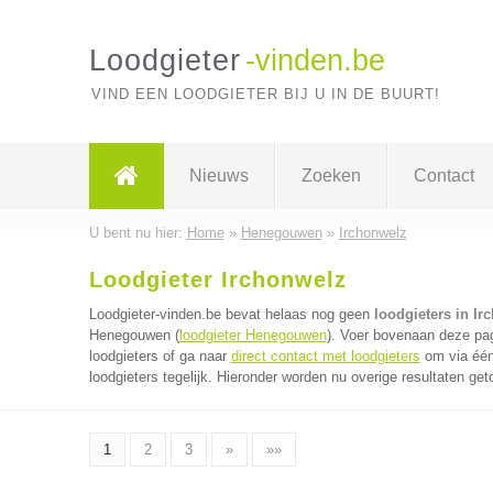
Loodgieter
-vinden.be
VIND EEN LOODGIETER BIJ U IN DE BUURT!
Nieuws
Zoeken
Contact
U bent nu hier:
Home
»
Henegouwen
»
Irchonwelz
Loodgieter Irchonwelz
Loodgieter-vinden.be bevat helaas nog geen
loodgieters in Ir
Henegouwen (
loodgieter Henegouwen
). Voer bovenaan deze pag
loodgieters of ga naar
direct contact met loodgieters
om via één
loodgieters tegelijk. Hieronder worden nu overige resultaten get
1
2
3
»
»»