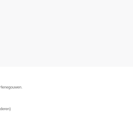
e Henegouwen.
deren
)