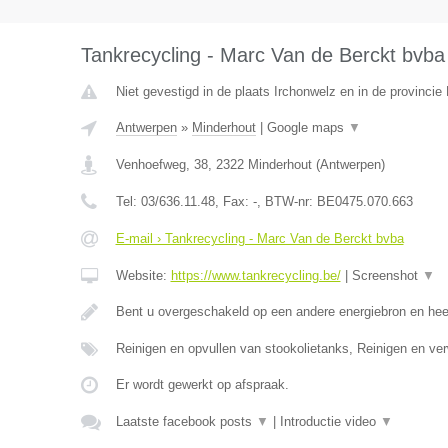
Tankrecycling - Marc Van de Berckt bvba
Niet gevestigd in de plaats Irchonwelz en in de provinci
Antwerpen
»
Minderhout
|
Google maps
▼
Venhoefweg, 38
,
2322
Minderhout
(
Antwerpen
)
Tel:
03/636.11.48
, Fax:
-
, BTW-nr:
BE0475.070.663
E-mail › Tankrecycling - Marc Van de Berckt bvba
Website:
https://www.tankrecycling.be/
|
Screenshot
▼
Bent u overgeschakeld op een andere energiebron en he
Reinigen en opvullen van stookolietanks, Reinigen en ve
Er wordt gewerkt op afspraak.
Laatste facebook posts
▼
|
Introductie video
▼