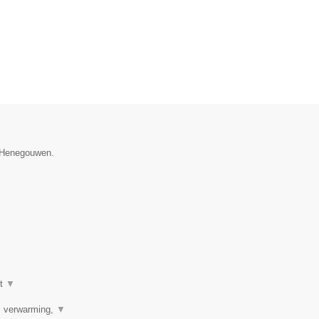
e Henegouwen.
ot
▼
r, verwarming,
▼