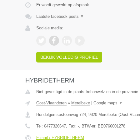
Er wordt gewerkt op afspraak.
Laatste facebook posts
▼
Sociale media:
BEKIJK VOLLEDIG PROFIEL
HYBRIDETHERM
Niet gevestigd in de plaats Irchonwelz en in de provinci
Oost-Vlaanderen
»
Merelbeke
|
Google maps
▼
Hundelgemsesteenweg 724
,
9820
Merelbeke
(
Oost-Vlaan
Tel:
0477326647
, Fax:
-
, BTW-nr:
BE0766001278
E-mail › HYBRIDETHERM