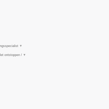
ingsspecialist
▼
ilet ontstoppen /
▼