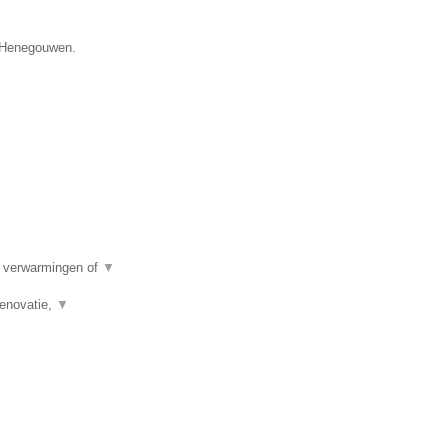
e Henegouwen.
e verwarmingen of
▼
renovatie,
▼