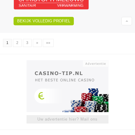
BEKIJK VOLLEDIG PROFIEL
1
2
3
»
»»
Uw advertentie hier? Mail ons