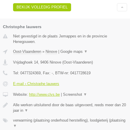
BEKIJK VOLLEDIG PROFIEL
Christophe lauwers
Niet gevestigd in de plaats Jemappes en in de provincie
Henegouwen.
Oost-Vlaanderen
»
Ninove
|
Google maps
▼
Vrijdaghoek 14
,
9406
Ninove
(
Oost-Vlaanderen
)
Tel:
0477324369
, Fax:
-
, BTW-nr:
0417728619
E-mail › Christophe lauwers
Website:
http://www.clvs.be
|
Screenshot
▼
Alle werken uitsluitend door de baas uitgevoerd, reeds meer dan 20
jaar in
▼
verwarming (plaatsing onderhoud herstelling), loodgieterij (plaatsing
▼