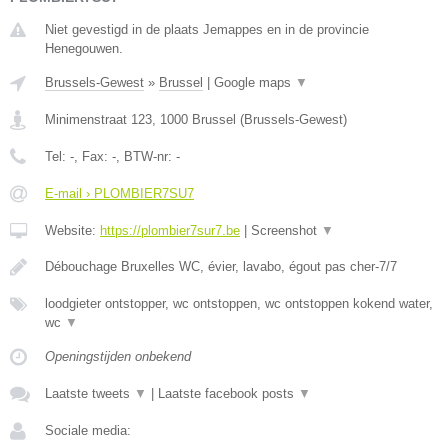
Niet gevestigd in de plaats Jemappes en in de provincie
Henegouwen.
Brussels-Gewest
»
Brussel
|
Google maps
▼
Minimenstraat 123
,
1000
Brussel
(
Brussels-Gewest
)
Tel:
-
, Fax:
-
, BTW-nr:
-
E-mail › PLOMBIER7SU7
Website:
https://plombier7sur7.be
|
Screenshot
▼
Débouchage Bruxelles WC, évier, lavabo, égout pas cher-7/7
loodgieter ontstopper, wc ontstoppen, wc ontstoppen kokend water,
wc
▼
Openingstijden onbekend
Laatste tweets
▼
|
Laatste facebook posts
▼
Sociale media: