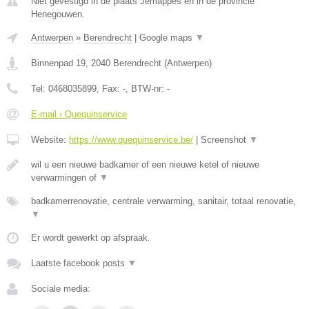
Niet gevestigd in de plaats Jemappes en in de provincie
Henegouwen.
Antwerpen
»
Berendrecht
|
Google maps
▼
Binnenpad 19
,
2040
Berendrecht
(
Antwerpen
)
Tel:
0468035899
, Fax:
-
, BTW-nr:
-
E-mail › Quequinservice
Website:
https://www.quequinservice.be/
|
Screenshot
▼
wil u een nieuwe badkamer of een nieuwe ketel of nieuwe
verwarmingen of
▼
badkamerrenovatie, centrale verwarming, sanitair, totaal renovatie,
▼
Er wordt gewerkt op afspraak.
Laatste facebook posts
▼
Sociale media: