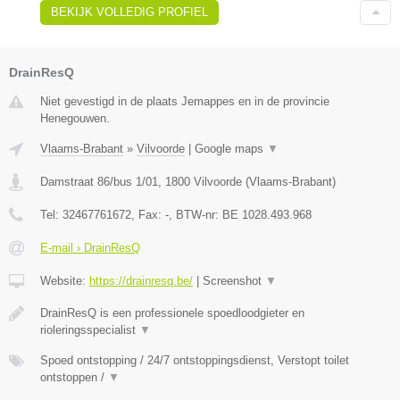
BEKIJK VOLLEDIG PROFIEL
DrainResQ
Niet gevestigd in de plaats Jemappes en in de provincie
Henegouwen.
Vlaams-Brabant
»
Vilvoorde
|
Google maps
▼
Damstraat 86/bus 1/01
,
1800
Vilvoorde
(
Vlaams-Brabant
)
Tel:
32467761672
, Fax:
-
, BTW-nr:
BE 1028.493.968
E-mail › DrainResQ
Website:
https://drainresq.be/
|
Screenshot
▼
DrainResQ is een professionele spoedloodgieter en
rioleringsspecialist
▼
Spoed ontstopping / 24/7 ontstoppingsdienst, Verstopt toilet
ontstoppen /
▼