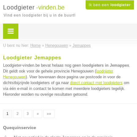
Ik ben een
loodgieter
Loodgieter
-vinden.be
Vind een loodgieter bij u in de buurt!
U bent nu hier:
Home
»
Henegouwen
»
Jemappes
Loodgieter Jemappes
Loodgieter-vinden.be bevat helaas nog geen
loodgieters in Jemappes
.
Dit geldt ook voor de gehele provincie Henegouwen (
loodgieter
Henegouwen
). Voer bovenaan deze pagina uw postcode in voor de
dichtstbijzijnde loodgieters of ga naar
direct contact met loodgieters
om
via één e-mail in contact te komen met meerdere loodgieters tegelijk.
Hieronder worden nu overige resultaten getoond.
1
2
3
»
»»
Quequinservice