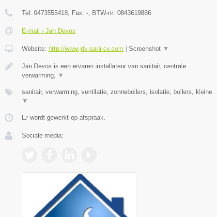
Tel:
0473555418
, Fax:
-
, BTW-nr:
0843619886
E-mail › Jan Devos
Website:
http://www.jdv-sani-cv.com
|
Screenshot
▼
Jan Devos is een ervaren installateur van sanitair, centrale
verwarming,
▼
sanitair, verwarming, ventilatie, zonneboilers, isolatie, boilers, kleine
▼
Er wordt gewerkt op afspraak.
Sociale media: