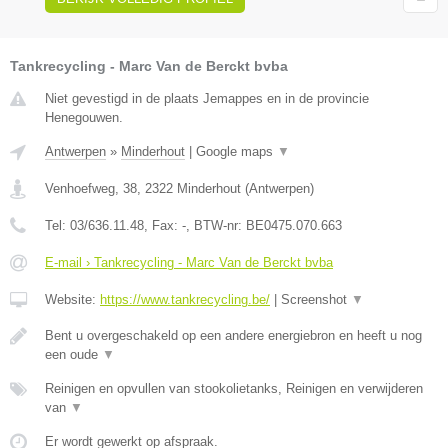
Tankrecycling - Marc Van de Berckt bvba
Niet gevestigd in de plaats Jemappes en in de provincie
Henegouwen.
Antwerpen
»
Minderhout
|
Google maps
▼
Venhoefweg, 38
,
2322
Minderhout
(
Antwerpen
)
Tel:
03/636.11.48
, Fax:
-
, BTW-nr:
BE0475.070.663
E-mail › Tankrecycling - Marc Van de Berckt bvba
Website:
https://www.tankrecycling.be/
|
Screenshot
▼
Bent u overgeschakeld op een andere energiebron en heeft u nog
een oude
▼
Reinigen en opvullen van stookolietanks, Reinigen en verwijderen
van
▼
Er wordt gewerkt op afspraak.