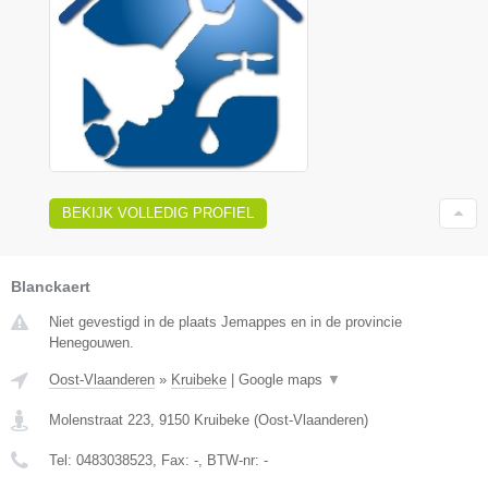
BEKIJK VOLLEDIG PROFIEL
Blanckaert
Niet gevestigd in de plaats Jemappes en in de provincie
Henegouwen.
Oost-Vlaanderen
»
Kruibeke
|
Google maps
▼
Molenstraat 223
,
9150
Kruibeke
(
Oost-Vlaanderen
)
Tel:
0483038523
, Fax:
-
, BTW-nr:
-