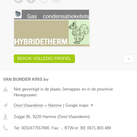
BEKIJK VOLLEDIG PROFIEL
VAN BUNDER KRIS bv
Niet gevestigd in de plaats Jemappes en in de provincie
Henegouwen.
Oost-Vlaanderen
»
Hamme
|
Google maps
▼
Zogge 95
,
9220
Hamme
(
Oost-Vlaanderen
)
Tel:
0032477557890
, Fax:
-
, BTW-nr:
BE 0671.803.489