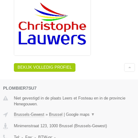
BEKIJK VOLLEDIG PROFIEL
PLOMBIER7SU7
Niet gevestigd in de plaats Leers et Fosteau en in de provincie
Henegouwen.
Brussels-Gewest
»
Brussel
|
Google maps
▼
Minimenstraat 123
,
1000
Brussel
(
Brussels-Gewest
)
Tel:
-
, Fax:
-
, BTW-nr:
-