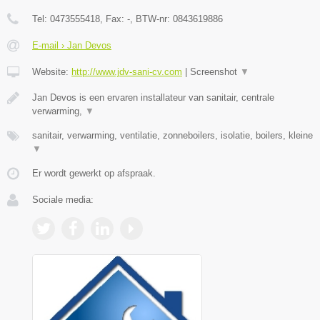
Tel:
0473555418
, Fax:
-
, BTW-nr:
0843619886
E-mail › Jan Devos
Website:
http://www.jdv-sani-cv.com
|
Screenshot
▼
Jan Devos is een ervaren installateur van sanitair, centrale
verwarming,
▼
sanitair, verwarming, ventilatie, zonneboilers, isolatie, boilers, kleine
▼
Er wordt gewerkt op afspraak.
Sociale media: