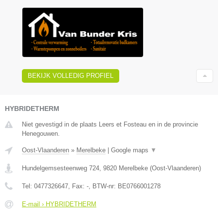
BEKIJK VOLLEDIG PROFIEL
HYBRIDETHERM
Niet gevestigd in de plaats Leers et Fosteau en in de provincie
Henegouwen.
Oost-Vlaanderen
»
Merelbeke
|
Google maps
▼
Hundelgemsesteenweg 724
,
9820
Merelbeke
(
Oost-Vlaanderen
)
Tel:
0477326647
, Fax:
-
, BTW-nr:
BE0766001278
E-mail › HYBRIDETHERM