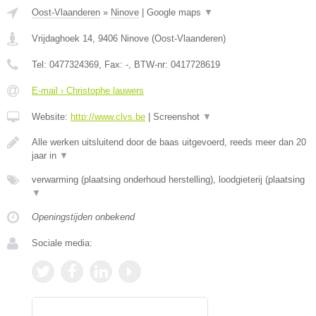
Oost-Vlaanderen
»
Ninove
|
Google maps
▼
Vrijdaghoek 14
,
9406
Ninove
(
Oost-Vlaanderen
)
Tel:
0477324369
, Fax:
-
, BTW-nr:
0417728619
E-mail › Christophe lauwers
Website:
http://www.clvs.be
|
Screenshot
▼
Alle werken uitsluitend door de baas uitgevoerd, reeds meer dan 20
jaar in
▼
verwarming (plaatsing onderhoud herstelling), loodgieterij (plaatsing
▼
Openingstijden onbekend
Sociale media: