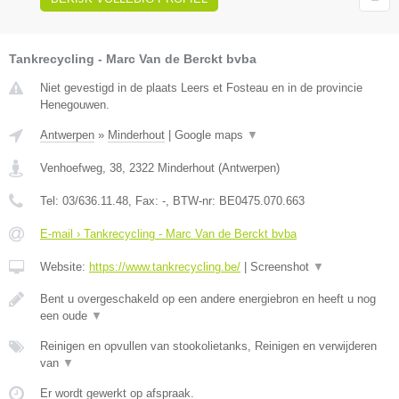
Tankrecycling - Marc Van de Berckt bvba
Niet gevestigd in de plaats Leers et Fosteau en in de provincie
Henegouwen.
Antwerpen
»
Minderhout
|
Google maps
▼
Venhoefweg, 38
,
2322
Minderhout
(
Antwerpen
)
Tel:
03/636.11.48
, Fax:
-
, BTW-nr:
BE0475.070.663
E-mail › Tankrecycling - Marc Van de Berckt bvba
Website:
https://www.tankrecycling.be/
|
Screenshot
▼
Bent u overgeschakeld op een andere energiebron en heeft u nog
een oude
▼
Reinigen en opvullen van stookolietanks, Reinigen en verwijderen
van
▼
Er wordt gewerkt op afspraak.