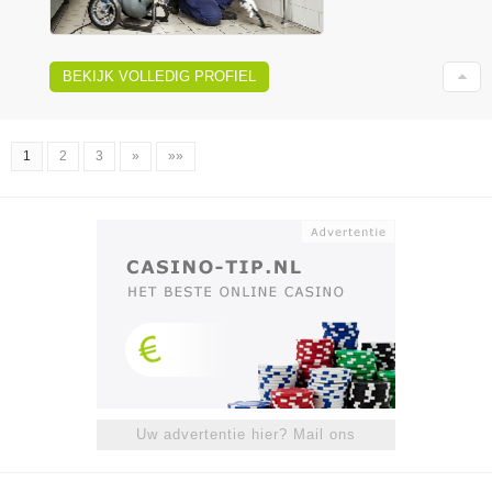
BEKIJK VOLLEDIG PROFIEL
1
2
3
»
»»
Uw advertentie hier? Mail ons