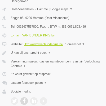
Henegouwen.
Oost-Vlaanderen
»
Hamme
|
Google maps
▼
Zogge 95
,
9220
Hamme
(
Oost-Vlaanderen
)
Tel:
0032477557890
, Fax:
-
, BTW-nr:
BE 0671.803.489
E-mail › VAN BUNDER KRIS bv
Website:
Http://www.vanbunderkris.be
|
Screenshot
▼
U kan bij ons terecht voor:
▼
Verwarming mazout, gas en warmtepompen, Sanitair, Verluchting,
Controle
▼
Er wordt gewerkt op afspraak.
Laatste facebook posts
▼
Sociale media: