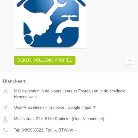
BEKIJK VOLLEDIG PROFIEL
Blanckaert
Niet gevestigd in de plaats Leers et Fosteau en in de provincie
Henegouwen.
Oost-Vlaanderen
»
Kruibeke
|
Google maps
▼
Molenstraat 223
,
9150
Kruibeke
(
Oost-Vlaanderen
)
Tel:
0483038523
, Fax:
-
, BTW-nr:
-