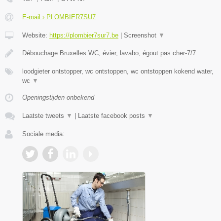
E-mail › PLOMBIER7SU7
Website:
https://plombier7sur7.be
|
Screenshot
▼
Débouchage Bruxelles WC, évier, lavabo, égout pas cher-7/7
loodgieter ontstopper, wc ontstoppen, wc ontstoppen kokend water,
wc
▼
Openingstijden onbekend
Laatste tweets
▼
|
Laatste facebook posts
▼
Sociale media: