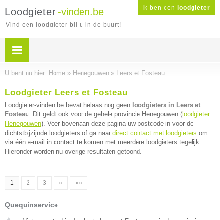
Ik ben een
loodgieter
Loodgieter
-vinden.be
Vind een loodgieter bij u in de buurt!
U bent nu hier:
Home
»
Henegouwen
»
Leers et Fosteau
Loodgieter Leers et Fosteau
Loodgieter-vinden.be bevat helaas nog geen
loodgieters in Leers et
Fosteau
. Dit geldt ook voor de gehele provincie Henegouwen (
loodgieter
Henegouwen
). Voer bovenaan deze pagina uw postcode in voor de
dichtstbijzijnde loodgieters of ga naar
direct contact met loodgieters
om
via één e-mail in contact te komen met meerdere loodgieters tegelijk.
Hieronder worden nu overige resultaten getoond.
1
2
3
»
»»
Quequinservice