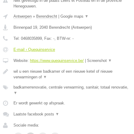
Niet gevestigd in de plaats Leers et Fosteau en in de provincie
Henegouwen.
Antwerpen
»
Berendrecht
|
Google maps
▼
Binnenpad 19
,
2040
Berendrecht
(
Antwerpen
)
Tel:
0468035899
, Fax:
-
, BTW-nr:
-
E-mail › Quequinservice
Website:
https://www.quequinservice.be/
|
Screenshot
▼
wil u een nieuwe badkamer of een nieuwe ketel of nieuwe
verwarmingen of
▼
badkamerrenovatie, centrale verwarming, sanitair, totaal renovatie,
▼
Er wordt gewerkt op afspraak.
Laatste facebook posts
▼
Sociale media: