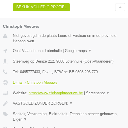
BEKIJK VOLLEDIG PROFIEL
Christoph Meeuws
Niet gevestigd in de plaats Leers et Fosteau en in de provincie
Henegouwen.
Oost-Vlaanderen
»
Lotenhulle
|
Google maps
▼
Steenweg op Deinze 212
,
9880
Lotenhulle
(
Oost-Vlaanderen
)
Tel:
0495777433
, Fax:
-
, BTW-nr:
BE 0808.206.770
E-mail › Christoph Meeuws
Website:
https://www.christophmeeuws.be
|
Screenshot
▼
VASTGOED ZONDER ZORGEN:
▼
Sanitair, Verwarming, Elektriciteit, Technisch beheer gebouwen,
Eigen
▼