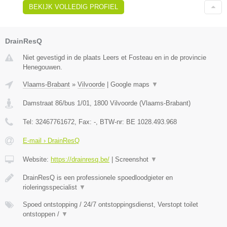
BEKIJK VOLLEDIG PROFIEL
DrainResQ
Niet gevestigd in de plaats Leers et Fosteau en in de provincie
Henegouwen.
Vlaams-Brabant
»
Vilvoorde
|
Google maps
▼
Damstraat 86/bus 1/01
,
1800
Vilvoorde
(
Vlaams-Brabant
)
Tel:
32467761672
, Fax:
-
, BTW-nr:
BE 1028.493.968
E-mail › DrainResQ
Website:
https://drainresq.be/
|
Screenshot
▼
DrainResQ is een professionele spoedloodgieter en
rioleringsspecialist
▼
Spoed ontstopping / 24/7 ontstoppingsdienst, Verstopt toilet
ontstoppen /
▼