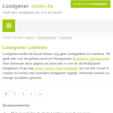
Ik ben een
loodgieter
Loodgieter
-vinden.be
Vind een loodgieter bij u in de buurt!
U bent nu hier:
Home
»
Henegouwen
»
Lombise
Loodgieter Lombise
Loodgieter-vinden.be bevat helaas nog geen
loodgieters in Lombise
. Dit
geldt ook voor de gehele provincie Henegouwen (
loodgieter Henegouwen
).
Voer bovenaan deze pagina uw postcode in voor de dichtstbijzijnde
loodgieters of ga naar
direct contact met loodgieters
om via één e-mail in
contact te komen met meerdere loodgieters tegelijk. Hieronder worden nu
overige resultaten getoond.
1
2
3
»
»»
Quequinservice