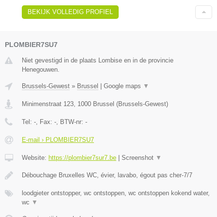
BEKIJK VOLLEDIG PROFIEL
PLOMBIER7SU7
Niet gevestigd in de plaats Lombise en in de provincie
Henegouwen.
Brussels-Gewest
»
Brussel
|
Google maps
▼
Minimenstraat 123
,
1000
Brussel
(
Brussels-Gewest
)
Tel:
-
, Fax:
-
, BTW-nr:
-
E-mail › PLOMBIER7SU7
Website:
https://plombier7sur7.be
|
Screenshot
▼
Débouchage Bruxelles WC, évier, lavabo, égout pas cher-7/7
loodgieter ontstopper, wc ontstoppen, wc ontstoppen kokend water,
wc
▼