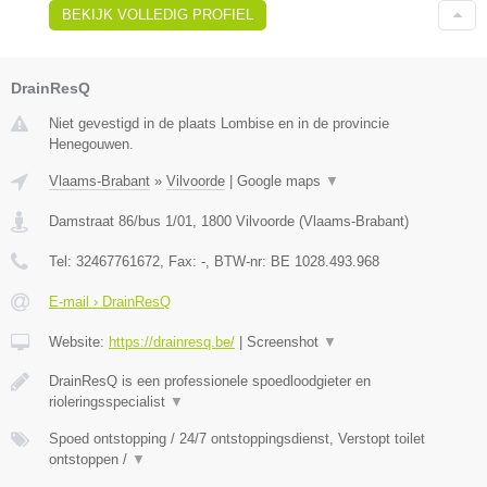
BEKIJK VOLLEDIG PROFIEL
DrainResQ
Niet gevestigd in de plaats Lombise en in de provincie
Henegouwen.
Vlaams-Brabant
»
Vilvoorde
|
Google maps
▼
Damstraat 86/bus 1/01
,
1800
Vilvoorde
(
Vlaams-Brabant
)
Tel:
32467761672
, Fax:
-
, BTW-nr:
BE 1028.493.968
E-mail › DrainResQ
Website:
https://drainresq.be/
|
Screenshot
▼
DrainResQ is een professionele spoedloodgieter en
rioleringsspecialist
▼
Spoed ontstopping / 24/7 ontstoppingsdienst, Verstopt toilet
ontstoppen /
▼