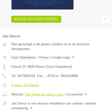
BEKIJK VOLLEDIG PROFIEL
Jan Devos
Niet gevestigd in de plaats Lombise en in de provincie
Henegouwen.
Oost-Vlaanderen
»
Ronse
|
Google maps
▼
Floreal 25
,
9600
Ronse
(
Oost-Vlaanderen
)
Tel:
0473555418
, Fax:
-
, BTW-nr:
0843619886
E-mail › Jan Devos
Website:
http://www.jdv-sani-cv.com
|
Screenshot
▼
Jan Devos is een ervaren installateur van sanitair, centrale
verwarming,
▼