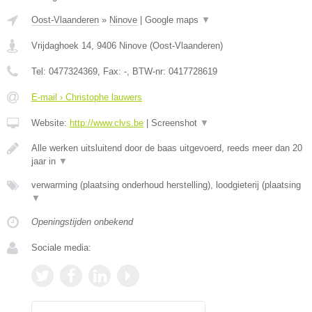
Oost-Vlaanderen
»
Ninove
|
Google maps
▼
Vrijdaghoek 14
,
9406
Ninove
(
Oost-Vlaanderen
)
Tel:
0477324369
, Fax:
-
, BTW-nr:
0417728619
E-mail › Christophe lauwers
Website:
http://www.clvs.be
|
Screenshot
▼
Alle werken uitsluitend door de baas uitgevoerd, reeds meer dan 20
jaar in
▼
verwarming (plaatsing onderhoud herstelling), loodgieterij (plaatsing
▼
Openingstijden onbekend
Sociale media: