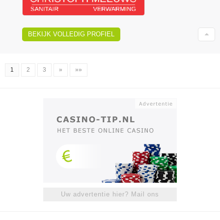
BEKIJK VOLLEDIG PROFIEL
1
2
3
»
»»
Uw advertentie hier? Mail ons