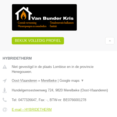
BEKIJK VOLLEDIG PROFIEL
HYBRIDETHERM
Niet gevestigd in de plaats Lombise en in de provincie
Henegouwen.
Oost-Vlaanderen
»
Merelbeke
|
Google maps
▼
Hundelgemsesteenweg 724
,
9820
Merelbeke
(
Oost-Vlaanderen
)
Tel:
0477326647
, Fax:
-
, BTW-nr:
BE0766001278
E-mail › HYBRIDETHERM