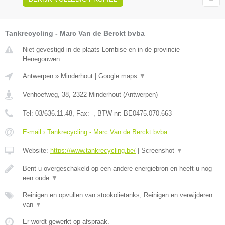
Tankrecycling - Marc Van de Berckt bvba
Niet gevestigd in de plaats Lombise en in de provincie
Henegouwen.
Antwerpen
»
Minderhout
|
Google maps
▼
Venhoefweg, 38
,
2322
Minderhout
(
Antwerpen
)
Tel:
03/636.11.48
, Fax:
-
, BTW-nr:
BE0475.070.663
E-mail › Tankrecycling - Marc Van de Berckt bvba
Website:
https://www.tankrecycling.be/
|
Screenshot
▼
Bent u overgeschakeld op een andere energiebron en heeft u nog
een oude
▼
Reinigen en opvullen van stookolietanks, Reinigen en verwijderen
van
▼
Er wordt gewerkt op afspraak.