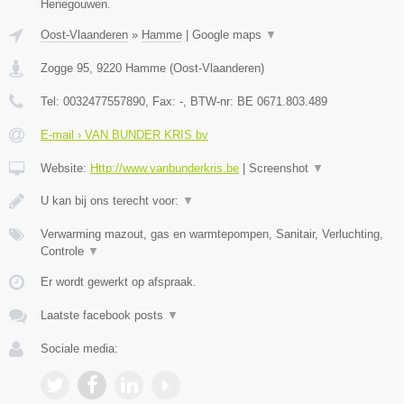
Henegouwen.
Oost-Vlaanderen
»
Hamme
|
Google maps
▼
Zogge 95
,
9220
Hamme
(
Oost-Vlaanderen
)
Tel:
0032477557890
, Fax:
-
, BTW-nr:
BE 0671.803.489
E-mail › VAN BUNDER KRIS bv
Website:
Http://www.vanbunderkris.be
|
Screenshot
▼
U kan bij ons terecht voor:
▼
Verwarming mazout, gas en warmtepompen, Sanitair, Verluchting,
Controle
▼
Er wordt gewerkt op afspraak.
Laatste facebook posts
▼
Sociale media: