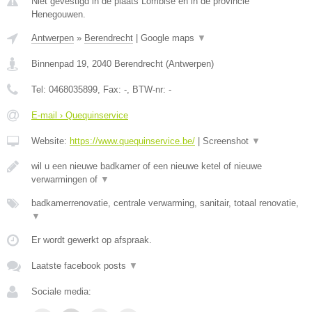
Niet gevestigd in de plaats Lombise en in de provincie
Henegouwen.
Antwerpen
»
Berendrecht
|
Google maps
▼
Binnenpad 19
,
2040
Berendrecht
(
Antwerpen
)
Tel:
0468035899
, Fax:
-
, BTW-nr:
-
E-mail › Quequinservice
Website:
https://www.quequinservice.be/
|
Screenshot
▼
wil u een nieuwe badkamer of een nieuwe ketel of nieuwe
verwarmingen of
▼
badkamerrenovatie, centrale verwarming, sanitair, totaal renovatie,
▼
Er wordt gewerkt op afspraak.
Laatste facebook posts
▼
Sociale media: