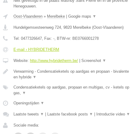
Niet gevestigd in de plaats Masnuy Saint Pierre en in de provincie
Henegouwen.
Oost-Vlaanderen
»
Merelbeke
|
Google maps
▼
Hundelgemsesteenweg 724
,
9820
Merelbeke
(
Oost-Vlaanderen
)
Tel:
0477326647
, Fax:
-
, BTW-nr:
BE0766001278
E-mail › HYBRIDETHERM
Website:
http://www.hybridetherm.be/
|
Screenshot
▼
Verwarming - Condensatieketels op aardgas en propaan - bivalente
en hybride
▼
Condensatieketels op aardgas, propaan en multigas, cv - ketels op
gas,
▼
Openingstijden
▼
Laatste tweets
▼
|
Laatste facebook posts
▼
|
Introductie video
▼
Sociale media: