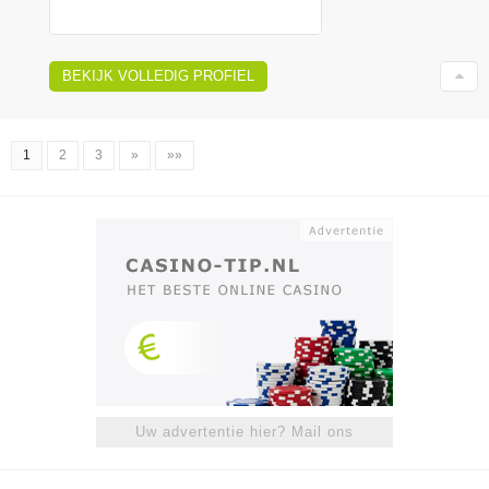
BEKIJK VOLLEDIG PROFIEL
1
2
3
»
»»
Uw advertentie hier? Mail ons