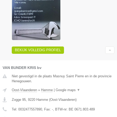
BEKIJK VOLLEDIG PROFIEL
VAN BUNDER KRIS bv
Niet gevestigd in de plaats Masnuy Saint Pierre en in de provincie
Henegouwen.
Oost-Vlaanderen
»
Hamme
|
Google maps
▼
Zogge 95
,
9220
Hamme
(
Oost-Vlaanderen
)
Tel:
0032477557890
, Fax:
-
, BTW-nr:
BE 0671.803.489