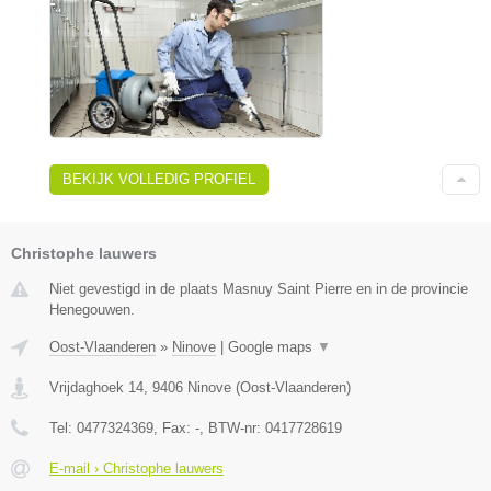
BEKIJK VOLLEDIG PROFIEL
Christophe lauwers
Niet gevestigd in de plaats Masnuy Saint Pierre en in de provincie
Henegouwen.
Oost-Vlaanderen
»
Ninove
|
Google maps
▼
Vrijdaghoek 14
,
9406
Ninove
(
Oost-Vlaanderen
)
Tel:
0477324369
, Fax:
-
, BTW-nr:
0417728619
E-mail › Christophe lauwers