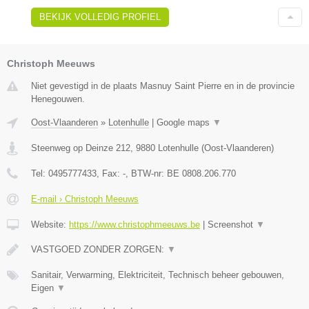
BEKIJK VOLLEDIG PROFIEL
Christoph Meeuws
Niet gevestigd in de plaats Masnuy Saint Pierre en in de provincie
Henegouwen.
Oost-Vlaanderen
»
Lotenhulle
|
Google maps
▼
Steenweg op Deinze 212
,
9880
Lotenhulle
(
Oost-Vlaanderen
)
Tel:
0495777433
, Fax:
-
, BTW-nr:
BE 0808.206.770
E-mail › Christoph Meeuws
Website:
https://www.christophmeeuws.be
|
Screenshot
▼
VASTGOED ZONDER ZORGEN:
▼
Sanitair, Verwarming, Elektriciteit, Technisch beheer gebouwen,
Eigen
▼