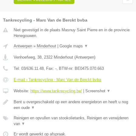
Tankrecycling - Marc Van de Berckt bvba
Niet gevestigd in de plaats Masnuy Saint Pierre en in de provincie
Henegouwen.
Antwerpen
»
Minderhout
|
Google maps
▼
Venhoefweg, 38
,
2322
Minderhout
(
Antwerpen
)
Tel:
03/636.11.48
, Fax:
-
, BTW-nr:
BE0475.070.663
E-mail › Tankrecycling - Marc Van de Berckt bvba
Website:
https://www.tankrecycling.be/
|
Screenshot
▼
Bent u overgeschakeld op een andere energiebron en heeft u nog
een oude
▼
Reinigen en opvullen van stookolietanks, Reinigen en verwijderen
van
▼
Er wordt gewerkt op afspraak.