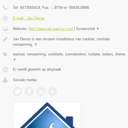
Tel:
0473555418
, Fax:
-
, BTW-nr:
0843619886
E-mail › Jan Devos
Website:
http://www.jdv-sani-cv.com
|
Screenshot
▼
Jan Devos is een ervaren installateur van sanitair, centrale
verwarming,
▼
sanitair, verwarming, ventilatie, zonneboilers, isolatie, boilers, kleine
▼
Er wordt gewerkt op afspraak.
Sociale media: