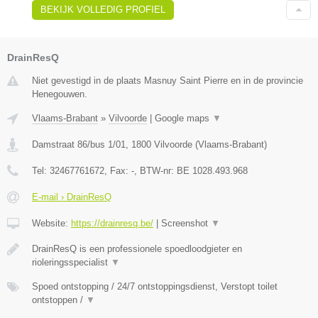
BEKIJK VOLLEDIG PROFIEL
DrainResQ
Niet gevestigd in de plaats Masnuy Saint Pierre en in de provincie
Henegouwen.
Vlaams-Brabant
»
Vilvoorde
|
Google maps
▼
Damstraat 86/bus 1/01
,
1800
Vilvoorde
(
Vlaams-Brabant
)
Tel:
32467761672
, Fax:
-
, BTW-nr:
BE 1028.493.968
E-mail › DrainResQ
Website:
https://drainresq.be/
|
Screenshot
▼
DrainResQ is een professionele spoedloodgieter en
rioleringsspecialist
▼
Spoed ontstopping / 24/7 ontstoppingsdienst, Verstopt toilet
ontstoppen /
▼