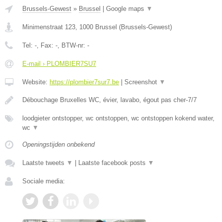
Brussels-Gewest
»
Brussel
|
Google maps
▼
Minimenstraat 123
,
1000
Brussel
(
Brussels-Gewest
)
Tel:
-
, Fax:
-
, BTW-nr:
-
E-mail › PLOMBIER7SU7
Website:
https://plombier7sur7.be
|
Screenshot
▼
Débouchage Bruxelles WC, évier, lavabo, égout pas cher-7/7
loodgieter ontstopper, wc ontstoppen, wc ontstoppen kokend water,
wc
▼
Openingstijden onbekend
Laatste tweets
▼
|
Laatste facebook posts
▼
Sociale media: