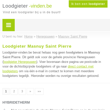
Ik ben een
loodgieter
Loodgieter
-vinden.be
Vind een loodgieter bij u in de buurt!
U bent nu hier:
Home
»
Henegouwen
»
Masnuy Saint Pierre
Loodgieter Masnuy Saint Pierre
Loodgieter-vinden.be bevat helaas nog geen
loodgieters in Masnuy
Saint Pierre
. Dit geldt ook voor de gehele provincie Henegouwen
(
loodgieter Henegouwen
). Voer bovenaan deze pagina uw postcode in
voor de dichtstbijzijnde loodgieters of ga naar
direct contact met
loodgieters
om via één e-mail in contact te komen met meerdere
loodgieters tegelijk. Hieronder worden nu overige resultaten getoond.
1
2
3
»
»»
HYBRIDETHERM