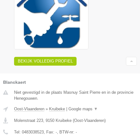
BEKIJK VOLLEDIG PROFIEL
Blanckaert
Niet gevestigd in de plaats Masnuy Saint Pierre en in de provincie
Henegouwen.
Oost-Vlaanderen
»
Kruibeke
|
Google maps
▼
Molenstraat 223
,
9150
Kruibeke
(
Oost-Vlaanderen
)
Tel:
0483038523
, Fax:
-
, BTW-nr:
-