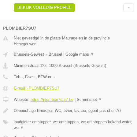
BEKIJK VOLLEDIG PROFIEL
PLOMBIER7SU7
Niet gevestigd in de plaats Maurage en in de provincie
Henegouwen.
Brussels-Gewest
»
Brussel
|
Google maps
▼
Minimenstraat 123
,
1000
Brussel
(
Brussels-Gewest
)
Tel:
-
, Fax:
-
, BTW-nr:
-
E-mail › PLOMBIER7SU7
Website:
https://plombier7sur7.be
|
Screenshot
▼
Débouchage Bruxelles WC, évier, lavabo, égout pas cher-7/7
loodgieter ontstopper, wc ontstoppen, wc ontstoppen kokend water,
wc
▼