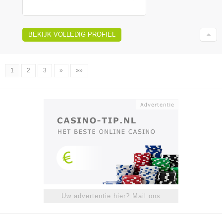
BEKIJK VOLLEDIG PROFIEL
1
2
3
»
»»
Uw advertentie hier? Mail ons