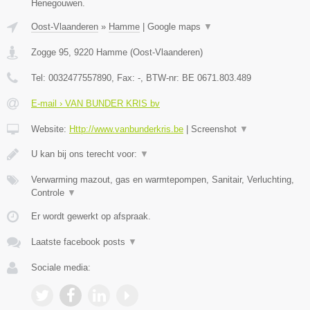
Henegouwen.
Oost-Vlaanderen
»
Hamme
|
Google maps
▼
Zogge 95
,
9220
Hamme
(
Oost-Vlaanderen
)
Tel:
0032477557890
, Fax:
-
, BTW-nr:
BE 0671.803.489
E-mail › VAN BUNDER KRIS bv
Website:
Http://www.vanbunderkris.be
|
Screenshot
▼
U kan bij ons terecht voor:
▼
Verwarming mazout, gas en warmtepompen, Sanitair, Verluchting,
Controle
▼
Er wordt gewerkt op afspraak.
Laatste facebook posts
▼
Sociale media: