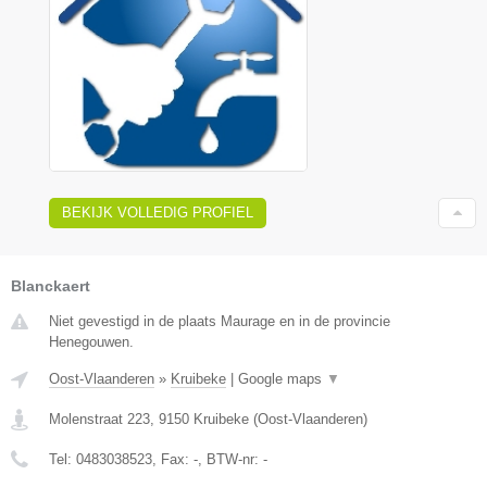
BEKIJK VOLLEDIG PROFIEL
Blanckaert
Niet gevestigd in de plaats Maurage en in de provincie
Henegouwen.
Oost-Vlaanderen
»
Kruibeke
|
Google maps
▼
Molenstraat 223
,
9150
Kruibeke
(
Oost-Vlaanderen
)
Tel:
0483038523
, Fax:
-
, BTW-nr:
-