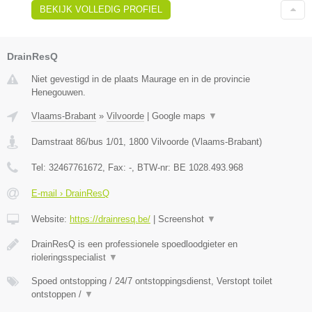
BEKIJK VOLLEDIG PROFIEL
DrainResQ
Niet gevestigd in de plaats Maurage en in de provincie
Henegouwen.
Vlaams-Brabant
»
Vilvoorde
|
Google maps
▼
Damstraat 86/bus 1/01
,
1800
Vilvoorde
(
Vlaams-Brabant
)
Tel:
32467761672
, Fax:
-
, BTW-nr:
BE 1028.493.968
E-mail › DrainResQ
Website:
https://drainresq.be/
|
Screenshot
▼
DrainResQ is een professionele spoedloodgieter en
rioleringsspecialist
▼
Spoed ontstopping / 24/7 ontstoppingsdienst, Verstopt toilet
ontstoppen /
▼