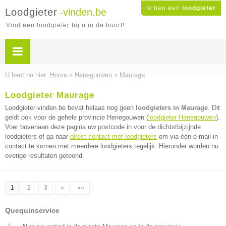
Ik ben een
loodgieter
Loodgieter
-vinden.be
Vind een loodgieter bij u in de buurt!
U bent nu hier:
Home
»
Henegouwen
»
Maurage
Loodgieter Maurage
Loodgieter-vinden.be bevat helaas nog geen
loodgieters in Maurage
. Dit
geldt ook voor de gehele provincie Henegouwen (
loodgieter Henegouwen
).
Voer bovenaan deze pagina uw postcode in voor de dichtstbijzijnde
loodgieters of ga naar
direct contact met loodgieters
om via één e-mail in
contact te komen met meerdere loodgieters tegelijk. Hieronder worden nu
overige resultaten getoond.
1
2
3
»
»»
Quequinservice