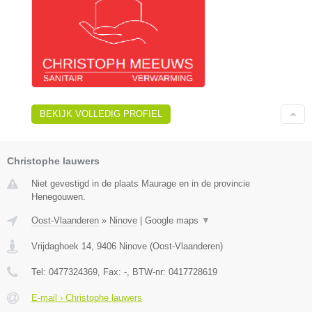
BEKIJK VOLLEDIG PROFIEL
Christophe lauwers
Niet gevestigd in de plaats Maurage en in de provincie
Henegouwen.
Oost-Vlaanderen
»
Ninove
|
Google maps
▼
Vrijdaghoek 14
,
9406
Ninove
(
Oost-Vlaanderen
)
Tel:
0477324369
, Fax:
-
, BTW-nr:
0417728619
E-mail › Christophe lauwers