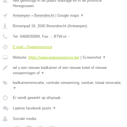
Niet gevestigd in de plaats Maurage en in de provincie
Henegouwen.
Antwerpen
»
Berendrecht
|
Google maps
▼
Binnenpad 19
,
2040
Berendrecht
(
Antwerpen
)
Tel:
0468035899
, Fax:
-
, BTW-nr:
-
E-mail › Quequinservice
Website:
https://www.quequinservice.be/
|
Screenshot
▼
wil u een nieuwe badkamer of een nieuwe ketel of nieuwe
verwarmingen of
▼
badkamerrenovatie, centrale verwarming, sanitair, totaal renovatie,
▼
Er wordt gewerkt op afspraak.
Laatste facebook posts
▼
Sociale media: