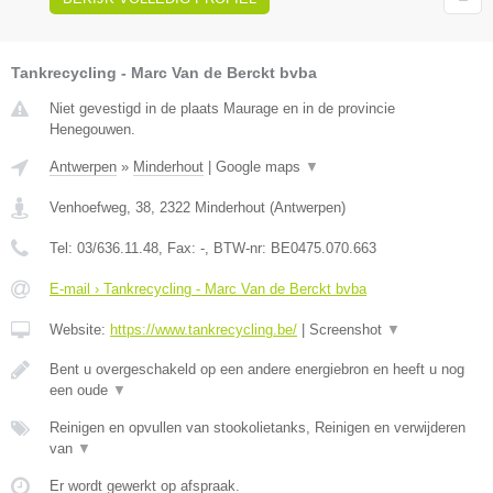
Tankrecycling - Marc Van de Berckt bvba
Niet gevestigd in de plaats Maurage en in de provincie
Henegouwen.
Antwerpen
»
Minderhout
|
Google maps
▼
Venhoefweg, 38
,
2322
Minderhout
(
Antwerpen
)
Tel:
03/636.11.48
, Fax:
-
, BTW-nr:
BE0475.070.663
E-mail › Tankrecycling - Marc Van de Berckt bvba
Website:
https://www.tankrecycling.be/
|
Screenshot
▼
Bent u overgeschakeld op een andere energiebron en heeft u nog
een oude
▼
Reinigen en opvullen van stookolietanks, Reinigen en verwijderen
van
▼
Er wordt gewerkt op afspraak.