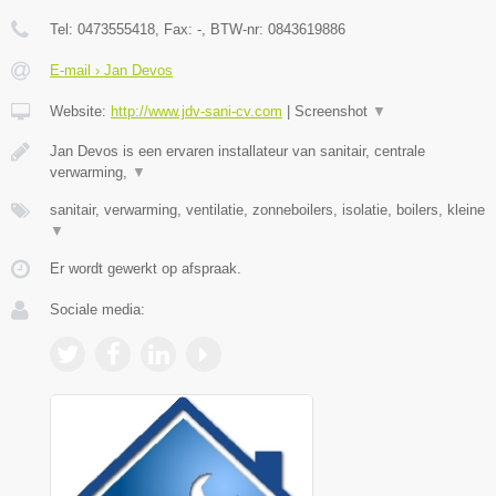
Tel:
0473555418
, Fax:
-
, BTW-nr:
0843619886
E-mail › Jan Devos
Website:
http://www.jdv-sani-cv.com
|
Screenshot
▼
Jan Devos is een ervaren installateur van sanitair, centrale
verwarming,
▼
sanitair, verwarming, ventilatie, zonneboilers, isolatie, boilers, kleine
▼
Er wordt gewerkt op afspraak.
Sociale media: