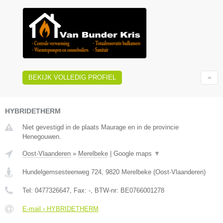
BEKIJK VOLLEDIG PROFIEL
HYBRIDETHERM
Niet gevestigd in de plaats Maurage en in de provincie
Henegouwen.
Oost-Vlaanderen
»
Merelbeke
|
Google maps
▼
Hundelgemsesteenweg 724
,
9820
Merelbeke
(
Oost-Vlaanderen
)
Tel:
0477326647
, Fax:
-
, BTW-nr:
BE0766001278
E-mail › HYBRIDETHERM