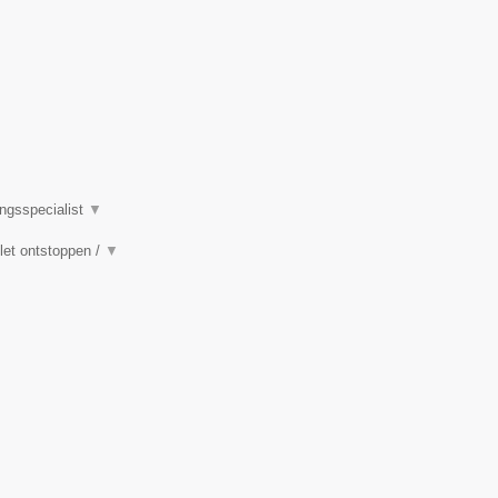
ingsspecialist
▼
ilet ontstoppen /
▼