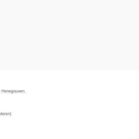
ie Henegouwen.
deren
)