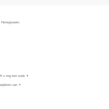
ie Henegouwen.
eft u nog een oude
▼
rwijderen van
▼