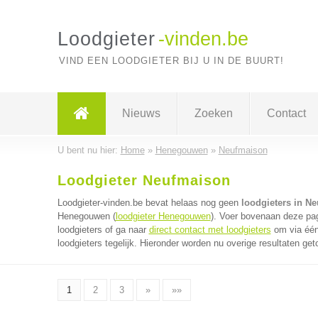
Loodgieter
-vinden.be
VIND EEN LOODGIETER BIJ U IN DE BUURT!
Nieuws
Zoeken
Contact
U bent nu hier:
Home
»
Henegouwen
»
Neufmaison
Loodgieter Neufmaison
Loodgieter-vinden.be bevat helaas nog geen
loodgieters in N
Henegouwen (
loodgieter Henegouwen
). Voer bovenaan deze pag
loodgieters of ga naar
direct contact met loodgieters
om via één
loodgieters tegelijk. Hieronder worden nu overige resultaten get
1
2
3
»
»»