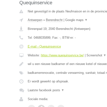
Quequinservice
Niet gevestigd in de plaats Neufmaison en in de provinc
Antwerpen
»
Berendrecht
|
Google maps
▼
Binnenpad 19
,
2040
Berendrecht
(
Antwerpen
)
Tel:
0468035899
, Fax:
-
, BTW-nr:
-
E-mail › Quequinservice
Website:
https://www.quequinservice.be/
|
Screenshot
▼
wil u een nieuwe badkamer of een nieuwe ketel of nieuw
badkamerrenovatie, centrale verwarming, sanitair, totaal 
Er wordt gewerkt op afspraak.
Laatste facebook posts
▼
Sociale media: