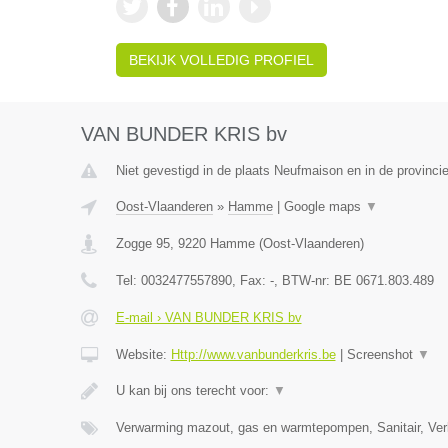
BEKIJK VOLLEDIG PROFIEL
VAN BUNDER KRIS bv
Niet gevestigd in de plaats Neufmaison en in de provinc
Oost-Vlaanderen
»
Hamme
|
Google maps
▼
Zogge 95
,
9220
Hamme
(
Oost-Vlaanderen
)
Tel:
0032477557890
, Fax:
-
, BTW-nr:
BE 0671.803.489
E-mail › VAN BUNDER KRIS bv
Website:
Http://www.vanbunderkris.be
|
Screenshot
▼
U kan bij ons terecht voor:
▼
Verwarming mazout, gas en warmtepompen, Sanitair, Verl