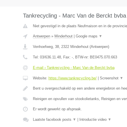
Tankrecycling - Marc Van de Berckt bvba
Niet gevestigd in de plaats Neufmaison en in de provinc
Antwerpen
»
Minderhout
|
Google maps
▼
Venhoefweg, 38
,
2322
Minderhout
(
Antwerpen
)
Tel:
03/636.11.48
, Fax:
-
, BTW-nr:
BE0475.070.663
E-mail › Tankrecycling - Marc Van de Berckt bvba
Website:
https://www.tankrecycling.be/
|
Screenshot
▼
Bent u overgeschakeld op een andere energiebron en he
Reinigen en opvullen van stookolietanks, Reinigen en ve
Er wordt gewerkt op afspraak.
Laatste facebook posts
▼
|
Introductie video
▼