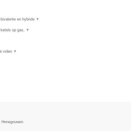
 bivalente en hybride
▼
 ketels op gas,
▼
ie video
▼
ie Henegouwen.