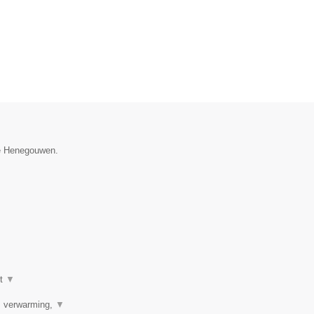
ie Henegouwen.
ot
▼
r, verwarming,
▼