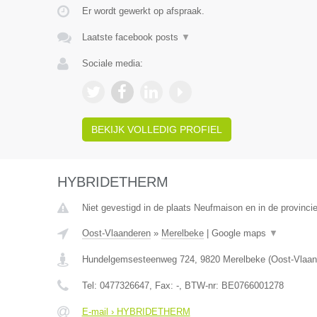
Er wordt gewerkt op afspraak.
Laatste facebook posts
▼
Sociale media:
BEKIJK VOLLEDIG PROFIEL
HYBRIDETHERM
Niet gevestigd in de plaats Neufmaison en in de provinc
Oost-Vlaanderen
»
Merelbeke
|
Google maps
▼
Hundelgemsesteenweg 724
,
9820
Merelbeke
(
Oost-Vlaan
Tel:
0477326647
, Fax:
-
, BTW-nr:
BE0766001278
E-mail › HYBRIDETHERM