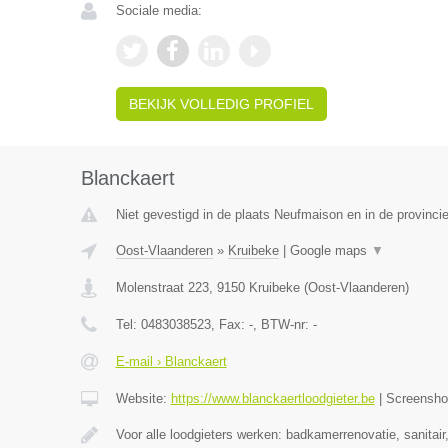
Sociale media:
BEKIJK VOLLEDIG PROFIEL
Blanckaert
Niet gevestigd in de plaats Neufmaison en in de provinc
Oost-Vlaanderen
»
Kruibeke
|
Google maps
▼
Molenstraat 223
,
9150
Kruibeke
(
Oost-Vlaanderen
)
Tel:
0483038523
, Fax:
-
, BTW-nr:
-
E-mail › Blanckaert
Website:
https://www.blanckaertloodgieter.be
|
Screensh
Voor alle loodgieters werken: badkamerrenovatie, sanitai