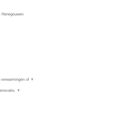
ie Henegouwen.
e verwarmingen of
▼
renovatie,
▼