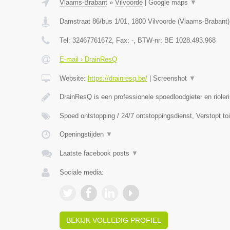
Vlaams-Brabant
»
Vilvoorde
|
Google maps
▼
Damstraat 86/bus 1/01
,
1800
Vilvoorde
(
Vlaams-Brabant
)
Tel:
32467761672
, Fax:
-
, BTW-nr:
BE 1028.493.968
E-mail › DrainResQ
Website:
https://drainresq.be/
|
Screenshot
▼
DrainResQ is een professionele spoedloodgieter en rioler
Spoed ontstopping / 24/7 ontstoppingsdienst, Verstopt to
Openingstijden
▼
Laatste facebook posts
▼
Sociale media:
BEKIJK VOLLEDIG PROFIEL