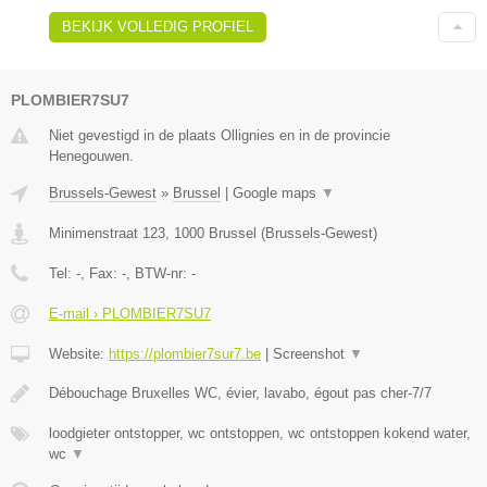
BEKIJK VOLLEDIG PROFIEL
PLOMBIER7SU7
Niet gevestigd in de plaats Ollignies en in de provincie
Henegouwen.
Brussels-Gewest
»
Brussel
|
Google maps
▼
Minimenstraat 123
,
1000
Brussel
(
Brussels-Gewest
)
Tel:
-
, Fax:
-
, BTW-nr:
-
E-mail › PLOMBIER7SU7
Website:
https://plombier7sur7.be
|
Screenshot
▼
Débouchage Bruxelles WC, évier, lavabo, égout pas cher-7/7
loodgieter ontstopper, wc ontstoppen, wc ontstoppen kokend water,
wc
▼