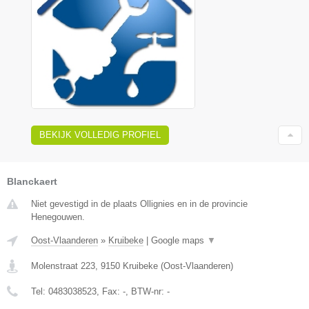
BEKIJK VOLLEDIG PROFIEL
Blanckaert
Niet gevestigd in de plaats Ollignies en in de provincie
Henegouwen.
Oost-Vlaanderen
»
Kruibeke
|
Google maps
▼
Molenstraat 223
,
9150
Kruibeke
(
Oost-Vlaanderen
)
Tel:
0483038523
, Fax:
-
, BTW-nr:
-