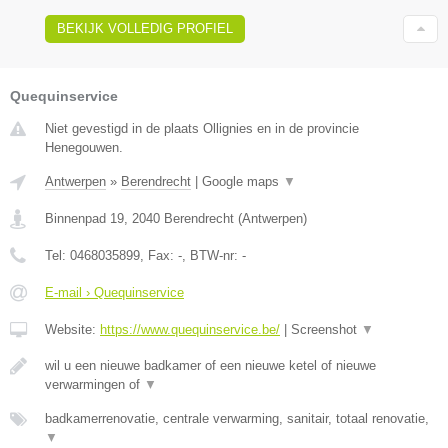
BEKIJK VOLLEDIG PROFIEL
Quequinservice
Niet gevestigd in de plaats Ollignies en in de provincie
Henegouwen.
Antwerpen
»
Berendrecht
|
Google maps
▼
Binnenpad 19
,
2040
Berendrecht
(
Antwerpen
)
Tel:
0468035899
, Fax:
-
, BTW-nr:
-
E-mail › Quequinservice
Website:
https://www.quequinservice.be/
|
Screenshot
▼
wil u een nieuwe badkamer of een nieuwe ketel of nieuwe
verwarmingen of
▼
badkamerrenovatie, centrale verwarming, sanitair, totaal renovatie,
▼