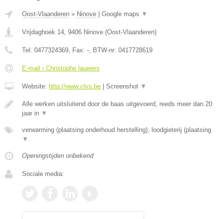
Oost-Vlaanderen
»
Ninove
|
Google maps
▼
Vrijdaghoek 14
,
9406
Ninove
(
Oost-Vlaanderen
)
Tel:
0477324369
, Fax:
-
, BTW-nr:
0417728619
E-mail › Christophe lauwers
Website:
http://www.clvs.be
|
Screenshot
▼
Alle werken uitsluitend door de baas uitgevoerd, reeds meer dan 20
jaar in
▼
verwarming (plaatsing onderhoud herstelling), loodgieterij (plaatsing
▼
Openingstijden onbekend
Sociale media: