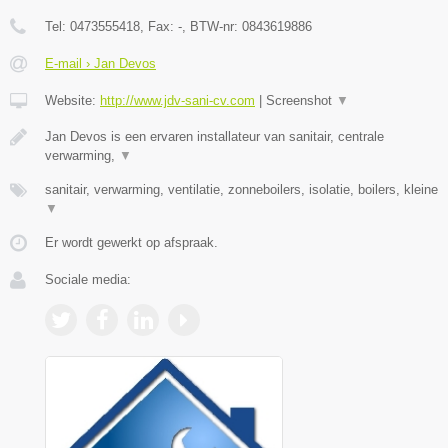
Tel:
0473555418
, Fax:
-
, BTW-nr:
0843619886
E-mail › Jan Devos
Website:
http://www.jdv-sani-cv.com
|
Screenshot
▼
Jan Devos is een ervaren installateur van sanitair, centrale
verwarming,
▼
sanitair, verwarming, ventilatie, zonneboilers, isolatie, boilers, kleine
▼
Er wordt gewerkt op afspraak.
Sociale media: