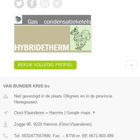
BEKIJK VOLLEDIG PROFIEL
VAN BUNDER KRIS bv
Niet gevestigd in de plaats Ollignies en in de provincie
Henegouwen.
Oost-Vlaanderen
»
Hamme
|
Google maps
▼
Zogge 95
,
9220
Hamme
(
Oost-Vlaanderen
)
Tel:
0032477557890
, Fax:
-
, BTW-nr:
BE 0671.803.489