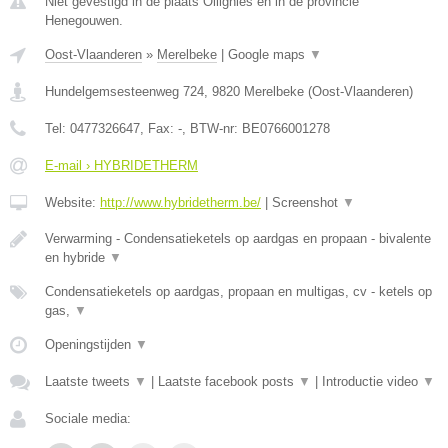
Niet gevestigd in de plaats Ollignies en in de provincie
Henegouwen.
Oost-Vlaanderen
»
Merelbeke
|
Google maps
▼
Hundelgemsesteenweg 724
,
9820
Merelbeke
(
Oost-Vlaanderen
)
Tel:
0477326647
, Fax:
-
, BTW-nr:
BE0766001278
E-mail › HYBRIDETHERM
Website:
http://www.hybridetherm.be/
|
Screenshot
▼
Verwarming - Condensatieketels op aardgas en propaan - bivalente
en hybride
▼
Condensatieketels op aardgas, propaan en multigas, cv - ketels op
gas,
▼
Openingstijden
▼
Laatste tweets
▼
|
Laatste facebook posts
▼
|
Introductie video
▼
Sociale media: