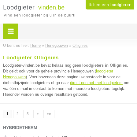
Ik ben een
loodgieter
Loodgieter
-vinden.be
Vind een loodgieter bij u in de buurt!
U bent nu hier:
Home
»
Henegouwen
»
Ollignies
Loodgieter Ollignies
Loodgieter-vinden.be bevat helaas nog geen
loodgieters in Ollignies
.
Dit geldt ook voor de gehele provincie Henegouwen (
loodgieter
Henegouwen
). Voer bovenaan deze pagina uw postcode in voor de
dichtstbijzijnde loodgieters of ga naar
direct contact met loodgieters
om
via één e-mail in contact te komen met meerdere loodgieters tegelijk.
Hieronder worden nu overige resultaten getoond.
1
2
3
»
»»
HYBRIDETHERM