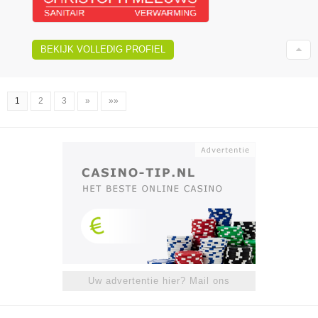
BEKIJK VOLLEDIG PROFIEL
1
2
3
»
»»
Uw advertentie hier? Mail ons