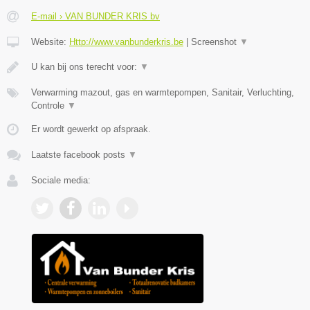
E-mail › VAN BUNDER KRIS bv
Website:
Http://www.vanbunderkris.be
|
Screenshot
▼
U kan bij ons terecht voor:
▼
Verwarming mazout, gas en warmtepompen, Sanitair, Verluchting,
Controle
▼
Er wordt gewerkt op afspraak.
Laatste facebook posts
▼
Sociale media: