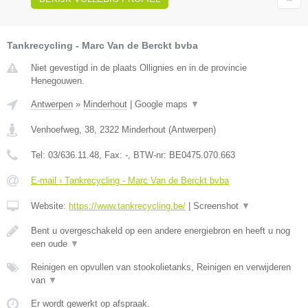
Tankrecycling - Marc Van de Berckt bvba
Niet gevestigd in de plaats Ollignies en in de provincie
Henegouwen.
Antwerpen
»
Minderhout
|
Google maps
▼
Venhoefweg, 38
,
2322
Minderhout
(
Antwerpen
)
Tel:
03/636.11.48
, Fax:
-
, BTW-nr:
BE0475.070.663
E-mail › Tankrecycling - Marc Van de Berckt bvba
Website:
https://www.tankrecycling.be/
|
Screenshot
▼
Bent u overgeschakeld op een andere energiebron en heeft u nog
een oude
▼
Reinigen en opvullen van stookolietanks, Reinigen en verwijderen
van
▼
Er wordt gewerkt op afspraak.