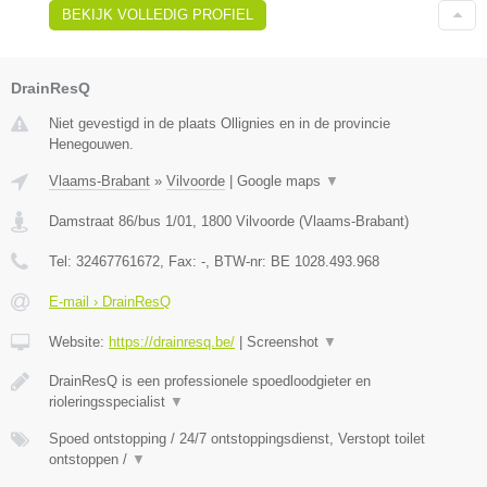
BEKIJK VOLLEDIG PROFIEL
DrainResQ
Niet gevestigd in de plaats Ollignies en in de provincie
Henegouwen.
Vlaams-Brabant
»
Vilvoorde
|
Google maps
▼
Damstraat 86/bus 1/01
,
1800
Vilvoorde
(
Vlaams-Brabant
)
Tel:
32467761672
, Fax:
-
, BTW-nr:
BE 1028.493.968
E-mail › DrainResQ
Website:
https://drainresq.be/
|
Screenshot
▼
DrainResQ is een professionele spoedloodgieter en
rioleringsspecialist
▼
Spoed ontstopping / 24/7 ontstoppingsdienst, Verstopt toilet
ontstoppen /
▼