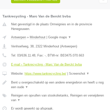
Tankrecycling - Marc Van de Berckt bvba
Niet gevestigd in de plaats Ormeignies en in de provincie
Henegouwen.
Antwerpen
»
Minderhout
|
Google maps
▼
Venhoefweg, 38
,
2322
Minderhout
(
Antwerpen
)
Tel:
03/636.11.48
, Fax:
-
, BTW-nr:
BE0475.070.663
E-mail › Tankrecycling - Marc Van de Berckt bvba
Website:
https://www.tankrecycling.be/
|
Screenshot
▼
Bent u overgeschakeld op een andere energiebron en heeft u nog
een oude
▼
Reinigen en opvullen van stookolietanks, Reinigen en verwijderen
van
▼
Er wordt gewerkt op afspraak.