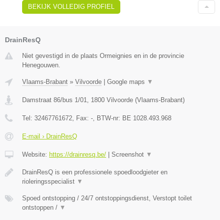
BEKIJK VOLLEDIG PROFIEL
DrainResQ
Niet gevestigd in de plaats Ormeignies en in de provincie
Henegouwen.
Vlaams-Brabant
»
Vilvoorde
|
Google maps
▼
Damstraat 86/bus 1/01
,
1800
Vilvoorde
(
Vlaams-Brabant
)
Tel:
32467761672
, Fax:
-
, BTW-nr:
BE 1028.493.968
E-mail › DrainResQ
Website:
https://drainresq.be/
|
Screenshot
▼
DrainResQ is een professionele spoedloodgieter en
rioleringsspecialist
▼
Spoed ontstopping / 24/7 ontstoppingsdienst, Verstopt toilet
ontstoppen /
▼