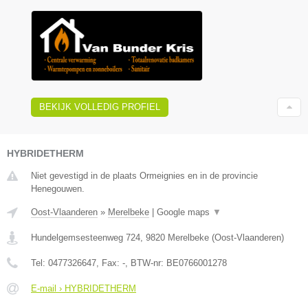
BEKIJK VOLLEDIG PROFIEL
HYBRIDETHERM
Niet gevestigd in de plaats Ormeignies en in de provincie
Henegouwen.
Oost-Vlaanderen
»
Merelbeke
|
Google maps
▼
Hundelgemsesteenweg 724
,
9820
Merelbeke
(
Oost-Vlaanderen
)
Tel:
0477326647
, Fax:
-
, BTW-nr:
BE0766001278
E-mail › HYBRIDETHERM