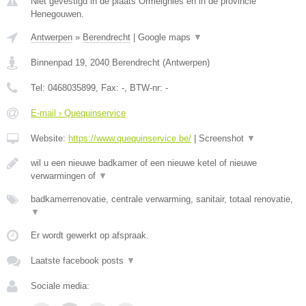
Niet gevestigd in de plaats Ormeignies en in de provincie
Henegouwen.
Antwerpen
»
Berendrecht
|
Google maps
▼
Binnenpad 19
,
2040
Berendrecht
(
Antwerpen
)
Tel:
0468035899
, Fax:
-
, BTW-nr:
-
E-mail › Quequinservice
Website:
https://www.quequinservice.be/
|
Screenshot
▼
wil u een nieuwe badkamer of een nieuwe ketel of nieuwe
verwarmingen of
▼
badkamerrenovatie, centrale verwarming, sanitair, totaal renovatie,
▼
Er wordt gewerkt op afspraak.
Laatste facebook posts
▼
Sociale media: