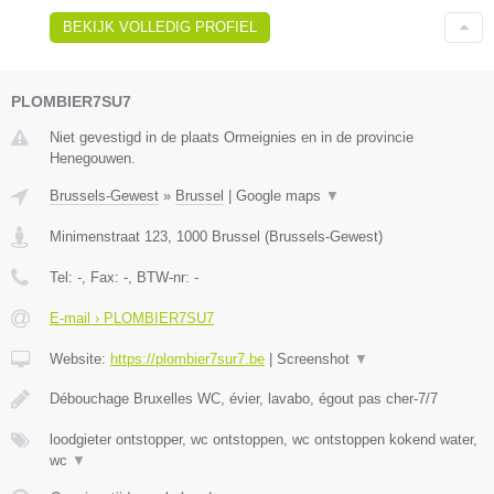
BEKIJK VOLLEDIG PROFIEL
PLOMBIER7SU7
Niet gevestigd in de plaats Ormeignies en in de provincie
Henegouwen.
Brussels-Gewest
»
Brussel
|
Google maps
▼
Minimenstraat 123
,
1000
Brussel
(
Brussels-Gewest
)
Tel:
-
, Fax:
-
, BTW-nr:
-
E-mail › PLOMBIER7SU7
Website:
https://plombier7sur7.be
|
Screenshot
▼
Débouchage Bruxelles WC, évier, lavabo, égout pas cher-7/7
loodgieter ontstopper, wc ontstoppen, wc ontstoppen kokend water,
wc
▼