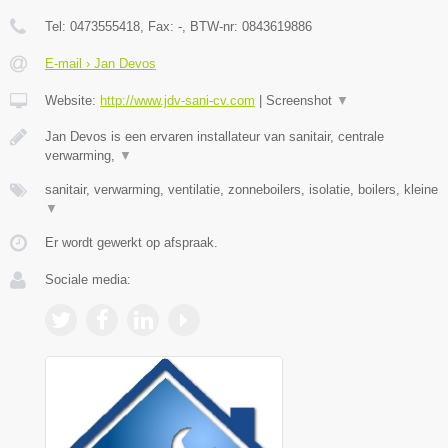
Tel:
0473555418
, Fax:
-
, BTW-nr:
0843619886
E-mail › Jan Devos
Website:
http://www.jdv-sani-cv.com
|
Screenshot
▼
Jan Devos is een ervaren installateur van sanitair, centrale
verwarming,
▼
sanitair, verwarming, ventilatie, zonneboilers, isolatie, boilers, kleine
▼
Er wordt gewerkt op afspraak.
Sociale media: