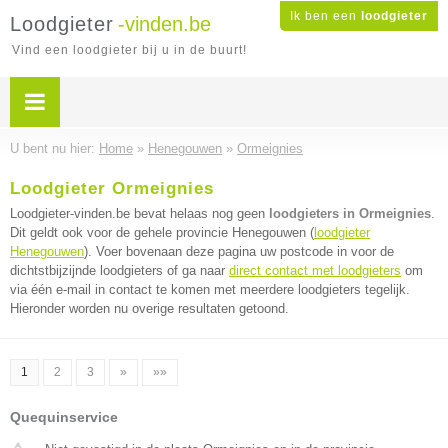
Ik ben een
loodgieter
Loodgieter
-vinden.be
Vind een loodgieter bij u in de buurt!
U bent nu hier:
Home
»
Henegouwen
»
Ormeignies
Loodgieter Ormeignies
Loodgieter-vinden.be bevat helaas nog geen
loodgieters in Ormeignies
.
Dit geldt ook voor de gehele provincie Henegouwen (
loodgieter
Henegouwen
). Voer bovenaan deze pagina uw postcode in voor de
dichtstbijzijnde loodgieters of ga naar
direct contact met loodgieters
om
via één e-mail in contact te komen met meerdere loodgieters tegelijk.
Hieronder worden nu overige resultaten getoond.
1
2
3
»
»»
Quequinservice