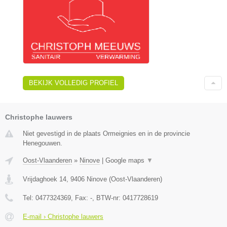
BEKIJK VOLLEDIG PROFIEL
Christophe lauwers
Niet gevestigd in de plaats Ormeignies en in de provincie
Henegouwen.
Oost-Vlaanderen
»
Ninove
|
Google maps
▼
Vrijdaghoek 14
,
9406
Ninove
(
Oost-Vlaanderen
)
Tel:
0477324369
, Fax:
-
, BTW-nr:
0417728619
E-mail › Christophe lauwers