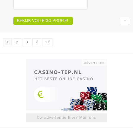
BEKIJK VOLLEDIG PROFIEL
1
2
3
»
»»
Uw advertentie hier? Mail ons