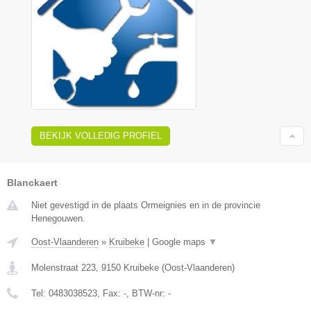
BEKIJK VOLLEDIG PROFIEL
Blanckaert
Niet gevestigd in de plaats Ormeignies en in de provincie
Henegouwen.
Oost-Vlaanderen
»
Kruibeke
|
Google maps
▼
Molenstraat 223
,
9150
Kruibeke
(
Oost-Vlaanderen
)
Tel:
0483038523
, Fax:
-
, BTW-nr:
-