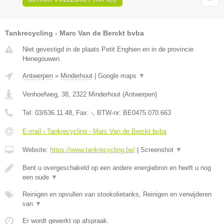
Tankrecycling - Marc Van de Berckt bvba
Niet gevestigd in de plaats Petit Enghien en in de provincie
Henegouwen.
Antwerpen
»
Minderhout
|
Google maps
▼
Venhoefweg, 38
,
2322
Minderhout
(
Antwerpen
)
Tel:
03/636.11.48
, Fax:
-
, BTW-nr:
BE0475.070.663
E-mail › Tankrecycling - Marc Van de Berckt bvba
Website:
https://www.tankrecycling.be/
|
Screenshot
▼
Bent u overgeschakeld op een andere energiebron en heeft u nog
een oude
▼
Reinigen en opvullen van stookolietanks, Reinigen en verwijderen
van
▼
Er wordt gewerkt op afspraak.