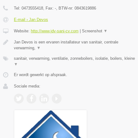
Tel:
0473555418
, Fax:
-
, BTW-nr:
0843619886
E-mail › Jan Devos
Website:
http://www.jdv-sani-cv.com
|
Screenshot
▼
Jan Devos is een ervaren installateur van sanitair, centrale
verwarming,
▼
sanitair, verwarming, ventilatie, zonneboilers, isolatie, boilers, kleine
▼
Er wordt gewerkt op afspraak.
Sociale media: