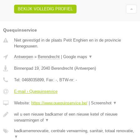
BEKIJK VOLLEDIG PROFIEL
Quequinservice
Niet gevestigd in de plaats Petit Enghien en in de provincie
Henegouwen.
Antwerpen
»
Berendrecht
|
Google maps
▼
Binnenpad 19
,
2040
Berendrecht
(
Antwerpen
)
Tel:
0468035899
, Fax:
-
, BTW-nr:
-
E-mail › Quequinservice
Website:
https://www.quequinservice.be/
|
Screenshot
▼
wil u een nieuwe badkamer of een nieuwe ketel of nieuwe
verwarmingen of
▼
badkamerrenovatie, centrale verwarming, sanitair, totaal renovatie,
▼