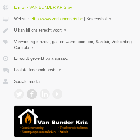
E-mail › VAN BUNDER KRIS bv
Website:
Http://www.vanbunderkris.be
|
Screenshot
▼
U kan bij ons terecht voor:
▼
Verwarming mazout, gas en warmtepompen, Sanitair, Verluchting,
Controle
▼
Er wordt gewerkt op afspraak.
Laatste facebook posts
▼
Sociale media: