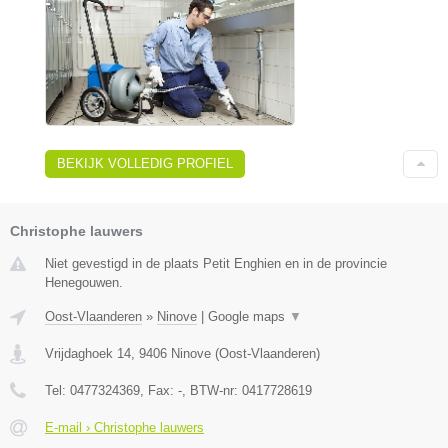
BEKIJK VOLLEDIG PROFIEL
Christophe lauwers
Niet gevestigd in de plaats Petit Enghien en in de provincie
Henegouwen.
Oost-Vlaanderen
»
Ninove
|
Google maps
▼
Vrijdaghoek 14
,
9406
Ninove
(
Oost-Vlaanderen
)
Tel:
0477324369
, Fax:
-
, BTW-nr:
0417728619
E-mail › Christophe lauwers