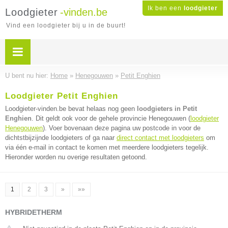
Ik ben een
loodgieter
Loodgieter
-vinden.be
Vind een loodgieter bij u in de buurt!
U bent nu hier:
Home
»
Henegouwen
»
Petit Enghien
Loodgieter Petit Enghien
Loodgieter-vinden.be bevat helaas nog geen
loodgieters in Petit
Enghien
. Dit geldt ook voor de gehele provincie Henegouwen (
loodgieter
Henegouwen
). Voer bovenaan deze pagina uw postcode in voor de
dichtstbijzijnde loodgieters of ga naar
direct contact met loodgieters
om
via één e-mail in contact te komen met meerdere loodgieters tegelijk.
Hieronder worden nu overige resultaten getoond.
1
2
3
»
»»
HYBRIDETHERM