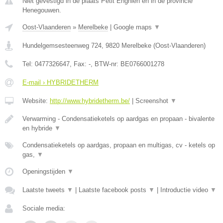
Niet gevestigd in de plaats Petit Enghien en in de provincie
Henegouwen.
Oost-Vlaanderen
»
Merelbeke
|
Google maps
▼
Hundelgemsesteenweg 724
,
9820
Merelbeke
(
Oost-Vlaanderen
)
Tel:
0477326647
, Fax:
-
, BTW-nr:
BE0766001278
E-mail › HYBRIDETHERM
Website:
http://www.hybridetherm.be/
|
Screenshot
▼
Verwarming - Condensatieketels op aardgas en propaan - bivalente
en hybride
▼
Condensatieketels op aardgas, propaan en multigas, cv - ketels op
gas,
▼
Openingstijden
▼
Laatste tweets
▼
|
Laatste facebook posts
▼
|
Introductie video
▼
Sociale media: