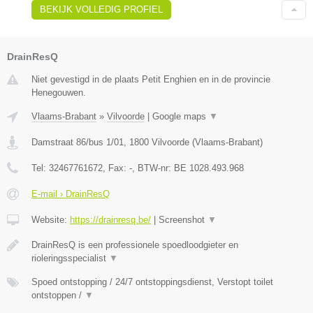
BEKIJK VOLLEDIG PROFIEL
DrainResQ
Niet gevestigd in de plaats Petit Enghien en in de provincie
Henegouwen.
Vlaams-Brabant
»
Vilvoorde
|
Google maps
▼
Damstraat 86/bus 1/01
,
1800
Vilvoorde
(
Vlaams-Brabant
)
Tel:
32467761672
, Fax:
-
, BTW-nr:
BE 1028.493.968
E-mail › DrainResQ
Website:
https://drainresq.be/
|
Screenshot
▼
DrainResQ is een professionele spoedloodgieter en
rioleringsspecialist
▼
Spoed ontstopping / 24/7 ontstoppingsdienst, Verstopt toilet
ontstoppen /
▼