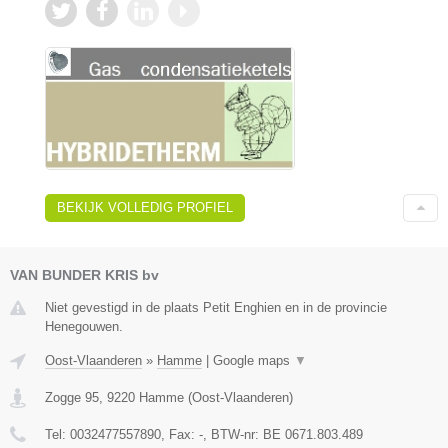
BEKIJK VOLLEDIG PROFIEL
VAN BUNDER KRIS bv
Niet gevestigd in de plaats Petit Enghien en in de provincie
Henegouwen.
Oost-Vlaanderen
»
Hamme
|
Google maps
▼
Zogge 95
,
9220
Hamme
(
Oost-Vlaanderen
)
Tel:
0032477557890
, Fax:
-
, BTW-nr:
BE 0671.803.489