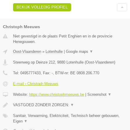
BEKIJK VOLLEDIG PROFIEL
Christoph Meeuws
Niet gevestigd in de plaats Petit Enghien en in de provincie
Henegouwen.
Oost-Vlaanderen
»
Lotenhulle
|
Google maps
▼
Steenweg op Deinze 212
,
9880
Lotenhulle
(
Oost-Vlaanderen
)
Tel:
0495777433
, Fax:
-
, BTW-nr:
BE 0808.206.770
E-mail › Christoph Meeuws
Website:
https://www.christophmeeuws.be
|
Screenshot
▼
VASTGOED ZONDER ZORGEN:
▼
Sanitair, Verwarming, Elektriciteit, Technisch beheer gebouwen,
Eigen
▼