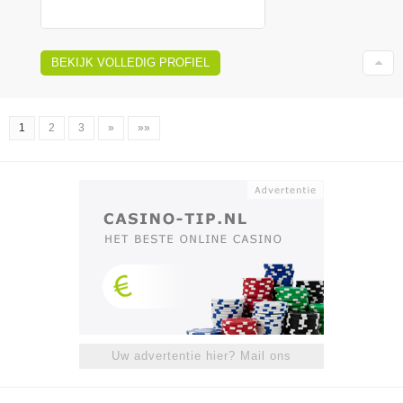
BEKIJK VOLLEDIG PROFIEL
1
2
3
»
»»
Uw advertentie hier? Mail ons