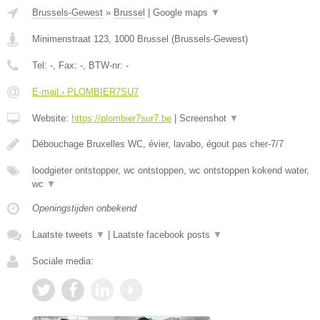
Brussels-Gewest
»
Brussel
|
Google maps
▼
Minimenstraat 123
,
1000
Brussel
(
Brussels-Gewest
)
Tel:
-
, Fax:
-
, BTW-nr:
-
E-mail › PLOMBIER7SU7
Website:
https://plombier7sur7.be
|
Screenshot
▼
Débouchage Bruxelles WC, évier, lavabo, égout pas cher-7/7
loodgieter ontstopper, wc ontstoppen, wc ontstoppen kokend water,
wc
▼
Openingstijden onbekend
Laatste tweets
▼
|
Laatste facebook posts
▼
Sociale media: