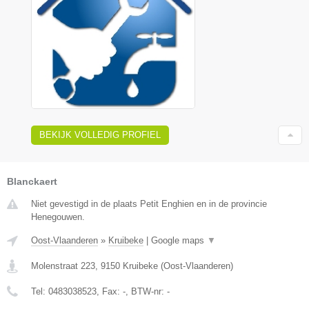
BEKIJK VOLLEDIG PROFIEL
Blanckaert
Niet gevestigd in de plaats Petit Enghien en in de provincie
Henegouwen.
Oost-Vlaanderen
»
Kruibeke
|
Google maps
▼
Molenstraat 223
,
9150
Kruibeke
(
Oost-Vlaanderen
)
Tel:
0483038523
, Fax:
-
, BTW-nr:
-