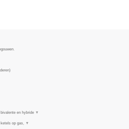
negouwen.
deren
)
 bivalente en hybride
▼
 ketels op gas,
▼