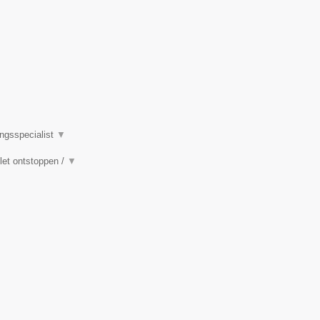
ingsspecialist
▼
ilet ontstoppen /
▼