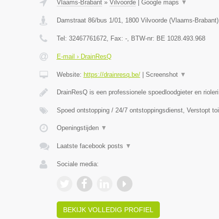
Vlaams-Brabant
»
Vilvoorde
|
Google maps
▼
Damstraat 86/bus 1/01
,
1800
Vilvoorde
(
Vlaams-Brabant
)
Tel:
32467761672
, Fax:
-
, BTW-nr:
BE 1028.493.968
E-mail › DrainResQ
Website:
https://drainresq.be/
|
Screenshot
▼
DrainResQ is een professionele spoedloodgieter en rioler
Spoed ontstopping / 24/7 ontstoppingsdienst, Verstopt to
Openingstijden
▼
Laatste facebook posts
▼
Sociale media:
BEKIJK VOLLEDIG PROFIEL