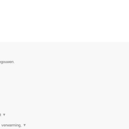
negouwen.
ot
▼
r, verwarming,
▼