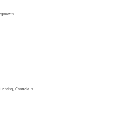
negouwen.
uchting, Controle
▼