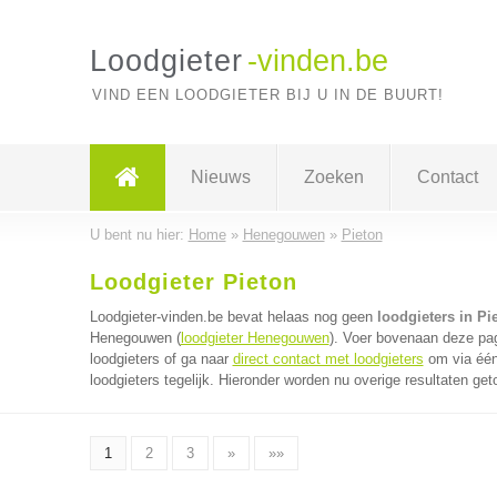
Loodgieter
-vinden.be
VIND EEN LOODGIETER BIJ U IN DE BUURT!
Nieuws
Zoeken
Contact
U bent nu hier:
Home
»
Henegouwen
»
Pieton
Loodgieter Pieton
Loodgieter-vinden.be bevat helaas nog geen
loodgieters in Pi
Henegouwen (
loodgieter Henegouwen
). Voer bovenaan deze pag
loodgieters of ga naar
direct contact met loodgieters
om via één
loodgieters tegelijk. Hieronder worden nu overige resultaten get
1
2
3
»
»»