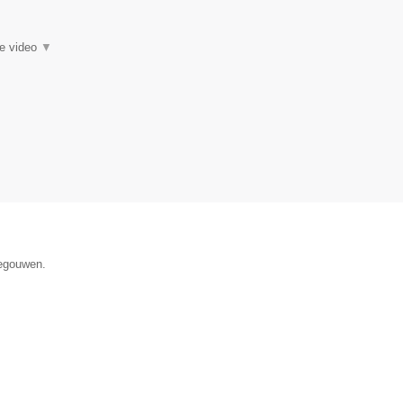
ie video
▼
negouwen.