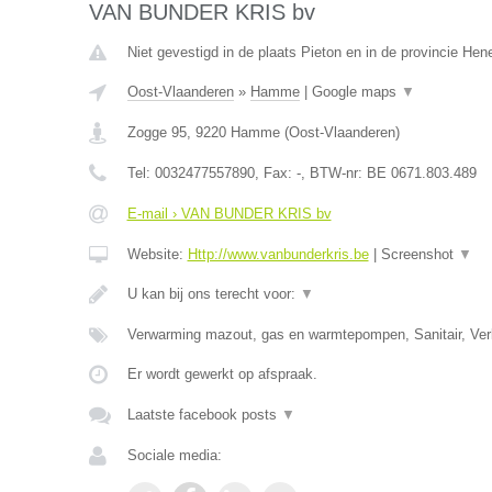
VAN BUNDER KRIS bv
Niet gevestigd in de plaats Pieton en in de provincie He
Oost-Vlaanderen
»
Hamme
|
Google maps
▼
Zogge 95
,
9220
Hamme
(
Oost-Vlaanderen
)
Tel:
0032477557890
, Fax:
-
, BTW-nr:
BE 0671.803.489
E-mail › VAN BUNDER KRIS bv
Website:
Http://www.vanbunderkris.be
|
Screenshot
▼
U kan bij ons terecht voor:
▼
Verwarming mazout, gas en warmtepompen, Sanitair, Verl
Er wordt gewerkt op afspraak.
Laatste facebook posts
▼
Sociale media: