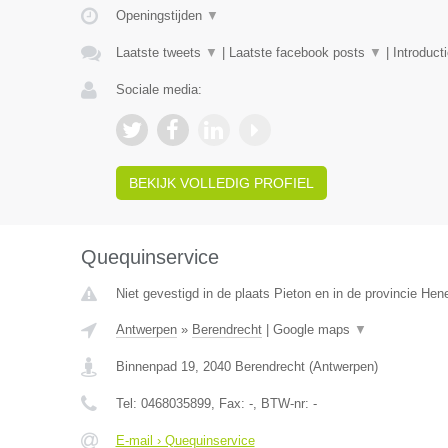
Openingstijden
▼
Laatste tweets
▼
|
Laatste facebook posts
▼
|
Introduct
Sociale media:
BEKIJK VOLLEDIG PROFIEL
Quequinservice
Niet gevestigd in de plaats Pieton en in de provincie He
Antwerpen
»
Berendrecht
|
Google maps
▼
Binnenpad 19
,
2040
Berendrecht
(
Antwerpen
)
Tel:
0468035899
, Fax:
-
, BTW-nr:
-
E-mail › Quequinservice