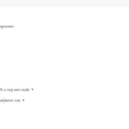
negouwen.
eft u nog een oude
▼
rwijderen van
▼