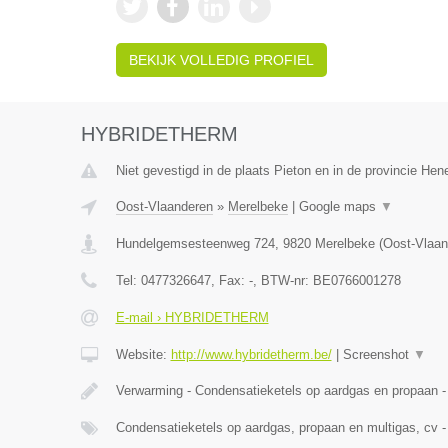
BEKIJK VOLLEDIG PROFIEL
HYBRIDETHERM
Niet gevestigd in de plaats Pieton en in de provincie He
Oost-Vlaanderen
»
Merelbeke
|
Google maps
▼
Hundelgemsesteenweg 724
,
9820
Merelbeke
(
Oost-Vlaan
Tel:
0477326647
, Fax:
-
, BTW-nr:
BE0766001278
E-mail › HYBRIDETHERM
Website:
http://www.hybridetherm.be/
|
Screenshot
▼
Verwarming - Condensatieketels op aardgas en propaan -
Condensatieketels op aardgas, propaan en multigas, cv -