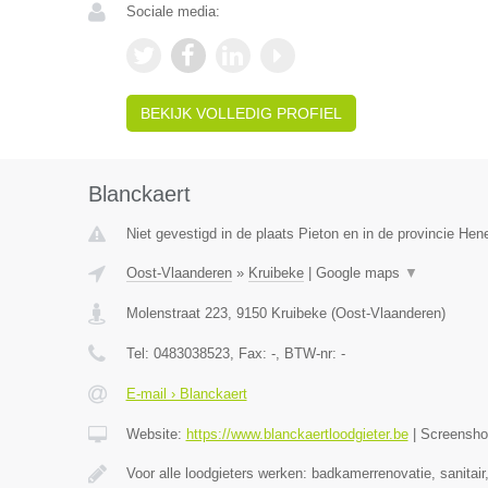
Sociale media:
BEKIJK VOLLEDIG PROFIEL
Blanckaert
Niet gevestigd in de plaats Pieton en in de provincie He
Oost-Vlaanderen
»
Kruibeke
|
Google maps
▼
Molenstraat 223
,
9150
Kruibeke
(
Oost-Vlaanderen
)
Tel:
0483038523
, Fax:
-
, BTW-nr:
-
E-mail › Blanckaert
Website:
https://www.blanckaertloodgieter.be
|
Screensh
Voor alle loodgieters werken: badkamerrenovatie, sanitai