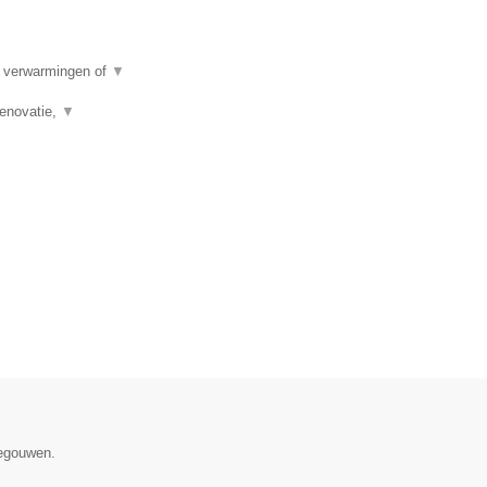
e verwarmingen of
▼
renovatie,
▼
negouwen.