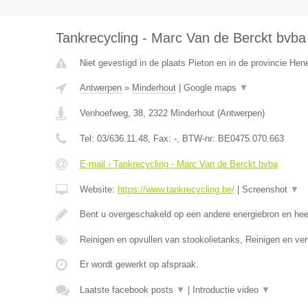
Tankrecycling - Marc Van de Berckt bvba
Niet gevestigd in de plaats Pieton en in de provincie He
Antwerpen
»
Minderhout
|
Google maps
▼
Venhoefweg, 38
,
2322
Minderhout
(
Antwerpen
)
Tel:
03/636.11.48
, Fax:
-
, BTW-nr:
BE0475.070.663
E-mail › Tankrecycling - Marc Van de Berckt bvba
Website:
https://www.tankrecycling.be/
|
Screenshot
▼
Bent u overgeschakeld op een andere energiebron en he
Reinigen en opvullen van stookolietanks, Reinigen en ve
Er wordt gewerkt op afspraak.
Laatste facebook posts
▼
|
Introductie video
▼