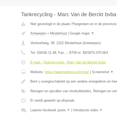
Tankrecycling - Marc Van de Berckt bvba
Niet gevestigd in de plaats Ploegsteert en in de provinc
Antwerpen
»
Minderhout
|
Google maps
▼
Venhoefweg, 38
,
2322
Minderhout
(
Antwerpen
)
Tel:
03/636.11.48
, Fax:
-
, BTW-nr:
BE0475.070.663
E-mail › Tankrecycling - Marc Van de Berckt bvba
Website:
https://www.tankrecycling.be/
|
Screenshot
▼
Bent u overgeschakeld op een andere energiebron en he
Reinigen en opvullen van stookolietanks, Reinigen en ve
Er wordt gewerkt op afspraak.
Laatste facebook posts
▼
|
Introductie video
▼