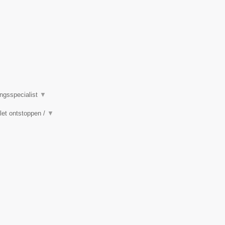
ingsspecialist
▼
ilet ontstoppen /
▼