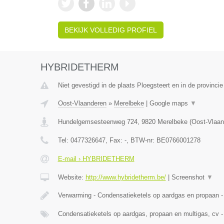
BEKIJK VOLLEDIG PROFIEL
HYBRIDETHERM
Niet gevestigd in de plaats Ploegsteert en in de provinc
Oost-Vlaanderen
»
Merelbeke
|
Google maps
▼
Hundelgemsesteenweg 724
,
9820
Merelbeke
(
Oost-Vlaan
Tel:
0477326647
, Fax:
-
, BTW-nr:
BE0766001278
E-mail › HYBRIDETHERM
Website:
http://www.hybridetherm.be/
|
Screenshot
▼
Verwarming - Condensatieketels op aardgas en propaan -
Condensatieketels op aardgas, propaan en multigas, cv -