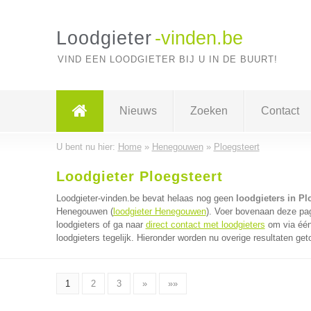
Loodgieter
-vinden.be
VIND EEN LOODGIETER BIJ U IN DE BUURT!
Nieuws
Zoeken
Contact
U bent nu hier:
Home
»
Henegouwen
»
Ploegsteert
Loodgieter Ploegsteert
Loodgieter-vinden.be bevat helaas nog geen
loodgieters in Pl
Henegouwen (
loodgieter Henegouwen
). Voer bovenaan deze pag
loodgieters of ga naar
direct contact met loodgieters
om via één
loodgieters tegelijk. Hieronder worden nu overige resultaten get
1
2
3
»
»»