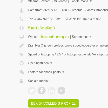
Vlaams-Brabant
»
Vilvoorde
|
Google maps
▼
Damstraat 86/bus 1/01
,
1800
Vilvoorde
(
Vlaams-Brabant
)
Tel:
32467761672
, Fax:
-
, BTW-nr:
BE 1028.493.968
E-mail › DrainResQ
Website:
https://drainresq.be/
|
Screenshot
▼
DrainResQ is een professionele spoedloodgieter en rioler
Spoed ontstopping / 24/7 ontstoppingsdienst, Verstopt to
Openingstijden
▼
Laatste facebook posts
▼
Sociale media:
BEKIJK VOLLEDIG PROFIEL