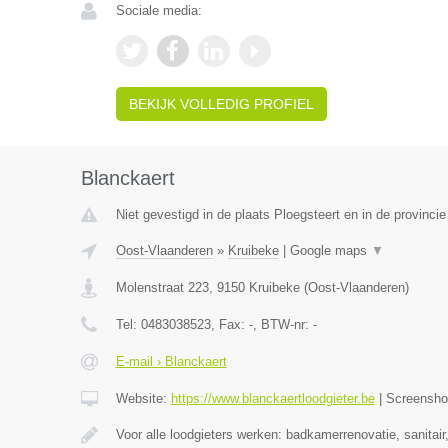
Sociale media:
BEKIJK VOLLEDIG PROFIEL
Blanckaert
Niet gevestigd in de plaats Ploegsteert en in de provinc
Oost-Vlaanderen
»
Kruibeke
|
Google maps
▼
Molenstraat 223
,
9150
Kruibeke
(
Oost-Vlaanderen
)
Tel:
0483038523
, Fax:
-
, BTW-nr:
-
E-mail › Blanckaert
Website:
https://www.blanckaertloodgieter.be
|
Screensh
Voor alle loodgieters werken: badkamerrenovatie, sanitai