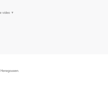
ie video
▼
ie Henegouwen.