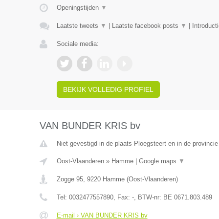
Openingstijden
▼
Laatste tweets
▼
|
Laatste facebook posts
▼
|
Introduct
Sociale media:
BEKIJK VOLLEDIG PROFIEL
VAN BUNDER KRIS bv
Niet gevestigd in de plaats Ploegsteert en in de provinc
Oost-Vlaanderen
»
Hamme
|
Google maps
▼
Zogge 95
,
9220
Hamme
(
Oost-Vlaanderen
)
Tel:
0032477557890
, Fax:
-
, BTW-nr:
BE 0671.803.489
E-mail › VAN BUNDER KRIS bv