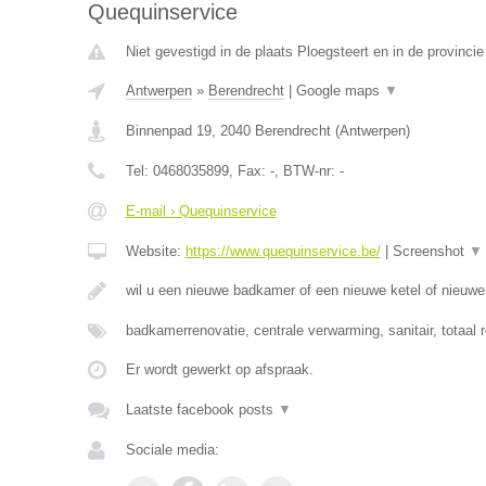
Quequinservice
Niet gevestigd in de plaats Ploegsteert en in de provinc
Antwerpen
»
Berendrecht
|
Google maps
▼
Binnenpad 19
,
2040
Berendrecht
(
Antwerpen
)
Tel:
0468035899
, Fax:
-
, BTW-nr:
-
E-mail › Quequinservice
Website:
https://www.quequinservice.be/
|
Screenshot
▼
wil u een nieuwe badkamer of een nieuwe ketel of nieuw
badkamerrenovatie, centrale verwarming, sanitair, totaal 
Er wordt gewerkt op afspraak.
Laatste facebook posts
▼
Sociale media: