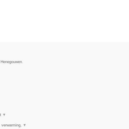
ie Henegouwen.
ot
▼
r, verwarming,
▼