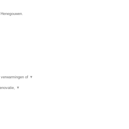
ie Henegouwen.
e verwarmingen of
▼
renovatie,
▼