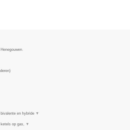
ie Henegouwen.
deren
)
 bivalente en hybride
▼
 ketels op gas,
▼