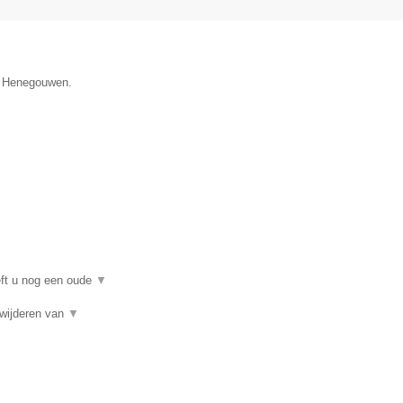
ie Henegouwen.
eft u nog een oude
▼
rwijderen van
▼