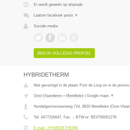
Er wordt gewerkt op afspraak.
Laatste facebook posts
▼
Sociale media:
BEKIJK VOLLEDIG PROFIEL
HYBRIDETHERM
Niet gevestigd in de plaats Pont de Loup en in de provi
Oost-Vlaanderen
»
Merelbeke
|
Google maps
▼
Hundelgemsesteenweg 724
,
9820
Merelbeke
(
Oost-Vlaan
Tel:
0477326647
, Fax:
-
, BTW-nr:
BE0766001278
E-mail › HYBRIDETHERM