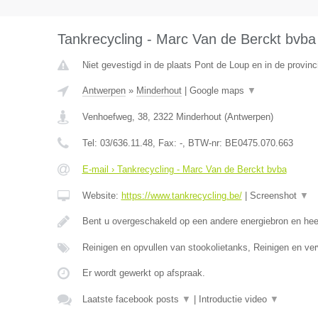
Tankrecycling - Marc Van de Berckt bvba
Niet gevestigd in de plaats Pont de Loup en in de provi
Antwerpen
»
Minderhout
|
Google maps
▼
Venhoefweg, 38
,
2322
Minderhout
(
Antwerpen
)
Tel:
03/636.11.48
, Fax:
-
, BTW-nr:
BE0475.070.663
E-mail › Tankrecycling - Marc Van de Berckt bvba
Website:
https://www.tankrecycling.be/
|
Screenshot
▼
Bent u overgeschakeld op een andere energiebron en he
Reinigen en opvullen van stookolietanks, Reinigen en ve
Er wordt gewerkt op afspraak.
Laatste facebook posts
▼
|
Introductie video
▼