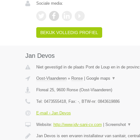
Sociale media:
BEKIJK VOLLEDIG PROFIEL
Jan Devos
Niet gevestigd in de plaats Pont de Loup en in de provi
Oost-Vlaanderen
»
Ronse
|
Google maps
▼
Floreal 25
,
9600
Ronse
(
Oost-Vlaanderen
)
Tel:
0473555418
, Fax:
-
, BTW-nr:
0843619886
E-mail › Jan Devos
Website:
http://www.jdv-sani-cv.com
|
Screenshot
▼
Jan Devos is een ervaren installateur van sanitair, centr