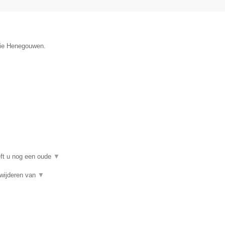
ncie Henegouwen.
eft u nog een oude
▼
rwijderen van
▼