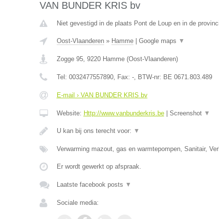
VAN BUNDER KRIS bv
Niet gevestigd in de plaats Pont de Loup en in de provi
Oost-Vlaanderen
»
Hamme
|
Google maps
▼
Zogge 95
,
9220
Hamme
(
Oost-Vlaanderen
)
Tel:
0032477557890
, Fax:
-
, BTW-nr:
BE 0671.803.489
E-mail › VAN BUNDER KRIS bv
Website:
Http://www.vanbunderkris.be
|
Screenshot
▼
U kan bij ons terecht voor:
▼
Verwarming mazout, gas en warmtepompen, Sanitair, Verl
Er wordt gewerkt op afspraak.
Laatste facebook posts
▼
Sociale media: