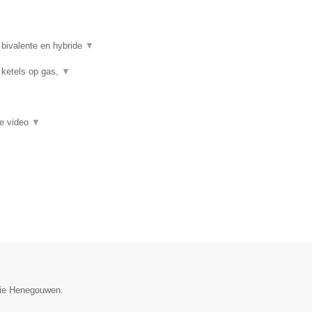
 bivalente en hybride
▼
 ketels op gas,
▼
ie video
▼
ncie Henegouwen.