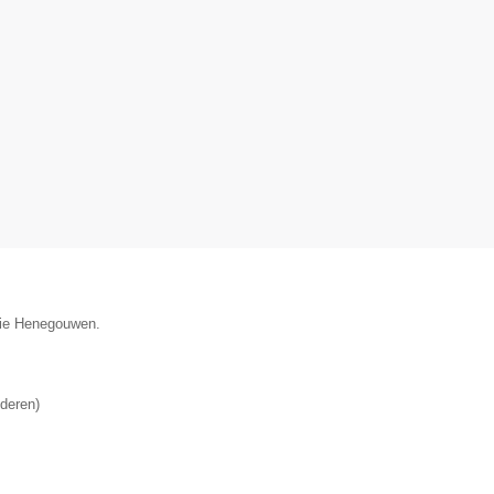
ncie Henegouwen.
deren
)