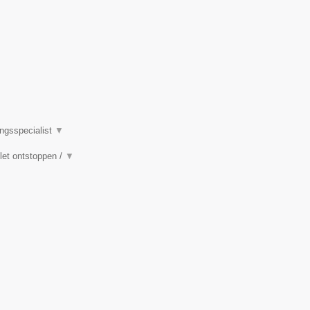
ingsspecialist
▼
ilet ontstoppen /
▼