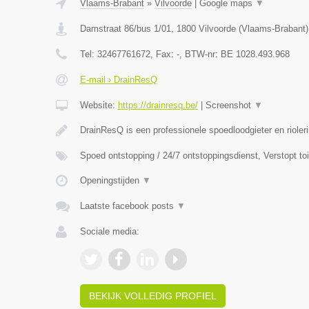
Vlaams-Brabant
»
Vilvoorde
|
Google maps
▼
Damstraat 86/bus 1/01
,
1800
Vilvoorde
(
Vlaams-Brabant
)
Tel:
32467761672
, Fax:
-
, BTW-nr:
BE 1028.493.968
E-mail › DrainResQ
Website:
https://drainresq.be/
|
Screenshot
▼
DrainResQ is een professionele spoedloodgieter en rioler
Spoed ontstopping / 24/7 ontstoppingsdienst, Verstopt to
Openingstijden
▼
Laatste facebook posts
▼
Sociale media:
BEKIJK VOLLEDIG PROFIEL