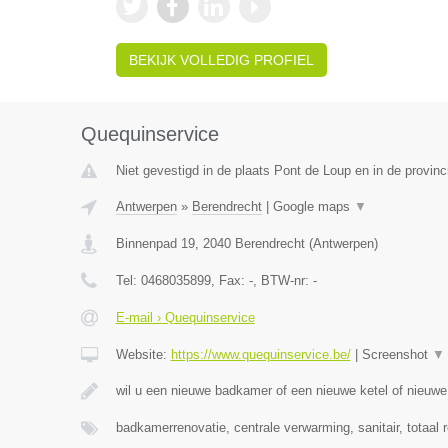
BEKIJK VOLLEDIG PROFIEL
Quequinservice
Niet gevestigd in de plaats Pont de Loup en in de provi
Antwerpen
»
Berendrecht
|
Google maps
▼
Binnenpad 19
,
2040
Berendrecht
(
Antwerpen
)
Tel:
0468035899
, Fax:
-
, BTW-nr:
-
E-mail › Quequinservice
Website:
https://www.quequinservice.be/
|
Screenshot
▼
wil u een nieuwe badkamer of een nieuwe ketel of nieuw
badkamerrenovatie, centrale verwarming, sanitair, totaal 