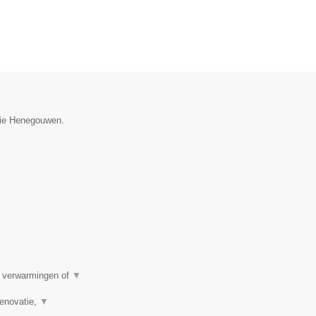
ncie Henegouwen.
e verwarmingen of
▼
renovatie,
▼