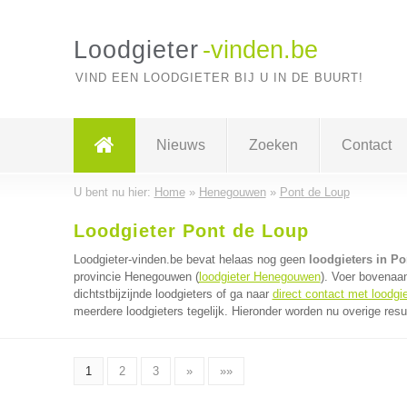
Loodgieter
-vinden.be
VIND EEN LOODGIETER BIJ U IN DE BUURT!
Nieuws
Zoeken
Contact
U bent nu hier:
Home
»
Henegouwen
»
Pont de Loup
Loodgieter Pont de Loup
Loodgieter-vinden.be bevat helaas nog geen
loodgieters in P
provincie Henegouwen (
loodgieter Henegouwen
). Voer bovenaa
dichtstbijzijnde loodgieters of ga naar
direct contact met loodgi
meerdere loodgieters tegelijk. Hieronder worden nu overige resu
1
2
3
»
»»