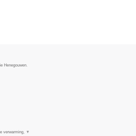
ncie Henegouwen.
ale verwarming,
▼