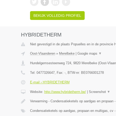
BEKIJK VOLLEDIG PROFIEL
HYBRIDETHERM
Niet gevestigd in de plaats Popuelles en in de provincie
Oost-Vlaanderen
»
Merelbeke
|
Google maps
▼
Hundelgemsesteenweg 724
,
9820
Merelbeke
(
Oost-Vlaan
Tel:
0477326647
, Fax:
-
, BTW-nr:
BE0766001278
E-mail › HYBRIDETHERM
Website:
http://www.hybridetherm.be/
|
Screenshot
▼
Verwarming - Condensatieketels op aardgas en propaan -
Condensatieketels op aardgas, propaan en multigas, cv -