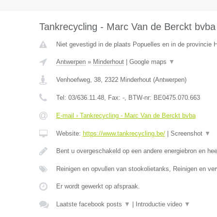
Tankrecycling - Marc Van de Berckt bvba
Niet gevestigd in de plaats Popuelles en in de provincie
Antwerpen
»
Minderhout
|
Google maps
▼
Venhoefweg, 38
,
2322
Minderhout
(
Antwerpen
)
Tel:
03/636.11.48
, Fax:
-
, BTW-nr:
BE0475.070.663
E-mail › Tankrecycling - Marc Van de Berckt bvba
Website:
https://www.tankrecycling.be/
|
Screenshot
▼
Bent u overgeschakeld op een andere energiebron en he
Reinigen en opvullen van stookolietanks, Reinigen en ve
Er wordt gewerkt op afspraak.
Laatste facebook posts
▼
|
Introductie video
▼