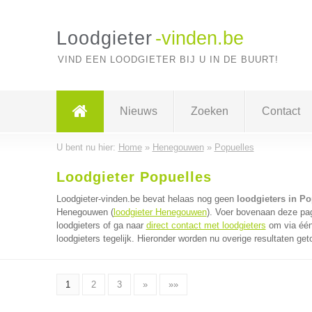
Loodgieter
-vinden.be
VIND EEN LOODGIETER BIJ U IN DE BUURT!
Nieuws
Zoeken
Contact
U bent nu hier:
Home
»
Henegouwen
»
Popuelles
Loodgieter Popuelles
Loodgieter-vinden.be bevat helaas nog geen
loodgieters in Po
Henegouwen (
loodgieter Henegouwen
). Voer bovenaan deze pag
loodgieters of ga naar
direct contact met loodgieters
om via één
loodgieters tegelijk. Hieronder worden nu overige resultaten get
1
2
3
»
»»