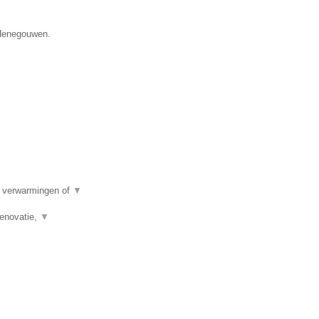
 Henegouwen.
e verwarmingen of
▼
renovatie,
▼