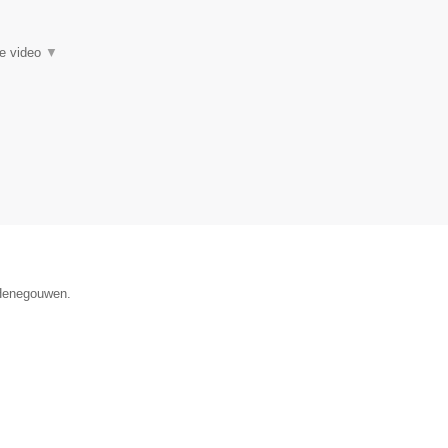
ie video
▼
 Henegouwen.