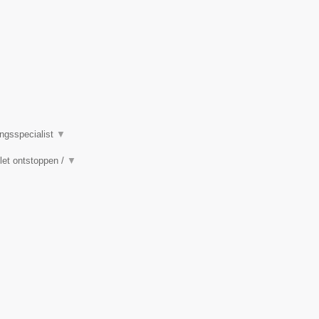
ingsspecialist
▼
ilet ontstoppen /
▼