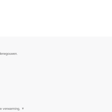
 Henegouwen.
ale verwarming,
▼