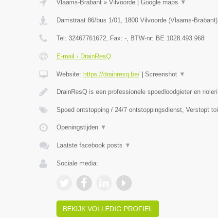
Vlaams-Brabant
»
Vilvoorde
|
Google maps
▼
Damstraat 86/bus 1/01
,
1800
Vilvoorde
(
Vlaams-Brabant
)
Tel:
32467761672
, Fax:
-
, BTW-nr:
BE 1028.493.968
E-mail › DrainResQ
Website:
https://drainresq.be/
|
Screenshot
▼
DrainResQ is een professionele spoedloodgieter en rioler
Spoed ontstopping / 24/7 ontstoppingsdienst, Verstopt to
Openingstijden
▼
Laatste facebook posts
▼
Sociale media:
BEKIJK VOLLEDIG PROFIEL