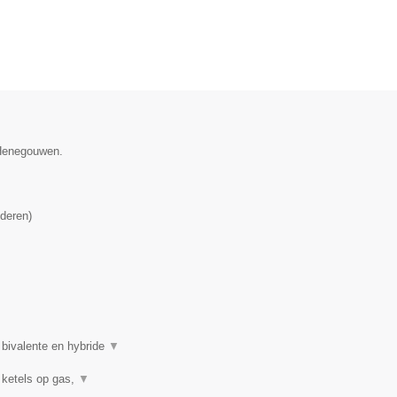
 Henegouwen.
deren
)
 bivalente en hybride
▼
 ketels op gas,
▼