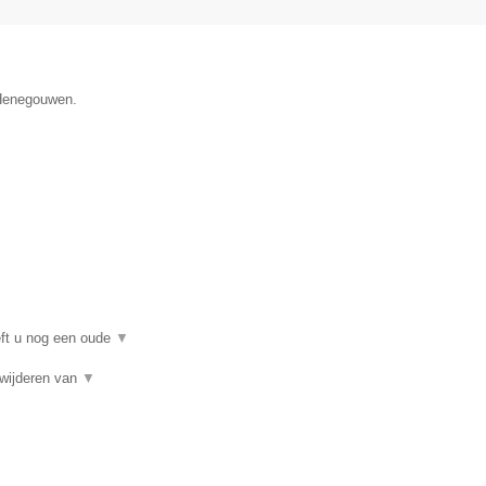
 Henegouwen.
eft u nog een oude
▼
rwijderen van
▼