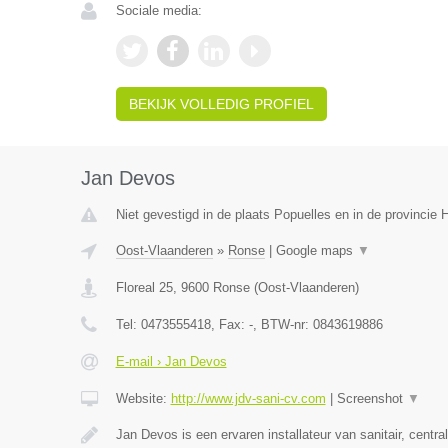
Sociale media:
BEKIJK VOLLEDIG PROFIEL
Jan Devos
Niet gevestigd in de plaats Popuelles en in de provincie
Oost-Vlaanderen
»
Ronse
|
Google maps
▼
Floreal 25
,
9600
Ronse
(
Oost-Vlaanderen
)
Tel:
0473555418
, Fax:
-
, BTW-nr:
0843619886
E-mail › Jan Devos
Website:
http://www.jdv-sani-cv.com
|
Screenshot
▼
Jan Devos is een ervaren installateur van sanitair, centr