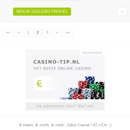
BEKIJK VOLLEDIG PROFIEL
««
«
1
2
3
»
»»
Uw advertentie hier? Mail ons
Ik kwam, ik zocht, ik vond - Julius Caesar / 47 v.Chr. ;)