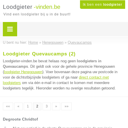
Ik ben een
loodgieter
Loodgieter
-vinden.be
Vind een loodgieter bij u in de buurt!
U bent nu hier:
Home
»
Henegouwen
»
Quevaucamps
Loodgieter Quevaucamps (2)
Loodgieter-vinden.be bevat helaas nog geen
loodgieters in
Quevaucamps
. Dit geldt ook voor de gehele provincie Henegouwen
(
loodgieter Henegouwen
). Voer bovenaan deze pagina uw postcode in
voor de dichtstbijzijnde loodgieters of ga naar
direct contact met
loodgieters
om via één e-mail in contact te komen met meerdere
loodgieters tegelijk. Hieronder worden nu overige resultaten getoond.
««
«
1
2
3
»
»»
Degroote Chridtof