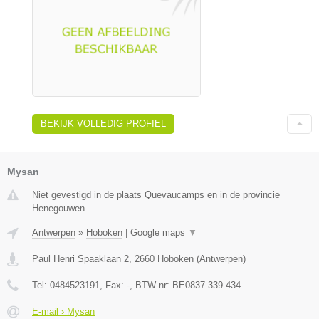
BEKIJK VOLLEDIG PROFIEL
Mysan
Niet gevestigd in de plaats Quevaucamps en in de provincie
Henegouwen.
Antwerpen
»
Hoboken
|
Google maps
▼
Paul Henri Spaaklaan 2
,
2660
Hoboken
(
Antwerpen
)
Tel:
0484523191
, Fax:
-
, BTW-nr:
BE0837.339.434
E-mail › Mysan