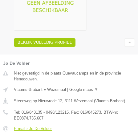
BEKIJK VOLLEDIG PROFIEL
Jo De Volder
Niet gevestigd in de plaats Quevaucamps en in de provincie
Henegouwen.
Vlaams-Brabant
»
Wezemaal
|
Google maps
▼
Steenweg op Nieuwrode 12
,
3111
Wezemaal
(
Vlaams-Brabant
)
Tel:
016/843135 - 0498/123215
, Fax:
016/845273
, BTW-nr:
BE0874.735.607
E-mail › Jo De Volder