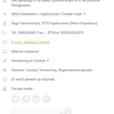
Niet gevestigd in de plaats Quevaucamps en in de provincie
Henegouwen.
West-Vlaanderen
»
Ingelmunster
|
Google maps
▼
Hugo Verrieststraat
,
8770
Ingelmunster
(
West-Vlaanderen
)
Tel:
0499110440
, Fax:
-
, BTW-nr:
BE0542416575
E-mail › Degroote Chridtof
Website onbekend
Verwarming en Sanitair
▼
Diensten: Sanitair, Verwarming, Regenwaterrecuperatie
Er wordt gewerkt op afspraak.
Sociale media: