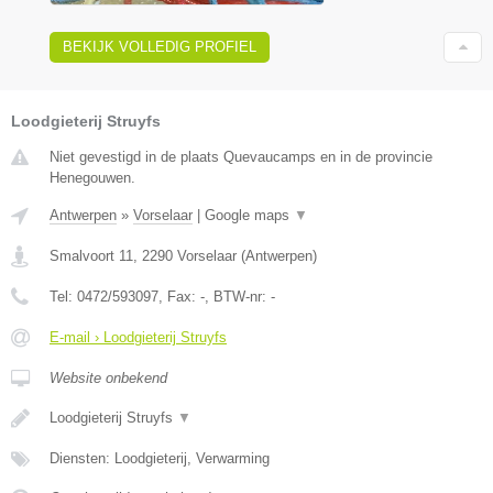
BEKIJK VOLLEDIG PROFIEL
Loodgieterij Struyfs
Niet gevestigd in de plaats Quevaucamps en in de provincie
Henegouwen.
Antwerpen
»
Vorselaar
|
Google maps
▼
Smalvoort 11
,
2290
Vorselaar
(
Antwerpen
)
Tel:
0472/593097
, Fax:
-
, BTW-nr:
-
E-mail › Loodgieterij Struyfs
Website onbekend
Loodgieterij Struyfs
▼
Diensten: Loodgieterij, Verwarming