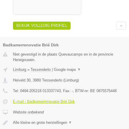
BEKIJK VOLLEDIG PROFIEL
Badkamerrenovatie Brié Dirk
Niet gevestigd in de plaats Quevaucamps en in de provincie
Henegouwen.
Limburg
»
Tessenderlo
|
Google maps
▼
Heiveld 30
,
3980
Tessenderlo
(
Limburg
)
Tel:
0494-205218 013337743
, Fax:
-
, BTW-nr:
BE 0875575448
E-mail › Badkamerrenovatie Brié Dirk
Website onbekend
Alle kleine en grote herstellingen
▼