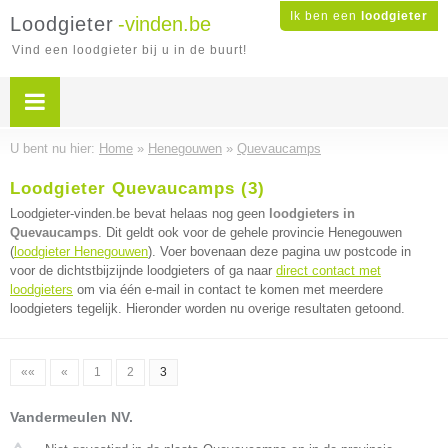
Ik ben een
loodgieter
Loodgieter
-vinden.be
Vind een loodgieter bij u in de buurt!
U bent nu hier:
Home
»
Henegouwen
»
Quevaucamps
Loodgieter Quevaucamps (3)
Loodgieter-vinden.be bevat helaas nog geen
loodgieters in
Quevaucamps
. Dit geldt ook voor de gehele provincie Henegouwen
(
loodgieter Henegouwen
). Voer bovenaan deze pagina uw postcode in
voor de dichtstbijzijnde loodgieters of ga naar
direct contact met
loodgieters
om via één e-mail in contact te komen met meerdere
loodgieters tegelijk. Hieronder worden nu overige resultaten getoond.
««
«
1
2
3
Vandermeulen NV.