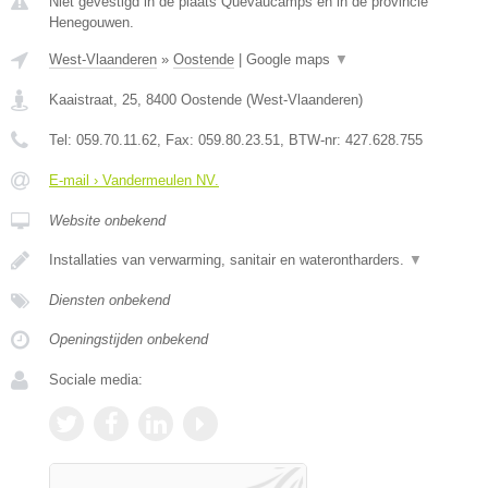
Niet gevestigd in de plaats Quevaucamps en in de provincie
Henegouwen.
West-Vlaanderen
»
Oostende
|
Google maps
▼
Kaaistraat, 25
,
8400
Oostende
(
West-Vlaanderen
)
Tel:
059.70.11.62
, Fax:
059.80.23.51
, BTW-nr:
427.628.755
E-mail › Vandermeulen NV.
Website onbekend
Installaties van verwarming, sanitair en waterontharders.
▼
Diensten onbekend
Openingstijden onbekend
Sociale media: