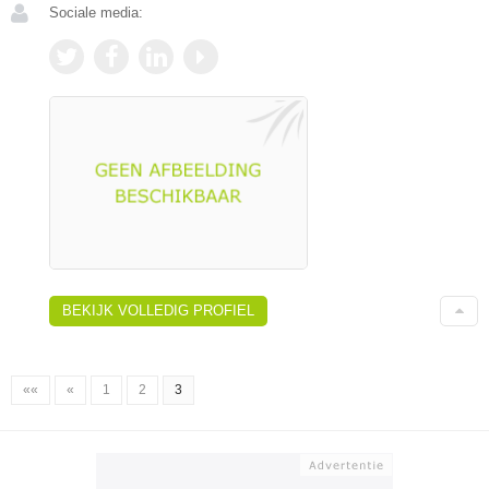
Sociale media:
BEKIJK VOLLEDIG PROFIEL
««
«
1
2
3