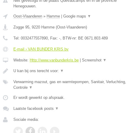
Niet gevestigd in de plaats Quevaucamps en in de provincie
Henegouwen.
Oost-Vlaanderen
»
Hamme
|
Google maps
▼
Zogge 95
,
9220
Hamme
(
Oost-Vlaanderen
)
Tel:
0032477557890
, Fax:
-
, BTW-nr:
BE 0671.803.489
E-mail › VAN BUNDER KRIS bv
Website:
Http://www.vanbunderkris.be
|
Screenshot
▼
U kan bij ons terecht voor:
▼
Verwarming mazout, gas en warmtepompen, Sanitair, Verluchting,
Controle
▼
Er wordt gewerkt op afspraak.
Laatste facebook posts
▼
Sociale media: