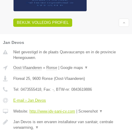
BEKIJK VOLLEDIG PROFIEL
Jan Devos
Niet gevestigd in de plaats Quevaucamps en in de provincie
Henegouwen.
Oost-Vlaanderen
»
Ronse
|
Google maps
▼
Floreal 25
,
9600
Ronse
(
Oost-Vlaanderen
)
Tel:
0473555418
, Fax:
-
, BTW-nr:
0843619886
E-mail › Jan Devos
Website:
http://www.jdv-sani-cv.com
|
Screenshot
▼
Jan Devos is een ervaren installateur van sanitair, centrale
verwarming,
▼