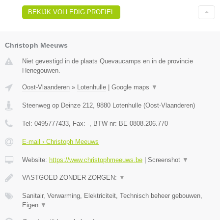
BEKIJK VOLLEDIG PROFIEL
Christoph Meeuws
Niet gevestigd in de plaats Quevaucamps en in de provincie
Henegouwen.
Oost-Vlaanderen
»
Lotenhulle
|
Google maps
▼
Steenweg op Deinze 212
,
9880
Lotenhulle
(
Oost-Vlaanderen
)
Tel:
0495777433
, Fax:
-
, BTW-nr:
BE 0808.206.770
E-mail › Christoph Meeuws
Website:
https://www.christophmeeuws.be
|
Screenshot
▼
VASTGOED ZONDER ZORGEN:
▼
Sanitair, Verwarming, Elektriciteit, Technisch beheer gebouwen,
Eigen
▼