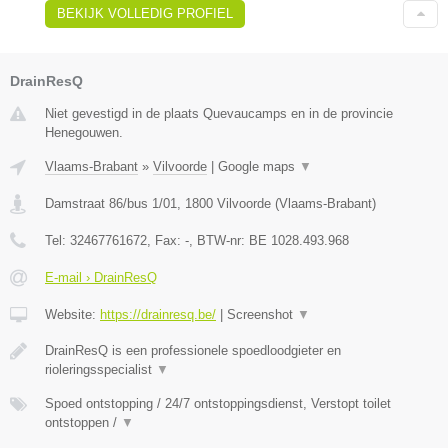
BEKIJK VOLLEDIG PROFIEL
DrainResQ
Niet gevestigd in de plaats Quevaucamps en in de provincie
Henegouwen.
Vlaams-Brabant
»
Vilvoorde
|
Google maps
▼
Damstraat 86/bus 1/01
,
1800
Vilvoorde
(
Vlaams-Brabant
)
Tel:
32467761672
, Fax:
-
, BTW-nr:
BE 1028.493.968
E-mail › DrainResQ
Website:
https://drainresq.be/
|
Screenshot
▼
DrainResQ is een professionele spoedloodgieter en
rioleringsspecialist
▼
Spoed ontstopping / 24/7 ontstoppingsdienst, Verstopt toilet
ontstoppen /
▼