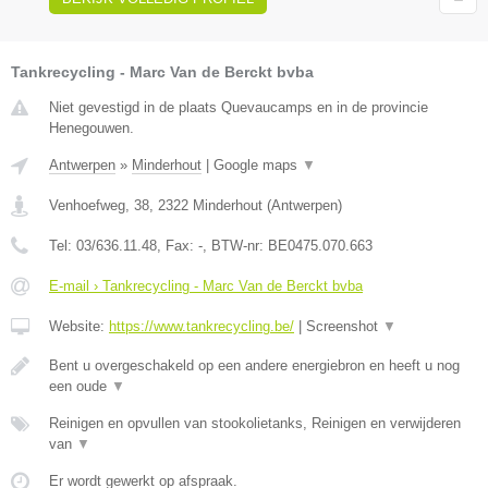
Tankrecycling - Marc Van de Berckt bvba
Niet gevestigd in de plaats Quevaucamps en in de provincie
Henegouwen.
Antwerpen
»
Minderhout
|
Google maps
▼
Venhoefweg, 38
,
2322
Minderhout
(
Antwerpen
)
Tel:
03/636.11.48
, Fax:
-
, BTW-nr:
BE0475.070.663
E-mail › Tankrecycling - Marc Van de Berckt bvba
Website:
https://www.tankrecycling.be/
|
Screenshot
▼
Bent u overgeschakeld op een andere energiebron en heeft u nog
een oude
▼
Reinigen en opvullen van stookolietanks, Reinigen en verwijderen
van
▼
Er wordt gewerkt op afspraak.