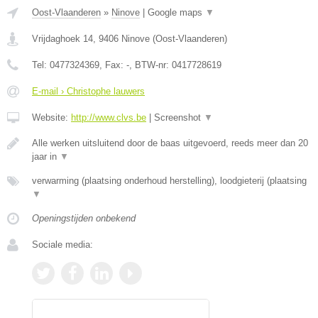
Oost-Vlaanderen
»
Ninove
|
Google maps
▼
Vrijdaghoek 14
,
9406
Ninove
(
Oost-Vlaanderen
)
Tel:
0477324369
, Fax:
-
, BTW-nr:
0417728619
E-mail › Christophe lauwers
Website:
http://www.clvs.be
|
Screenshot
▼
Alle werken uitsluitend door de baas uitgevoerd, reeds meer dan 20
jaar in
▼
verwarming (plaatsing onderhoud herstelling), loodgieterij (plaatsing
▼
Openingstijden onbekend
Sociale media: