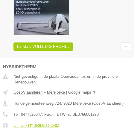
BEKIJK VOLLEDIG PROFIEL
HYBRIDETHERM
Niet gevestigd in de plaats Quevaucamps en in de provincie
Henegouwen.
Oost-Vlaanderen
»
Merelbeke
|
Google maps
▼
Hundelgemsesteenweg 724
,
9820
Merelbeke
(
Oost-Vlaanderen
)
Tel:
0477326647
, Fax:
-
, BTW-nr:
BE0766001278
E-mail › HYBRIDETHERM