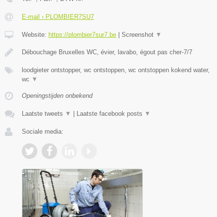
E-mail › PLOMBIER7SU7
Website:
https://plombier7sur7.be
|
Screenshot
▼
Débouchage Bruxelles WC, évier, lavabo, égout pas cher-7/7
loodgieter ontstopper, wc ontstoppen, wc ontstoppen kokend water,
wc
▼
Openingstijden onbekend
Laatste tweets
▼
|
Laatste facebook posts
▼
Sociale media: