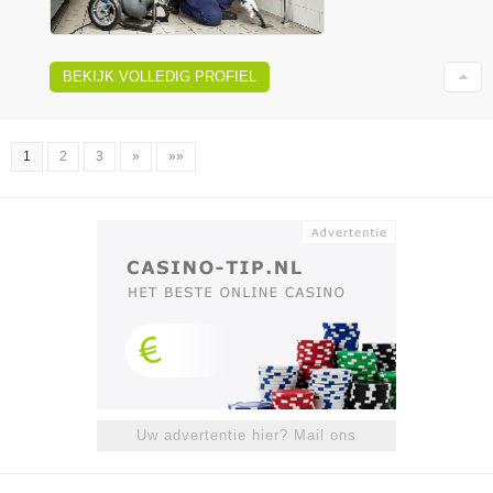
BEKIJK VOLLEDIG PROFIEL
1
2
3
»
»»
Uw advertentie hier? Mail ons