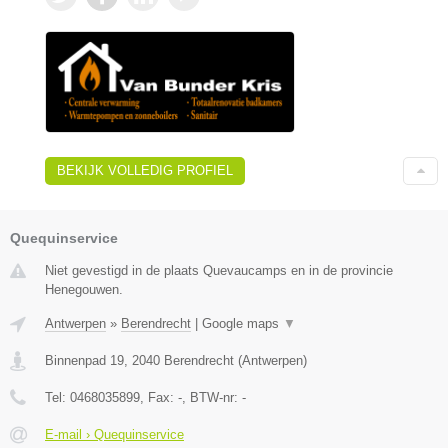
BEKIJK VOLLEDIG PROFIEL
Quequinservice
Niet gevestigd in de plaats Quevaucamps en in de provincie
Henegouwen.
Antwerpen
»
Berendrecht
|
Google maps
▼
Binnenpad 19
,
2040
Berendrecht
(
Antwerpen
)
Tel:
0468035899
, Fax:
-
, BTW-nr:
-
E-mail › Quequinservice