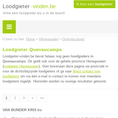
Ik ben een
loodgieter
Loodgieter
-vinden.be
Vind een loodgieter bij u in de buurt!
U bent nu hier:
Home
»
Henegouwen
»
Quevaucamps
Loodgieter Quevaucamps
Loodgieter-vinden.be bevat helaas nog geen
loodgieters in
Quevaucamps
. Dit geldt ook voor de gehele provincie Henegouwen
(
loodgieter Henegouwen
). Voer bovenaan deze pagina uw postcode in
voor de dichtstbijzijnde loodgieters of ga naar
direct contact met
loodgieters
om via één e-mail in contact te komen met meerdere
loodgieters tegelijk. Hieronder worden nu overige resultaten getoond.
1
2
3
»
»»
VAN BUNDER KRIS bv