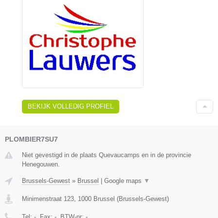
BEKIJK VOLLEDIG PROFIEL
PLOMBIER7SU7
Niet gevestigd in de plaats Quevaucamps en in de provincie
Henegouwen.
Brussels-Gewest
»
Brussel
|
Google maps
▼
Minimenstraat 123
,
1000
Brussel
(
Brussels-Gewest
)
Tel:
-
, Fax:
-
, BTW-nr:
-