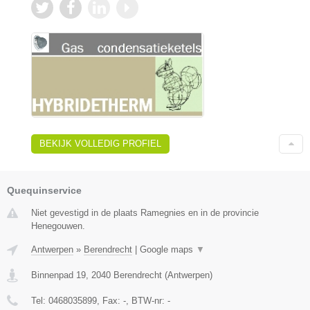
BEKIJK VOLLEDIG PROFIEL
Quequinservice
Niet gevestigd in de plaats Ramegnies en in de provincie
Henegouwen.
Antwerpen
»
Berendrecht
|
Google maps
▼
Binnenpad 19
,
2040
Berendrecht
(
Antwerpen
)
Tel:
0468035899
, Fax:
-
, BTW-nr:
-