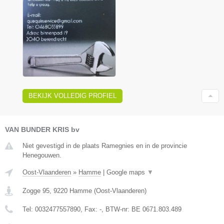
BEKIJK VOLLEDIG PROFIEL
VAN BUNDER KRIS bv
Niet gevestigd in de plaats Ramegnies en in de provincie
Henegouwen.
Oost-Vlaanderen
»
Hamme
|
Google maps
▼
Zogge 95
,
9220
Hamme
(
Oost-Vlaanderen
)
Tel:
0032477557890
, Fax:
-
, BTW-nr:
BE 0671.803.489