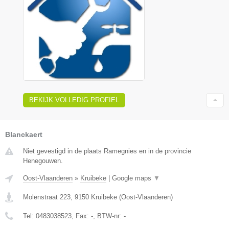
BEKIJK VOLLEDIG PROFIEL
Blanckaert
Niet gevestigd in de plaats Ramegnies en in de provincie
Henegouwen.
Oost-Vlaanderen
»
Kruibeke
|
Google maps
▼
Molenstraat 223
,
9150
Kruibeke
(
Oost-Vlaanderen
)
Tel:
0483038523
, Fax:
-
, BTW-nr:
-