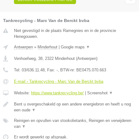
Tankrecycling - Marc Van de Berckt bvba
Niet gevestigd in de plaats Ramegnies en in de provincie
Henegouwen.
Antwerpen
»
Minderhout
|
Google maps
▼
Venhoefweg, 38
,
2322
Minderhout
(
Antwerpen
)
Tel:
03/636.11.48
, Fax:
-
, BTW-nr:
BE0475.070.663
E-mail › Tankrecycling - Marc Van de Berckt bvba
Website:
https://www.tankrecycling.be/
|
Screenshot
▼
Bent u overgeschakeld op een andere energiebron en heeft u nog
een oude
▼
Reinigen en opvullen van stookolietanks, Reinigen en verwijderen
van
▼
Er wordt gewerkt op afspraak.