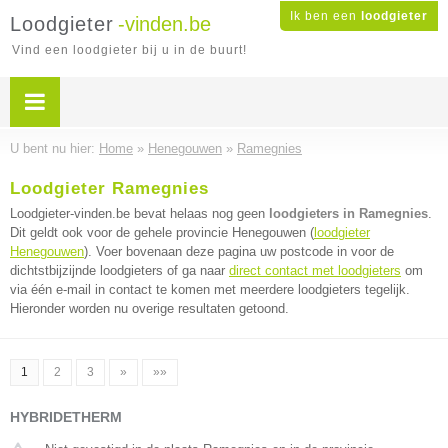
Ik ben een
loodgieter
Loodgieter
-vinden.be
Vind een loodgieter bij u in de buurt!
U bent nu hier:
Home
»
Henegouwen
»
Ramegnies
Loodgieter Ramegnies
Loodgieter-vinden.be bevat helaas nog geen
loodgieters in Ramegnies
.
Dit geldt ook voor de gehele provincie Henegouwen (
loodgieter
Henegouwen
). Voer bovenaan deze pagina uw postcode in voor de
dichtstbijzijnde loodgieters of ga naar
direct contact met loodgieters
om
via één e-mail in contact te komen met meerdere loodgieters tegelijk.
Hieronder worden nu overige resultaten getoond.
1
2
3
»
»»
HYBRIDETHERM