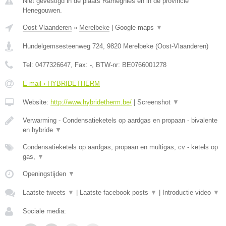
Niet gevestigd in de plaats Ramegnies en in de provincie
Henegouwen.
Oost-Vlaanderen
»
Merelbeke
|
Google maps
▼
Hundelgemsesteenweg 724
,
9820
Merelbeke
(
Oost-Vlaanderen
)
Tel:
0477326647
, Fax:
-
, BTW-nr:
BE0766001278
E-mail › HYBRIDETHERM
Website:
http://www.hybridetherm.be/
|
Screenshot
▼
Verwarming - Condensatieketels op aardgas en propaan - bivalente
en hybride
▼
Condensatieketels op aardgas, propaan en multigas, cv - ketels op
gas,
▼
Openingstijden
▼
Laatste tweets
▼
|
Laatste facebook posts
▼
|
Introductie video
▼
Sociale media: