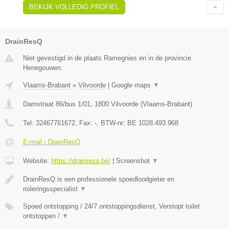
BEKIJK VOLLEDIG PROFIEL
DrainResQ
Niet gevestigd in de plaats Ramegnies en in de provincie
Henegouwen.
Vlaams-Brabant
»
Vilvoorde
|
Google maps
▼
Damstraat 86/bus 1/01
,
1800
Vilvoorde
(
Vlaams-Brabant
)
Tel:
32467761672
, Fax:
-
, BTW-nr:
BE 1028.493.968
E-mail › DrainResQ
Website:
https://drainresq.be/
|
Screenshot
▼
DrainResQ is een professionele spoedloodgieter en
rioleringsspecialist
▼
Spoed ontstopping / 24/7 ontstoppingsdienst, Verstopt toilet
ontstoppen /
▼