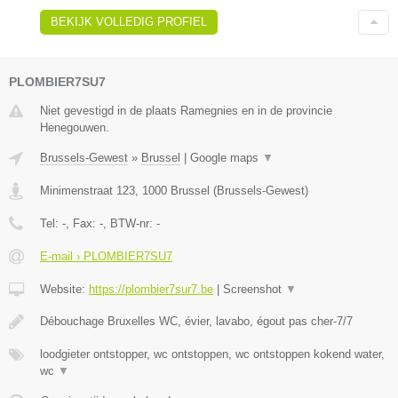
BEKIJK VOLLEDIG PROFIEL
PLOMBIER7SU7
Niet gevestigd in de plaats Ramegnies en in de provincie
Henegouwen.
Brussels-Gewest
»
Brussel
|
Google maps
▼
Minimenstraat 123
,
1000
Brussel
(
Brussels-Gewest
)
Tel:
-
, Fax:
-
, BTW-nr:
-
E-mail › PLOMBIER7SU7
Website:
https://plombier7sur7.be
|
Screenshot
▼
Débouchage Bruxelles WC, évier, lavabo, égout pas cher-7/7
loodgieter ontstopper, wc ontstoppen, wc ontstoppen kokend water,
wc
▼