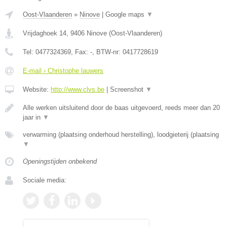
Oost-Vlaanderen
»
Ninove
|
Google maps
▼
Vrijdaghoek 14
,
9406
Ninove
(
Oost-Vlaanderen
)
Tel:
0477324369
, Fax:
-
, BTW-nr:
0417728619
E-mail › Christophe lauwers
Website:
http://www.clvs.be
|
Screenshot
▼
Alle werken uitsluitend door de baas uitgevoerd, reeds meer dan 20
jaar in
▼
verwarming (plaatsing onderhoud herstelling), loodgieterij (plaatsing
▼
Openingstijden onbekend
Sociale media: