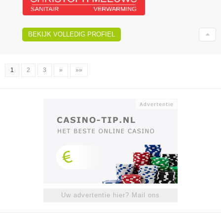
BEKIJK VOLLEDIG PROFIEL
1
2
3
»
»»
Uw advertentie hier? Mail ons