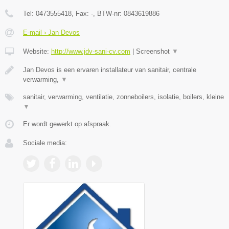
Tel:
0473555418
, Fax:
-
, BTW-nr:
0843619886
E-mail › Jan Devos
Website:
http://www.jdv-sani-cv.com
|
Screenshot
▼
Jan Devos is een ervaren installateur van sanitair, centrale
verwarming,
▼
sanitair, verwarming, ventilatie, zonneboilers, isolatie, boilers, kleine
▼
Er wordt gewerkt op afspraak.
Sociale media: