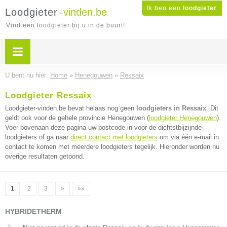
Ik ben een
loodgieter
Loodgieter
-vinden.be
Vind een loodgieter bij u in de buurt!
U bent nu hier:
Home
»
Henegouwen
»
Ressaix
Loodgieter Ressaix
Loodgieter-vinden.be bevat helaas nog geen
loodgieters in Ressaix
. Dit
geldt ook voor de gehele provincie Henegouwen (
loodgieter Henegouwen
).
Voer bovenaan deze pagina uw postcode in voor de dichtstbijzijnde
loodgieters of ga naar
direct contact met loodgieters
om via één e-mail in
contact te komen met meerdere loodgieters tegelijk. Hieronder worden nu
overige resultaten getoond.
1
2
3
»
»»
HYBRIDETHERM