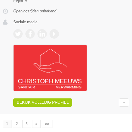
Eigen
▼
Openingstijden onbekend
Sociale media:
BEKIJK VOLLEDIG PROFIEL
1
2
3
»
»»