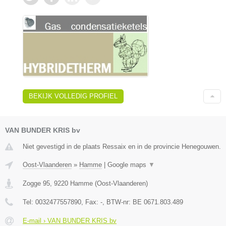
BEKIJK VOLLEDIG PROFIEL
VAN BUNDER KRIS bv
Niet gevestigd in de plaats Ressaix en in de provincie Henegouwen.
Oost-Vlaanderen
»
Hamme
|
Google maps
▼
Zogge 95
,
9220
Hamme
(
Oost-Vlaanderen
)
Tel:
0032477557890
, Fax:
-
, BTW-nr:
BE 0671.803.489
E-mail › VAN BUNDER KRIS bv