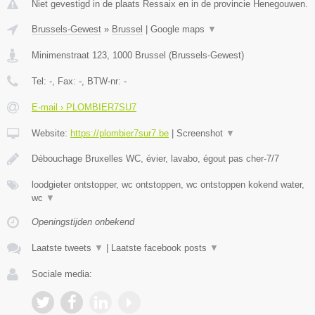
Niet gevestigd in de plaats Ressaix en in de provincie Henegouwen.
Brussels-Gewest
»
Brussel
|
Google maps
▼
Minimenstraat 123
,
1000
Brussel
(
Brussels-Gewest
)
Tel:
-
, Fax:
-
, BTW-nr:
-
E-mail › PLOMBIER7SU7
Website:
https://plombier7sur7.be
|
Screenshot
▼
Débouchage Bruxelles WC, évier, lavabo, égout pas cher-7/7
loodgieter ontstopper, wc ontstoppen, wc ontstoppen kokend water,
wc
▼
Openingstijden onbekend
Laatste tweets
▼
|
Laatste facebook posts
▼
Sociale media: