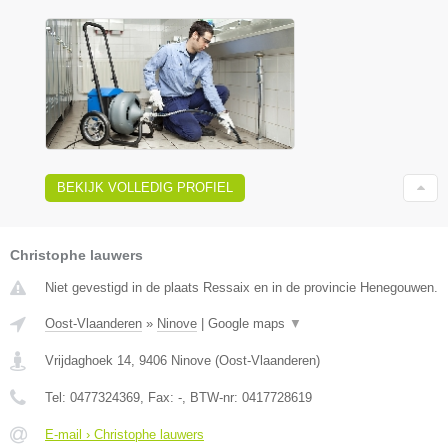
BEKIJK VOLLEDIG PROFIEL
Christophe lauwers
Niet gevestigd in de plaats Ressaix en in de provincie Henegouwen.
Oost-Vlaanderen
»
Ninove
|
Google maps
▼
Vrijdaghoek 14
,
9406
Ninove
(
Oost-Vlaanderen
)
Tel:
0477324369
, Fax:
-
, BTW-nr:
0417728619
E-mail › Christophe lauwers