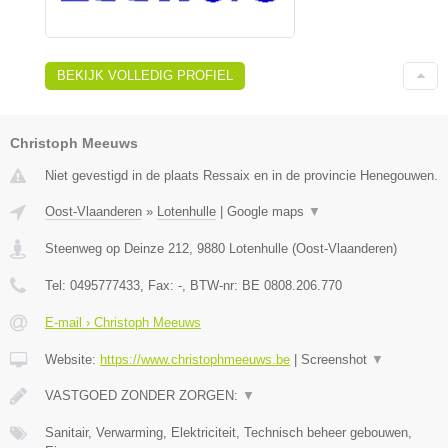
BEKIJK VOLLEDIG PROFIEL
Christoph Meeuws
Niet gevestigd in de plaats Ressaix en in de provincie Henegouwen.
Oost-Vlaanderen
»
Lotenhulle
|
Google maps
▼
Steenweg op Deinze 212
,
9880
Lotenhulle
(
Oost-Vlaanderen
)
Tel:
0495777433
, Fax:
-
, BTW-nr:
BE 0808.206.770
E-mail › Christoph Meeuws
Website:
https://www.christophmeeuws.be
|
Screenshot
▼
VASTGOED ZONDER ZORGEN:
▼
Sanitair, Verwarming, Elektriciteit, Technisch beheer gebouwen,