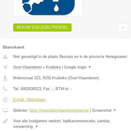
BEKIJK VOLLEDIG PROFIEL
Blanckaert
Niet gevestigd in de plaats Ressaix en in de provincie Henegouwen.
Oost-Vlaanderen
»
Kruibeke
|
Google maps
▼
Molenstraat 223
,
9150
Kruibeke
(
Oost-Vlaanderen
)
Tel:
0483038523
, Fax:
-
, BTW-nr:
-
E-mail › Blanckaert
Website:
https://www.blanckaertloodgieter.be
|
Screenshot
▼
Voor alle loodgieters werken: badkamerrenovatie, sanitair,
verwarming,
▼