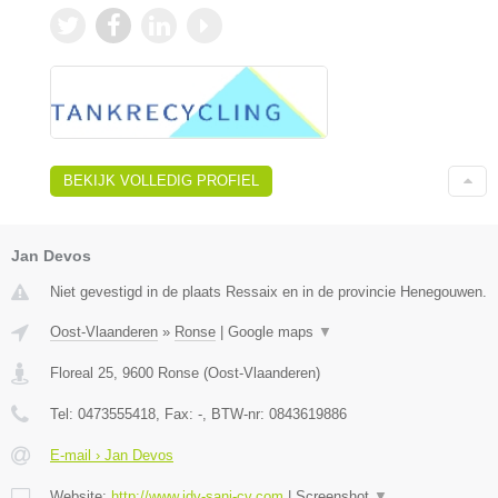
BEKIJK VOLLEDIG PROFIEL
Jan Devos
Niet gevestigd in de plaats Ressaix en in de provincie Henegouwen.
Oost-Vlaanderen
»
Ronse
|
Google maps
▼
Floreal 25
,
9600
Ronse
(
Oost-Vlaanderen
)
Tel:
0473555418
, Fax:
-
, BTW-nr:
0843619886
E-mail › Jan Devos
Website:
http://www.jdv-sani-cv.com
|
Screenshot
▼