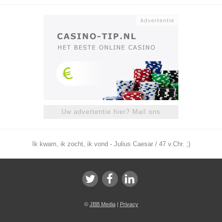
Uw advertentie hier? Mail ons
Ik kwam, ik zocht, ik vond - Julius Caesar / 47 v.Chr. ;)
©
JBB Media
|
Privacy