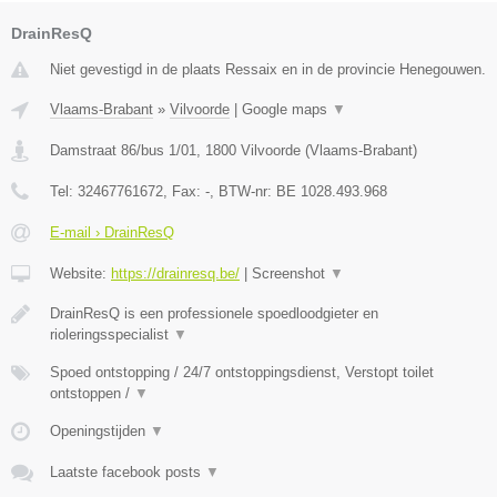
DrainResQ
Niet gevestigd in de plaats Ressaix en in de provincie Henegouwen.
Vlaams-Brabant
»
Vilvoorde
|
Google maps
▼
Damstraat 86/bus 1/01
,
1800
Vilvoorde
(
Vlaams-Brabant
)
Tel:
32467761672
, Fax:
-
, BTW-nr:
BE 1028.493.968
E-mail › DrainResQ
Website:
https://drainresq.be/
|
Screenshot
▼
DrainResQ is een professionele spoedloodgieter en
rioleringsspecialist
▼
Spoed ontstopping / 24/7 ontstoppingsdienst, Verstopt toilet
ontstoppen /
▼
Openingstijden
▼
Laatste facebook posts
▼