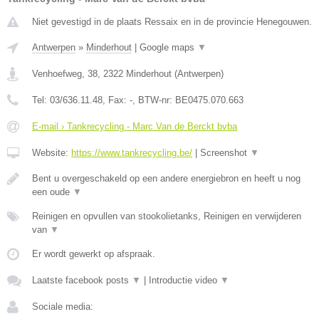
Niet gevestigd in de plaats Ressaix en in de provincie Henegouwen.
Antwerpen
»
Minderhout
|
Google maps
▼
Venhoefweg, 38
,
2322
Minderhout
(
Antwerpen
)
Tel:
03/636.11.48
, Fax:
-
, BTW-nr:
BE0475.070.663
E-mail › Tankrecycling - Marc Van de Berckt bvba
Website:
https://www.tankrecycling.be/
|
Screenshot
▼
Bent u overgeschakeld op een andere energiebron en heeft u nog
een oude
▼
Reinigen en opvullen van stookolietanks, Reinigen en verwijderen
van
▼
Er wordt gewerkt op afspraak.
Laatste facebook posts
▼
|
Introductie video
▼
Sociale media: