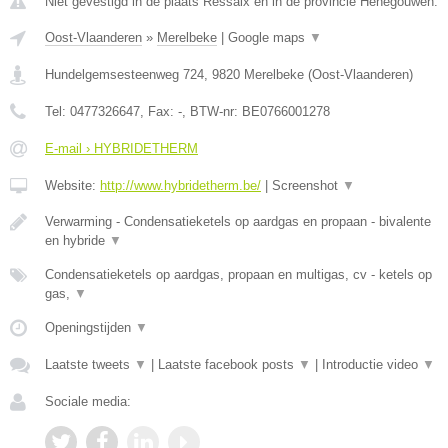
Niet gevestigd in de plaats Ressaix en in de provincie Henegouwen.
Oost-Vlaanderen
»
Merelbeke
|
Google maps
▼
Hundelgemsesteenweg 724
,
9820
Merelbeke
(
Oost-Vlaanderen
)
Tel:
0477326647
, Fax:
-
, BTW-nr:
BE0766001278
E-mail › HYBRIDETHERM
Website:
http://www.hybridetherm.be/
|
Screenshot
▼
Verwarming - Condensatieketels op aardgas en propaan - bivalente
en hybride
▼
Condensatieketels op aardgas, propaan en multigas, cv - ketels op
gas,
▼
Openingstijden
▼
Laatste tweets
▼
|
Laatste facebook posts
▼
|
Introductie video
▼
Sociale media: