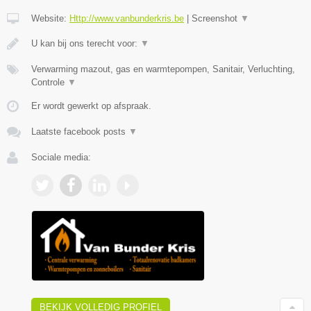
Website:
Http://www.vanbunderkris.be
|
Screenshot
▼
U kan bij ons terecht voor:
▼
Verwarming mazout, gas en warmtepompen, Sanitair, Verluchting,
Controle
▼
Er wordt gewerkt op afspraak.
Laatste facebook posts
▼
Sociale media:
BEKIJK VOLLEDIG PROFIEL