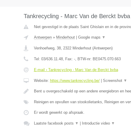
Tankrecycling - Marc Van de Berckt bvba
Niet gevestigd in de plaats Saint Ghislain en in de prov
Antwerpen
»
Minderhout
|
Google maps
▼
Venhoefweg, 38
,
2322
Minderhout
(
Antwerpen
)
Tel:
03/636.11.48
, Fax:
-
, BTW-nr:
BE0475.070.663
E-mail › Tankrecycling - Marc Van de Berckt bvba
Website:
https://www.tankrecycling.be/
|
Screenshot
▼
Bent u overgeschakeld op een andere energiebron en he
Reinigen en opvullen van stookolietanks, Reinigen en ve
Er wordt gewerkt op afspraak.
Laatste facebook posts
▼
|
Introductie video
▼