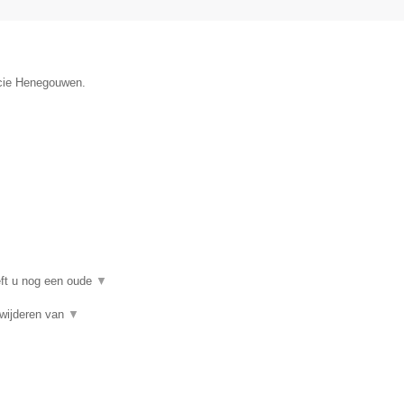
incie Henegouwen.
eft u nog een oude
▼
rwijderen van
▼