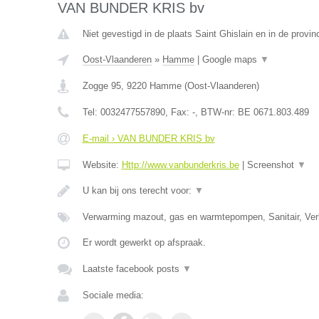
VAN BUNDER KRIS bv
Niet gevestigd in de plaats Saint Ghislain en in de prov
Oost-Vlaanderen
»
Hamme
|
Google maps
▼
Zogge 95
,
9220
Hamme
(
Oost-Vlaanderen
)
Tel:
0032477557890
, Fax:
-
, BTW-nr:
BE 0671.803.489
E-mail › VAN BUNDER KRIS bv
Website:
Http://www.vanbunderkris.be
|
Screenshot
▼
U kan bij ons terecht voor:
▼
Verwarming mazout, gas en warmtepompen, Sanitair, Verl
Er wordt gewerkt op afspraak.
Laatste facebook posts
▼
Sociale media: