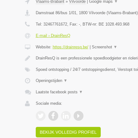
Vlaams-Brabant
»
Vilvoorde
|
Google maps
▼
Damstraat 86/bus 1/01
,
1800
Vilvoorde
(
Vlaams-Brabant
)
Tel:
32467761672
, Fax:
-
, BTW-nr:
BE 1028.493.968
E-mail › DrainResQ
Website:
https://drainresq.be/
|
Screenshot
▼
DrainResQ is een professionele spoedloodgieter en rioler
Spoed ontstopping / 24/7 ontstoppingsdienst, Verstopt to
Openingstijden
▼
Laatste facebook posts
▼
Sociale media:
BEKIJK VOLLEDIG PROFIEL