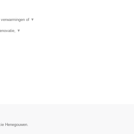
e verwarmingen of
▼
renovatie,
▼
incie Henegouwen.