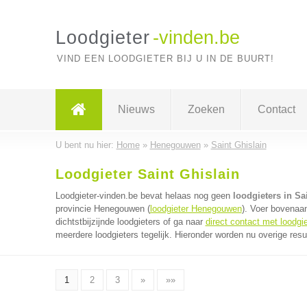
Loodgieter
-vinden.be
VIND EEN LOODGIETER BIJ U IN DE BUURT!
Nieuws
Zoeken
Contact
U bent nu hier:
Home
»
Henegouwen
»
Saint Ghislain
Loodgieter Saint Ghislain
Loodgieter-vinden.be bevat helaas nog geen
loodgieters in Sa
provincie Henegouwen (
loodgieter Henegouwen
). Voer bovenaa
dichtstbijzijnde loodgieters of ga naar
direct contact met loodgi
meerdere loodgieters tegelijk. Hieronder worden nu overige resu
1
2
3
»
»»