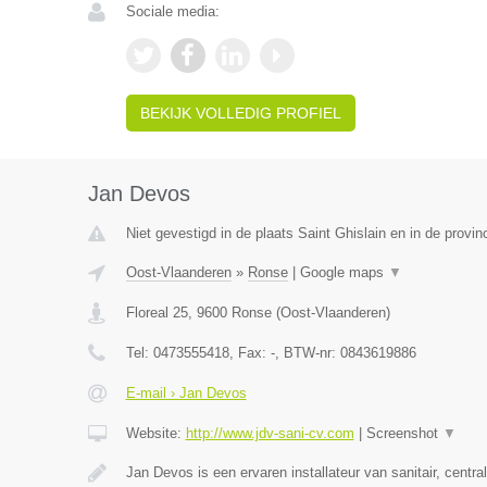
Sociale media:
BEKIJK VOLLEDIG PROFIEL
Jan Devos
Niet gevestigd in de plaats Saint Ghislain en in de prov
Oost-Vlaanderen
»
Ronse
|
Google maps
▼
Floreal 25
,
9600
Ronse
(
Oost-Vlaanderen
)
Tel:
0473555418
, Fax:
-
, BTW-nr:
0843619886
E-mail › Jan Devos
Website:
http://www.jdv-sani-cv.com
|
Screenshot
▼
Jan Devos is een ervaren installateur van sanitair, centr