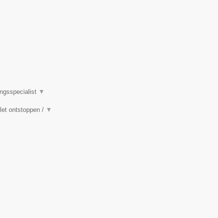
ingsspecialist
▼
ilet ontstoppen /
▼