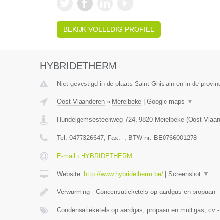
BEKIJK VOLLEDIG PROFIEL
HYBRIDETHERM
Niet gevestigd in de plaats Saint Ghislain en in de prov
Oost-Vlaanderen
»
Merelbeke
|
Google maps
▼
Hundelgemsesteenweg 724
,
9820
Merelbeke
(
Oost-Vlaan
Tel:
0477326647
, Fax:
-
, BTW-nr:
BE0766001278
E-mail › HYBRIDETHERM
Website:
http://www.hybridetherm.be/
|
Screenshot
▼
Verwarming - Condensatieketels op aardgas en propaan -
Condensatieketels op aardgas, propaan en multigas, cv -