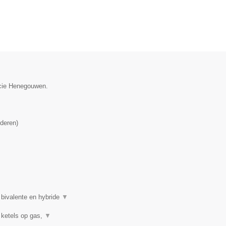
incie Henegouwen.
deren
)
 bivalente en hybride
▼
 ketels op gas,
▼