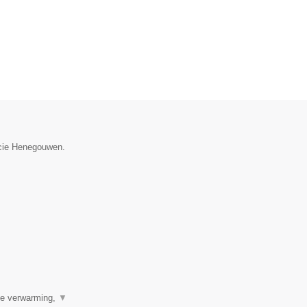
incie Henegouwen.
ale verwarming,
▼