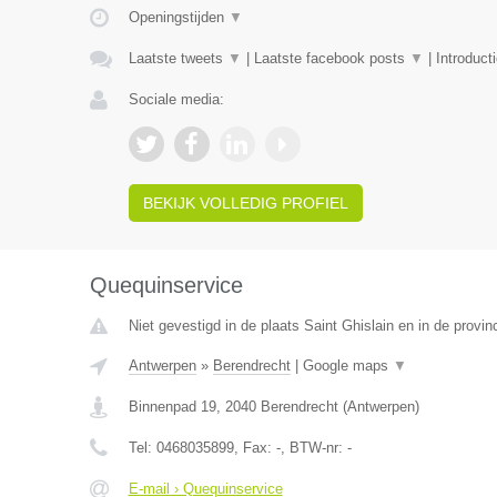
Openingstijden
▼
Laatste tweets
▼
|
Laatste facebook posts
▼
|
Introduct
Sociale media:
BEKIJK VOLLEDIG PROFIEL
Quequinservice
Niet gevestigd in de plaats Saint Ghislain en in de prov
Antwerpen
»
Berendrecht
|
Google maps
▼
Binnenpad 19
,
2040
Berendrecht
(
Antwerpen
)
Tel:
0468035899
, Fax:
-
, BTW-nr:
-
E-mail › Quequinservice