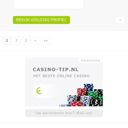
BEKIJK VOLLEDIG PROFIEL
1
2
3
»
»»
Uw advertentie hier? Mail ons