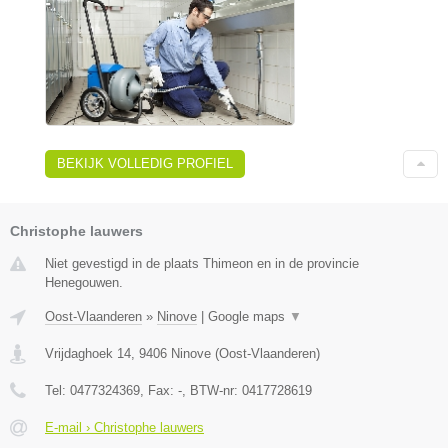
BEKIJK VOLLEDIG PROFIEL
Christophe lauwers
Niet gevestigd in de plaats Thimeon en in de provincie
Henegouwen.
Oost-Vlaanderen
»
Ninove
|
Google maps
▼
Vrijdaghoek 14
,
9406
Ninove
(
Oost-Vlaanderen
)
Tel:
0477324369
, Fax:
-
, BTW-nr:
0417728619
E-mail › Christophe lauwers