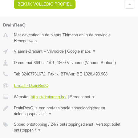
BEKIJK VOLLEDIG PROFIEL
DrainResQ
Niet gevestigd in de plaats Thimeon en in de provincie
Henegouwen.
Vlaams-Brabant
»
Vilvoorde
|
Google maps
▼
Damstraat 86/bus 1/01
,
1800
Vilvoorde
(
Vlaams-Brabant
)
Tel:
32467761672
, Fax:
-
, BTW-nr:
BE 1028.493.968
E-mail › DrainResQ
Website:
https://drainresq.be/
|
Screenshot
▼
DrainResQ is een professionele spoedloodgieter en
rioleringsspecialist
▼
Spoed ontstopping / 24/7 ontstoppingsdienst, Verstopt toilet
ontstoppen /
▼