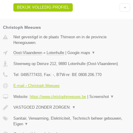
BEKIJK VOLLEDIG PROFIEL
Christoph Meeuws
Niet gevestigd in de plaats Thimeon en in de provincie
Henegouwen.
Oost-Vlaanderen
»
Lotenhulle
|
Google maps
▼
Steenweg op Deinze 212
,
9880
Lotenhulle
(
Oost-Vlaanderen
)
Tel:
0495777433
, Fax:
-
, BTW-nr:
BE 0808.206.770
E-mail › Christoph Meeuws
Website:
https://www.christophmeeuws.be
|
Screenshot
▼
VASTGOED ZONDER ZORGEN:
▼
Sanitair, Verwarming, Elektriciteit, Technisch beheer gebouwen,
Eigen
▼