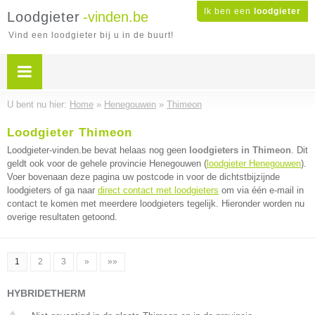
Ik ben een
loodgieter
Loodgieter
-vinden.be
Vind een loodgieter bij u in de buurt!
U bent nu hier:
Home
»
Henegouwen
»
Thimeon
Loodgieter Thimeon
Loodgieter-vinden.be bevat helaas nog geen
loodgieters in Thimeon
. Dit
geldt ook voor de gehele provincie Henegouwen (
loodgieter Henegouwen
).
Voer bovenaan deze pagina uw postcode in voor de dichtstbijzijnde
loodgieters of ga naar
direct contact met loodgieters
om via één e-mail in
contact te komen met meerdere loodgieters tegelijk. Hieronder worden nu
overige resultaten getoond.
1
2
3
»
»»
HYBRIDETHERM