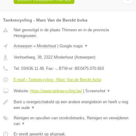
Tankrecycling - Marc Van de Berckt bvba
Niet gevestigd in de plaats Thimeon en in de provincie
Henegouwen.
Antwerpen
»
Minderhout
|
Google maps
▼
Venhoefweg, 38
,
2322
Minderhout
(
Antwerpen
)
Tel:
03/636.11.48
, Fax:
-
, BTW-nr:
BE0475.070.663
E-mail › Tankrecycling - Marc Van de Berckt bvba
Website:
https://www.tankrecycling.be/
|
Screenshot
▼
Bent u overgeschakeld op een andere energiebron en heeft u nog
een oude
▼
Reinigen en opvullen van stookolietanks, Reinigen en verwijderen
van
▼
Er wordt gewerkt op afspraak.