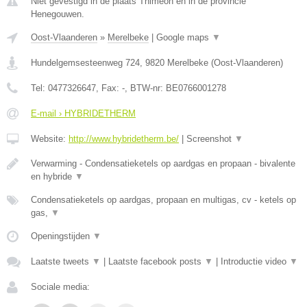
Niet gevestigd in de plaats Thimeon en in de provincie
Henegouwen.
Oost-Vlaanderen
»
Merelbeke
|
Google maps
▼
Hundelgemsesteenweg 724
,
9820
Merelbeke
(
Oost-Vlaanderen
)
Tel:
0477326647
, Fax:
-
, BTW-nr:
BE0766001278
E-mail › HYBRIDETHERM
Website:
http://www.hybridetherm.be/
|
Screenshot
▼
Verwarming - Condensatieketels op aardgas en propaan - bivalente
en hybride
▼
Condensatieketels op aardgas, propaan en multigas, cv - ketels op
gas,
▼
Openingstijden
▼
Laatste tweets
▼
|
Laatste facebook posts
▼
|
Introductie video
▼
Sociale media: