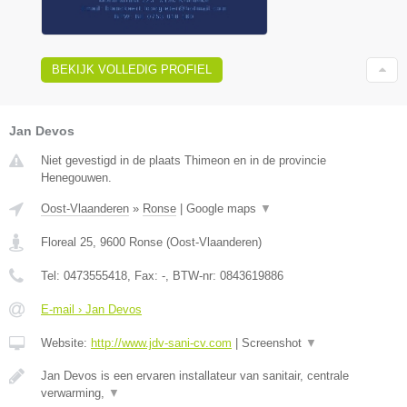
BEKIJK VOLLEDIG PROFIEL
Jan Devos
Niet gevestigd in de plaats Thimeon en in de provincie
Henegouwen.
Oost-Vlaanderen
»
Ronse
|
Google maps
▼
Floreal 25
,
9600
Ronse
(
Oost-Vlaanderen
)
Tel:
0473555418
, Fax:
-
, BTW-nr:
0843619886
E-mail › Jan Devos
Website:
http://www.jdv-sani-cv.com
|
Screenshot
▼
Jan Devos is een ervaren installateur van sanitair, centrale
verwarming,
▼