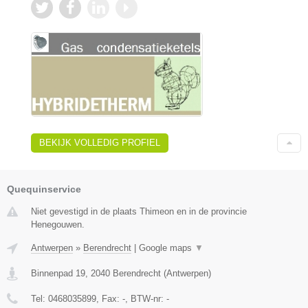
BEKIJK VOLLEDIG PROFIEL
Quequinservice
Niet gevestigd in de plaats Thimeon en in de provincie
Henegouwen.
Antwerpen
»
Berendrecht
|
Google maps
▼
Binnenpad 19
,
2040
Berendrecht
(
Antwerpen
)
Tel:
0468035899
, Fax:
-
, BTW-nr:
-