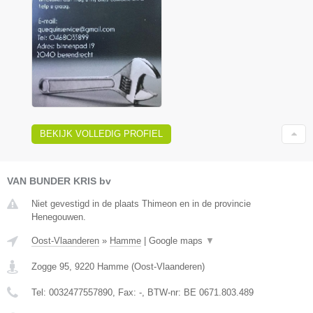
BEKIJK VOLLEDIG PROFIEL
VAN BUNDER KRIS bv
Niet gevestigd in de plaats Thimeon en in de provincie
Henegouwen.
Oost-Vlaanderen
»
Hamme
|
Google maps
▼
Zogge 95
,
9220
Hamme
(
Oost-Vlaanderen
)
Tel:
0032477557890
, Fax:
-
, BTW-nr:
BE 0671.803.489