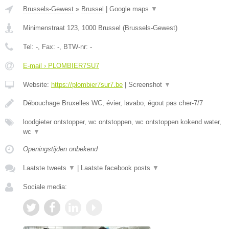
Brussels-Gewest
»
Brussel
|
Google maps
▼
Minimenstraat 123
,
1000
Brussel
(
Brussels-Gewest
)
Tel:
-
, Fax:
-
, BTW-nr:
-
E-mail › PLOMBIER7SU7
Website:
https://plombier7sur7.be
|
Screenshot
▼
Débouchage Bruxelles WC, évier, lavabo, égout pas cher-7/7
loodgieter ontstopper, wc ontstoppen, wc ontstoppen kokend water,
wc
▼
Openingstijden onbekend
Laatste tweets
▼
|
Laatste facebook posts
▼
Sociale media: