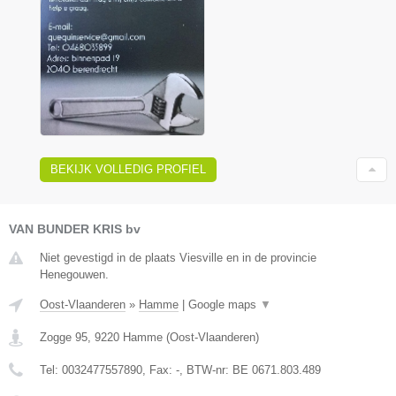
BEKIJK VOLLEDIG PROFIEL
VAN BUNDER KRIS bv
Niet gevestigd in de plaats Viesville en in de provincie
Henegouwen.
Oost-Vlaanderen
»
Hamme
|
Google maps
▼
Zogge 95
,
9220
Hamme
(
Oost-Vlaanderen
)
Tel:
0032477557890
, Fax:
-
, BTW-nr:
BE 0671.803.489