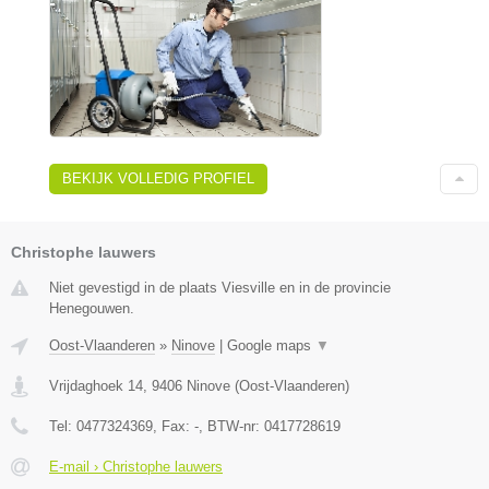
BEKIJK VOLLEDIG PROFIEL
Christophe lauwers
Niet gevestigd in de plaats Viesville en in de provincie
Henegouwen.
Oost-Vlaanderen
»
Ninove
|
Google maps
▼
Vrijdaghoek 14
,
9406
Ninove
(
Oost-Vlaanderen
)
Tel:
0477324369
, Fax:
-
, BTW-nr:
0417728619
E-mail › Christophe lauwers