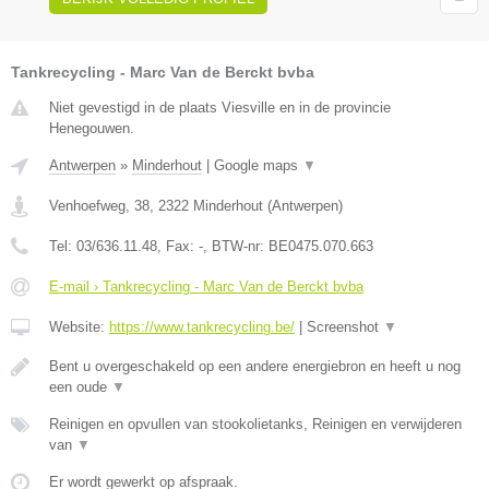
Tankrecycling - Marc Van de Berckt bvba
Niet gevestigd in de plaats Viesville en in de provincie
Henegouwen.
Antwerpen
»
Minderhout
|
Google maps
▼
Venhoefweg, 38
,
2322
Minderhout
(
Antwerpen
)
Tel:
03/636.11.48
, Fax:
-
, BTW-nr:
BE0475.070.663
E-mail › Tankrecycling - Marc Van de Berckt bvba
Website:
https://www.tankrecycling.be/
|
Screenshot
▼
Bent u overgeschakeld op een andere energiebron en heeft u nog
een oude
▼
Reinigen en opvullen van stookolietanks, Reinigen en verwijderen
van
▼
Er wordt gewerkt op afspraak.