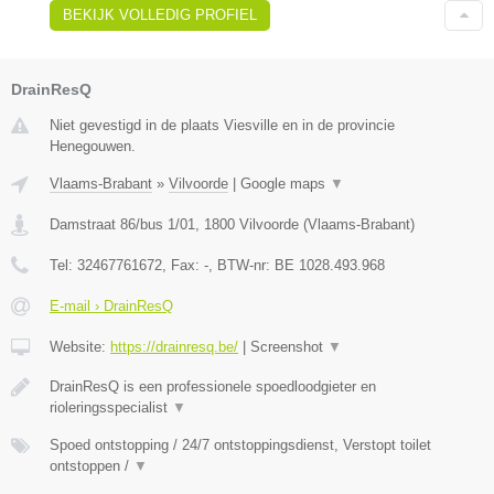
BEKIJK VOLLEDIG PROFIEL
DrainResQ
Niet gevestigd in de plaats Viesville en in de provincie
Henegouwen.
Vlaams-Brabant
»
Vilvoorde
|
Google maps
▼
Damstraat 86/bus 1/01
,
1800
Vilvoorde
(
Vlaams-Brabant
)
Tel:
32467761672
, Fax:
-
, BTW-nr:
BE 1028.493.968
E-mail › DrainResQ
Website:
https://drainresq.be/
|
Screenshot
▼
DrainResQ is een professionele spoedloodgieter en
rioleringsspecialist
▼
Spoed ontstopping / 24/7 ontstoppingsdienst, Verstopt toilet
ontstoppen /
▼