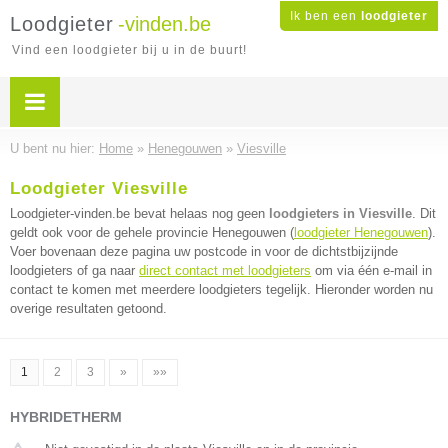
Ik ben een
loodgieter
Loodgieter
-vinden.be
Vind een loodgieter bij u in de buurt!
U bent nu hier:
Home
»
Henegouwen
»
Viesville
Loodgieter Viesville
Loodgieter-vinden.be bevat helaas nog geen
loodgieters in Viesville
. Dit
geldt ook voor de gehele provincie Henegouwen (
loodgieter Henegouwen
).
Voer bovenaan deze pagina uw postcode in voor de dichtstbijzijnde
loodgieters of ga naar
direct contact met loodgieters
om via één e-mail in
contact te komen met meerdere loodgieters tegelijk. Hieronder worden nu
overige resultaten getoond.
1
2
3
»
»»
HYBRIDETHERM