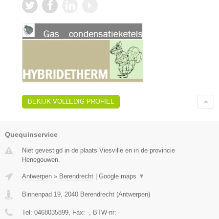
BEKIJK VOLLEDIG PROFIEL
Quequinservice
Niet gevestigd in de plaats Viesville en in de provincie
Henegouwen.
Antwerpen
»
Berendrecht
|
Google maps
▼
Binnenpad 19
,
2040
Berendrecht
(
Antwerpen
)
Tel:
0468035899
, Fax:
-
, BTW-nr:
-