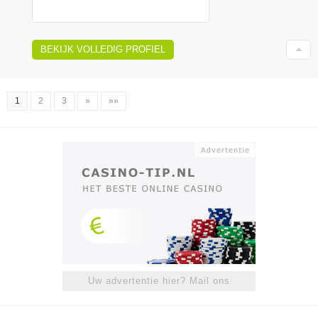
BEKIJK VOLLEDIG PROFIEL
1
2
3
»
»»
Uw advertentie hier? Mail ons