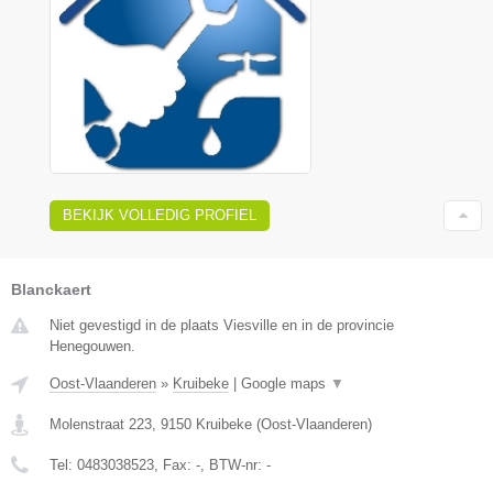
BEKIJK VOLLEDIG PROFIEL
Blanckaert
Niet gevestigd in de plaats Viesville en in de provincie
Henegouwen.
Oost-Vlaanderen
»
Kruibeke
|
Google maps
▼
Molenstraat 223
,
9150
Kruibeke
(
Oost-Vlaanderen
)
Tel:
0483038523
, Fax:
-
, BTW-nr:
-