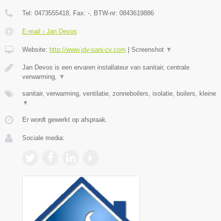
Tel:
0473555418
, Fax:
-
, BTW-nr:
0843619886
E-mail › Jan Devos
Website:
http://www.jdv-sani-cv.com
|
Screenshot
▼
Jan Devos is een ervaren installateur van sanitair, centrale
verwarming,
▼
sanitair, verwarming, ventilatie, zonneboilers, isolatie, boilers, kleine
▼
Er wordt gewerkt op afspraak.
Sociale media: