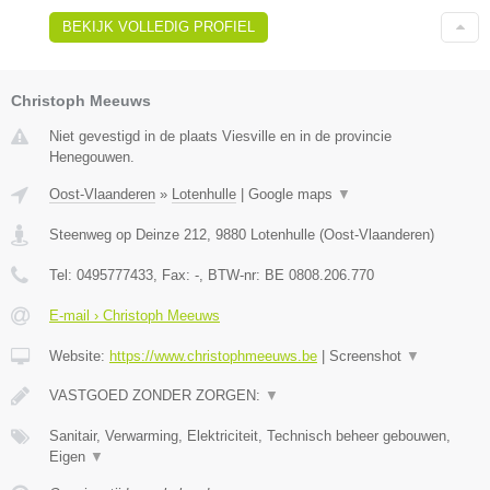
BEKIJK VOLLEDIG PROFIEL
Christoph Meeuws
Niet gevestigd in de plaats Viesville en in de provincie
Henegouwen.
Oost-Vlaanderen
»
Lotenhulle
|
Google maps
▼
Steenweg op Deinze 212
,
9880
Lotenhulle
(
Oost-Vlaanderen
)
Tel:
0495777433
, Fax:
-
, BTW-nr:
BE 0808.206.770
E-mail › Christoph Meeuws
Website:
https://www.christophmeeuws.be
|
Screenshot
▼
VASTGOED ZONDER ZORGEN:
▼
Sanitair, Verwarming, Elektriciteit, Technisch beheer gebouwen,
Eigen
▼