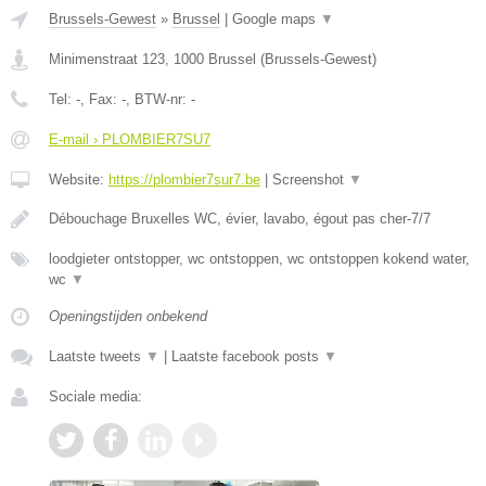
Brussels-Gewest
»
Brussel
|
Google maps
▼
Minimenstraat 123
,
1000
Brussel
(
Brussels-Gewest
)
Tel:
-
, Fax:
-
, BTW-nr:
-
E-mail › PLOMBIER7SU7
Website:
https://plombier7sur7.be
|
Screenshot
▼
Débouchage Bruxelles WC, évier, lavabo, égout pas cher-7/7
loodgieter ontstopper, wc ontstoppen, wc ontstoppen kokend water,
wc
▼
Openingstijden onbekend
Laatste tweets
▼
|
Laatste facebook posts
▼
Sociale media: