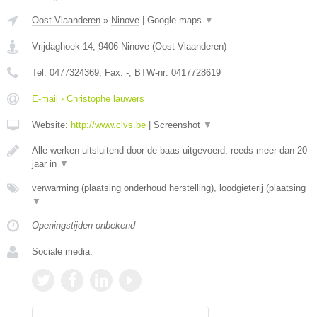
Oost-Vlaanderen
»
Ninove
|
Google maps
▼
Vrijdaghoek 14
,
9406
Ninove
(
Oost-Vlaanderen
)
Tel:
0477324369
, Fax:
-
, BTW-nr:
0417728619
E-mail › Christophe lauwers
Website:
http://www.clvs.be
|
Screenshot
▼
Alle werken uitsluitend door de baas uitgevoerd, reeds meer dan 20
jaar in
▼
verwarming (plaatsing onderhoud herstelling), loodgieterij (plaatsing
▼
Openingstijden onbekend
Sociale media: