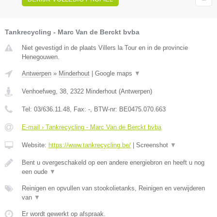
Tankrecycling - Marc Van de Berckt bvba
Niet gevestigd in de plaats Villers la Tour en in de provincie
Henegouwen.
Antwerpen
»
Minderhout
|
Google maps
▼
Venhoefweg, 38
,
2322
Minderhout
(
Antwerpen
)
Tel:
03/636.11.48
, Fax:
-
, BTW-nr:
BE0475.070.663
E-mail › Tankrecycling - Marc Van de Berckt bvba
Website:
https://www.tankrecycling.be/
|
Screenshot
▼
Bent u overgeschakeld op een andere energiebron en heeft u nog
een oude
▼
Reinigen en opvullen van stookolietanks, Reinigen en verwijderen
van
▼
Er wordt gewerkt op afspraak.