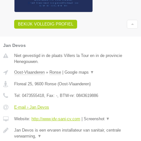
BEKIJK VOLLEDIG PROFIEL
Jan Devos
Niet gevestigd in de plaats Villers la Tour en in de provincie
Henegouwen.
Oost-Vlaanderen
»
Ronse
|
Google maps
▼
Floreal 25
,
9600
Ronse
(
Oost-Vlaanderen
)
Tel:
0473555418
, Fax:
-
, BTW-nr:
0843619886
E-mail › Jan Devos
Website:
http://www.jdv-sani-cv.com
|
Screenshot
▼
Jan Devos is een ervaren installateur van sanitair, centrale
verwarming,
▼