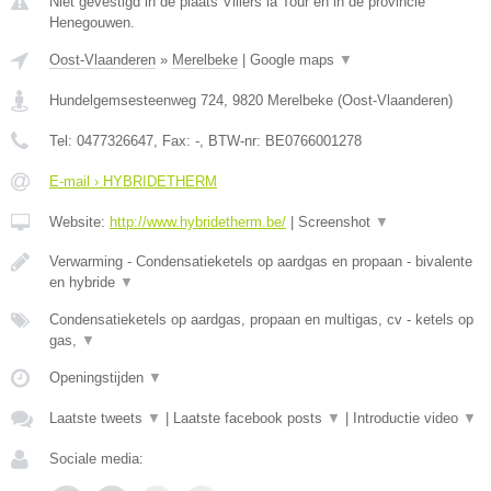
Niet gevestigd in de plaats Villers la Tour en in de provincie
Henegouwen.
Oost-Vlaanderen
»
Merelbeke
|
Google maps
▼
Hundelgemsesteenweg 724
,
9820
Merelbeke
(
Oost-Vlaanderen
)
Tel:
0477326647
, Fax:
-
, BTW-nr:
BE0766001278
E-mail › HYBRIDETHERM
Website:
http://www.hybridetherm.be/
|
Screenshot
▼
Verwarming - Condensatieketels op aardgas en propaan - bivalente
en hybride
▼
Condensatieketels op aardgas, propaan en multigas, cv - ketels op
gas,
▼
Openingstijden
▼
Laatste tweets
▼
|
Laatste facebook posts
▼
|
Introductie video
▼
Sociale media: