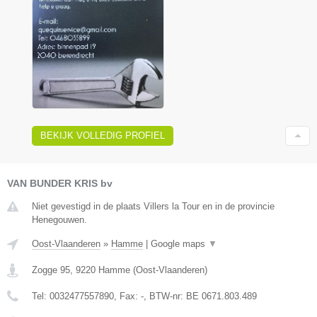
BEKIJK VOLLEDIG PROFIEL
VAN BUNDER KRIS bv
Niet gevestigd in de plaats Villers la Tour en in de provincie
Henegouwen.
Oost-Vlaanderen
»
Hamme
|
Google maps
▼
Zogge 95
,
9220
Hamme
(
Oost-Vlaanderen
)
Tel:
0032477557890
, Fax:
-
, BTW-nr:
BE 0671.803.489