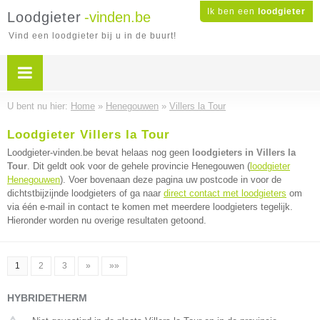
Ik ben een
loodgieter
Loodgieter
-vinden.be
Vind een loodgieter bij u in de buurt!
U bent nu hier:
Home
»
Henegouwen
»
Villers la Tour
Loodgieter Villers la Tour
Loodgieter-vinden.be bevat helaas nog geen
loodgieters in Villers la
Tour
. Dit geldt ook voor de gehele provincie Henegouwen (
loodgieter
Henegouwen
). Voer bovenaan deze pagina uw postcode in voor de
dichtstbijzijnde loodgieters of ga naar
direct contact met loodgieters
om
via één e-mail in contact te komen met meerdere loodgieters tegelijk.
Hieronder worden nu overige resultaten getoond.
1
2
3
»
»»
HYBRIDETHERM