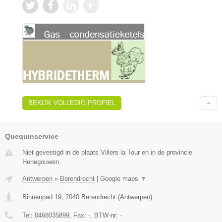
BEKIJK VOLLEDIG PROFIEL
Quequinservice
Niet gevestigd in de plaats Villers la Tour en in de provincie
Henegouwen.
Antwerpen
»
Berendrecht
|
Google maps
▼
Binnenpad 19
,
2040
Berendrecht
(
Antwerpen
)
Tel:
0468035899
, Fax:
-
, BTW-nr:
-