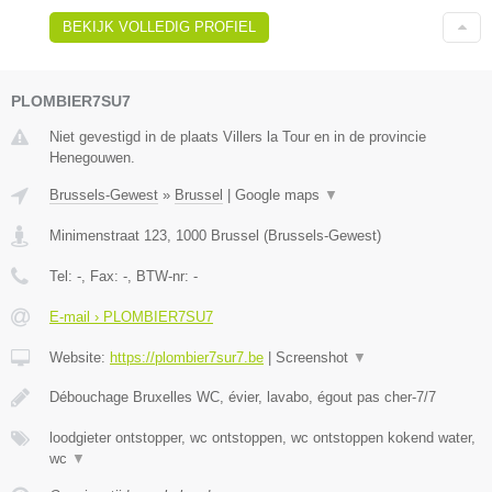
BEKIJK VOLLEDIG PROFIEL
PLOMBIER7SU7
Niet gevestigd in de plaats Villers la Tour en in de provincie
Henegouwen.
Brussels-Gewest
»
Brussel
|
Google maps
▼
Minimenstraat 123
,
1000
Brussel
(
Brussels-Gewest
)
Tel:
-
, Fax:
-
, BTW-nr:
-
E-mail › PLOMBIER7SU7
Website:
https://plombier7sur7.be
|
Screenshot
▼
Débouchage Bruxelles WC, évier, lavabo, égout pas cher-7/7
loodgieter ontstopper, wc ontstoppen, wc ontstoppen kokend water,
wc
▼