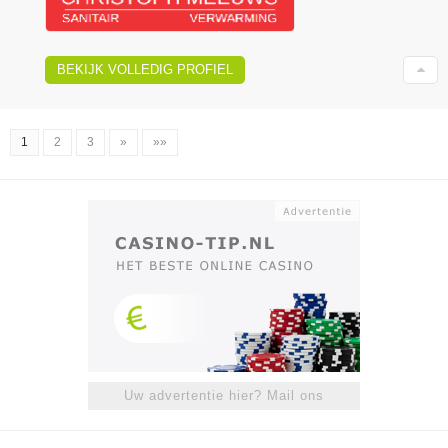
BEKIJK VOLLEDIG PROFIEL
1
2
3
»
»»
Uw advertentie hier? Mail ons