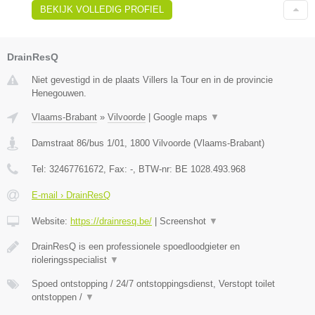
BEKIJK VOLLEDIG PROFIEL
DrainResQ
Niet gevestigd in de plaats Villers la Tour en in de provincie
Henegouwen.
Vlaams-Brabant
»
Vilvoorde
|
Google maps
▼
Damstraat 86/bus 1/01
,
1800
Vilvoorde
(
Vlaams-Brabant
)
Tel:
32467761672
, Fax:
-
, BTW-nr:
BE 1028.493.968
E-mail › DrainResQ
Website:
https://drainresq.be/
|
Screenshot
▼
DrainResQ is een professionele spoedloodgieter en
rioleringsspecialist
▼
Spoed ontstopping / 24/7 ontstoppingsdienst, Verstopt toilet
ontstoppen /
▼