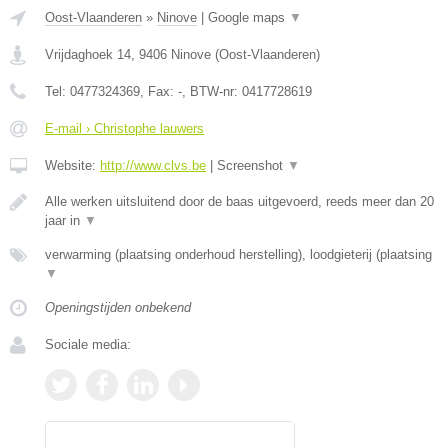
Oost-Vlaanderen
»
Ninove
|
Google maps
▼
Vrijdaghoek 14
,
9406
Ninove
(
Oost-Vlaanderen
)
Tel:
0477324369
, Fax:
-
, BTW-nr:
0417728619
E-mail › Christophe lauwers
Website:
http://www.clvs.be
|
Screenshot
▼
Alle werken uitsluitend door de baas uitgevoerd, reeds meer dan 20
jaar in
▼
verwarming (plaatsing onderhoud herstelling), loodgieterij (plaatsing
▼
Openingstijden onbekend
Sociale media: