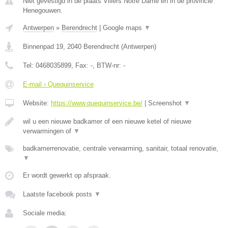
Niet gevestigd in de plaats Villers Notre Dame en in de provincie
Henegouwen.
Antwerpen
»
Berendrecht
|
Google maps
▼
Binnenpad 19
,
2040
Berendrecht
(
Antwerpen
)
Tel:
0468035899
, Fax:
-
, BTW-nr:
-
E-mail › Quequinservice
Website:
https://www.quequinservice.be/
|
Screenshot
▼
wil u een nieuwe badkamer of een nieuwe ketel of nieuwe
verwarmingen of
▼
badkamerrenovatie, centrale verwarming, sanitair, totaal renovatie,
▼
Er wordt gewerkt op afspraak.
Laatste facebook posts
▼
Sociale media: