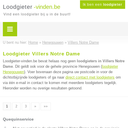
Ik ben een
loodgieter
Loodgieter
-vinden.be
Vind een loodgieter bij u in de buurt!
U bent nu hier:
Home
»
Henegouwen
»
Villers Notre Dame
Loodgieter Villers Notre Dame
Loodgieter-vinden.be bevat helaas nog geen
loodgieters in Villers Notre
Dame
. Dit geldt ook voor de gehele provincie Henegouwen (
loodgieter
Henegouwen
). Voer bovenaan deze pagina uw postcode in voor de
dichtstbijzijnde loodgieters of ga naar
direct contact met loodgieters
om
via één e-mail in contact te komen met meerdere loodgieters tegelijk.
Hieronder worden nu overige resultaten getoond.
1
2
3
»
»»
Quequinservice