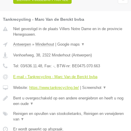
Tankrecycling - Marc Van de Berckt bvba
Niet gevestigd in de plaats Villers Notre Dame en in de provincie
Henegouwen.
Antwerpen
»
Minderhout
|
Google maps
▼
Venhoefweg, 38
,
2322
Minderhout
(
Antwerpen
)
Tel:
03/636.11.48
, Fax:
-
, BTW-nr:
BE0475.070.663
E-mail › Tankrecycling - Marc Van de Berckt bvba
Website:
https://www.tankrecycling.be/
|
Screenshot
▼
Bent u overgeschakeld op een andere energiebron en heeft u nog
een oude
▼
Reinigen en opvullen van stookolietanks, Reinigen en verwijderen
van
▼
Er wordt gewerkt op afspraak.