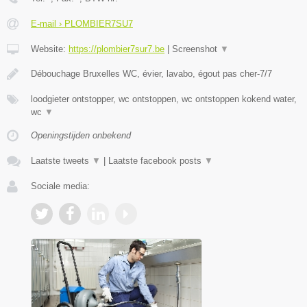
E-mail › PLOMBIER7SU7
Website:
https://plombier7sur7.be
|
Screenshot
▼
Débouchage Bruxelles WC, évier, lavabo, égout pas cher-7/7
loodgieter ontstopper, wc ontstoppen, wc ontstoppen kokend water,
wc
▼
Openingstijden onbekend
Laatste tweets
▼
|
Laatste facebook posts
▼
Sociale media: