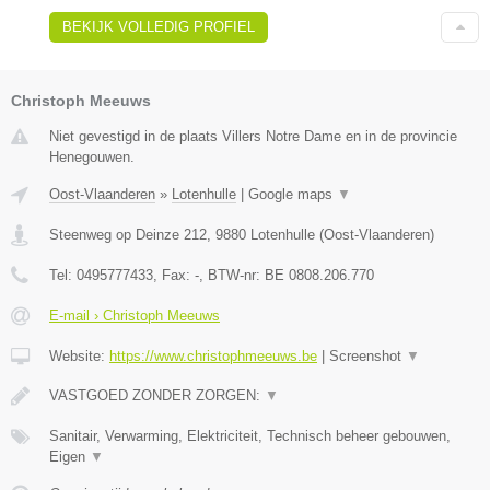
BEKIJK VOLLEDIG PROFIEL
Christoph Meeuws
Niet gevestigd in de plaats Villers Notre Dame en in de provincie
Henegouwen.
Oost-Vlaanderen
»
Lotenhulle
|
Google maps
▼
Steenweg op Deinze 212
,
9880
Lotenhulle
(
Oost-Vlaanderen
)
Tel:
0495777433
, Fax:
-
, BTW-nr:
BE 0808.206.770
E-mail › Christoph Meeuws
Website:
https://www.christophmeeuws.be
|
Screenshot
▼
VASTGOED ZONDER ZORGEN:
▼
Sanitair, Verwarming, Elektriciteit, Technisch beheer gebouwen,
Eigen
▼