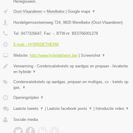
Henegouwen.
Oost-Vlaanderen
»
Merelbeke
|
Google maps
▼
Hundelgemsesteenweg 724
,
9820
Merelbeke
(
Oost-Vlaanderen
)
Tel:
0477326647
, Fax:
-
, BTW-nr:
BE0766001278
E-mail › HYBRIDETHERM
Website:
http://www.hybridetherm.be/
|
Screenshot
▼
Verwarming - Condensatieketels op aardgas en propaan - bivalente
en hybride
▼
Condensatieketels op aardgas, propaan en multigas, cv - ketels op
gas,
▼
Openingstijden
▼
Laatste tweets
▼
|
Laatste facebook posts
▼
|
Introductie video
▼
Sociale media: