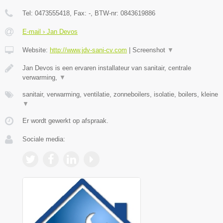
Tel:
0473555418
, Fax:
-
, BTW-nr:
0843619886
E-mail › Jan Devos
Website:
http://www.jdv-sani-cv.com
|
Screenshot
▼
Jan Devos is een ervaren installateur van sanitair, centrale
verwarming,
▼
sanitair, verwarming, ventilatie, zonneboilers, isolatie, boilers, kleine
▼
Er wordt gewerkt op afspraak.
Sociale media: