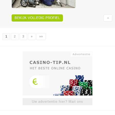
BEKIJK VOLLEDIG PROFIEL
1
2
3
»
»»
Uw advertentie hier? Mail ons