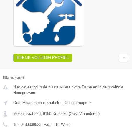
BEKIJK VOLLEDIG PROFIEL
Blanckaert
Niet gevestigd in de plaats Villers Notre Dame en in de provincie
Henegouwen.
Oost-Vlaanderen
»
Kruibeke
|
Google maps
▼
Molenstraat 223
,
9150
Kruibeke
(
Oost-Vlaanderen
)
Tel:
0483038523
, Fax:
-
, BTW-nr:
-