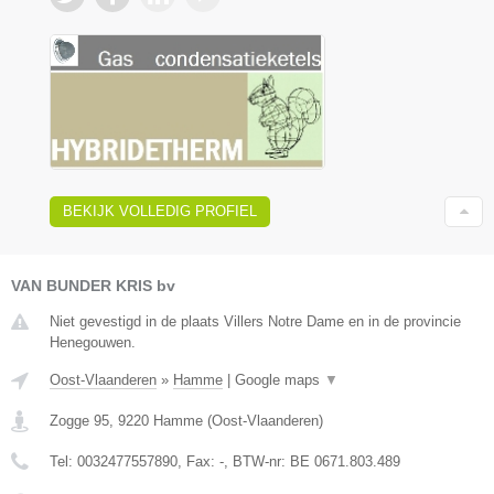
BEKIJK VOLLEDIG PROFIEL
VAN BUNDER KRIS bv
Niet gevestigd in de plaats Villers Notre Dame en in de provincie
Henegouwen.
Oost-Vlaanderen
»
Hamme
|
Google maps
▼
Zogge 95
,
9220
Hamme
(
Oost-Vlaanderen
)
Tel:
0032477557890
, Fax:
-
, BTW-nr:
BE 0671.803.489