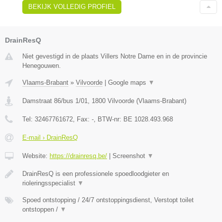
BEKIJK VOLLEDIG PROFIEL
DrainResQ
Niet gevestigd in de plaats Villers Notre Dame en in de provincie
Henegouwen.
Vlaams-Brabant
»
Vilvoorde
|
Google maps
▼
Damstraat 86/bus 1/01
,
1800
Vilvoorde
(
Vlaams-Brabant
)
Tel:
32467761672
, Fax:
-
, BTW-nr:
BE 1028.493.968
E-mail › DrainResQ
Website:
https://drainresq.be/
|
Screenshot
▼
DrainResQ is een professionele spoedloodgieter en
rioleringsspecialist
▼
Spoed ontstopping / 24/7 ontstoppingsdienst, Verstopt toilet
ontstoppen /
▼