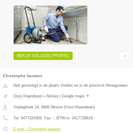
BEKIJK VOLLEDIG PROFIEL
Christophe lauwers
Niet gevestigd in de plaats Virelles en in de provincie Henegouwen.
Oost-Vlaanderen
»
Ninove
|
Google maps
▼
Vrijdaghoek 14
,
9406
Ninove
(
Oost-Vlaanderen
)
Tel:
0477324369
, Fax:
-
, BTW-nr:
0417728619
E-mail › Christophe lauwers