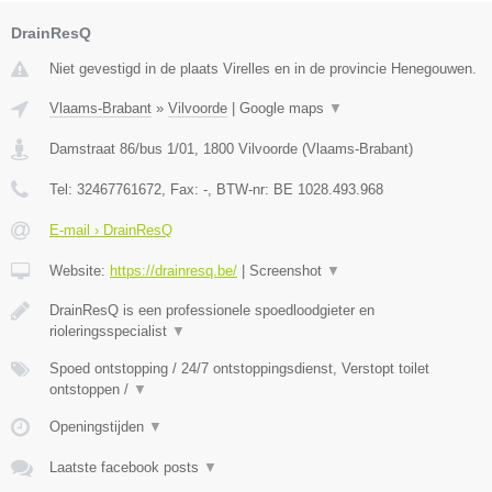
DrainResQ
Niet gevestigd in de plaats Virelles en in de provincie Henegouwen.
Vlaams-Brabant
»
Vilvoorde
|
Google maps
▼
Damstraat 86/bus 1/01
,
1800
Vilvoorde
(
Vlaams-Brabant
)
Tel:
32467761672
, Fax:
-
, BTW-nr:
BE 1028.493.968
E-mail › DrainResQ
Website:
https://drainresq.be/
|
Screenshot
▼
DrainResQ is een professionele spoedloodgieter en
rioleringsspecialist
▼
Spoed ontstopping / 24/7 ontstoppingsdienst, Verstopt toilet
ontstoppen /
▼
Openingstijden
▼
Laatste facebook posts
▼