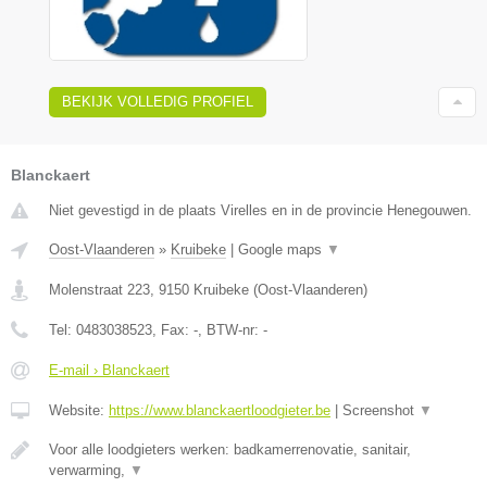
BEKIJK VOLLEDIG PROFIEL
Blanckaert
Niet gevestigd in de plaats Virelles en in de provincie Henegouwen.
Oost-Vlaanderen
»
Kruibeke
|
Google maps
▼
Molenstraat 223
,
9150
Kruibeke
(
Oost-Vlaanderen
)
Tel:
0483038523
, Fax:
-
, BTW-nr:
-
E-mail › Blanckaert
Website:
https://www.blanckaertloodgieter.be
|
Screenshot
▼
Voor alle loodgieters werken: badkamerrenovatie, sanitair,
verwarming,
▼