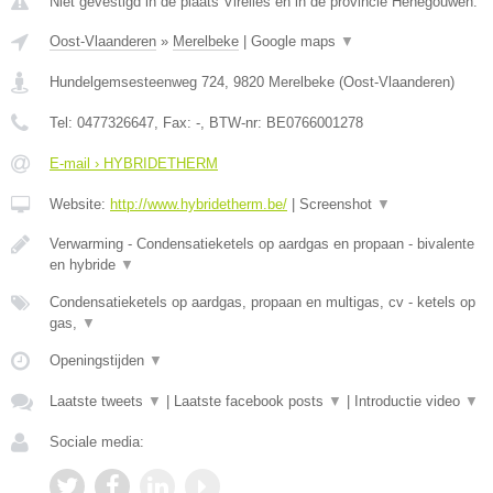
Niet gevestigd in de plaats Virelles en in de provincie Henegouwen.
Oost-Vlaanderen
»
Merelbeke
|
Google maps
▼
Hundelgemsesteenweg 724
,
9820
Merelbeke
(
Oost-Vlaanderen
)
Tel:
0477326647
, Fax:
-
, BTW-nr:
BE0766001278
E-mail › HYBRIDETHERM
Website:
http://www.hybridetherm.be/
|
Screenshot
▼
Verwarming - Condensatieketels op aardgas en propaan - bivalente
en hybride
▼
Condensatieketels op aardgas, propaan en multigas, cv - ketels op
gas,
▼
Openingstijden
▼
Laatste tweets
▼
|
Laatste facebook posts
▼
|
Introductie video
▼
Sociale media: