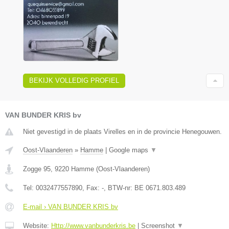
BEKIJK VOLLEDIG PROFIEL
VAN BUNDER KRIS bv
Niet gevestigd in de plaats Virelles en in de provincie Henegouwen.
Oost-Vlaanderen
»
Hamme
|
Google maps
▼
Zogge 95
,
9220
Hamme
(
Oost-Vlaanderen
)
Tel:
0032477557890
, Fax:
-
, BTW-nr:
BE 0671.803.489
E-mail › VAN BUNDER KRIS bv
Website:
Http://www.vanbunderkris.be
|
Screenshot
▼