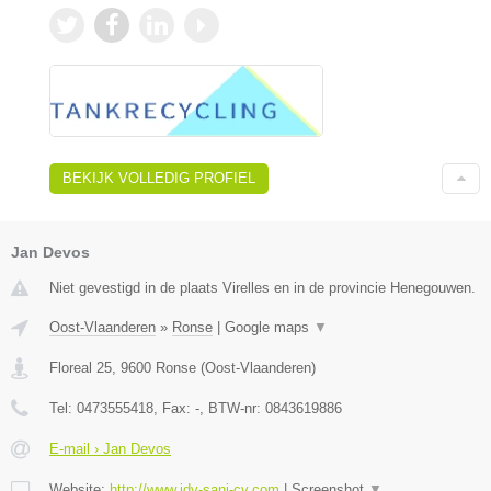
BEKIJK VOLLEDIG PROFIEL
Jan Devos
Niet gevestigd in de plaats Virelles en in de provincie Henegouwen.
Oost-Vlaanderen
»
Ronse
|
Google maps
▼
Floreal 25
,
9600
Ronse
(
Oost-Vlaanderen
)
Tel:
0473555418
, Fax:
-
, BTW-nr:
0843619886
E-mail › Jan Devos
Website:
http://www.jdv-sani-cv.com
|
Screenshot
▼