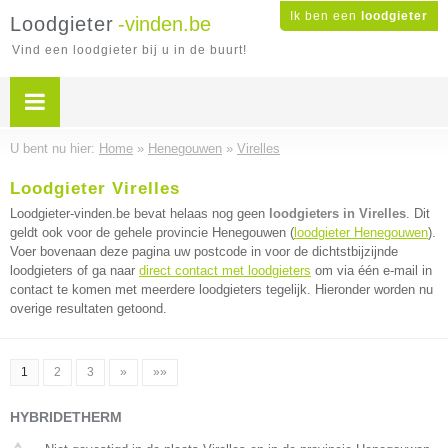
Ik ben een
loodgieter
Loodgieter
-vinden.be
Vind een loodgieter bij u in de buurt!
U bent nu hier:
Home
»
Henegouwen
»
Virelles
Loodgieter Virelles
Loodgieter-vinden.be bevat helaas nog geen
loodgieters in Virelles
. Dit
geldt ook voor de gehele provincie Henegouwen (
loodgieter Henegouwen
).
Voer bovenaan deze pagina uw postcode in voor de dichtstbijzijnde
loodgieters of ga naar
direct contact met loodgieters
om via één e-mail in
contact te komen met meerdere loodgieters tegelijk. Hieronder worden nu
overige resultaten getoond.
1
2
3
»
»»
HYBRIDETHERM