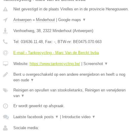
Niet gevestigd in de plaats Virelles en in de provincie Henegouwen.
Antwerpen
»
Minderhout
|
Google maps
▼
Venhoefweg, 38
,
2322
Minderhout
(
Antwerpen
)
Tel:
03/636.11.48
, Fax:
-
, BTW-nr:
BE0475.070.663
E-mail › Tankrecycling - Marc Van de Berckt bvba
Website:
https://www.tankrecycling.be/
|
Screenshot
▼
Bent u overgeschakeld op een andere energiebron en heeft u nog
een oude
▼
Reinigen en opvullen van stookolietanks, Reinigen en verwijderen
van
▼
Er wordt gewerkt op afspraak.
Laatste facebook posts
▼
|
Introductie video
▼
Sociale media: