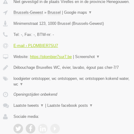
Niet gevestigd in de plaats Virelles en in de provincie Henegouwen.
Brussels-Gewest
»
Brussel
|
Google maps
▼
Minimenstraat 123
,
1000
Brussel
(
Brussels-Gewest
)
Tel:
-
, Fax:
-
, BTW-nr:
-
E-mail › PLOMBIER7SU7
Website:
https://plombier7sur7.be
|
Screenshot
▼
Débouchage Bruxelles WC, évier, lavabo, égout pas cher-7/7
loodgieter ontstopper, wc ontstoppen, wc ontstoppen kokend water,
wc
▼
Openingstijden onbekend
Laatste tweets
▼
|
Laatste facebook posts
▼
Sociale media: