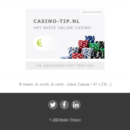
Uw advertentie hier? Mail ons
Ik kwam, ik zocht, ik vond - Julius Caesar / 47 v.Chr. ;)
©
JBB Media
|
Privacy