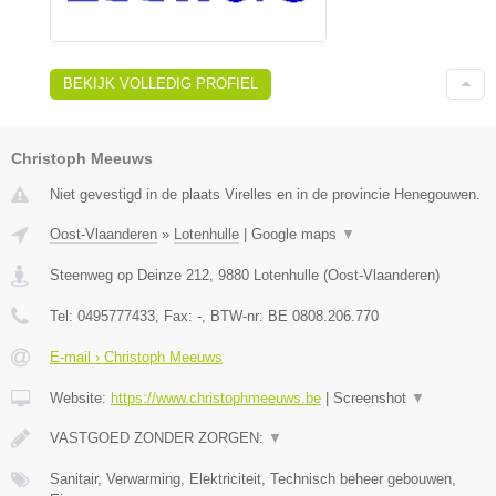
BEKIJK VOLLEDIG PROFIEL
Christoph Meeuws
Niet gevestigd in de plaats Virelles en in de provincie Henegouwen.
Oost-Vlaanderen
»
Lotenhulle
|
Google maps
▼
Steenweg op Deinze 212
,
9880
Lotenhulle
(
Oost-Vlaanderen
)
Tel:
0495777433
, Fax:
-
, BTW-nr:
BE 0808.206.770
E-mail › Christoph Meeuws
Website:
https://www.christophmeeuws.be
|
Screenshot
▼
VASTGOED ZONDER ZORGEN:
▼
Sanitair, Verwarming, Elektriciteit, Technisch beheer gebouwen,