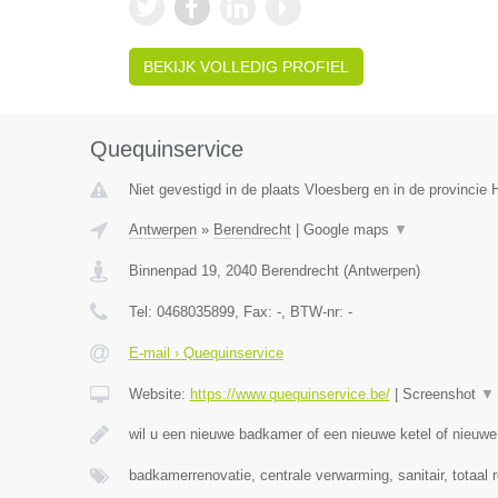
BEKIJK VOLLEDIG PROFIEL
Quequinservice
Niet gevestigd in de plaats Vloesberg en in de provinci
Antwerpen
»
Berendrecht
|
Google maps
▼
Binnenpad 19
,
2040
Berendrecht
(
Antwerpen
)
Tel:
0468035899
, Fax:
-
, BTW-nr:
-
E-mail › Quequinservice
Website:
https://www.quequinservice.be/
|
Screenshot
▼
wil u een nieuwe badkamer of een nieuwe ketel of nieuw
badkamerrenovatie, centrale verwarming, sanitair, totaal 