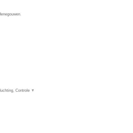
e Henegouwen.
uchting, Controle
▼