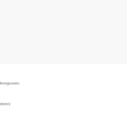
e Henegouwen.
deren
)