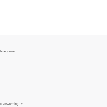
e Henegouwen.
ale verwarming,
▼