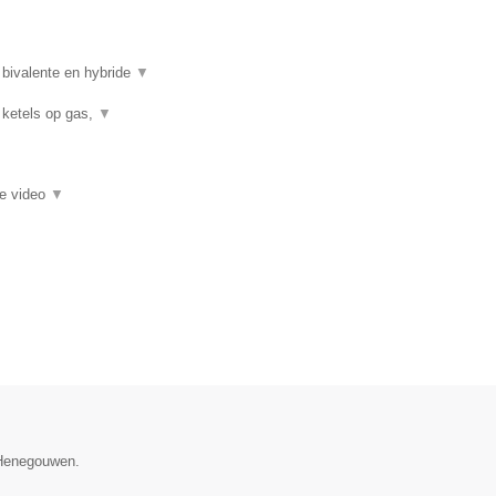
 bivalente en hybride
▼
 ketels op gas,
▼
ie video
▼
e Henegouwen.