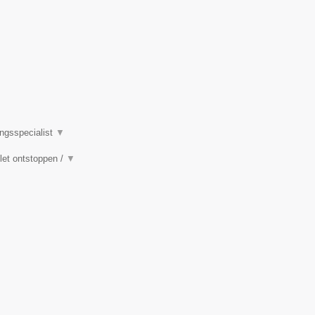
ingsspecialist
▼
ilet ontstoppen /
▼