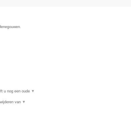
e Henegouwen.
eft u nog een oude
▼
rwijderen van
▼