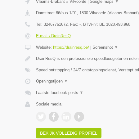
Vlaams-Brabant
»
Vilvoorde
|
Google maps
▼
Damstraat 86/bus 1/01
,
1800
Vilvoorde
(
Vlaams-Brabant
)
Tel:
32467761672
, Fax:
-
, BTW-nr:
BE 1028.493.968
E-mail › DrainResQ
Website:
https://drainresq.be/
|
Screenshot
▼
DrainResQ is een professionele spoedloodgieter en rioler
Spoed ontstopping / 24/7 ontstoppingsdienst, Verstopt to
Openingstijden
▼
Laatste facebook posts
▼
Sociale media:
BEKIJK VOLLEDIG PROFIEL