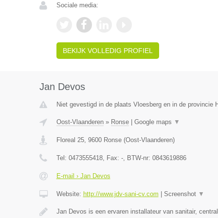
Sociale media:
BEKIJK VOLLEDIG PROFIEL
Jan Devos
Niet gevestigd in de plaats Vloesberg en in de provinci
Oost-Vlaanderen
»
Ronse
|
Google maps
▼
Floreal 25
,
9600
Ronse
(
Oost-Vlaanderen
)
Tel:
0473555418
, Fax:
-
, BTW-nr:
0843619886
E-mail › Jan Devos
Website:
http://www.jdv-sani-cv.com
|
Screenshot
▼
Jan Devos is een ervaren installateur van sanitair, centr