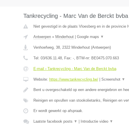
Tankrecycling - Marc Van de Berckt bvba
Niet gevestigd in de plaats Vloesberg en in de provinci
Antwerpen
»
Minderhout
|
Google maps
▼
Venhoefweg, 38
,
2322
Minderhout
(
Antwerpen
)
Tel:
03/636.11.48
, Fax:
-
, BTW-nr:
BE0475.070.663
E-mail › Tankrecycling - Marc Van de Berckt bvba
Website:
https://www.tankrecycling.be/
|
Screenshot
▼
Bent u overgeschakeld op een andere energiebron en he
Reinigen en opvullen van stookolietanks, Reinigen en ve
Er wordt gewerkt op afspraak.
Laatste facebook posts
▼
|
Introductie video
▼