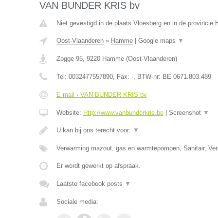
VAN BUNDER KRIS bv
Niet gevestigd in de plaats Vloesberg en in de provinci
Oost-Vlaanderen
»
Hamme
|
Google maps
▼
Zogge 95
,
9220
Hamme
(
Oost-Vlaanderen
)
Tel:
0032477557890
, Fax:
-
, BTW-nr:
BE 0671.803.489
E-mail › VAN BUNDER KRIS bv
Website:
Http://www.vanbunderkris.be
|
Screenshot
▼
U kan bij ons terecht voor:
▼
Verwarming mazout, gas en warmtepompen, Sanitair, Verl
Er wordt gewerkt op afspraak.
Laatste facebook posts
▼
Sociale media: