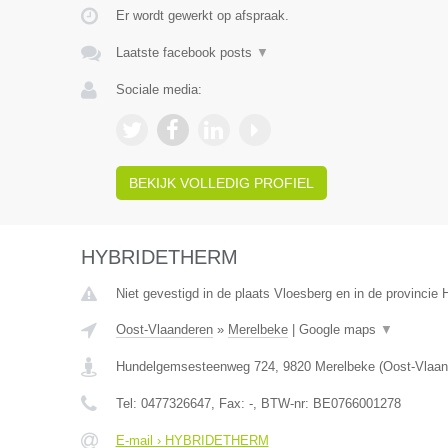
Er wordt gewerkt op afspraak.
Laatste facebook posts
▼
Sociale media:
BEKIJK VOLLEDIG PROFIEL
HYBRIDETHERM
Niet gevestigd in de plaats Vloesberg en in de provinci
Oost-Vlaanderen
»
Merelbeke
|
Google maps
▼
Hundelgemsesteenweg 724
,
9820
Merelbeke
(
Oost-Vlaan
Tel:
0477326647
, Fax:
-
, BTW-nr:
BE0766001278
E-mail › HYBRIDETHERM