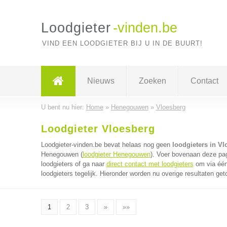
Loodgieter
-vinden.be
VIND EEN LOODGIETER BIJ U IN DE BUURT!
Nieuws
Zoeken
Contact
U bent nu hier:
Home
»
Henegouwen
»
Vloesberg
Loodgieter Vloesberg
Loodgieter-vinden.be bevat helaas nog geen
loodgieters in Vl
Henegouwen (
loodgieter Henegouwen
). Voer bovenaan deze pag
loodgieters of ga naar
direct contact met loodgieters
om via één
loodgieters tegelijk. Hieronder worden nu overige resultaten get
1
2
3
»
»»