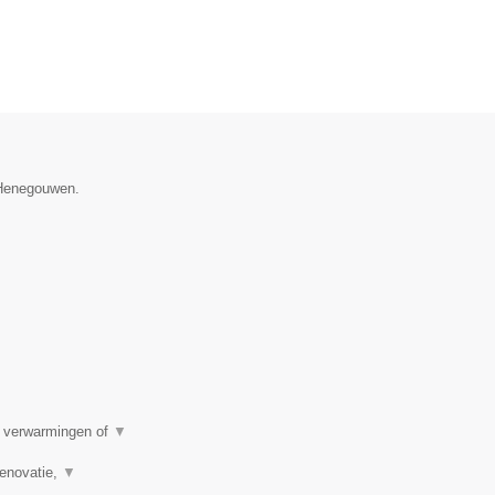
e Henegouwen.
e verwarmingen of
▼
renovatie,
▼