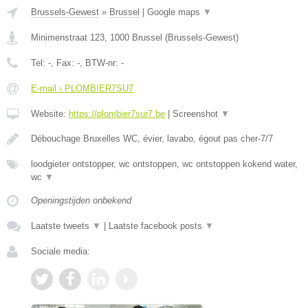
Brussels-Gewest
»
Brussel
|
Google maps
▼
Minimenstraat 123
,
1000
Brussel
(
Brussels-Gewest
)
Tel:
-
, Fax:
-
, BTW-nr:
-
E-mail › PLOMBIER7SU7
Website:
https://plombier7sur7.be
|
Screenshot
▼
Débouchage Bruxelles WC, évier, lavabo, égout pas cher-7/7
loodgieter ontstopper, wc ontstoppen, wc ontstoppen kokend water,
wc
▼
Openingstijden onbekend
Laatste tweets
▼
|
Laatste facebook posts
▼
Sociale media: