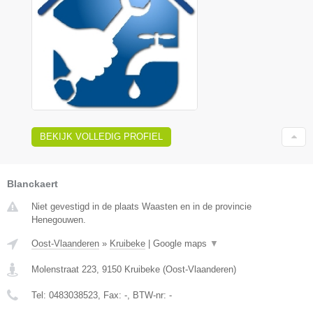
BEKIJK VOLLEDIG PROFIEL
Blanckaert
Niet gevestigd in de plaats Waasten en in de provincie
Henegouwen.
Oost-Vlaanderen
»
Kruibeke
|
Google maps
▼
Molenstraat 223
,
9150
Kruibeke
(
Oost-Vlaanderen
)
Tel:
0483038523
, Fax:
-
, BTW-nr:
-