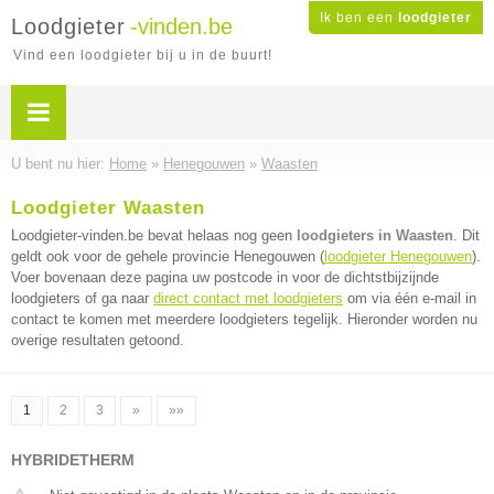
Ik ben een
loodgieter
Loodgieter
-vinden.be
Vind een loodgieter bij u in de buurt!
U bent nu hier:
Home
»
Henegouwen
»
Waasten
Loodgieter Waasten
Loodgieter-vinden.be bevat helaas nog geen
loodgieters in Waasten
. Dit
geldt ook voor de gehele provincie Henegouwen (
loodgieter Henegouwen
).
Voer bovenaan deze pagina uw postcode in voor de dichtstbijzijnde
loodgieters of ga naar
direct contact met loodgieters
om via één e-mail in
contact te komen met meerdere loodgieters tegelijk. Hieronder worden nu
overige resultaten getoond.
1
2
3
»
»»
HYBRIDETHERM