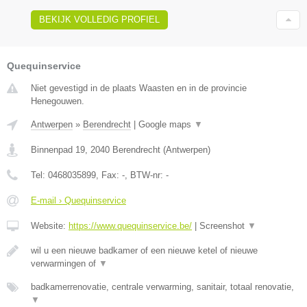
BEKIJK VOLLEDIG PROFIEL
Quequinservice
Niet gevestigd in de plaats Waasten en in de provincie
Henegouwen.
Antwerpen
»
Berendrecht
|
Google maps
▼
Binnenpad 19
,
2040
Berendrecht
(
Antwerpen
)
Tel:
0468035899
, Fax:
-
, BTW-nr:
-
E-mail › Quequinservice
Website:
https://www.quequinservice.be/
|
Screenshot
▼
wil u een nieuwe badkamer of een nieuwe ketel of nieuwe
verwarmingen of
▼
badkamerrenovatie, centrale verwarming, sanitair, totaal renovatie,
▼