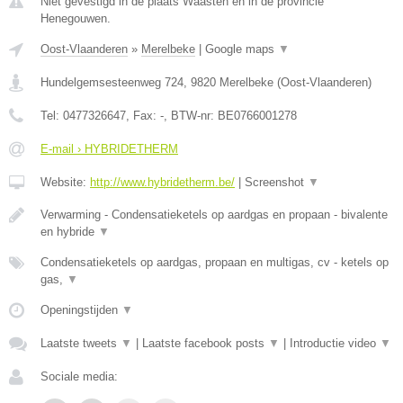
Niet gevestigd in de plaats Waasten en in de provincie
Henegouwen.
Oost-Vlaanderen
»
Merelbeke
|
Google maps
▼
Hundelgemsesteenweg 724
,
9820
Merelbeke
(
Oost-Vlaanderen
)
Tel:
0477326647
, Fax:
-
, BTW-nr:
BE0766001278
E-mail › HYBRIDETHERM
Website:
http://www.hybridetherm.be/
|
Screenshot
▼
Verwarming - Condensatieketels op aardgas en propaan - bivalente
en hybride
▼
Condensatieketels op aardgas, propaan en multigas, cv - ketels op
gas,
▼
Openingstijden
▼
Laatste tweets
▼
|
Laatste facebook posts
▼
|
Introductie video
▼
Sociale media: