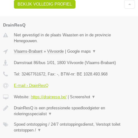
BEKIJK VOLLEDIG PROFIEL
DrainResQ
Niet gevestigd in de plaats Waasten en in de provincie
Henegouwen.
Vlaams-Brabant
»
Vilvoorde
|
Google maps
▼
Damstraat 86/bus 1/01
,
1800
Vilvoorde
(
Vlaams-Brabant
)
Tel:
32467761672
, Fax:
-
, BTW-nr:
BE 1028.493.968
E-mail › DrainResQ
Website:
https://drainresq.be/
|
Screenshot
▼
DrainResQ is een professionele spoedloodgieter en
rioleringsspecialist
▼
Spoed ontstopping / 24/7 ontstoppingsdienst, Verstopt toilet
ontstoppen /
▼