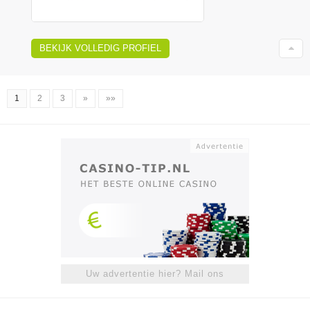
BEKIJK VOLLEDIG PROFIEL
1
2
3
»
»»
Uw advertentie hier? Mail ons