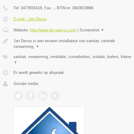
Tel:
0473555418
, Fax:
-
, BTW-nr:
0843619886
E-mail › Jan Devos
Website:
http://www.jdv-sani-cv.com
|
Screenshot
▼
Jan Devos is een ervaren installateur van sanitair, centrale
verwarming,
▼
sanitair, verwarming, ventilatie, zonneboilers, isolatie, boilers, kleine
▼
Er wordt gewerkt op afspraak.
Sociale media: