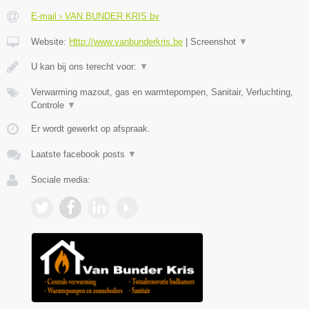
E-mail › VAN BUNDER KRIS bv
Website:
Http://www.vanbunderkris.be
|
Screenshot
▼
U kan bij ons terecht voor:
▼
Verwarming mazout, gas en warmtepompen, Sanitair, Verluchting,
Controle
▼
Er wordt gewerkt op afspraak.
Laatste facebook posts
▼
Sociale media: