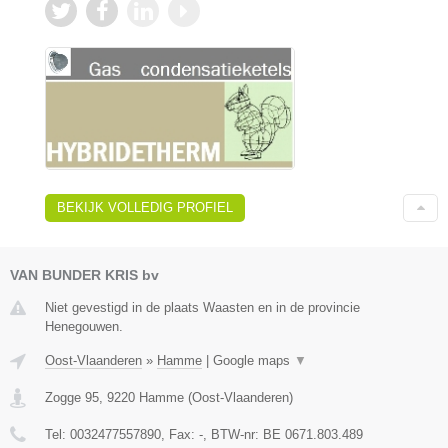
BEKIJK VOLLEDIG PROFIEL
VAN BUNDER KRIS bv
Niet gevestigd in de plaats Waasten en in de provincie
Henegouwen.
Oost-Vlaanderen
»
Hamme
|
Google maps
▼
Zogge 95
,
9220
Hamme
(
Oost-Vlaanderen
)
Tel:
0032477557890
, Fax:
-
, BTW-nr:
BE 0671.803.489