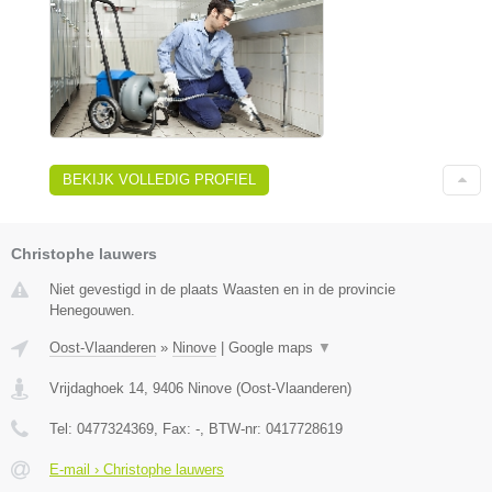
BEKIJK VOLLEDIG PROFIEL
Christophe lauwers
Niet gevestigd in de plaats Waasten en in de provincie
Henegouwen.
Oost-Vlaanderen
»
Ninove
|
Google maps
▼
Vrijdaghoek 14
,
9406
Ninove
(
Oost-Vlaanderen
)
Tel:
0477324369
, Fax:
-
, BTW-nr:
0417728619
E-mail › Christophe lauwers