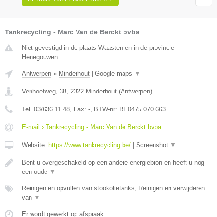
Tankrecycling - Marc Van de Berckt bvba
Niet gevestigd in de plaats Waasten en in de provincie
Henegouwen.
Antwerpen
»
Minderhout
|
Google maps
▼
Venhoefweg, 38
,
2322
Minderhout
(
Antwerpen
)
Tel:
03/636.11.48
, Fax:
-
, BTW-nr:
BE0475.070.663
E-mail › Tankrecycling - Marc Van de Berckt bvba
Website:
https://www.tankrecycling.be/
|
Screenshot
▼
Bent u overgeschakeld op een andere energiebron en heeft u nog
een oude
▼
Reinigen en opvullen van stookolietanks, Reinigen en verwijderen
van
▼
Er wordt gewerkt op afspraak.