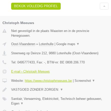
BEKIJK VOLLEDIG PROFIEL
Christoph Meeuws
Niet gevestigd in de plaats Waasten en in de provincie
Henegouwen.
Oost-Vlaanderen
»
Lotenhulle
|
Google maps
▼
Steenweg op Deinze 212
,
9880
Lotenhulle
(
Oost-Vlaanderen
)
Tel:
0495777433
, Fax:
-
, BTW-nr:
BE 0808.206.770
E-mail › Christoph Meeuws
Website:
https://www.christophmeeuws.be
|
Screenshot
▼
VASTGOED ZONDER ZORGEN:
▼
Sanitair, Verwarming, Elektriciteit, Technisch beheer gebouwen,
Eigen
▼