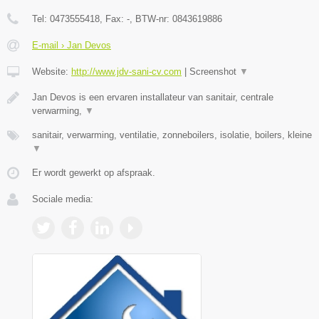
Tel:
0473555418
, Fax:
-
, BTW-nr:
0843619886
E-mail › Jan Devos
Website:
http://www.jdv-sani-cv.com
|
Screenshot
▼
Jan Devos is een ervaren installateur van sanitair, centrale
verwarming,
▼
sanitair, verwarming, ventilatie, zonneboilers, isolatie, boilers, kleine
▼
Er wordt gewerkt op afspraak.
Sociale media: