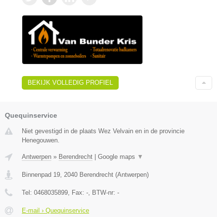
BEKIJK VOLLEDIG PROFIEL
Quequinservice
Niet gevestigd in de plaats Wez Velvain en in de provincie
Henegouwen.
Antwerpen
»
Berendrecht
|
Google maps
▼
Binnenpad 19
,
2040
Berendrecht
(
Antwerpen
)
Tel:
0468035899
, Fax:
-
, BTW-nr:
-
E-mail › Quequinservice