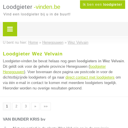
Ik ben een
loodgieter
Loodgieter
-vinden.be
Vind een loodgieter bij u in de buurt!
U bent nu hier:
Home
»
Henegouwen
»
Wez Velvain
Loodgieter Wez Velvain
Loodgieter-vinden.be bevat helaas nog geen
loodgieters in Wez Velvain
.
Dit geldt ook voor de gehele provincie Henegouwen (
loodgieter
Henegouwen
). Voer bovenaan deze pagina uw postcode in voor de
dichtstbijzijnde loodgieters of ga naar
direct contact met loodgieters
om
via één e-mail in contact te komen met meerdere loodgieters tegelijk.
Hieronder worden nu overige resultaten getoond.
1
2
3
»
»»
VAN BUNDER KRIS bv