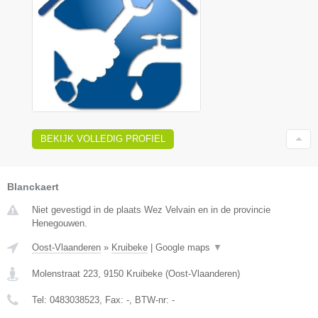
BEKIJK VOLLEDIG PROFIEL
Blanckaert
Niet gevestigd in de plaats Wez Velvain en in de provincie
Henegouwen.
Oost-Vlaanderen
»
Kruibeke
|
Google maps
▼
Molenstraat 223
,
9150
Kruibeke
(
Oost-Vlaanderen
)
Tel:
0483038523
, Fax:
-
, BTW-nr:
-