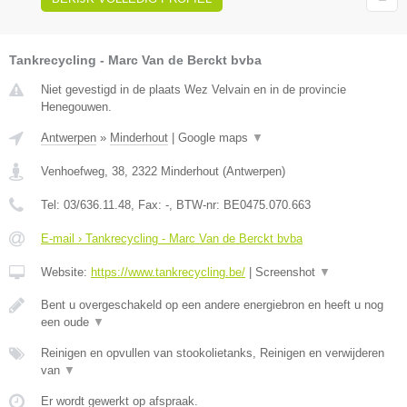
Tankrecycling - Marc Van de Berckt bvba
Niet gevestigd in de plaats Wez Velvain en in de provincie
Henegouwen.
Antwerpen
»
Minderhout
|
Google maps
▼
Venhoefweg, 38
,
2322
Minderhout
(
Antwerpen
)
Tel:
03/636.11.48
, Fax:
-
, BTW-nr:
BE0475.070.663
E-mail › Tankrecycling - Marc Van de Berckt bvba
Website:
https://www.tankrecycling.be/
|
Screenshot
▼
Bent u overgeschakeld op een andere energiebron en heeft u nog
een oude
▼
Reinigen en opvullen van stookolietanks, Reinigen en verwijderen
van
▼
Er wordt gewerkt op afspraak.