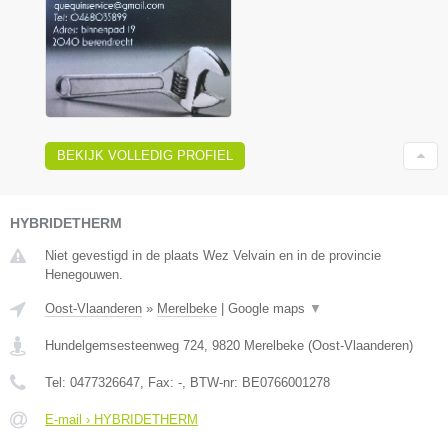
BEKIJK VOLLEDIG PROFIEL
HYBRIDETHERM
Niet gevestigd in de plaats Wez Velvain en in de provincie
Henegouwen.
Oost-Vlaanderen
»
Merelbeke
|
Google maps
▼
Hundelgemsesteenweg 724
,
9820
Merelbeke
(
Oost-Vlaanderen
)
Tel:
0477326647
, Fax:
-
, BTW-nr:
BE0766001278
E-mail › HYBRIDETHERM