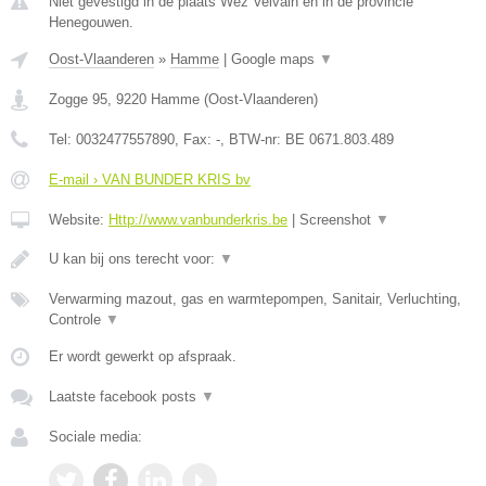
Niet gevestigd in de plaats Wez Velvain en in de provincie
Henegouwen.
Oost-Vlaanderen
»
Hamme
|
Google maps
▼
Zogge 95
,
9220
Hamme
(
Oost-Vlaanderen
)
Tel:
0032477557890
, Fax:
-
, BTW-nr:
BE 0671.803.489
E-mail › VAN BUNDER KRIS bv
Website:
Http://www.vanbunderkris.be
|
Screenshot
▼
U kan bij ons terecht voor:
▼
Verwarming mazout, gas en warmtepompen, Sanitair, Verluchting,
Controle
▼
Er wordt gewerkt op afspraak.
Laatste facebook posts
▼
Sociale media: