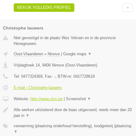
BEKIJK VOLLEDIG PROFIEL
Christophe lauwers
Niet gevestigd in de plaats Wez Velvain en in de provincie
Henegouwen.
Oost-Vlaanderen
»
Ninove
|
Google maps
▼
Vrijdaghoek 14
,
9406
Ninove
(
Oost-Vlaanderen
)
Tel:
0477324369
, Fax:
-
, BTW-nr:
0417728619
E-mail › Christophe lauwers
Website:
http://www.clvs.be
|
Screenshot
▼
Alle werken uitsluitend door de baas uitgevoerd, reeds meer dan 20
jaar in
▼
verwarming (plaatsing onderhoud herstelling), loodgieterij (plaatsing
▼