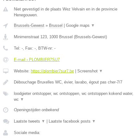
Niet gevestigd in de plaats Wez Velvain en in de provincie
Henegouwen.
Brussels-Gewest
»
Brussel
|
Google maps
▼
Minimenstraat 123
,
1000
Brussel
(
Brussels-Gewest
)
Tel:
-
, Fax:
-
, BTW-nr:
-
E-mail › PLOMBIER7SU7
Website:
https://plombier7sur7.be
|
Screenshot
▼
Débouchage Bruxelles WC, évier, lavabo, égout pas cher-7/7
loodgieter ontstopper, wc ontstoppen, wc ontstoppen kokend water,
wc
▼
Openingstijden onbekend
Laatste tweets
▼
|
Laatste facebook posts
▼
Sociale media: