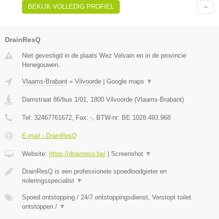
BEKIJK VOLLEDIG PROFIEL
DrainResQ
Niet gevestigd in de plaats Wez Velvain en in de provincie
Henegouwen.
Vlaams-Brabant
»
Vilvoorde
|
Google maps
▼
Damstraat 86/bus 1/01
,
1800
Vilvoorde
(
Vlaams-Brabant
)
Tel:
32467761672
, Fax:
-
, BTW-nr:
BE 1028.493.968
E-mail › DrainResQ
Website:
https://drainresq.be/
|
Screenshot
▼
DrainResQ is een professionele spoedloodgieter en
rioleringsspecialist
▼
Spoed ontstopping / 24/7 ontstoppingsdienst, Verstopt toilet
ontstoppen /
▼