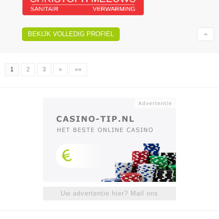
BEKIJK VOLLEDIG PROFIEL
1
2
3
»
»»
Uw advertentie hier? Mail ons