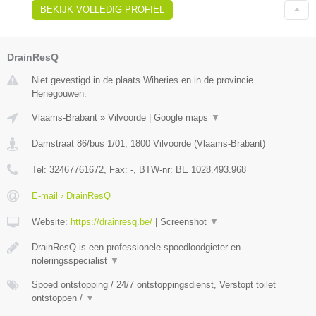
BEKIJK VOLLEDIG PROFIEL
DrainResQ
Niet gevestigd in de plaats Wiheries en in de provincie
Henegouwen.
Vlaams-Brabant
»
Vilvoorde
|
Google maps
▼
Damstraat 86/bus 1/01
,
1800
Vilvoorde
(
Vlaams-Brabant
)
Tel:
32467761672
, Fax:
-
, BTW-nr:
BE 1028.493.968
E-mail › DrainResQ
Website:
https://drainresq.be/
|
Screenshot
▼
DrainResQ is een professionele spoedloodgieter en
rioleringsspecialist
▼
Spoed ontstopping / 24/7 ontstoppingsdienst, Verstopt toilet
ontstoppen /
▼