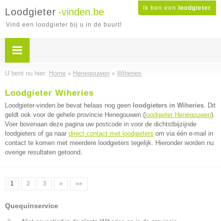
Ik ben een
loodgieter
Loodgieter
-vinden.be
Vind een loodgieter bij u in de buurt!
U bent nu hier:
Home
»
Henegouwen
»
Wiheries
Loodgieter Wiheries
Loodgieter-vinden.be bevat helaas nog geen
loodgieters in Wiheries
. Dit
geldt ook voor de gehele provincie Henegouwen (
loodgieter Henegouwen
).
Voer bovenaan deze pagina uw postcode in voor de dichtstbijzijnde
loodgieters of ga naar
direct contact met loodgieters
om via één e-mail in
contact te komen met meerdere loodgieters tegelijk. Hieronder worden nu
overige resultaten getoond.
1
2
3
»
»»
Quequinservice