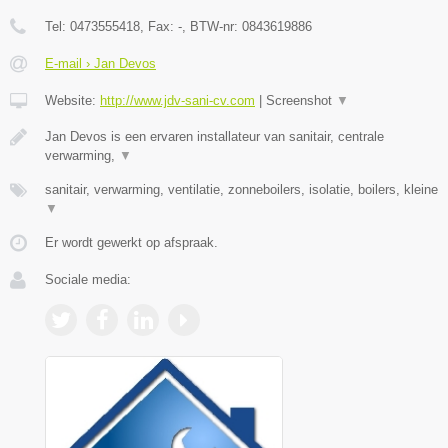
Tel:
0473555418
, Fax:
-
, BTW-nr:
0843619886
E-mail › Jan Devos
Website:
http://www.jdv-sani-cv.com
|
Screenshot
▼
Jan Devos is een ervaren installateur van sanitair, centrale
verwarming,
▼
sanitair, verwarming, ventilatie, zonneboilers, isolatie, boilers, kleine
▼
Er wordt gewerkt op afspraak.
Sociale media: