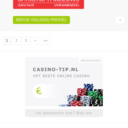
BEKIJK VOLLEDIG PROFIEL
1
2
3
»
»»
Uw advertentie hier? Mail ons