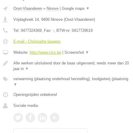
Oost-Vlaanderen
»
Ninove
|
Google maps
▼
Vrijdaghoek 14
,
9406
Ninove
(
Oost-Vlaanderen
)
Tel:
0477324369
, Fax:
-
, BTW-nr:
0417728619
E-mail › Christophe lauwers
Website:
http://www.clvs.be
|
Screenshot
▼
Alle werken uitsluitend door de baas uitgevoerd, reeds meer dan 20
jaar in
▼
verwarming (plaatsing onderhoud herstelling), loodgieterij (plaatsing
▼
Openingstijden onbekend
Sociale media: