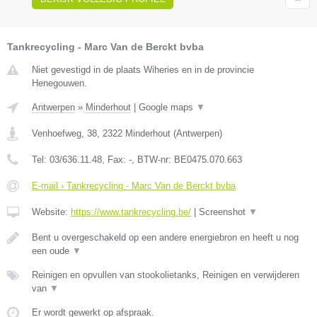
Tankrecycling - Marc Van de Berckt bvba
Niet gevestigd in de plaats Wiheries en in de provincie
Henegouwen.
Antwerpen
»
Minderhout
|
Google maps
▼
Venhoefweg, 38
,
2322
Minderhout
(
Antwerpen
)
Tel:
03/636.11.48
, Fax:
-
, BTW-nr:
BE0475.070.663
E-mail › Tankrecycling - Marc Van de Berckt bvba
Website:
https://www.tankrecycling.be/
|
Screenshot
▼
Bent u overgeschakeld op een andere energiebron en heeft u nog
een oude
▼
Reinigen en opvullen van stookolietanks, Reinigen en verwijderen
van
▼
Er wordt gewerkt op afspraak.