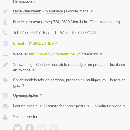
Henegouwen.
Oost-Vlaanderen
»
Merelbeke
|
Google maps
▼
Hundelgemsesteenweg 724
,
9820
Merelbeke
(
Oost-Vlaanderen
)
Tel:
0477326647
, Fax:
-
, BTW-nr:
BE0766001278
E-mail › HYBRIDETHERM
Website:
http://www.hybridetherm.be/
|
Screenshot
▼
Verwarming - Condensatieketels op aardgas en propaan - bivalente
en hybride
▼
Condensatieketels op aardgas, propaan en multigas, cv - ketels op
gas,
▼
Openingstijden
▼
Laatste tweets
▼
|
Laatste facebook posts
▼
|
Introductie video
▼
Sociale media: