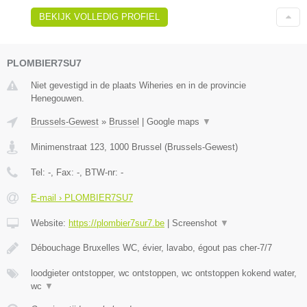
BEKIJK VOLLEDIG PROFIEL
PLOMBIER7SU7
Niet gevestigd in de plaats Wiheries en in de provincie
Henegouwen.
Brussels-Gewest
»
Brussel
|
Google maps
▼
Minimenstraat 123
,
1000
Brussel
(
Brussels-Gewest
)
Tel:
-
, Fax:
-
, BTW-nr:
-
E-mail › PLOMBIER7SU7
Website:
https://plombier7sur7.be
|
Screenshot
▼
Débouchage Bruxelles WC, évier, lavabo, égout pas cher-7/7
loodgieter ontstopper, wc ontstoppen, wc ontstoppen kokend water,
wc
▼