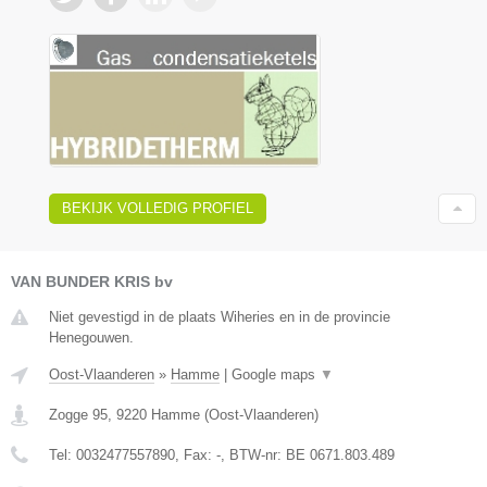
BEKIJK VOLLEDIG PROFIEL
VAN BUNDER KRIS bv
Niet gevestigd in de plaats Wiheries en in de provincie
Henegouwen.
Oost-Vlaanderen
»
Hamme
|
Google maps
▼
Zogge 95
,
9220
Hamme
(
Oost-Vlaanderen
)
Tel:
0032477557890
, Fax:
-
, BTW-nr:
BE 0671.803.489