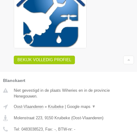
BEKIJK VOLLEDIG PROFIEL
Blanckaert
Niet gevestigd in de plaats Wiheries en in de provincie
Henegouwen.
Oost-Vlaanderen
»
Kruibeke
|
Google maps
▼
Molenstraat 223
,
9150
Kruibeke
(
Oost-Vlaanderen
)
Tel:
0483038523
, Fax:
-
, BTW-nr:
-