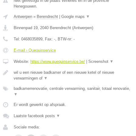
Niet gevestigd in de plaats Wiheries en in de provincie
Henegouwen.
Antwerpen
»
Berendrecht
|
Google maps
▼
Binnenpad 19
,
2040
Berendrecht
(
Antwerpen
)
Tel:
0468035899
, Fax:
-
, BTW-nr:
-
E-mail › Quequinservice
Website:
https://www.quequinservice.be/
|
Screenshot
▼
wil u een nieuwe badkamer of een nieuwe ketel of nieuwe
verwarmingen of
▼
badkamerrenovatie, centrale verwarming, sanitair, totaal renovatie,
▼
Er wordt gewerkt op afspraak.
Laatste facebook posts
▼
Sociale media: