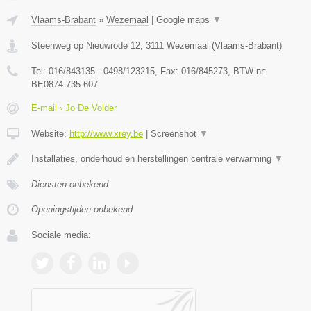
Vlaams-Brabant
»
Wezemaal
|
Google maps
▼
Steenweg op Nieuwrode 12
,
3111
Wezemaal
(
Vlaams-Brabant
)
Tel:
016/843135 - 0498/123215
, Fax:
016/845273
, BTW-nr:
BE0874.735.607
E-mail › Jo De Volder
Website:
http://www.xrey.be
|
Screenshot
▼
Installaties, onderhoud en herstellingen centrale verwarming
▼
Diensten onbekend
Openingstijden onbekend
Sociale media: