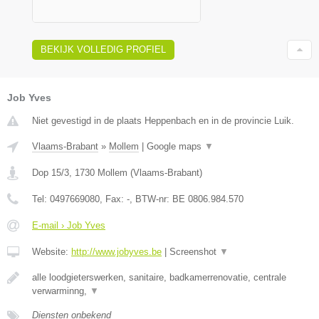
BEKIJK VOLLEDIG PROFIEL
Job Yves
Niet gevestigd in de plaats Heppenbach en in de provincie Luik.
Vlaams-Brabant
»
Mollem
|
Google maps
▼
Dop 15/3
,
1730
Mollem
(
Vlaams-Brabant
)
Tel:
0497669080
, Fax:
-
, BTW-nr:
BE 0806.984.570
E-mail › Job Yves
Website:
http://www.jobyves.be
|
Screenshot
▼
alle loodgieterswerken, sanitaire, badkamerrenovatie, centrale
verwarminng,
▼
Diensten onbekend