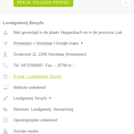
BEKIJK VOLLEDIG PROFIEL
Loodgieterij Struyfs
Niet gevestigd in de plaats Heppenbach en in de provincie Luik.
Antwerpen
»
Vorselaar
|
Google maps
▼
Smalvoort 11
,
2290
Vorselaar
(
Antwerpen
)
Tel:
0472/593097
, Fax:
-
, BTW-nr:
-
E-mail › Loodgieterij Struyfs
Website onbekend
Loodgieterij Struyfs
▼
Diensten: Loodgieterij, Verwarming
Openingstijden onbekend
Sociale media: