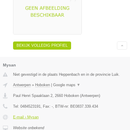
BEKIJK VOLLEDIG PROFIEL
Mysan
Niet gevestigd in de plaats Heppenbach en in de provincie Luik.
Antwerpen
»
Hoboken
|
Google maps
▼
Paul Henri Spaaklaan 2
,
2660
Hoboken
(
Antwerpen
)
Tel:
0484523191
, Fax:
-
, BTW-nr:
BE0837.339.434
E-mail › Mysan
Website onbekend