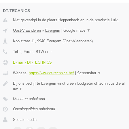
DT-TECHNICS
Niet gevestigd in de plaats Heppenbach en in de provincie Luik.
Oost-Vlaanderen
»
Evergem
|
Google maps
▼
Kooistraat 11
,
9940
Evergem
(
Oost-Vlaanderen
)
Tel:
-
, Fax:
-
, BTW-nr:
-
E-mail › DT-TECHNICS
Website:
https://www.dt-technics.be/
|
Screenshot
▼
Bij ons bedrijf te Evergem vindt u een loodgieter of technicus die al
uw
▼
Diensten onbekend
Openingstijden onbekend
Sociale media: