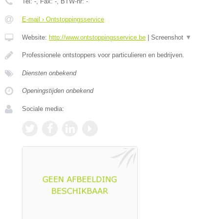
Tel:
-
, Fax:
-
, BTW-nr:
-
E-mail › Ontstoppingsservice
Website:
http://www.ontstoppingsservice.be
|
Screenshot
▼
Professionele ontstoppers voor particulieren en bedrijven.
Diensten onbekend
Openingstijden onbekend
Sociale media: