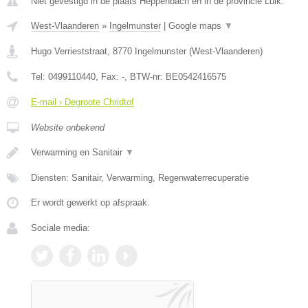
Niet gevestigd in de plaats Heppenbach en in de provincie Luik.
West-Vlaanderen
»
Ingelmunster
|
Google maps
▼
Hugo Verrieststraat
,
8770
Ingelmunster
(
West-Vlaanderen
)
Tel:
0499110440
, Fax:
-
, BTW-nr:
BE0542416575
E-mail › Degroote Chridtof
Website onbekend
Verwarming en Sanitair
▼
Diensten: Sanitair, Verwarming, Regenwaterrecuperatie
Er wordt gewerkt op afspraak.
Sociale media: