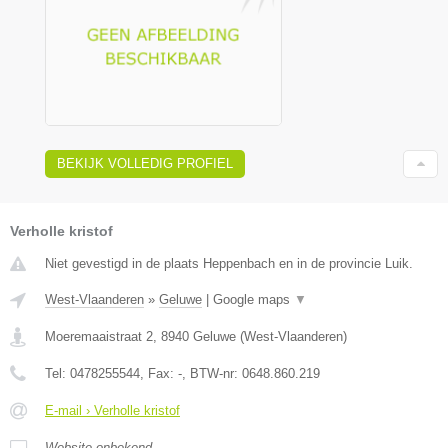
BEKIJK VOLLEDIG PROFIEL
Verholle kristof
Niet gevestigd in de plaats Heppenbach en in de provincie Luik.
West-Vlaanderen
»
Geluwe
|
Google maps
▼
Moeremaaistraat 2
,
8940
Geluwe
(
West-Vlaanderen
)
Tel:
0478255544
, Fax:
-
, BTW-nr:
0648.860.219
E-mail › Verholle kristof
Website onbekend