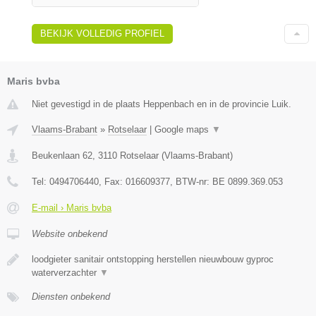
BEKIJK VOLLEDIG PROFIEL
Maris bvba
Niet gevestigd in de plaats Heppenbach en in de provincie Luik.
Vlaams-Brabant
»
Rotselaar
|
Google maps
▼
Beukenlaan 62
,
3110
Rotselaar
(
Vlaams-Brabant
)
Tel:
0494706440
, Fax:
016609377
, BTW-nr:
BE 0899.369.053
E-mail › Maris bvba
Website onbekend
loodgieter sanitair ontstopping herstellen nieuwbouw gyproc
waterverzachter
▼
Diensten onbekend