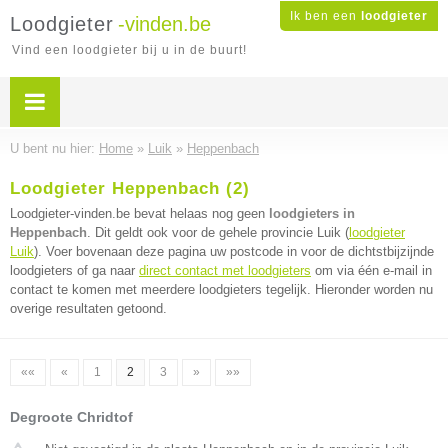
Ik ben een
loodgieter
Loodgieter
-vinden.be
Vind een loodgieter bij u in de buurt!
U bent nu hier:
Home
»
Luik
»
Heppenbach
Loodgieter Heppenbach (2)
Loodgieter-vinden.be bevat helaas nog geen
loodgieters in
Heppenbach
. Dit geldt ook voor de gehele provincie Luik (
loodgieter
Luik
). Voer bovenaan deze pagina uw postcode in voor de dichtstbijzijnde
loodgieters of ga naar
direct contact met loodgieters
om via één e-mail in
contact te komen met meerdere loodgieters tegelijk. Hieronder worden nu
overige resultaten getoond.
««
«
1
2
3
»
»»
Degroote Chridtof