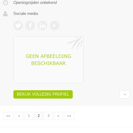
Openingstijden onbekend
Sociale media:
BEKIJK VOLLEDIG PROFIEL
««
«
1
2
3
»
»»