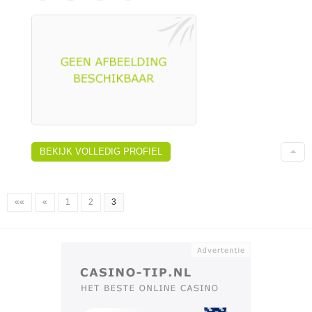
BEKIJK VOLLEDIG PROFIEL
««
«
1
2
3