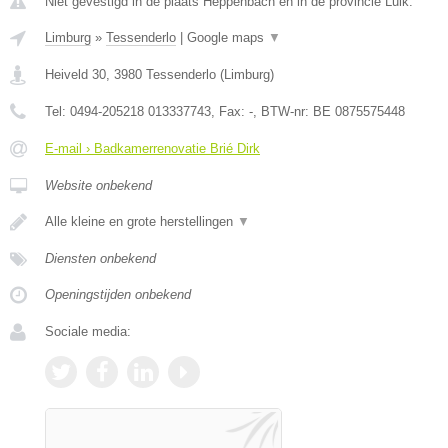
Niet gevestigd in de plaats Heppenbach en in de provincie Luik.
Limburg
»
Tessenderlo
|
Google maps
▼
Heiveld 30
,
3980
Tessenderlo
(
Limburg
)
Tel:
0494-205218 013337743
, Fax:
-
, BTW-nr:
BE 0875575448
E-mail › Badkamerrenovatie Brié Dirk
Website onbekend
Alle kleine en grote herstellingen
▼
Diensten onbekend
Openingstijden onbekend
Sociale media: