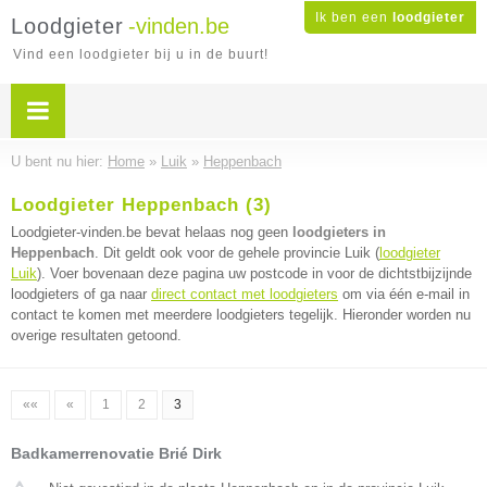
Ik ben een
loodgieter
Loodgieter
-vinden.be
Vind een loodgieter bij u in de buurt!
U bent nu hier:
Home
»
Luik
»
Heppenbach
Loodgieter Heppenbach (3)
Loodgieter-vinden.be bevat helaas nog geen
loodgieters in
Heppenbach
. Dit geldt ook voor de gehele provincie Luik (
loodgieter
Luik
). Voer bovenaan deze pagina uw postcode in voor de dichtstbijzijnde
loodgieters of ga naar
direct contact met loodgieters
om via één e-mail in
contact te komen met meerdere loodgieters tegelijk. Hieronder worden nu
overige resultaten getoond.
««
«
1
2
3
Badkamerrenovatie Brié Dirk