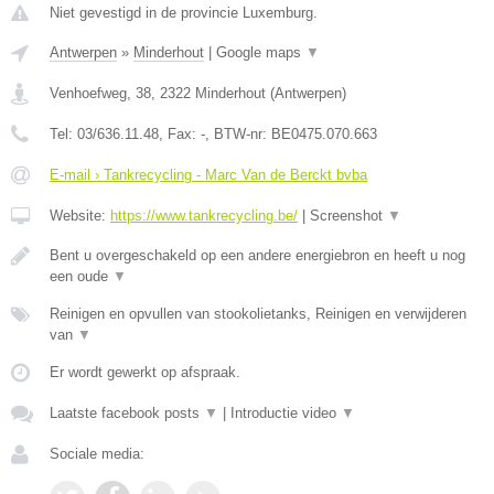
Niet gevestigd in de provincie Luxemburg.
Antwerpen
»
Minderhout
|
Google maps
▼
Venhoefweg, 38
,
2322
Minderhout
(
Antwerpen
)
Tel:
03/636.11.48
, Fax:
-
, BTW-nr:
BE0475.070.663
E-mail › Tankrecycling - Marc Van de Berckt bvba
Website:
https://www.tankrecycling.be/
|
Screenshot
▼
Bent u overgeschakeld op een andere energiebron en heeft u nog
een oude
▼
Reinigen en opvullen van stookolietanks, Reinigen en verwijderen
van
▼
Er wordt gewerkt op afspraak.
Laatste facebook posts
▼
|
Introductie video
▼
Sociale media: