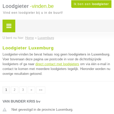
Ik ben een
loodgieter
Loodgieter
-vinden.be
Vind een loodgieter bij u in de buurt!
U bent nu hier:
Home
»
Luxemburg
Loodgieter Luxemburg
Loodgieter-vinden.be bevat helaas nog geen
loodgieters in Luxemburg
.
Voer bovenaan deze pagina uw postcode in voor de dichtstbijzijnde
loodgieters of ga naar
direct contact met loodgieters
om via één e-mail in
contact te komen met meerdere loodgieters tegelijk. Hieronder worden nu
overige resultaten getoond.
1
2
3
»
»»
VAN BUNDER KRIS bv
Niet gevestigd in de provincie Luxemburg.