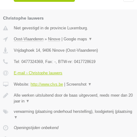
Christophe lauwers
Niet gevestigd in de provincie Luxemburg.
Oost-Vlaanderen
»
Ninove
|
Google maps
▼
Vrijdaghoek 14
,
9406
Ninove
(
Oost-Vlaanderen
)
Tel:
0477324369
, Fax:
-
, BTW-nr:
0417728619
E-mail › Christophe lauwers
Website:
http://www.clvs.be
|
Screenshot
▼
Alle werken uitsluitend door de baas uitgevoerd, reeds meer dan 20
jaar in
▼
verwarming (plaatsing onderhoud herstelling), loodgieterij (plaatsing
▼
Openingstijden onbekend