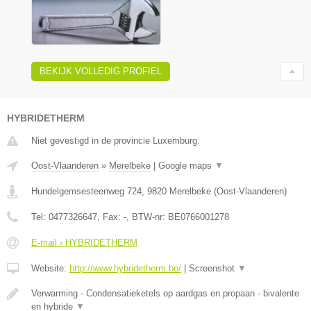
BEKIJK VOLLEDIG PROFIEL
HYBRIDETHERM
Niet gevestigd in de provincie Luxemburg.
Oost-Vlaanderen
»
Merelbeke
|
Google maps
▼
Hundelgemsesteenweg 724
,
9820
Merelbeke
(
Oost-Vlaanderen
)
Tel:
0477326647
, Fax:
-
, BTW-nr:
BE0766001278
E-mail › HYBRIDETHERM
Website:
http://www.hybridetherm.be/
|
Screenshot
▼
Verwarming - Condensatieketels op aardgas en propaan - bivalente
en hybride
▼