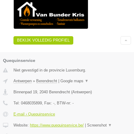
BEKIJK VOLLEDIG PROFIEL
Quequinservice
Niet gevestigd in de provincie Luxemburg.
Antwerpen
»
Berendrecht
|
Google maps
▼
Binnenpad 19
,
2040
Berendrecht
(
Antwerpen
)
Tel:
0468035899
, Fax:
-
, BTW-nr:
-
E-mail › Quequinservice
Website:
https://www.quequinservice.be/
|
Screenshot
▼