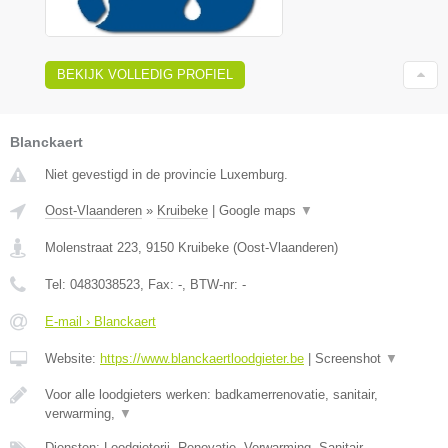
BEKIJK VOLLEDIG PROFIEL
Blanckaert
Niet gevestigd in de provincie Luxemburg.
Oost-Vlaanderen
»
Kruibeke
|
Google maps
▼
Molenstraat 223
,
9150
Kruibeke
(
Oost-Vlaanderen
)
Tel:
0483038523
, Fax:
-
, BTW-nr:
-
E-mail › Blanckaert
Website:
https://www.blanckaertloodgieter.be
|
Screenshot
▼
Voor alle loodgieters werken: badkamerrenovatie, sanitair,
verwarming,
▼
Diensten: Loodgieterij, Renovatie, Verwarming, Sanitair