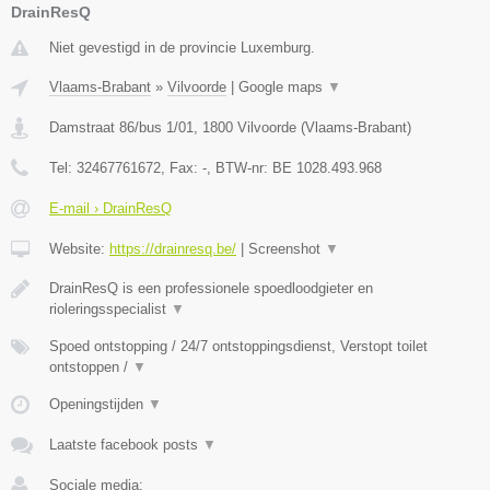
DrainResQ
Niet gevestigd in de provincie Luxemburg.
Vlaams-Brabant
»
Vilvoorde
|
Google maps
▼
Damstraat 86/bus 1/01
,
1800
Vilvoorde
(
Vlaams-Brabant
)
Tel:
32467761672
, Fax:
-
, BTW-nr:
BE 1028.493.968
E-mail › DrainResQ
Website:
https://drainresq.be/
|
Screenshot
▼
DrainResQ is een professionele spoedloodgieter en
rioleringsspecialist
▼
Spoed ontstopping / 24/7 ontstoppingsdienst, Verstopt toilet
ontstoppen /
▼
Openingstijden
▼
Laatste facebook posts
▼
Sociale media: