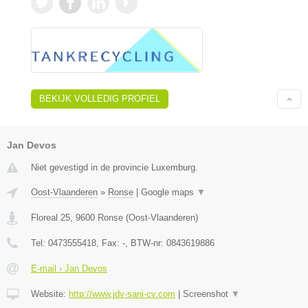
BEKIJK VOLLEDIG PROFIEL
Jan Devos
Niet gevestigd in de provincie Luxemburg.
Oost-Vlaanderen
»
Ronse
|
Google maps
▼
Floreal 25
,
9600
Ronse
(
Oost-Vlaanderen
)
Tel:
0473555418
, Fax:
-
, BTW-nr:
0843619886
E-mail › Jan Devos
Website:
http://www.jdv-sani-cv.com
|
Screenshot
▼