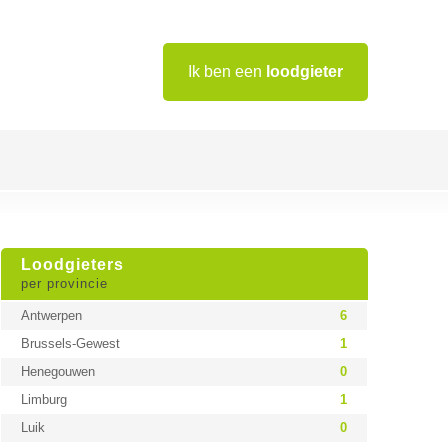
Ik ben een
loodgieter
Loodgieters
per provincie
Antwerpen
6
Brussels-Gewest
1
Henegouwen
0
Limburg
1
Luik
0