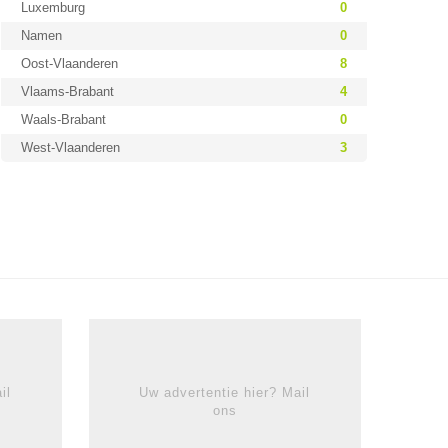
Luxemburg
0
Namen
0
Oost-Vlaanderen
8
Vlaams-Brabant
4
Waals-Brabant
0
West-Vlaanderen
3
il
Uw advertentie hier? Mail
ons