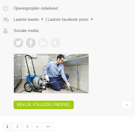
Openingstijden onbekend
Laatste tweets
▼
|
Laatste facebook posts
▼
Sociale media:
BEKIJK VOLLEDIG PROFIEL
1
2
3
»
»»