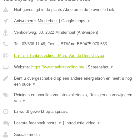
Niet gevestigd in de plaats Abee en in de provincie Luik.
Antwerpen
»
Minderhout
|
Google maps
▼
Venhoefweg, 38
,
2322
Minderhout
(
Antwerpen
)
Tel:
03/636.11.48
, Fax:
-
, BTW-nr:
BE0475.070.663
E-mail › Tankrecycling - Marc Van de Berckt bvba
Website:
https://www.tankrecycling.be/
|
Screenshot
▼
Bent u overgeschakeld op een andere energiebron en heeft u nog
een oude
▼
Reinigen en opvullen van stookolietanks, Reinigen en verwijderen
van
▼
Er wordt gewerkt op afspraak.
Laatste facebook posts
▼
|
Introductie video
▼
Sociale media: