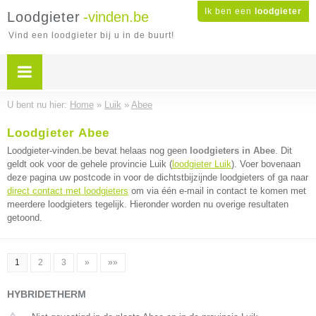
Ik ben een
loodgieter
Loodgieter
-vinden.be
Vind een loodgieter bij u in de buurt!
U bent nu hier:
Home
»
Luik
»
Abee
Loodgieter Abee
Loodgieter-vinden.be bevat helaas nog geen
loodgieters in Abee
. Dit
geldt ook voor de gehele provincie Luik (
loodgieter Luik
). Voer bovenaan
deze pagina uw postcode in voor de dichtstbijzijnde loodgieters of ga naar
direct contact met loodgieters
om via één e-mail in contact te komen met
meerdere loodgieters tegelijk. Hieronder worden nu overige resultaten
getoond.
1
2
3
»
»»
HYBRIDETHERM