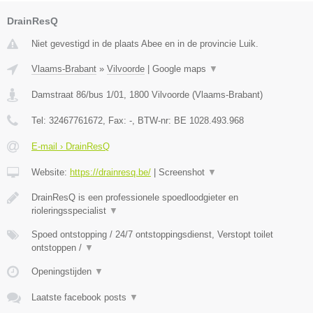
DrainResQ
Niet gevestigd in de plaats Abee en in de provincie Luik.
Vlaams-Brabant
»
Vilvoorde
|
Google maps
▼
Damstraat 86/bus 1/01
,
1800
Vilvoorde
(
Vlaams-Brabant
)
Tel:
32467761672
, Fax:
-
, BTW-nr:
BE 1028.493.968
E-mail › DrainResQ
Website:
https://drainresq.be/
|
Screenshot
▼
DrainResQ is een professionele spoedloodgieter en
rioleringsspecialist
▼
Spoed ontstopping / 24/7 ontstoppingsdienst, Verstopt toilet
ontstoppen /
▼
Openingstijden
▼
Laatste facebook posts
▼