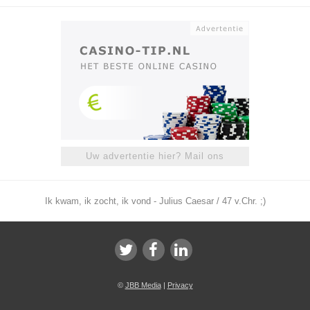
Uw advertentie hier? Mail ons
Ik kwam, ik zocht, ik vond - Julius Caesar / 47 v.Chr. ;)
©
JBB Media
|
Privacy