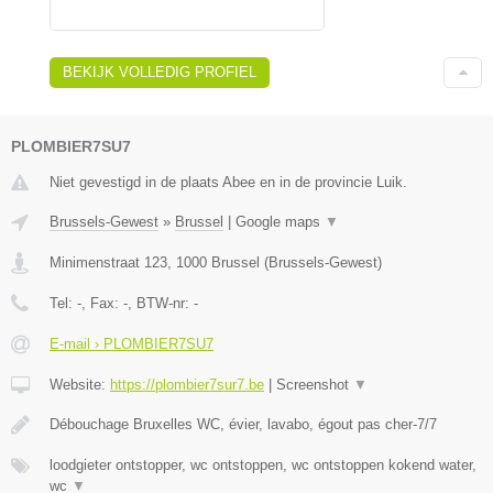
BEKIJK VOLLEDIG PROFIEL
PLOMBIER7SU7
Niet gevestigd in de plaats Abee en in de provincie Luik.
Brussels-Gewest
»
Brussel
|
Google maps
▼
Minimenstraat 123
,
1000
Brussel
(
Brussels-Gewest
)
Tel:
-
, Fax:
-
, BTW-nr:
-
E-mail › PLOMBIER7SU7
Website:
https://plombier7sur7.be
|
Screenshot
▼
Débouchage Bruxelles WC, évier, lavabo, égout pas cher-7/7
loodgieter ontstopper, wc ontstoppen, wc ontstoppen kokend water,
wc
▼