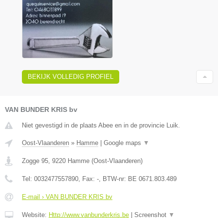
BEKIJK VOLLEDIG PROFIEL
VAN BUNDER KRIS bv
Niet gevestigd in de plaats Abee en in de provincie Luik.
Oost-Vlaanderen
»
Hamme
|
Google maps
▼
Zogge 95
,
9220
Hamme
(
Oost-Vlaanderen
)
Tel:
0032477557890
, Fax:
-
, BTW-nr:
BE 0671.803.489
E-mail › VAN BUNDER KRIS bv
Website:
Http://www.vanbunderkris.be
|
Screenshot
▼