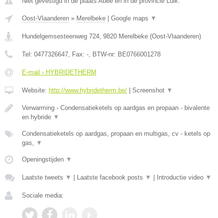
Niet gevestigd in de plaats Abee en in de provincie Luik.
Oost-Vlaanderen
»
Merelbeke
|
Google maps
▼
Hundelgemsesteenweg 724
,
9820
Merelbeke
(
Oost-Vlaanderen
)
Tel:
0477326647
, Fax:
-
, BTW-nr:
BE0766001278
E-mail › HYBRIDETHERM
Website:
http://www.hybridetherm.be/
|
Screenshot
▼
Verwarming - Condensatieketels op aardgas en propaan - bivalente
en hybride
▼
Condensatieketels op aardgas, propaan en multigas, cv - ketels op
gas,
▼
Openingstijden
▼
Laatste tweets
▼
|
Laatste facebook posts
▼
|
Introductie video
▼
Sociale media: