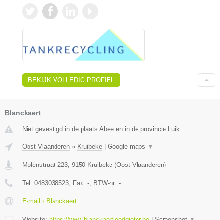
BEKIJK VOLLEDIG PROFIEL
Blanckaert
Niet gevestigd in de plaats Abee en in de provincie Luik.
Oost-Vlaanderen
»
Kruibeke
|
Google maps
▼
Molenstraat 223
,
9150
Kruibeke
(
Oost-Vlaanderen
)
Tel:
0483038523
, Fax:
-
, BTW-nr:
-
E-mail › Blanckaert
Website:
https://www.blanckaertloodgieter.be
|
Screenshot
▼