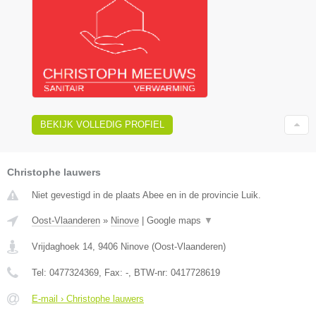
BEKIJK VOLLEDIG PROFIEL
Christophe lauwers
Niet gevestigd in de plaats Abee en in de provincie Luik.
Oost-Vlaanderen
»
Ninove
|
Google maps
▼
Vrijdaghoek 14
,
9406
Ninove
(
Oost-Vlaanderen
)
Tel:
0477324369
, Fax:
-
, BTW-nr:
0417728619
E-mail › Christophe lauwers