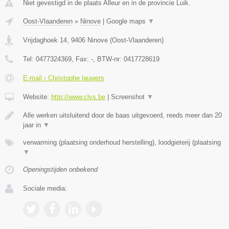
Niet gevestigd in de plaats Alleur en in de provincie Luik.
Oost-Vlaanderen
»
Ninove
|
Google maps
▼
Vrijdaghoek 14
,
9406
Ninove
(
Oost-Vlaanderen
)
Tel:
0477324369
, Fax:
-
, BTW-nr:
0417728619
E-mail › Christophe lauwers
Website:
http://www.clvs.be
|
Screenshot
▼
Alle werken uitsluitend door de baas uitgevoerd, reeds meer dan 20
jaar in
▼
verwarming (plaatsing onderhoud herstelling), loodgieterij (plaatsing
▼
Openingstijden onbekend
Sociale media: