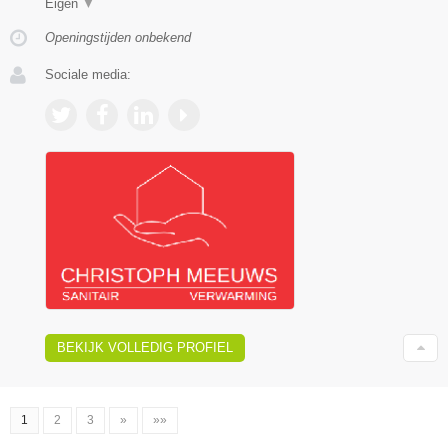
Eigen
▼
Openingstijden onbekend
Sociale media:
BEKIJK VOLLEDIG PROFIEL
1
2
3
»
»»