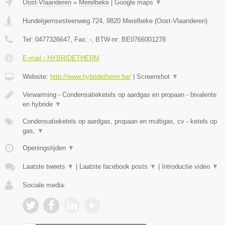
Oost-Vlaanderen
»
Merelbeke
|
Google maps
▼
Hundelgemsesteenweg 724
,
9820
Merelbeke
(
Oost-Vlaanderen
)
Tel:
0477326647
, Fax:
-
, BTW-nr:
BE0766001278
E-mail › HYBRIDETHERM
Website:
http://www.hybridetherm.be/
|
Screenshot
▼
Verwarming - Condensatieketels op aardgas en propaan - bivalente
en hybride
▼
Condensatieketels op aardgas, propaan en multigas, cv - ketels op
gas,
▼
Openingstijden
▼
Laatste tweets
▼
|
Laatste facebook posts
▼
|
Introductie video
▼
Sociale media: