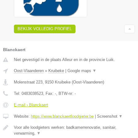
BEKIJK VOLLEDIG PROFIEL
Blanckaert
Niet gevestigd in de plaats Alleur en in de provincie Luik.
Oost-Vlaanderen
»
Kruibeke
|
Google maps
▼
Molenstraat 223
,
9150
Kruibeke
(
Oost-Vlaanderen
)
Tel:
0483038523
, Fax:
-
, BTW-nr:
-
E-mail › Blanckaert
Website:
https://www.blanckaertloodgieter.be
|
Screenshot
▼
Voor alle loodgieters werken: badkamerrenovatie, sanitair,
verwarming,
▼