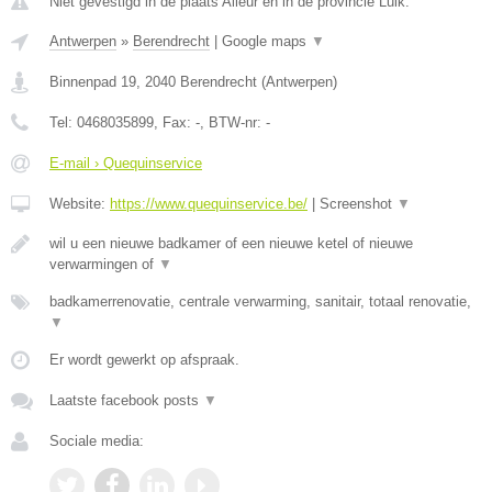
Niet gevestigd in de plaats Alleur en in de provincie Luik.
Antwerpen
»
Berendrecht
|
Google maps
▼
Binnenpad 19
,
2040
Berendrecht
(
Antwerpen
)
Tel:
0468035899
, Fax:
-
, BTW-nr:
-
E-mail › Quequinservice
Website:
https://www.quequinservice.be/
|
Screenshot
▼
wil u een nieuwe badkamer of een nieuwe ketel of nieuwe
verwarmingen of
▼
badkamerrenovatie, centrale verwarming, sanitair, totaal renovatie,
▼
Er wordt gewerkt op afspraak.
Laatste facebook posts
▼
Sociale media: