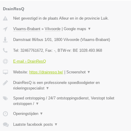
DrainResQ
Niet gevestigd in de plaats Alleur en in de provincie Luik.
Vlaams-Brabant
»
Vilvoorde
|
Google maps
▼
Damstraat 86/bus 1/01
,
1800
Vilvoorde
(
Vlaams-Brabant
)
Tel:
32467761672
, Fax:
-
, BTW-nr:
BE 1028.493.968
E-mail › DrainResQ
Website:
https://drainresq.be/
|
Screenshot
▼
DrainResQ is een professionele spoedloodgieter en
rioleringsspecialist
▼
Spoed ontstopping / 24/7 ontstoppingsdienst, Verstopt toilet
ontstoppen /
▼
Openingstijden
▼
Laatste facebook posts
▼