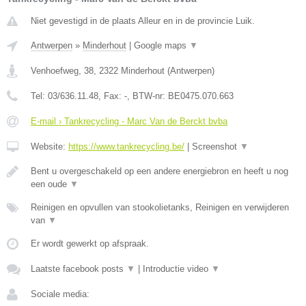
Niet gevestigd in de plaats Alleur en in de provincie Luik.
Antwerpen
»
Minderhout
|
Google maps
▼
Venhoefweg, 38
,
2322
Minderhout
(
Antwerpen
)
Tel:
03/636.11.48
, Fax:
-
, BTW-nr:
BE0475.070.663
E-mail › Tankrecycling - Marc Van de Berckt bvba
Website:
https://www.tankrecycling.be/
|
Screenshot
▼
Bent u overgeschakeld op een andere energiebron en heeft u nog
een oude
▼
Reinigen en opvullen van stookolietanks, Reinigen en verwijderen
van
▼
Er wordt gewerkt op afspraak.
Laatste facebook posts
▼
|
Introductie video
▼
Sociale media: