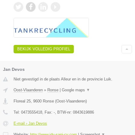
BEKIJK VOLLEDIG PROFIEL
Jan Devos
Niet gevestigd in de plaats Alleur en in de provincie Luik.
Oost-Vlaanderen
»
Ronse
|
Google maps
▼
Floreal 25
,
9600
Ronse
(
Oost-Vlaanderen
)
Tel:
0473555418
, Fax:
-
, BTW-nr:
0843619886
E-mail › Jan Devos
Website:
http://www.jdv-sani-cv.com
|
Screenshot
▼