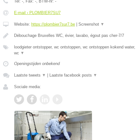
Tel:
-
, Fax:
-
, BTW-nr:
-
E-mail › PLOMBIER7SU7
Website:
https://plombier7sur7.be
|
Screenshot
▼
Débouchage Bruxelles WC, évier, lavabo, égout pas cher-7/7
loodgieter ontstopper, wc ontstoppen, wc ontstoppen kokend water,
wc
▼
Openingstijden onbekend
Laatste tweets
▼
|
Laatste facebook posts
▼
Sociale media: