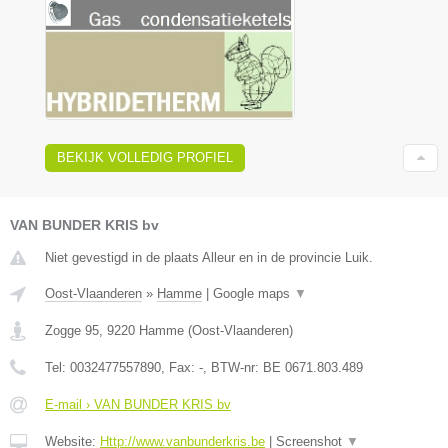
BEKIJK VOLLEDIG PROFIEL
VAN BUNDER KRIS bv
Niet gevestigd in de plaats Alleur en in de provincie Luik.
Oost-Vlaanderen
»
Hamme
|
Google maps
▼
Zogge 95
,
9220
Hamme
(
Oost-Vlaanderen
)
Tel:
0032477557890
, Fax:
-
, BTW-nr:
BE 0671.803.489
E-mail › VAN BUNDER KRIS bv
Website:
Http://www.vanbunderkris.be
|
Screenshot
▼