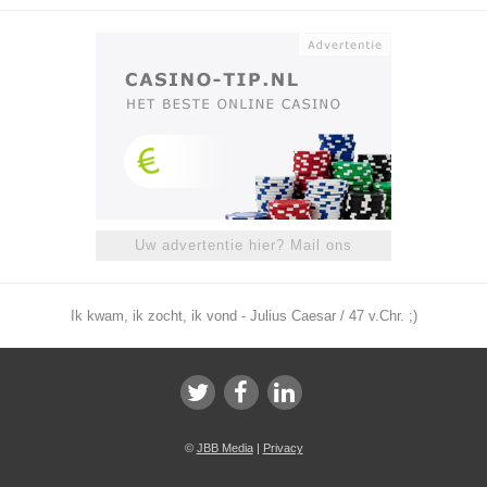
Uw advertentie hier? Mail ons
Ik kwam, ik zocht, ik vond - Julius Caesar / 47 v.Chr. ;)
©
JBB Media
|
Privacy