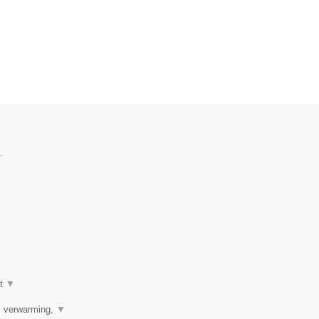
.
ot
▼
r, verwarming,
▼