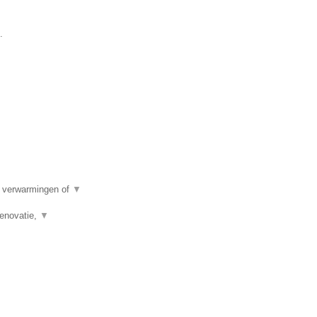
.
e verwarmingen of
▼
renovatie,
▼