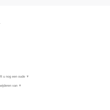
.
eft u nog een oude
▼
rwijderen van
▼