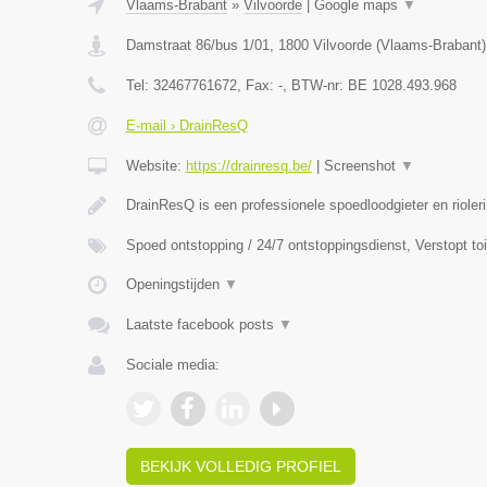
Vlaams-Brabant
»
Vilvoorde
|
Google maps
▼
Damstraat 86/bus 1/01
,
1800
Vilvoorde
(
Vlaams-Brabant
)
Tel:
32467761672
, Fax:
-
, BTW-nr:
BE 1028.493.968
E-mail › DrainResQ
Website:
https://drainresq.be/
|
Screenshot
▼
DrainResQ is een professionele spoedloodgieter en rioler
Spoed ontstopping / 24/7 ontstoppingsdienst, Verstopt to
Openingstijden
▼
Laatste facebook posts
▼
Sociale media:
BEKIJK VOLLEDIG PROFIEL