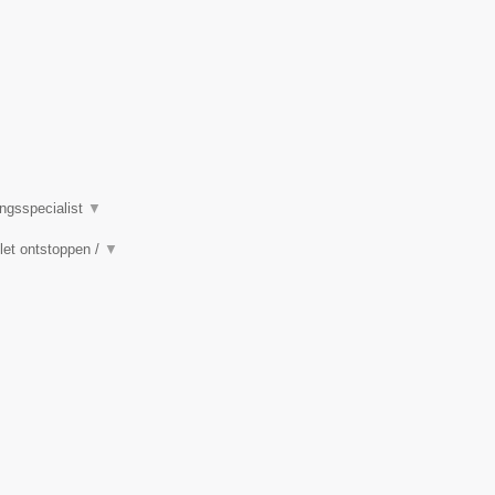
ingsspecialist
▼
ilet ontstoppen /
▼