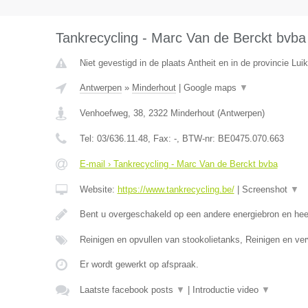
Tankrecycling - Marc Van de Berckt bvba
Niet gevestigd in de plaats Antheit en in de provincie Luik
Antwerpen
»
Minderhout
|
Google maps
▼
Venhoefweg, 38
,
2322
Minderhout
(
Antwerpen
)
Tel:
03/636.11.48
, Fax:
-
, BTW-nr:
BE0475.070.663
E-mail › Tankrecycling - Marc Van de Berckt bvba
Website:
https://www.tankrecycling.be/
|
Screenshot
▼
Bent u overgeschakeld op een andere energiebron en he
Reinigen en opvullen van stookolietanks, Reinigen en ve
Er wordt gewerkt op afspraak.
Laatste facebook posts
▼
|
Introductie video
▼