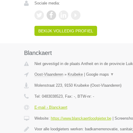
Sociale media:
BEKIJK VOLLEDIG PROFIEL
Blanckaert
Niet gevestigd in de plaats Antheit en in de provincie Luik
Oost-Vlaanderen
»
Kruibeke
|
Google maps
▼
Molenstraat 223
,
9150
Kruibeke
(
Oost-Vlaanderen
)
Tel:
0483038523
, Fax:
-
, BTW-nr:
-
E-mail › Blanckaert
Website:
https://www.blanckaertloodgieter.be
|
Screensh
Voor alle loodgieters werken: badkamerrenovatie, sanitai