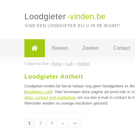
Loodgieter
-vinden.be
VIND EEN LOODGIETER BIJ U IN DE BUURT!
Nieuws
Zoeken
Contact
U bent nu hier:
Home
»
Luik
»
Antheit
Loodgieter Antheit
Loodgieter-vinden.be bevat helaas nog geen
loodgieters in An
(
loodgieter Luik
). Voer bovenaan deze pagina uw postcode in voor
direct contact met loodgieters
om via één e-mail in contact te k
Hieronder worden nu overige resultaten getoond.
1
2
3
»
»»