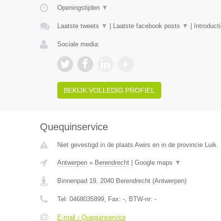
Openingstijden
▼
Laatste tweets
▼
|
Laatste facebook posts
▼
|
Introduct
Sociale media:
BEKIJK VOLLEDIG PROFIEL
Quequinservice
Niet gevestigd in de plaats Awirs en in de provincie Luik.
Antwerpen
»
Berendrecht
|
Google maps
▼
Binnenpad 19
,
2040
Berendrecht
(
Antwerpen
)
Tel:
0468035899
, Fax:
-
, BTW-nr:
-
E-mail › Quequinservice