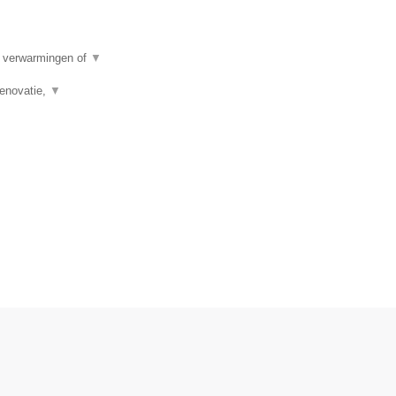
e verwarmingen of
▼
renovatie,
▼