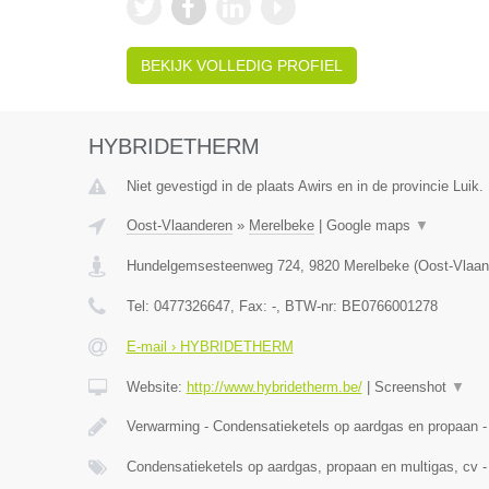
BEKIJK VOLLEDIG PROFIEL
HYBRIDETHERM
Niet gevestigd in de plaats Awirs en in de provincie Luik.
Oost-Vlaanderen
»
Merelbeke
|
Google maps
▼
Hundelgemsesteenweg 724
,
9820
Merelbeke
(
Oost-Vlaan
Tel:
0477326647
, Fax:
-
, BTW-nr:
BE0766001278
E-mail › HYBRIDETHERM
Website:
http://www.hybridetherm.be/
|
Screenshot
▼
Verwarming - Condensatieketels op aardgas en propaan -
Condensatieketels op aardgas, propaan en multigas, cv -