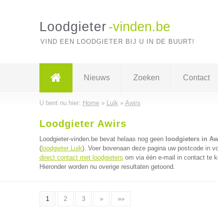
Loodgieter
-vinden.be
VIND EEN LOODGIETER BIJ U IN DE BUURT!
Nieuws
Zoeken
Contact
U bent nu hier:
Home
»
Luik
»
Awirs
Loodgieter Awirs
Loodgieter-vinden.be bevat helaas nog geen
loodgieters in Aw
(
loodgieter Luik
). Voer bovenaan deze pagina uw postcode in voor
direct contact met loodgieters
om via één e-mail in contact te k
Hieronder worden nu overige resultaten getoond.
1
2
3
»
»»