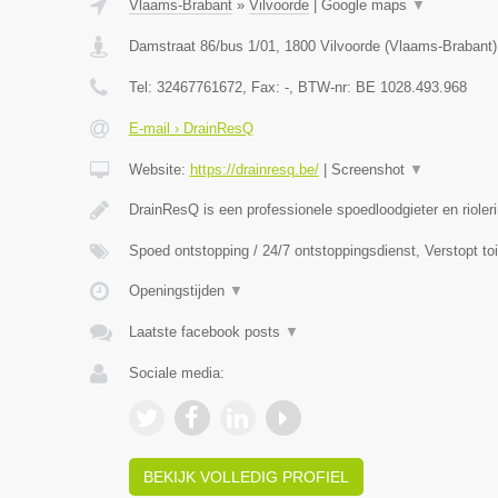
Vlaams-Brabant
»
Vilvoorde
|
Google maps
▼
Damstraat 86/bus 1/01
,
1800
Vilvoorde
(
Vlaams-Brabant
)
Tel:
32467761672
, Fax:
-
, BTW-nr:
BE 1028.493.968
E-mail › DrainResQ
Website:
https://drainresq.be/
|
Screenshot
▼
DrainResQ is een professionele spoedloodgieter en rioler
Spoed ontstopping / 24/7 ontstoppingsdienst, Verstopt to
Openingstijden
▼
Laatste facebook posts
▼
Sociale media:
BEKIJK VOLLEDIG PROFIEL