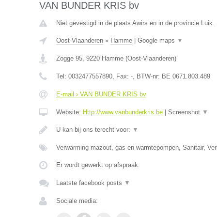
VAN BUNDER KRIS bv
Niet gevestigd in de plaats Awirs en in de provincie Luik.
Oost-Vlaanderen
»
Hamme
|
Google maps
▼
Zogge 95
,
9220
Hamme
(
Oost-Vlaanderen
)
Tel:
0032477557890
, Fax:
-
, BTW-nr:
BE 0671.803.489
E-mail › VAN BUNDER KRIS bv
Website:
Http://www.vanbunderkris.be
|
Screenshot
▼
U kan bij ons terecht voor:
▼
Verwarming mazout, gas en warmtepompen, Sanitair, Verl
Er wordt gewerkt op afspraak.
Laatste facebook posts
▼
Sociale media: