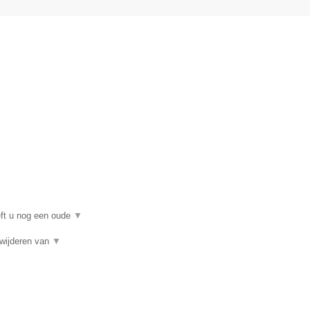
eft u nog een oude
▼
rwijderen van
▼