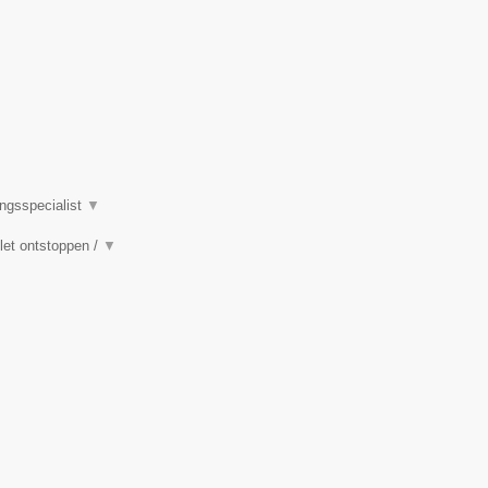
ingsspecialist
▼
ilet ontstoppen /
▼