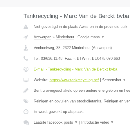
Tankrecycling - Marc Van de Berckt bvba
Niet gevestigd in de plaats Awirs en in de provincie Luik.
Antwerpen
»
Minderhout
|
Google maps
▼
Venhoefweg, 38
,
2322
Minderhout
(
Antwerpen
)
Tel:
03/636.11.48
, Fax:
-
, BTW-nr:
BE0475.070.663
E-mail › Tankrecycling - Marc Van de Berckt bvba
Website:
https://www.tankrecycling.be/
|
Screenshot
▼
Bent u overgeschakeld op een andere energiebron en he
Reinigen en opvullen van stookolietanks, Reinigen en ve
Er wordt gewerkt op afspraak.
Laatste facebook posts
▼
|
Introductie video
▼