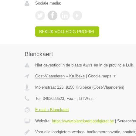
Sociale media:
BEKIJK VOLLEDIG PROFIEL
Blanckaert
Niet gevestigd in de plaats Awirs en in de provincie Luik.
Oost-Vlaanderen
»
Kruibeke
|
Google maps
▼
Molenstraat 223
,
9150
Kruibeke
(
Oost-Vlaanderen
)
Tel:
0483038523
, Fax:
-
, BTW-nr:
-
E-mail › Blanckaert
Website:
https://www.blanckaertloodgieter.be
|
Screensh
Voor alle loodgieters werken: badkamerrenovatie, sanitai