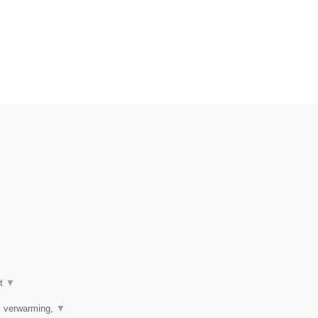
ot
▼
r, verwarming,
▼