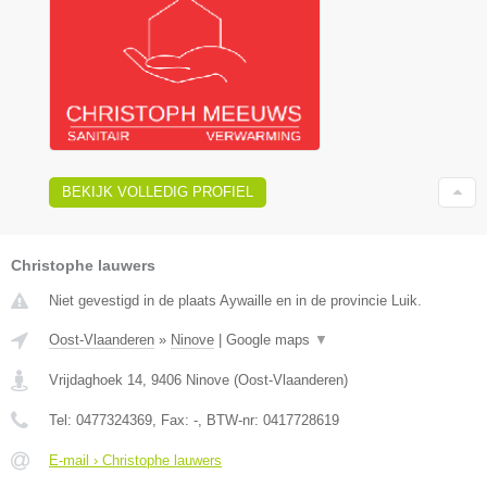
BEKIJK VOLLEDIG PROFIEL
Christophe lauwers
Niet gevestigd in de plaats Aywaille en in de provincie Luik.
Oost-Vlaanderen
»
Ninove
|
Google maps
▼
Vrijdaghoek 14
,
9406
Ninove
(
Oost-Vlaanderen
)
Tel:
0477324369
, Fax:
-
, BTW-nr:
0417728619
E-mail › Christophe lauwers