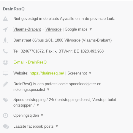
DrainResQ
Niet gevestigd in de plaats Aywaille en in de provincie Luik.
Vlaams-Brabant
»
Vilvoorde
|
Google maps
▼
Damstraat 86/bus 1/01
,
1800
Vilvoorde
(
Vlaams-Brabant
)
Tel:
32467761672
, Fax:
-
, BTW-nr:
BE 1028.493.968
E-mail › DrainResQ
Website:
https://drainresq.be/
|
Screenshot
▼
DrainResQ is een professionele spoedloodgieter en
rioleringsspecialist
▼
Spoed ontstopping / 24/7 ontstoppingsdienst, Verstopt toilet
ontstoppen /
▼
Openingstijden
▼
Laatste facebook posts
▼