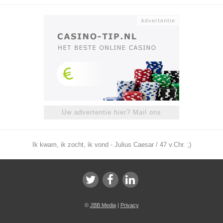
Uw advertentie hier? Mail ons
Ik kwam, ik zocht, ik vond - Julius Caesar / 47 v.Chr. ;)
©
JBB Media
|
Privacy