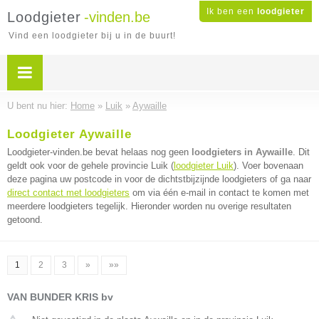
Ik ben een
loodgieter
Loodgieter
-vinden.be
Vind een loodgieter bij u in de buurt!
U bent nu hier:
Home
»
Luik
»
Aywaille
Loodgieter Aywaille
Loodgieter-vinden.be bevat helaas nog geen
loodgieters in Aywaille
. Dit
geldt ook voor de gehele provincie Luik (
loodgieter Luik
). Voer bovenaan
deze pagina uw postcode in voor de dichtstbijzijnde loodgieters of ga naar
direct contact met loodgieters
om via één e-mail in contact te komen met
meerdere loodgieters tegelijk. Hieronder worden nu overige resultaten
getoond.
1
2
3
»
»»
VAN BUNDER KRIS bv