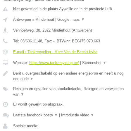
Niet gevestigd in de plaats Aywaille en in de provincie Luik.
Antwerpen
»
Minderhout
|
Google maps
▼
Venhoefweg, 38
,
2322
Minderhout
(
Antwerpen
)
Tel:
03/636.11.48
, Fax:
-
, BTW-nr:
BE0475.070.663
E-mail › Tankrecycling - Marc Van de Berckt bvba
Website:
https://www.tankrecycling.be/
|
Screenshot
▼
Bent u overgeschakeld op een andere energiebron en heeft u nog
een oude
▼
Reinigen en opvullen van stookolietanks, Reinigen en verwijderen
van
▼
Er wordt gewerkt op afspraak.
Laatste facebook posts
▼
|
Introductie video
▼
Sociale media: