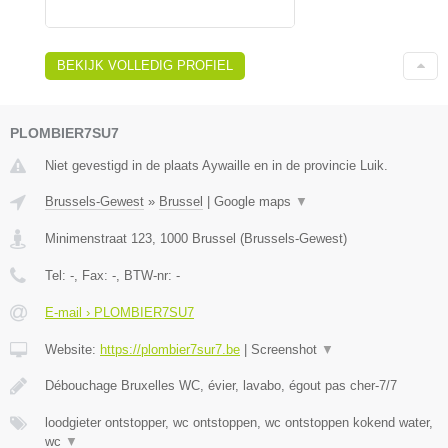
BEKIJK VOLLEDIG PROFIEL
PLOMBIER7SU7
Niet gevestigd in de plaats Aywaille en in de provincie Luik.
Brussels-Gewest
»
Brussel
|
Google maps
▼
Minimenstraat 123
,
1000
Brussel
(
Brussels-Gewest
)
Tel:
-
, Fax:
-
, BTW-nr:
-
E-mail › PLOMBIER7SU7
Website:
https://plombier7sur7.be
|
Screenshot
▼
Débouchage Bruxelles WC, évier, lavabo, égout pas cher-7/7
loodgieter ontstopper, wc ontstoppen, wc ontstoppen kokend water,
wc
▼