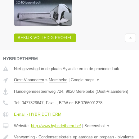
BEKIJK VOLLEDIG PROFIEL
HYBRIDETHERM
Niet gevestigd in de plaats Aywaille en in de provincie Luik.
Oost-Vlaanderen
»
Merelbeke
|
Google maps
▼
Hundelgemsesteenweg 724
,
9820
Merelbeke
(
Oost-Vlaanderen
)
Tel:
0477326647
, Fax:
-
, BTW-nr:
BE0766001278
E-mail › HYBRIDETHERM
Website:
http://www.hybridetherm.be/
|
Screenshot
▼
Verwarming - Condensatieketels op aardgas en propaan - bivalente