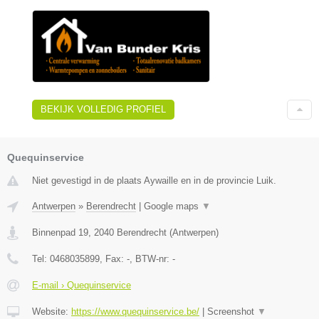
BEKIJK VOLLEDIG PROFIEL
Quequinservice
Niet gevestigd in de plaats Aywaille en in de provincie Luik.
Antwerpen
»
Berendrecht
|
Google maps
▼
Binnenpad 19
,
2040
Berendrecht
(
Antwerpen
)
Tel:
0468035899
, Fax:
-
, BTW-nr:
-
E-mail › Quequinservice
Website:
https://www.quequinservice.be/
|
Screenshot
▼