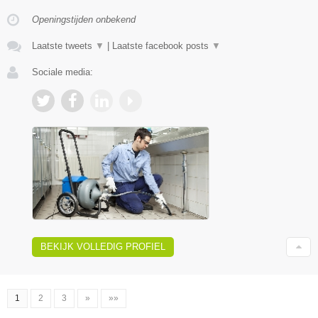
Openingstijden onbekend
Laatste tweets
▼
|
Laatste facebook posts
▼
Sociale media:
BEKIJK VOLLEDIG PROFIEL
1
2
3
»
»»