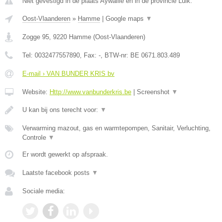
Niet gevestigd in de plaats Aywaille en in de provincie Luik.
Oost-Vlaanderen
»
Hamme
|
Google maps
▼
Zogge 95
,
9220
Hamme
(
Oost-Vlaanderen
)
Tel:
0032477557890
, Fax:
-
, BTW-nr:
BE 0671.803.489
E-mail › VAN BUNDER KRIS bv
Website:
Http://www.vanbunderkris.be
|
Screenshot
▼
U kan bij ons terecht voor:
▼
Verwarming mazout, gas en warmtepompen, Sanitair, Verluchting,
Controle
▼
Er wordt gewerkt op afspraak.
Laatste facebook posts
▼
Sociale media: