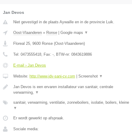
Jan Devos
Niet gevestigd in de plaats Aywaille en in de provincie Luik.
Oost-Vlaanderen
»
Ronse
|
Google maps
▼
Floreal 25
,
9600
Ronse
(
Oost-Vlaanderen
)
Tel:
0473555418
, Fax:
-
, BTW-nr:
0843619886
E-mail › Jan Devos
Website:
http://www.jdv-sani-cv.com
|
Screenshot
▼
Jan Devos is een ervaren installateur van sanitair, centrale
verwarming,
▼
sanitair, verwarming, ventilatie, zonneboilers, isolatie, boilers, kleine
▼
Er wordt gewerkt op afspraak.
Sociale media: