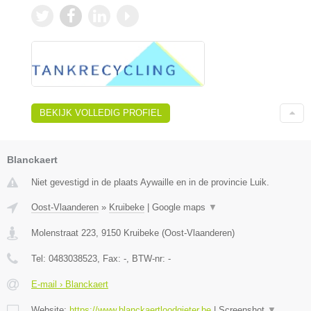
BEKIJK VOLLEDIG PROFIEL
Blanckaert
Niet gevestigd in de plaats Aywaille en in de provincie Luik.
Oost-Vlaanderen
»
Kruibeke
|
Google maps
▼
Molenstraat 223
,
9150
Kruibeke
(
Oost-Vlaanderen
)
Tel:
0483038523
, Fax:
-
, BTW-nr:
-
E-mail › Blanckaert
Website:
https://www.blanckaertloodgieter.be
|
Screenshot
▼