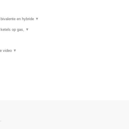
 bivalente en hybride
▼
 ketels op gas,
▼
ie video
▼
.