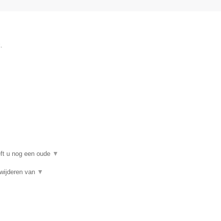
.
eft u nog een oude
▼
rwijderen van
▼