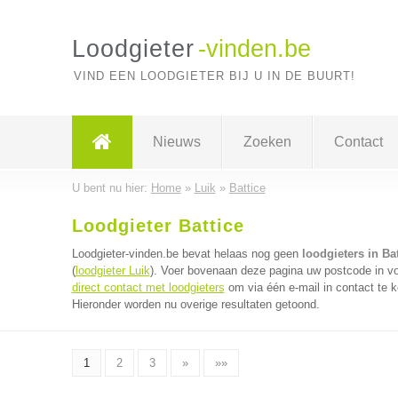
Loodgieter
-vinden.be
VIND EEN LOODGIETER BIJ U IN DE BUURT!
Nieuws
Zoeken
Contact
U bent nu hier:
Home
»
Luik
»
Battice
Loodgieter Battice
Loodgieter-vinden.be bevat helaas nog geen
loodgieters in Bat
(
loodgieter Luik
). Voer bovenaan deze pagina uw postcode in voor
direct contact met loodgieters
om via één e-mail in contact te k
Hieronder worden nu overige resultaten getoond.
1
2
3
»
»»