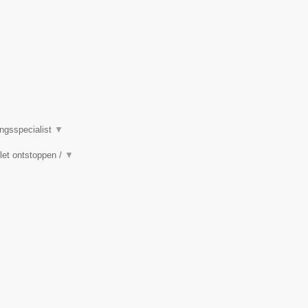
ingsspecialist
▼
ilet ontstoppen /
▼