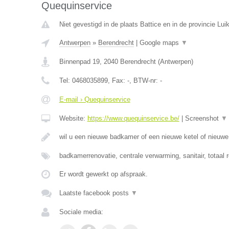
Quequinservice
Niet gevestigd in de plaats Battice en in de provincie Luik
Antwerpen
»
Berendrecht
|
Google maps
▼
Binnenpad 19
,
2040
Berendrecht
(
Antwerpen
)
Tel:
0468035899
, Fax:
-
, BTW-nr:
-
E-mail › Quequinservice
Website:
https://www.quequinservice.be/
|
Screenshot
▼
wil u een nieuwe badkamer of een nieuwe ketel of nieuw
badkamerrenovatie, centrale verwarming, sanitair, totaal 
Er wordt gewerkt op afspraak.
Laatste facebook posts
▼
Sociale media: