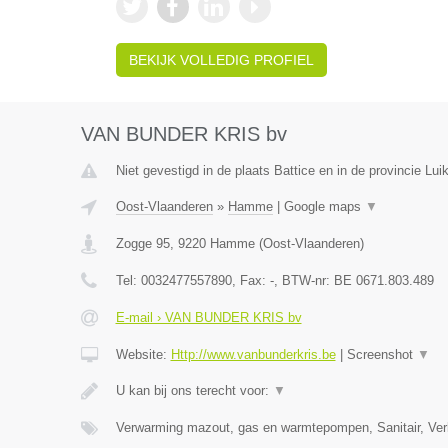
BEKIJK VOLLEDIG PROFIEL
VAN BUNDER KRIS bv
Niet gevestigd in de plaats Battice en in de provincie Luik
Oost-Vlaanderen
»
Hamme
|
Google maps
▼
Zogge 95
,
9220
Hamme
(
Oost-Vlaanderen
)
Tel:
0032477557890
, Fax:
-
, BTW-nr:
BE 0671.803.489
E-mail › VAN BUNDER KRIS bv
Website:
Http://www.vanbunderkris.be
|
Screenshot
▼
U kan bij ons terecht voor:
▼
Verwarming mazout, gas en warmtepompen, Sanitair, Verl