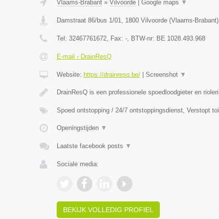
Vlaams-Brabant
»
Vilvoorde
|
Google maps
▼
Damstraat 86/bus 1/01
,
1800
Vilvoorde
(
Vlaams-Brabant
)
Tel:
32467761672
, Fax:
-
, BTW-nr:
BE 1028.493.968
E-mail › DrainResQ
Website:
https://drainresq.be/
|
Screenshot
▼
DrainResQ is een professionele spoedloodgieter en rioler
Spoed ontstopping / 24/7 ontstoppingsdienst, Verstopt to
Openingstijden
▼
Laatste facebook posts
▼
Sociale media:
BEKIJK VOLLEDIG PROFIEL