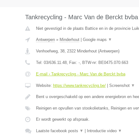
Tankrecycling - Marc Van de Berckt bvba
Niet gevestigd in de plaats Battice en in de provincie Luik
Antwerpen
»
Minderhout
|
Google maps
▼
Venhoefweg, 38
,
2322
Minderhout
(
Antwerpen
)
Tel:
03/636.11.48
, Fax:
-
, BTW-nr:
BE0475.070.663
E-mail › Tankrecycling - Marc Van de Berckt bvba
Website:
https://www.tankrecycling.be/
|
Screenshot
▼
Bent u overgeschakeld op een andere energiebron en he
Reinigen en opvullen van stookolietanks, Reinigen en ve
Er wordt gewerkt op afspraak.
Laatste facebook posts
▼
|
Introductie video
▼