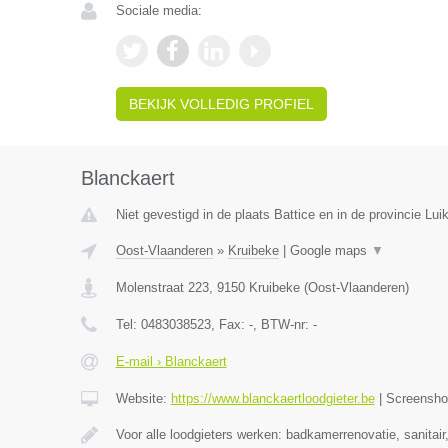
Sociale media:
BEKIJK VOLLEDIG PROFIEL
Blanckaert
Niet gevestigd in de plaats Battice en in de provincie Luik
Oost-Vlaanderen
»
Kruibeke
|
Google maps
▼
Molenstraat 223
,
9150
Kruibeke
(
Oost-Vlaanderen
)
Tel:
0483038523
, Fax:
-
, BTW-nr:
-
E-mail › Blanckaert
Website:
https://www.blanckaertloodgieter.be
|
Screensh
Voor alle loodgieters werken: badkamerrenovatie, sanitai