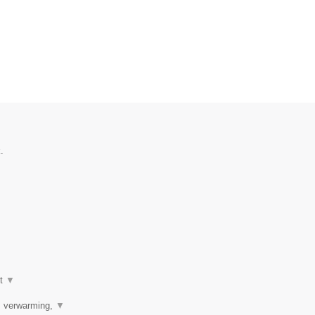
.
ot
▼
r, verwarming,
▼