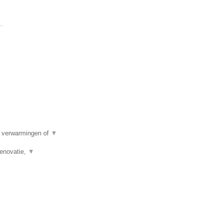
.
e verwarmingen of
▼
renovatie,
▼