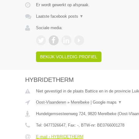
Er wordt gewerkt op afspraak.
Laatste facebook posts
▼
Sociale media:
BEKIJK VOLLEDIG PROFIEL
HYBRIDETHERM
Niet gevestigd in de plaats Battice en in de provincie Luik
Oost-Vlaanderen
»
Merelbeke
|
Google maps
▼
Hundelgemsesteenweg 724
,
9820
Merelbeke
(
Oost-Vlaan
Tel:
0477326647
, Fax:
-
, BTW-nr:
BE0766001278
E-mail › HYBRIDETHERM