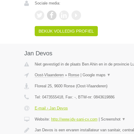
Sociale media:
BEKIJK VOLLEDIG PROFIEL
Jan Devos
Niet gevestigd in de plaats Ben Ahin en in de provincie Lu
Oost-Vlaanderen
»
Ronse
|
Google maps
▼
Floreal 25
,
9600
Ronse
(
Oost-Vlaanderen
)
Tel:
0473555418
, Fax:
-
, BTW-nr:
0843619886
E-mail › Jan Devos
Website:
http://www.jdv-sani-cv.com
|
Screenshot
▼
Jan Devos is een ervaren installateur van sanitair, centr