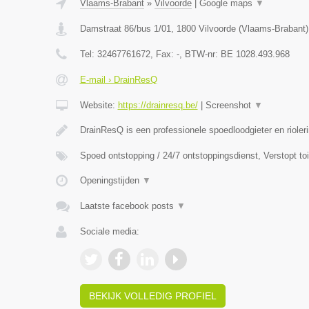
Vlaams-Brabant
»
Vilvoorde
|
Google maps
▼
Damstraat 86/bus 1/01
,
1800
Vilvoorde
(
Vlaams-Brabant
)
Tel:
32467761672
, Fax:
-
, BTW-nr:
BE 1028.493.968
E-mail › DrainResQ
Website:
https://drainresq.be/
|
Screenshot
▼
DrainResQ is een professionele spoedloodgieter en rioler
Spoed ontstopping / 24/7 ontstoppingsdienst, Verstopt to
Openingstijden
▼
Laatste facebook posts
▼
Sociale media:
BEKIJK VOLLEDIG PROFIEL