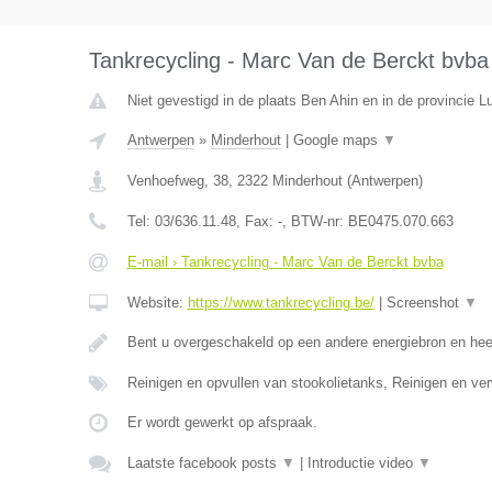
Tankrecycling - Marc Van de Berckt bvba
Niet gevestigd in de plaats Ben Ahin en in de provincie Lu
Antwerpen
»
Minderhout
|
Google maps
▼
Venhoefweg, 38
,
2322
Minderhout
(
Antwerpen
)
Tel:
03/636.11.48
, Fax:
-
, BTW-nr:
BE0475.070.663
E-mail › Tankrecycling - Marc Van de Berckt bvba
Website:
https://www.tankrecycling.be/
|
Screenshot
▼
Bent u overgeschakeld op een andere energiebron en he
Reinigen en opvullen van stookolietanks, Reinigen en ve
Er wordt gewerkt op afspraak.
Laatste facebook posts
▼
|
Introductie video
▼