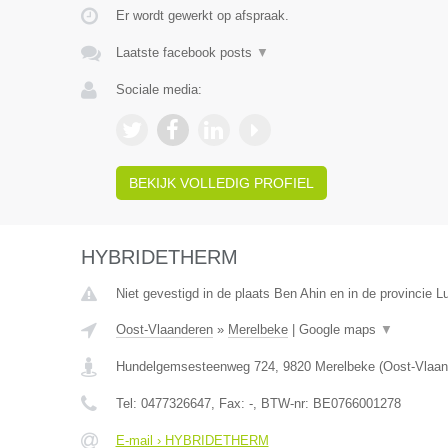
Er wordt gewerkt op afspraak.
Laatste facebook posts
▼
Sociale media:
BEKIJK VOLLEDIG PROFIEL
HYBRIDETHERM
Niet gevestigd in de plaats Ben Ahin en in de provincie Lu
Oost-Vlaanderen
»
Merelbeke
|
Google maps
▼
Hundelgemsesteenweg 724
,
9820
Merelbeke
(
Oost-Vlaan
Tel:
0477326647
, Fax:
-
, BTW-nr:
BE0766001278
E-mail › HYBRIDETHERM