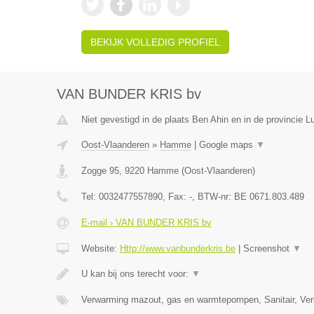
BEKIJK VOLLEDIG PROFIEL
VAN BUNDER KRIS bv
Niet gevestigd in de plaats Ben Ahin en in de provincie Lu
Oost-Vlaanderen
»
Hamme
|
Google maps
▼
Zogge 95
,
9220
Hamme
(
Oost-Vlaanderen
)
Tel:
0032477557890
, Fax:
-
, BTW-nr:
BE 0671.803.489
E-mail › VAN BUNDER KRIS bv
Website:
Http://www.vanbunderkris.be
|
Screenshot
▼
U kan bij ons terecht voor:
▼
Verwarming mazout, gas en warmtepompen, Sanitair, Verl