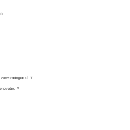
ik.
e verwarmingen of
▼
renovatie,
▼