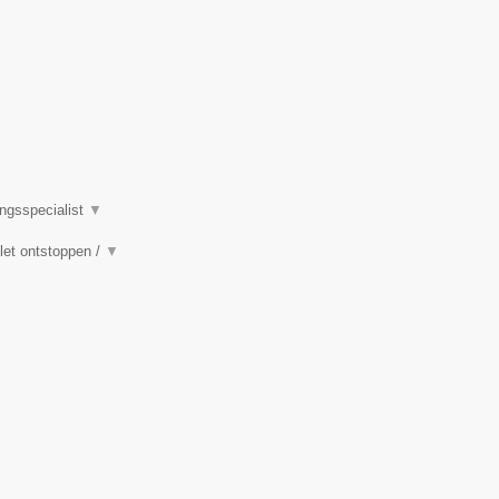
ingsspecialist
▼
ilet ontstoppen /
▼