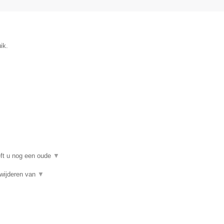
ik.
eft u nog een oude
▼
rwijderen van
▼