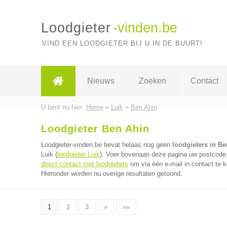
Loodgieter
-vinden.be
VIND EEN LOODGIETER BIJ U IN DE BUURT!
Nieuws
Zoeken
Contact
U bent nu hier:
Home
»
Luik
»
Ben Ahin
Loodgieter Ben Ahin
Loodgieter-vinden.be bevat helaas nog geen
loodgieters in B
Luik (
loodgieter Luik
). Voer bovenaan deze pagina uw postcode in
direct contact met loodgieters
om via één e-mail in contact te k
Hieronder worden nu overige resultaten getoond.
1
2
3
»
»»