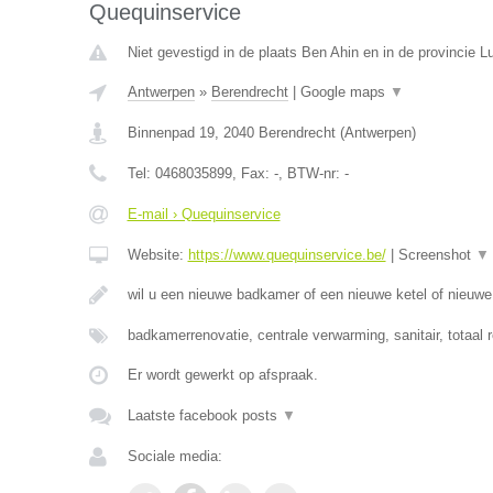
Quequinservice
Niet gevestigd in de plaats Ben Ahin en in de provincie Lu
Antwerpen
»
Berendrecht
|
Google maps
▼
Binnenpad 19
,
2040
Berendrecht
(
Antwerpen
)
Tel:
0468035899
, Fax:
-
, BTW-nr:
-
E-mail › Quequinservice
Website:
https://www.quequinservice.be/
|
Screenshot
▼
wil u een nieuwe badkamer of een nieuwe ketel of nieuw
badkamerrenovatie, centrale verwarming, sanitair, totaal 
Er wordt gewerkt op afspraak.
Laatste facebook posts
▼
Sociale media: