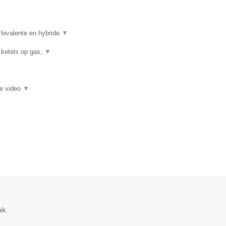
 bivalente en hybride
▼
 ketels op gas,
▼
ie video
▼
ik.