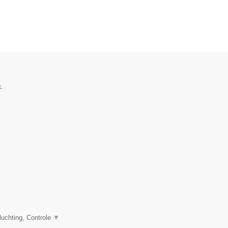
k.
uchting, Controle
▼