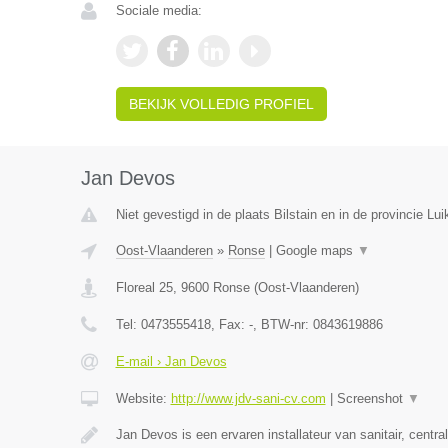
Sociale media:
BEKIJK VOLLEDIG PROFIEL
Jan Devos
Niet gevestigd in de plaats Bilstain en in de provincie Lui
Oost-Vlaanderen
»
Ronse
|
Google maps
▼
Floreal 25
,
9600
Ronse
(
Oost-Vlaanderen
)
Tel:
0473555418
, Fax:
-
, BTW-nr:
0843619886
E-mail › Jan Devos
Website:
http://www.jdv-sani-cv.com
|
Screenshot
▼
Jan Devos is een ervaren installateur van sanitair, centr