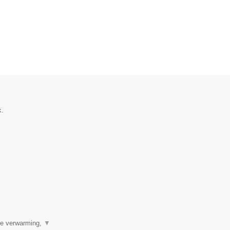
k.
ale verwarming,
▼