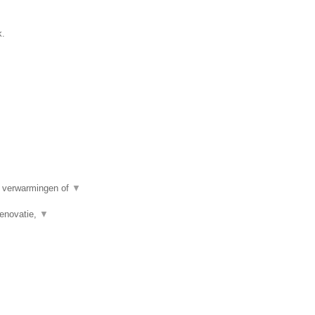
k.
e verwarmingen of
▼
renovatie,
▼