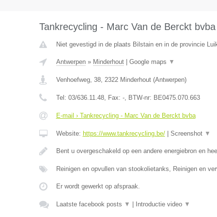
Tankrecycling - Marc Van de Berckt bvba
Niet gevestigd in de plaats Bilstain en in de provincie Lui
Antwerpen
»
Minderhout
|
Google maps
▼
Venhoefweg, 38
,
2322
Minderhout
(
Antwerpen
)
Tel:
03/636.11.48
, Fax:
-
, BTW-nr:
BE0475.070.663
E-mail › Tankrecycling - Marc Van de Berckt bvba
Website:
https://www.tankrecycling.be/
|
Screenshot
▼
Bent u overgeschakeld op een andere energiebron en he
Reinigen en opvullen van stookolietanks, Reinigen en ve
Er wordt gewerkt op afspraak.
Laatste facebook posts
▼
|
Introductie video
▼