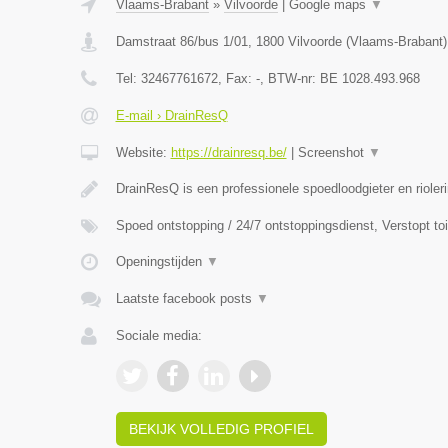
Vlaams-Brabant
»
Vilvoorde
|
Google maps
▼
Damstraat 86/bus 1/01
,
1800
Vilvoorde
(
Vlaams-Brabant
)
Tel:
32467761672
, Fax:
-
, BTW-nr:
BE 1028.493.968
E-mail › DrainResQ
Website:
https://drainresq.be/
|
Screenshot
▼
DrainResQ is een professionele spoedloodgieter en rioler
Spoed ontstopping / 24/7 ontstoppingsdienst, Verstopt to
Openingstijden
▼
Laatste facebook posts
▼
Sociale media:
BEKIJK VOLLEDIG PROFIEL