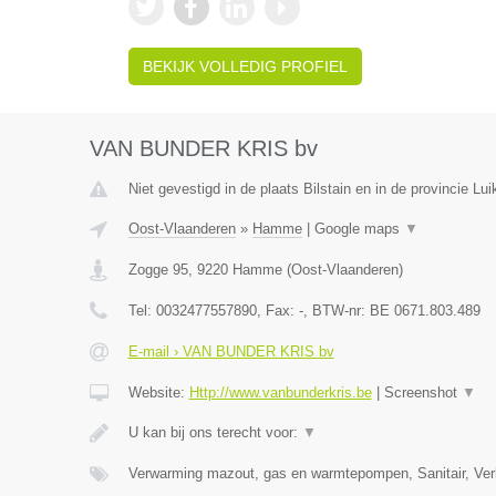
BEKIJK VOLLEDIG PROFIEL
VAN BUNDER KRIS bv
Niet gevestigd in de plaats Bilstain en in de provincie Lui
Oost-Vlaanderen
»
Hamme
|
Google maps
▼
Zogge 95
,
9220
Hamme
(
Oost-Vlaanderen
)
Tel:
0032477557890
, Fax:
-
, BTW-nr:
BE 0671.803.489
E-mail › VAN BUNDER KRIS bv
Website:
Http://www.vanbunderkris.be
|
Screenshot
▼
U kan bij ons terecht voor:
▼
Verwarming mazout, gas en warmtepompen, Sanitair, Verl