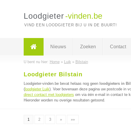
Loodgieter
-vinden.be
VIND EEN LOODGIETER BIJ U IN DE BUURT!
Nieuws
Zoeken
Contact
U bent nu hier:
Home
»
Luik
»
Bilstain
Loodgieter Bilstain
Loodgieter-vinden.be bevat helaas nog geen
loodgieters in Bil
(
loodgieter Luik
). Voer bovenaan deze pagina uw postcode in voor
direct contact met loodgieters
om via één e-mail in contact te k
Hieronder worden nu overige resultaten getoond.
1
2
3
»
»»