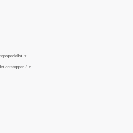
ingsspecialist
▼
ilet ontstoppen /
▼