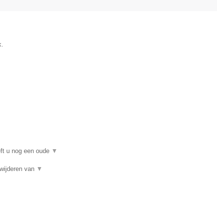
k.
eft u nog een oude
▼
rwijderen van
▼