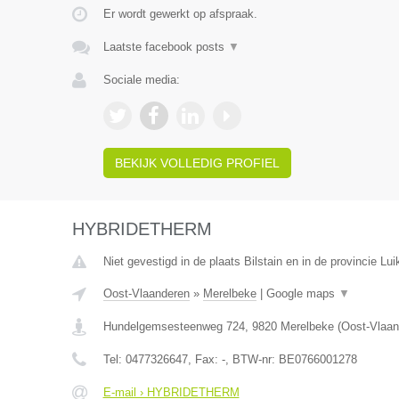
Er wordt gewerkt op afspraak.
Laatste facebook posts
▼
Sociale media:
BEKIJK VOLLEDIG PROFIEL
HYBRIDETHERM
Niet gevestigd in de plaats Bilstain en in de provincie Lui
Oost-Vlaanderen
»
Merelbeke
|
Google maps
▼
Hundelgemsesteenweg 724
,
9820
Merelbeke
(
Oost-Vlaan
Tel:
0477326647
, Fax:
-
, BTW-nr:
BE0766001278
E-mail › HYBRIDETHERM