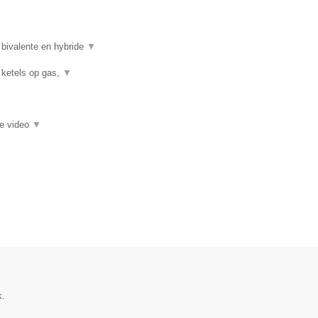
 bivalente en hybride
▼
 ketels op gas,
▼
ie video
▼
k.