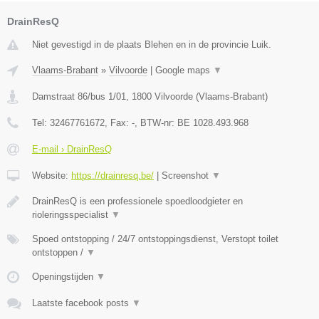
DrainResQ
Niet gevestigd in de plaats Blehen en in de provincie Luik.
Vlaams-Brabant
»
Vilvoorde
|
Google maps
▼
Damstraat 86/bus 1/01
,
1800
Vilvoorde
(
Vlaams-Brabant
)
Tel:
32467761672
, Fax:
-
, BTW-nr:
BE 1028.493.968
E-mail › DrainResQ
Website:
https://drainresq.be/
|
Screenshot
▼
DrainResQ is een professionele spoedloodgieter en
rioleringsspecialist
▼
Spoed ontstopping / 24/7 ontstoppingsdienst, Verstopt toilet
ontstoppen /
▼
Openingstijden
▼
Laatste facebook posts
▼