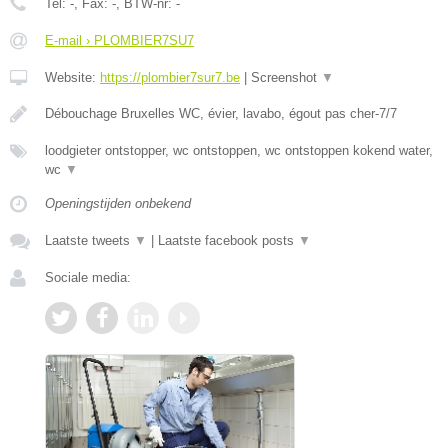
Tel:
-
, Fax:
-
, BTW-nr:
-
E-mail › PLOMBIER7SU7
Website:
https://plombier7sur7.be
|
Screenshot
▼
Débouchage Bruxelles WC, évier, lavabo, égout pas cher-7/7
loodgieter ontstopper, wc ontstoppen, wc ontstoppen kokend water,
wc
▼
Openingstijden onbekend
Laatste tweets
▼
|
Laatste facebook posts
▼
Sociale media: