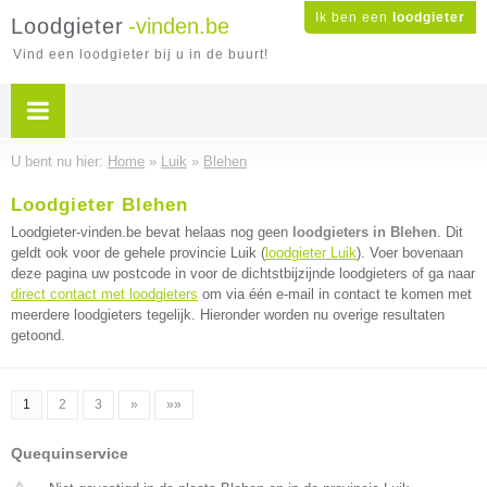
Ik ben een
loodgieter
Loodgieter
-vinden.be
Vind een loodgieter bij u in de buurt!
U bent nu hier:
Home
»
Luik
»
Blehen
Loodgieter Blehen
Loodgieter-vinden.be bevat helaas nog geen
loodgieters in Blehen
. Dit
geldt ook voor de gehele provincie Luik (
loodgieter Luik
). Voer bovenaan
deze pagina uw postcode in voor de dichtstbijzijnde loodgieters of ga naar
direct contact met loodgieters
om via één e-mail in contact te komen met
meerdere loodgieters tegelijk. Hieronder worden nu overige resultaten
getoond.
1
2
3
»
»»
Quequinservice