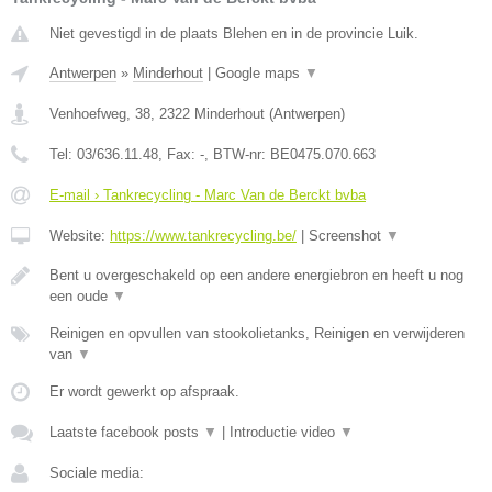
Niet gevestigd in de plaats Blehen en in de provincie Luik.
Antwerpen
»
Minderhout
|
Google maps
▼
Venhoefweg, 38
,
2322
Minderhout
(
Antwerpen
)
Tel:
03/636.11.48
, Fax:
-
, BTW-nr:
BE0475.070.663
E-mail › Tankrecycling - Marc Van de Berckt bvba
Website:
https://www.tankrecycling.be/
|
Screenshot
▼
Bent u overgeschakeld op een andere energiebron en heeft u nog
een oude
▼
Reinigen en opvullen van stookolietanks, Reinigen en verwijderen
van
▼
Er wordt gewerkt op afspraak.
Laatste facebook posts
▼
|
Introductie video
▼
Sociale media: