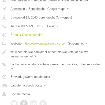
Niet gevestigd in de plaats Blehen en in de provincie Luik.
Antwerpen
»
Berendrecht
|
Google maps
▼
Binnenpad 19
,
2040
Berendrecht
(
Antwerpen
)
Tel:
0468035899
, Fax:
-
, BTW-nr:
-
E-mail › Quequinservice
Website:
https://www.quequinservice.be/
|
Screenshot
▼
wil u een nieuwe badkamer of een nieuwe ketel of nieuwe
verwarmingen of
▼
badkamerrenovatie, centrale verwarming, sanitair, totaal renovatie,
▼
Er wordt gewerkt op afspraak.
Laatste facebook posts
▼
Sociale media: