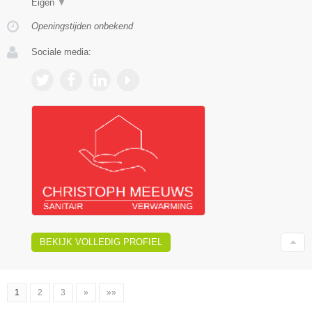
Eigen
▼
Openingstijden onbekend
Sociale media:
BEKIJK VOLLEDIG PROFIEL
1
2
3
»
»»