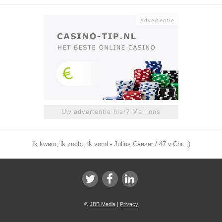
Uw advertentie hier? Mail ons
Ik kwam, ik zocht, ik vond - Julius Caesar / 47 v.Chr. ;)
©
JBB Media
|
Privacy