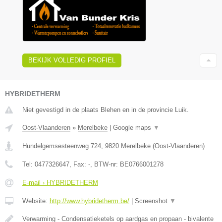
BEKIJK VOLLEDIG PROFIEL
HYBRIDETHERM
Niet gevestigd in de plaats Blehen en in de provincie Luik.
Oost-Vlaanderen
»
Merelbeke
|
Google maps
▼
Hundelgemsesteenweg 724
,
9820
Merelbeke
(
Oost-Vlaanderen
)
Tel:
0477326647
, Fax:
-
, BTW-nr:
BE0766001278
E-mail › HYBRIDETHERM
Website:
http://www.hybridetherm.be/
|
Screenshot
▼
Verwarming - Condensatieketels op aardgas en propaan - bivalente