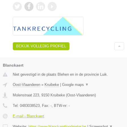
BEKIJK VOLLEDIG PROFIEL
Blanckaert
Niet gevestigd in de plaats Blehen en in de provincie Luik.
Oost-Vlaanderen
»
Kruibeke
|
Google maps
▼
Molenstraat 223
,
9150
Kruibeke
(
Oost-Vlaanderen
)
Tel:
0483038523
, Fax:
-
, BTW-nr:
-
E-mail › Blanckaert
Website:
https://www.blanckaertloodgieter.be
|
Screenshot
▼