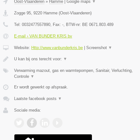
Oost-Vlaanderen
»
Hamme
|
Google maps
▼
Zogge 95
,
9220
Hamme
(
Oost-Vlaanderen
)
Tel:
0032477557890
, Fax:
-
, BTW-nr:
BE 0671.803.489
E-mail › VAN BUNDER KRIS bv
Website:
Http://www.vanbunderkris.be
|
Screenshot
▼
U kan bij ons terecht voor:
▼
Verwarming mazout, gas en warmtepompen, Sanitair, Verluchting,
Controle
▼
Er wordt gewerkt op afspraak.
Laatste facebook posts
▼
Sociale media: